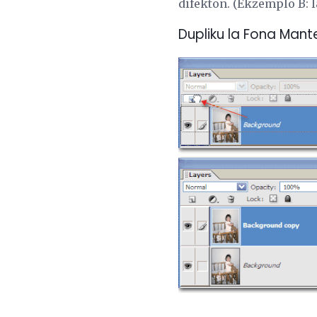
difekton. (Ekzemplo B: la
Dupliku la Fona Mant