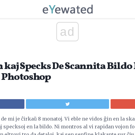
ad
n kaj Specks De Scannita Bildo
e Photoshop
o de mi je ĉirkaŭ 8 monatoj. Vi eble ne vidos ĝin en la ska
j specksoj en la bildo. Ni montros al vi rapidan vojon fo
n eltrovi tro da detaloj, kaj sen senfine klakante sur ĉi