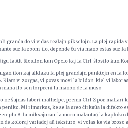
li granda do vi vidas realajn pikselojn. La plej rapida
kante sur la zoom-ilo, depende ĉu via mano estas sur la
igu la Alt-ŝlosilon kun Opcio kaj la Ctrl-ŝlosilo kun K
gan ilon kaj alklaku la plej grandajn punktojn en la fo
o. Kiam vi zorgas, vi povas movi la bildon, kiel vi labor
a mana ilo sen forpreni la manon de la muso.
o ne ŝajnas labori malhelpe, premu Ctrl-Z por malfari k
peniko. Mi rimarkas, ke se la areo ĉirkaŭa la difekto es
zemplo A: la miksaĵo sur la muro malantaŭ la kaploko de
 de koloraj variadoj aŭ teksturo, vi volas ke via broso