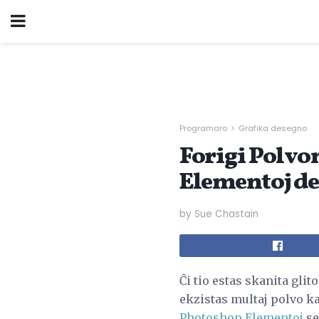
Programaro
Grafika desegno
Forigi Polvo
Elementoj d
by Sue Chastain
Ĉi tio estas skanita glit
ekzistas multaj polvo ka
Photoshop Elementoj
se