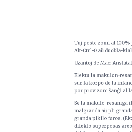
Tuj poste zomi al 100% p
Alt-Ctrl-0 aŭ duobla-kla
Uzantoj de Mac: Anstataŭ
Elektu la makulon-resani
sur la korpo de la infan
por provizore ŝanĝi al l
Se la makulo-resaniga il
malgranda aŭ pli granda 
granda pikilo faros. (Ek
difekto superposas areon