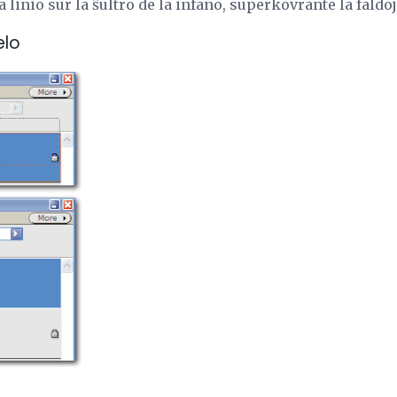
 linio sur la ŝultro de la infano, superkovrante la faldoj
elo