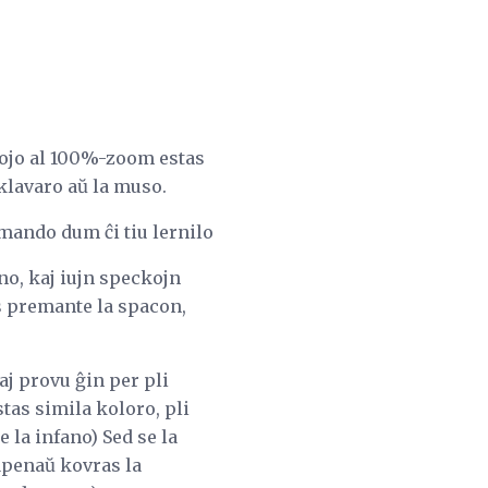
 vojo al 100%-zoom estas
 klavaro aŭ la muso.
omando dum ĉi tiu lernilo
no, kaj iujn speckojn
as premante la spacon,
aj provu ĝin per pli
tas simila koloro, pli
 la infano) Sed se la
 apenaŭ kovras la