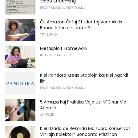
Video Streaming
PROGRAMARO & PROGRAMOJ
Ĉu Amazon Ĉefaj Studentoj Vere Akiris
Bonan Interkonsenton?
TTT-SERĈO
Metasploit Framework
INTERRETO KAJ RETO
Kiel Pandora Kreas Staciojn kaj Kiel Agordi
ilin
PROGRAMARO & PROGRAMOJ
5 Amuza kaj Praktika Vojo uzi NFC sur Via
Android
ANDROID
Kiel Uzado de Rekorda Malsupra Konservas
Vinilajn Kolektojn Sondanta Pristinon