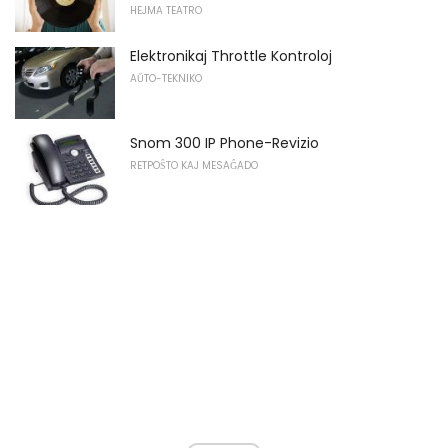
HEJMA TEATRO
Elektronikaj Throttle Kontroloj
AŬTO-TEKNIKO
Snom 300 IP Phone-Revizio
RETPOŜTO KAJ MESAĜADO