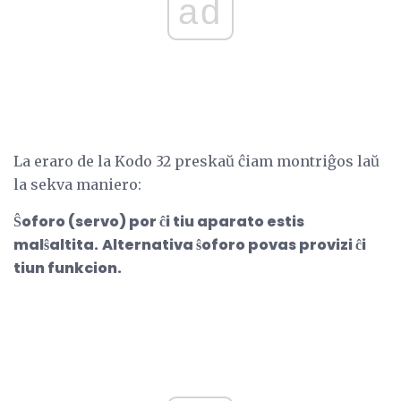
ad
La eraro de la Kodo 32 preskaŭ ĉiam montriĝos laŭ
la sekva maniero:
Ŝoforo (servo) por ĉi tiu aparato estis
malŝaltita.
Alternativa ŝoforo povas provizi ĉi
tiun funkcion.