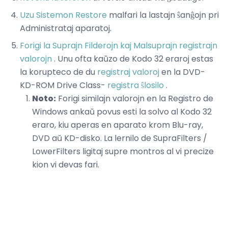
Uzu Sistemon Restore
malfari la lastajn ŝanĝojn pri
Administrataj aparatoj.
Forigi la Suprajn Filderojn kaj Malsuprajn registrajn
valorojn
. Unu ofta kaŭzo de Kodo 32 eraroj estas
la korupteco de du
registraj valoroj
en la DVD-
KD-ROM Drive Class-
registra ŝlosilo
.
Noto:
Forigi similajn valorojn en la Registro de
Windows ankaŭ povus esti la solvo al Kodo 32
eraro, kiu aperas en aparato krom Blu-ray,
DVD aŭ KD-disko. La lernilo de SupraFilters /
LowerFilters ligitaj supre montros al vi precize
kion vi devas fari.