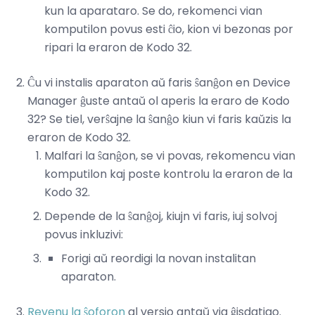
kun la aparataro. Se do, rekomenci vian
komputilon povus esti ĉio, kion vi bezonas por
ripari la eraron de Kodo 32.
Ĉu vi instalis aparaton aŭ faris ŝanĝon en Device
Manager ĝuste antaŭ ol aperis la eraro de Kodo
32? Se tiel, verŝajne la ŝanĝo kiun vi faris kaŭzis la
eraron de Kodo 32.
Malfari la ŝanĝon, se vi povas, rekomencu vian
komputilon kaj poste kontrolu la eraron de la
Kodo 32.
Depende de la ŝanĝoj, kiujn vi faris, iuj solvoj
povus inkluzivi:
Forigi aŭ reordigi la novan instalitan
aparaton.
Revenu la ŝoforon
al versio antaŭ via ĝisdatigo.