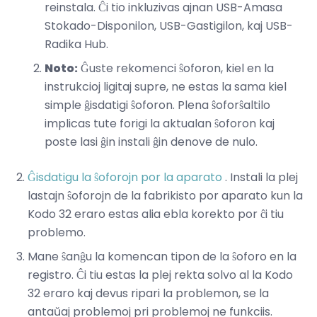
reinstala. Ĉi tio inkluzivas ajnan USB-Amasa
Stokado-Disponilon, USB-Gastigilon, kaj USB-
Radika Hub.
Noto:
Ĝuste rekomenci ŝoforon, kiel en la
instrukcioj ligitaj supre, ne estas la sama kiel
simple ĝisdatigi ŝoforon. Plena ŝoforŝaltilo
implicas tute forigi la aktualan ŝoforon kaj
poste lasi ĝin instali ĝin denove de nulo.
Ĝisdatigu la ŝoforojn por la aparato
. Instali la plej
lastajn ŝoforojn de la fabrikisto por aparato kun la
Kodo 32 eraro estas alia ebla korekto por ĉi tiu
problemo.
Mane ŝanĝu la komencan tipon de la ŝoforo en la
registro. Ĉi tiu estas la plej rekta solvo al la Kodo
32 eraro kaj devus ripari la problemon, se la
antaŭaj problemoj pri problemoj ne funkciis.