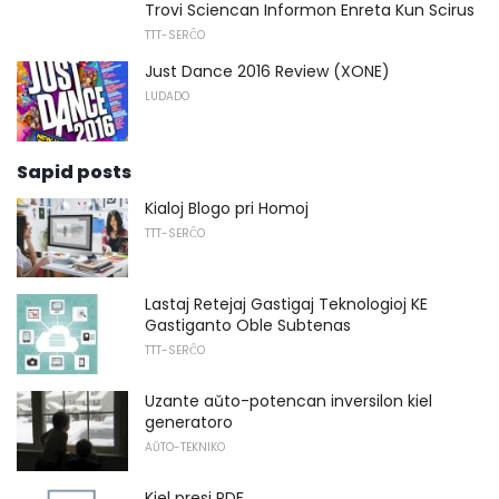
Trovi Sciencan Informon Enreta Kun Scirus
TTT-SERĈO
Just Dance 2016 Review (XONE)
LUDADO
Sapid posts
Kialoj Blogo pri Homoj
TTT-SERĈO
Lastaj Retejaj Gastigaj Teknologioj KE
Gastiganto Oble Subtenas
TTT-SERĈO
Uzante aŭto-potencan inversilon kiel
generatoro
AŬTO-TEKNIKO
Kiel presi PDF