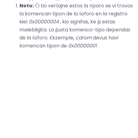
Noto:
Ĉi tio verŝajne estos la riparo se vi trovos
la komencan tipon de la ŝoforo en la registro
kiel
0x00000004
, kio signifas, ke ĝi estas
malebligita. La ĝusta komenco-tipo dependas
de la ŝoforo. Ekzemple,
cdrom
devus havi
komencan tipon de
0x00000001
.