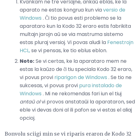
Kvankam ne tre verŝajne, ankaŭ eblas, ke la
aparato ne estas kongrua kun via
versio de
Windows
. Ĉi tio povus esti problemo se la
aparataro kun la Kodo 32 eraro estis fabrikita
multajn jarojn aŭ se via mastruma sistemo
estas pluraj versioj. Vi povas aludi la
Fenestrojn
HCL,
se vi pensas, ke tio eblus eblon.
Noto:
Se vi certas, ke la aparataro mem ne
estas la kaŭzo de ĉi tiu speciala Kodo 32 eraro,
vi povus provi
riparigon de Windows
. Se tio ne
sukcesas, vi povus provi
pura instalado de
Windows
. Mi ne rekomendas fari iun el tiuj
antaŭ ol
vi provos anstataŭi la aparataron, sed
eble vi devas doni al ili pafon se vi estas el aliaj
opcioj.
Bonvolu sciigi min se vi riparis eraron de Kodo 32