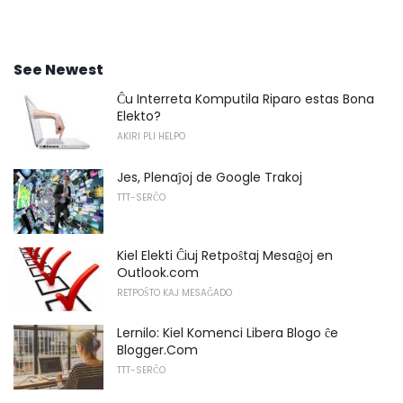
See Newest
Ĉu Interreta Komputila Riparo estas Bona
Elekto?
AKIRI PLI HELPO
Jes, Plenaĵoj de Google Trakoj
TTT-SERĈO
Kiel Elekti Ĉiuj Retpoŝtaj Mesaĝoj en
Outlook.com
RETPOŜTO KAJ MESAĜADO
Lernilo: Kiel Komenci Libera Blogo ĉe
Blogger.Com
TTT-SERĈO