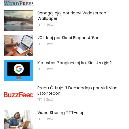
Bonegaj ejoj por ricevi Widescreen
Wallpaper
TTT-SERĈO
20 Ideoj por Skribi Blogan Afiŝon
TTT-SERĈO
Kio estas Google-ejoj kaj Kial Uzu ĝin?
TTT-SERĈO
Prenu Ĉi tiujn 9 Demandojn por Vidi Vian
Estontecon
TTT-SERĈO
Video Sharing TTT-ejoj
TTT-SERĈO