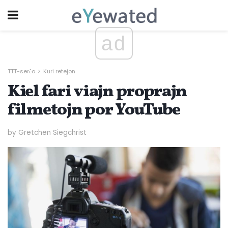
ad
TTT-serĉo
Kuri retejon
Kiel fari viajn proprajn
filmetojn por YouTube
by Gretchen Siegchrist