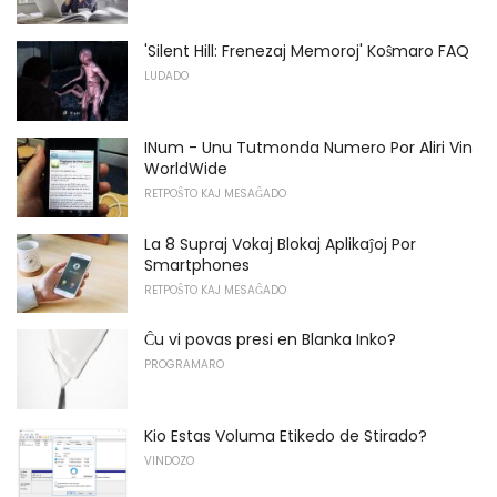
'Silent Hill: Frenezaj Memoroj' Koŝmaro FAQ
LUDADO
INum - Unu Tutmonda Numero Por Aliri Vin
WorldWide
RETPOŜTO KAJ MESAĜADO
La 8 Supraj Vokaj Blokaj Aplikaĵoj Por
Smartphones
RETPOŜTO KAJ MESAĜADO
Ĉu vi povas presi en Blanka Inko?
PROGRAMARO
Kio Estas Voluma Etikedo de Stirado?
VINDOZO