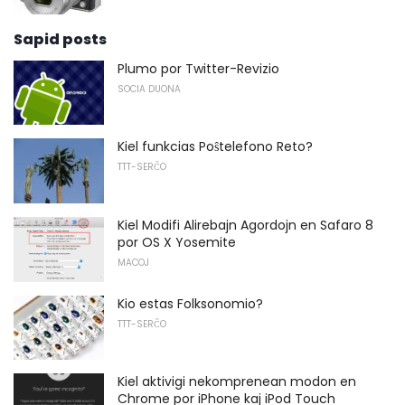
Sapid posts
Plumo por Twitter-Revizio
SOCIA DUONA
Kiel funkcias Poŝtelefono Reto?
TTT-SERĈO
Kiel Modifi Alirebajn Agordojn en Safaro 8
por OS X Yosemite
MACOJ
Kio estas Folksonomio?
TTT-SERĈO
Kiel aktivigi nekomprenean modon en
Chrome por iPhone kaj iPod Touch