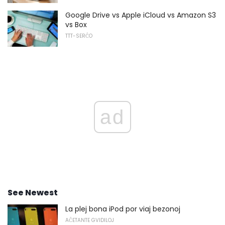
Google Drive vs Apple iCloud vs Amazon S3
vs Box
TTT-SERĈO
ad
See Newest
La plej bona iPod por viaj bezonoj
AĈETANTE GVIDILOJ