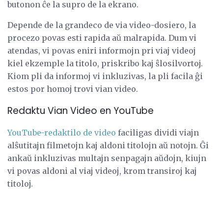
butonon ĉe la supro de la ekrano.
Depende de la grandeco de via video-dosiero, la
procezo povas esti rapida aŭ malrapida. Dum vi
atendas, vi povas eniri informojn pri viaj videoj
kiel ekzemple la titolo, priskribo kaj ŝlosilvortoj.
Kiom pli da informoj vi inkluzivas, la pli facila ĝi
estos por homoj trovi vian video.
Redaktu Vian Video en YouTube
YouTube-redaktilo de video
faciligas dividi viajn
alŝutitajn filmetojn kaj aldoni titolojn aŭ notojn. Ĝi
ankaŭ inkluzivas multajn senpagajn aŭdojn, kiujn
vi povas aldoni al viaj videoj, krom transiroj kaj
titoloj.