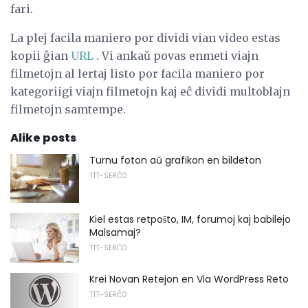
fari.
La plej facila maniero por dividi vian video estas
kopii ĝian
URL
. Vi ankaŭ povas enmeti viajn
filmetojn al lertaj listo por facila maniero por
kategoriigi viajn filmetojn kaj eĉ dividi multoblajn
filmetojn samtempe.
Alike posts
Turnu foton aŭ grafikon en bildeton
TTT-SERĈO
Kiel estas retpoŝto, IM, forumoj kaj babilejo
Malsamaj?
TTT-SERĈO
Krei Novan Retejon en Via WordPress Reto
TTT-SERĈO