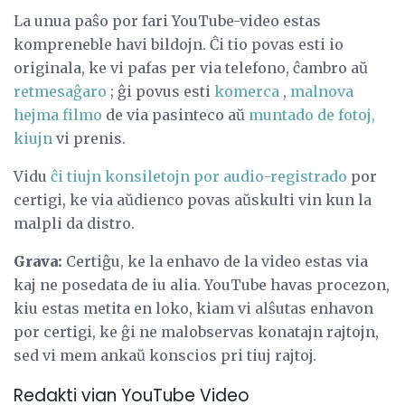
La unua paŝo por fari YouTube-video estas
kompreneble havi bildojn. Ĉi tio povas esti io
originala, ke vi pafas per via telefono, ĉambro aŭ
retmesaĝaro
; ĝi povus esti
komerca
,
malnova
hejma filmo
de via pasinteco aŭ
muntado de fotoj,
kiujn
vi prenis.
Vidu
ĉi tiujn konsiletojn por audio-registrado
por
certigi, ke via aŭdienco povas aŭskulti vin kun la
malpli da distro.
Grava:
Certiĝu, ke la enhavo de la video estas via
kaj ne posedata de iu alia. YouTube havas procezon,
kiu estas metita en loko, kiam vi alŝutas enhavon
por certigi, ke ĝi ne malobservas konatajn rajtojn,
sed vi mem ankaŭ konscios pri tiuj rajtoj.
Redakti vian YouTube Video