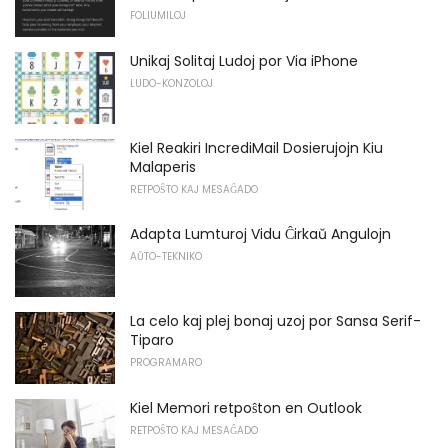
FOLIUMILOJ
Unikaj Solitaj Ludoj por Via iPhone
LUDO-KONZOLOJ
Kiel Reakiri IncrediMail Dosierujojn Kiu
Malaperis
RETPOŜTO KAJ MESAĜADO
Adapta Lumturoj Vidu Ĉirkaŭ Angulojn
AŬTO-TEKNIKO
La celo kaj plej bonaj uzoj por Sansa Serif-
Tiparo
PROGRAMARO
Kiel Memori retpoŝton en Outlook
RETPOŜTO KAJ MESAĜADO