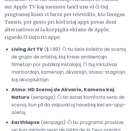
sur Apple TV kaj memoru lanĉi unu el ĉi tiuj
programoj kiam vi faros per televidilo, kio limigas.
Tamen, por gusto pri kiel triaj apps povas doni
alternativon al la korpigita ekrano de Apple,
rigardu ĉi tiujn tri apps:
Living Art TV
($ 1.99): Ĉi tiu bela kolekto de scenoj
de grupo de artistoj, kiuj kreas ambientajn
filmetojn por publikaj instalaĵoj. Ĉi tiuj inkluzivas
marbordojn, kamenojn, akvariojn, anaso-stagnojn
kaj akvopluktojn.
Atmo: HD Scenoj de Akvario, Kameno kaj
Naturo
(senpaga): Ĉi tio estas komforta serio de
scenoj, kun pli da vidpunktoj haveblaj kiel en-app-
aĉetoj.
Earthlapse
(senpaga): Ĉi tiu programo provizas
vin kun mirinda serio de bildoj de la Tero prenita