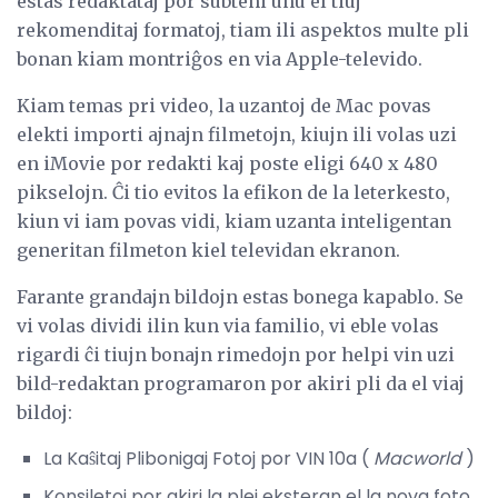
estas redaktataj por subteni unu el tiuj
rekomenditaj formatoj, tiam ili aspektos multe pli
bonan kiam montriĝos en via Apple-televido.
Kiam temas pri video, la uzantoj de Mac povas
elekti importi ajnajn filmetojn, kiujn ili volas uzi
en iMovie por redakti kaj poste eligi 640 x 480
pikselojn. Ĉi tio evitos la efikon de la leterkesto,
kiun vi iam povas vidi, kiam uzanta inteligentan
generitan filmeton kiel televidan ekranon.
Farante grandajn bildojn estas bonega kapablo. Se
vi volas dividi ilin kun via familio, vi eble volas
rigardi ĉi tiujn bonajn rimedojn por helpi vin uzi
bild-redaktan programaron por akiri pli da el viaj
bildoj:
La Kaŝitaj Plibonigaj Fotoj por VIN 10a (
Macworld
)
Konsiletoj por akiri la plej eksteran el la nova foto