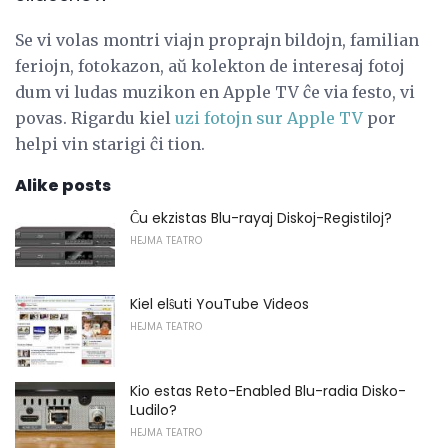
Se vi volas montri viajn proprajn bildojn, familian
feriojn, fotokazon, aŭ kolekton de interesaj fotoj
dum vi ludas muzikon en Apple TV ĉe via festo, vi
povas. Rigardu kiel
uzi fotojn sur Apple TV
por
helpi vin starigi ĉi tion.
Alike posts
Ĉu ekzistas Blu-rayaj Diskoj-Registiloj?
HEJMA TEATRO
Kiel elŝuti YouTube Videos
HEJMA TEATRO
Kio estas Reto-Enabled Blu-radia Disko-
Ludilo?
HEJMA TEATRO