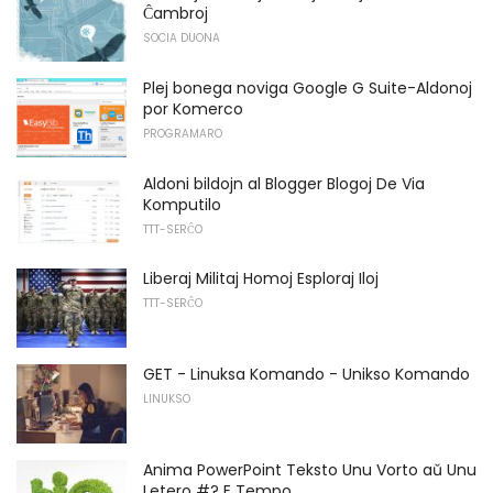
Ĉambroj
SOCIA DUONA
Plej bonega noviga Google G Suite-Aldonoj
por Komerco
PROGRAMARO
Aldoni bildojn al Blogger Blogoj De Via
Komputilo
TTT-SERĈO
Liberaj Militaj Homoj Esploraj Iloj
TTT-SERĈO
GET - Linuksa Komando - Unikso Komando
LINUKSO
Anima PowerPoint Teksto Unu Vorto aŭ Unu
Letero #? E Tempo