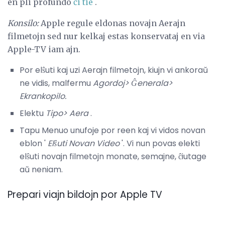
en pli profundo
ĉi tie
.
Konsilo:
Apple regule eldonas novajn Aerajn
filmetojn sed nur kelkaj estas konservataj en via
Apple-TV iam ajn.
Por elŝuti kaj uzi Aerajn filmetojn, kiujn vi ankoraŭ
ne vidis, malfermu
Agordoj> Ĝenerala>
Ekrankopilo.
Elektu
Tipo> Aera
.
Tapu Menuo unufoje por reen kaj vi vidos novan
eblon '
Elŝuti Novan Video
'. Vi nun povas elekti
elŝuti novajn filmetojn monate, semajne, ĉiutage
aŭ neniam.
Prepari viajn bildojn por Apple TV