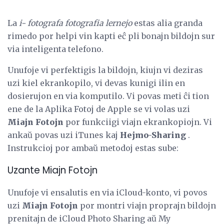
La
i-
fotografa fotografia lernejo
estas alia granda
rimedo por helpi vin kapti eĉ pli bonajn bildojn sur
via inteligenta telefono.
Unufoje vi perfektigis la bildojn, kiujn vi deziras
uzi kiel ekrankopilo, vi devas kunigi ilin en
dosierujon en via komputilo. Vi povas meti ĉi tion
ene de la Aplika Fotoj de Apple se vi volas uzi
Miajn Fotojn
por funkciigi viajn ekrankopiojn. Vi
ankaŭ povas uzi iTunes kaj
Hejmo-Sharing
.
Instrukcioj por ambaŭ metodoj estas sube:
Uzante Miajn Fotojn
Unufoje vi ensalutis en via iCloud-konto, vi povos
uzi
Miajn Fotojn
por montri viajn proprajn bildojn
prenitajn de iCloud Photo Sharing aŭ My