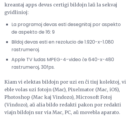
kreantaj apps devus certigi bildojn laŭ la sekvaj
gvidlinioj:
La programoj devas esti desegnitaj por aspekto
de aspekto de 16: 9
Bildoj devas esti en rezolucio de 1.920-x-1.080
rastrumeroj.
Apple TV ludas MPEG-4-video ĉe 640-x-480
rastrumeroj, 30fps.
Kiam vi elektas bildojn por uzi en ĉi tiuj kolektoj, vi
eble volas uzi fotojn (Mac), Pixelmator (Mac, iOS),
Photoshop (Mac kaj Vindozo), Microsoft Fotoj
(Vindozo), aŭ alia bildo redakti pakon por redakti
viajn bildojn sur via Mac, PC, aŭ movebla aparato.