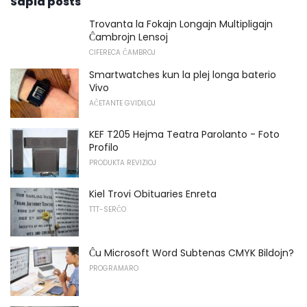
Sapid posts
Trovanta la Fokajn Longajn Multipligajn
Ĉambrojn Lensoj
CIFERECA ĈAMBROJ
Smartwatches kun la plej longa baterio
Vivo
AĈETANTE GVIDILOJ
KEF T205 Hejma Teatra Parolanto - Foto
Profilo
PRODUKTA REVIZIOJ
Kiel Trovi Obituaries Enreta
TTT-SERĈO
Ĉu Microsoft Word Subtenas CMYK Bildojn?
PROGRAMARO