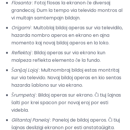
Flosanta
: Fotoj flosas la ekranon ĉe diversaj
grandecoj. Dum la tempo via televido montros al
vi multajn samtempajn bildojn.
Origami
: Multoblaj bildoj aperas sur via televidilo,
hazarda nombro aperos en ekrano en ajna
momento kaj novaj bildoj aperos en la loko.
Reflektoj
: Bildoj aperas sur via ekrano kun
malpeza reflekta elemento ĉe la fundo.
Ŝanĝaj Lojoj
: Multnombraj bildoj estas montritaj
sur via televido. Novaj bildoj aperas en kio sentas
hazarda ŝablono sur via ekrano.
Ŝrumpetoj
: Bildoj aperas sur ekrano. Ĉi tiuj ŝajnas
ŝalti por krei spacon por novaj eroj por esti
videbla.
Glitantaj Paneloj
: Paneloj de bildoj aperos. Ĉi tiuj
ŝajnas deslizigi ekranon por esti anstataŭigita.