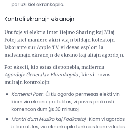
por uzi kiel ekrankopilo.
Kontroli ekranajn ekranojn
Unufoje vi elektis inter Hejmo Sharing kaj Miaj
Fotoj kiel maniero akiri viajn bildajn kolektojn
laborante sur Apple TV, vi devas esplori la
malsamajn ekranojn de ekrano kaj aliajn agordojn.
Por ekscii, kio estas disponebla, malfermu
Agordoj> Ĝenerala> Ekrankopilo
, kie vi trovos
multajn kontrolojn:
Komenci Post
: Ĉi tiu agordo permesas elekti vin
kiam via ekrano protektas, vi povas prokrasti
komencon dum ĝis 30 minutoj.
Montri dum Muziko kaj Podkastoj
: Kiam vi agordas
ĉi tion al Jes, via ekrankopilo funkcios kiam vi ludos