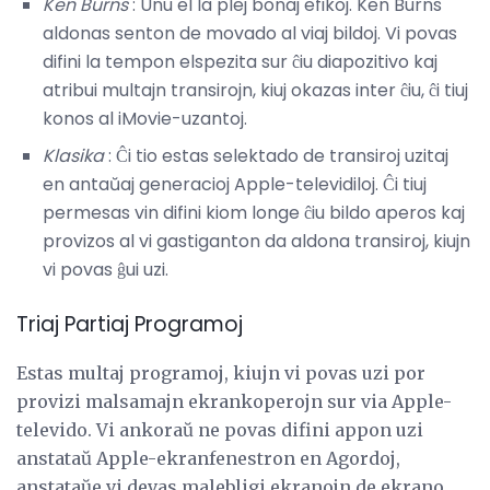
Ken Burns
: Unu el la plej bonaj efikoj. Ken Burns
aldonas senton de movado al viaj bildoj. Vi povas
difini la tempon elspezita sur ĉiu diapozitivo kaj
atribui multajn transirojn, kiuj okazas inter ĉiu, ĉi tiuj
konos al iMovie-uzantoj.
Klasika
: Ĉi tio estas selektado de transiroj uzitaj
en antaŭaj generacioj Apple-televidiloj. Ĉi tiuj
permesas vin difini kiom longe ĉiu bildo aperos kaj
provizos al vi gastiganton da aldona transiroj, kiujn
vi povas ĝui uzi.
Triaj Partiaj Programoj
Estas multaj programoj, kiujn vi povas uzi por
provizi malsamajn ekrankoperojn sur via Apple-
televido. Vi ankoraŭ ne povas difini appon uzi
anstataŭ Apple-ekranfenestron en Agordoj,
anstataŭe vi devas malebligi ekranojn de ekrano