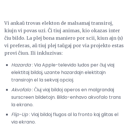
Vi ankaŭ trovas elekton de malsamaj transiroj,
kiujn vi povas uzi. Ĉi tiuj animas, kio okazas inter
ĉiu bildo. La plej bona maniero por scii, kiun ajn (s)
vi preferas, aŭ tiuj plej taŭgaj por via projekto estas
provi ĉiun. Ili inkluzivas:
Hazarda
: Via Apple-televido ludos per ĉiuj viaj
elektitaj bildoj, uzante hazardajn elektitajn
transirojn el la sekvaj opcioj.
Akvofalo
: Ĉiuj viaj bildoj aperos en malgrandaj
surscreen bildetojn. Bildo-enhavo akvofalo trans
la ekrano.
Flip-Up
: Viaj bildoj flugos al la fronto kaj glitas el
via ekrano.