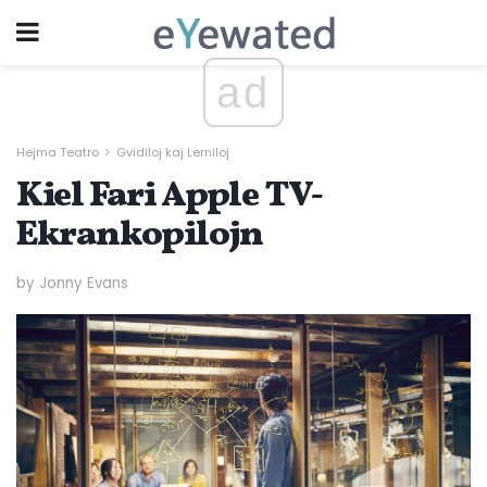
ad
Hejma Teatro
Gvidiloj kaj Lerniloj
Kiel Fari Apple TV-
Ekrankopilojn
by Jonny Evans