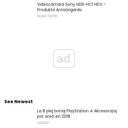
Videocámara Sony HDR-HC1 HDV -
Produkta Antaŭrigardo
HEJMA TEATRO
ad
See Newest
La 8 plej bonaj PlayStation 4 Akcesoraĵoj
por aĉeti en 2018
LUDADO