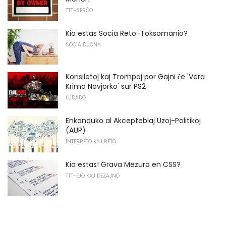
TTT-SERĈO
Kio estas Socia Reto-Toksomanio?
SOCIA DUONA
Konsiletoj kaj Trompoj por Gajni ĉe 'Vera
Krimo Novjorko' sur PS2
LUDADO
Enkonduko al Akcepteblaj Uzoj-Politikoj
(AUP)
INTERRETO KAJ RETO
Kio estas! Grava Mezuro en CSS?
TTT-EJO KAJ DEZAJNO