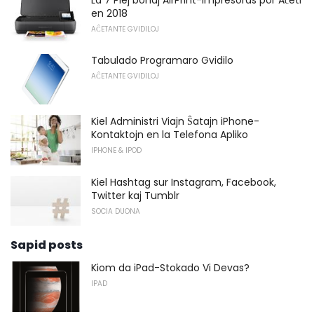
en 2018
AĈETANTE GVIDILOJ
Tabulado Programaro Gvidilo
AĈETANTE GVIDILOJ
Kiel Administri Viajn Ŝatajn iPhone-
Kontaktojn en la Telefona Apliko
IPHONE & IPOD
Kiel Hashtag sur Instagram, Facebook,
Twitter kaj Tumblr
SOCIA DUONA
Sapid posts
Kiom da iPad-Stokado Vi Devas?
IPAD