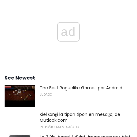
ad
See Newest
The Best Roguelike Games por Android
LUDADO
Kiel ŝanĝi la tipan tipon en mesaĝoj de
Outlook.com
RETPOŜTO KAJ MESAĜADO
La 7 Plej bonaj AirPrint-Impresoras por Aĉeti