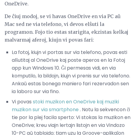
OneDrive.
De ĉiuj modoj, se vi havas OneDrive en via PC aŭ
Mac sed ne via telefono, vi devos elŝuti la
programon. Fojo tio estas starigita, ekzistas kelkaj
malvarmaj aferoj, kiujn vi povas fari:
La fotoj, kiujn vi portas sur via telefono, povas esti
alŝutitaj al OneDrive kaj poste aperos en la Fotoj
app kun Windows 10. Ĝi permesas vidi, en via
komputilo, la bildojn, kiujn vi prenis sur via telefono.
Ankaŭ estas bonega maniero fari rezervadon sen
ia laboro sur via fino.
Vi povas
stoki muzikon en OneDrive kaj muziki
muzikon sur via smartphone
. Notu la sekvencon ĉi
tie por la plej facila sperto: Vi stokas la muzikon en
OneDrive; kreu viajn lertajn listojn en via Vindozo
10-PC aŭ tablojdo; tiam uzu la Groove-aplikaĵon