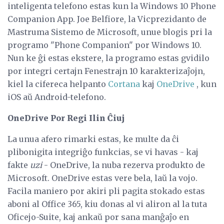
inteligenta telefono estas kun la Windows 10 Phone
Companion App. Joe Belfiore, la Vicprezidanto de
Mastruma Sistemo de Microsoft, unue blogis pri la
programo "Phone Companion" por Windows 10.
Nun ke ĝi estas ekstere, la programo estas gvidilo
por integri certajn Fenestrajn 10 karakterizaĵojn,
kiel la cifereca helpanto
Cortana
kaj
OneDrive
, kun
iOS aŭ Android-telefono.
OneDrive Por Regi Ilin Ĉiuj
La unua afero rimarki estas, ke multe da ĉi
plibonigita integriĝo funkcias, se vi havas - kaj
fakte
uzi
- OneDrive, la nuba rezerva produkto de
Microsoft. OneDrive estas vere bela, laŭ la vojo.
Facila maniero por akiri pli pagita stokado estas
aboni al Office 365, kiu donas al vi aliron al la tuta
Oficejo-Suite, kaj ankaŭ por sana manĝaĵo en