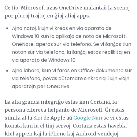
Ĉe tio, Microsoft uzas OneDrive malantaŭ la scenoj
por pluraj trajtoj en ĝiaj aliaj apps.
Ajna notoj, kiujn vi kreos en via aparato de
Windows 10 kun la aplikaĵo de noto de Microsoft,
OneNote, aperos sur via telefono. Se vi ŝanĝos tiun
noton sur via telefono, la ŝanĝoj estos replikitaj en
via aparato de Windows 10.
Ajna laboro, kiun vi faras en Office-dokumento sur
via telefono, povas aŭtomate sinkronigi ĉiujn viajn
aparatojn per OneDrive.
La alia granda integriĝo estas kun Cortana, la
persona cifereca helpanto de Microsoft. Ĝi estas
simila al la
Siri
de Apple aŭ
Google Nun
se vi estas
konata kun iu el tiuj servoj. Cortana estas havebla
kiel app en kaj la iPhone kaj Android-vendejoj.