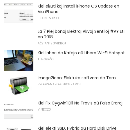
Kiel elŝuti kaj instali iPhone OS Update en
Via iPhone
IPHONE & IPOD
La 7 Plej bonaj Elektraj Akvaj Sentiloj #A? Eti
en 2018
AĈETANTE GVIDILOJ
Kiel labori de Kafejo aŭ Libera Wi-Fi Hotspot
TTT-SERĈO
Image2icon: Elektuka softvaro de Tom
PROGRAMARO & PROGRAMOJ
Kiel Fix Cygwin1.Dll Ne Trovis aŭ Falsa Eraroj
VINDOZO
Kiel elekti SSD, Hybrid aŭ Hard Disk Drive