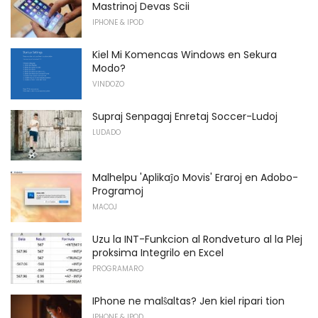
Mastrinoj Devas Scii
IPHONE & IPOD
Kiel Mi Komencas Windows en Sekura
Modo?
VINDOZO
Supraj Senpagaj Enretaj Soccer-Ludoj
LUDADO
Malhelpu 'Aplikaĵo Movis' Eraroj en Adobo-
Programoj
MACOJ
Uzu la INT-Funkcion al Rondveturo al la Plej
proksima Integrilo en Excel
PROGRAMARO
IPhone ne malŝaltas? Jen kiel ripari tion
IPHONE & IPOD