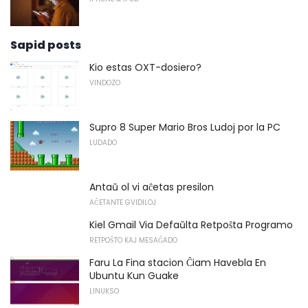
Sapid posts
Kio estas OXT-dosiero?
VINDOZO
Supro 8 Super Mario Bros Ludoj por la PC
LUDADO
Antaŭ ol vi aĉetas presilon
AĈETANTE GVIDILOJ
Kiel Gmail Via Defaŭlta Retpoŝta Programo
RETPOŜTO KAJ MESAĜADO
Faru La Fina stacion Ĉiam Havebla En
Ubuntu Kun Guake
LINUKSO