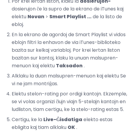
Por krei lertan liston, klaku la
dosierujon-
dosierujon ĉe la supro de la ekrano de iTunes kaj
elektu
Novan
>
Smart Playlist ...
de la listo de
ebloj.
En la ekrano de agordoj de Smart Playlist vi vidos
eblojn filtri la enhavon de via iTunes-biblioteko
bazita sur kelkaj variabloj. Por krei lertan liston
bazitan sur kantoj, klaku la unuan malsupren-
menuon kaj elektu
Taksadon
.
Alklaku la duan malsupren-menuon kaj elektu Se
vi ne jam montriĝas.
Elektu stelon-rating por ordigi kantojn. Ekzemple,
se vi volas organizi ĉiujn viajn 5-stelajn kantojn en
ludliston, tiam certigu, ke la stelo-rating estas 5.
Certigu, ke la
Live-Ĝisdatiga
elekto estas
ebligita kaj tiam alklaku
OK
.