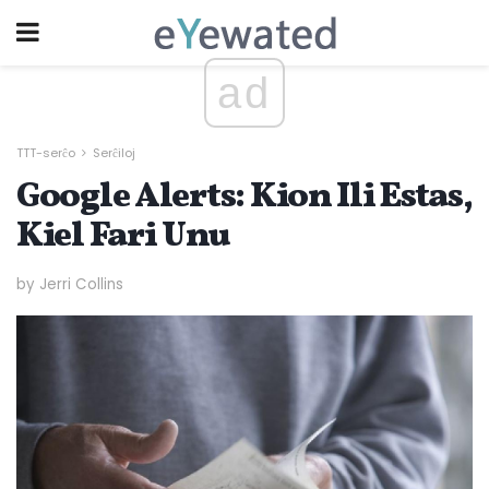
ad
TTT-serĉo
Serĉiloj
Google Alerts: Kion Ili Estas,
Kiel Fari Unu
by Jerri Collins