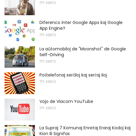
TTT-SERĈO
Diferenco inter Google Apps kaj Google
App Engine?
TTT-SERĈO
La aŭtomobiloj de "Moonshot" de Google
Self-Driving
TTT-SERĈO
Poŝtelefonaj serĉiloj kaj serĉaj iloj
TTT-SERĈO
Vojo de Viacom YouTube
TTT-SERĈO
La Supraj 7 Komunaj Enretaj Eraraj Kodoj kaj
Kion Ili Signifas