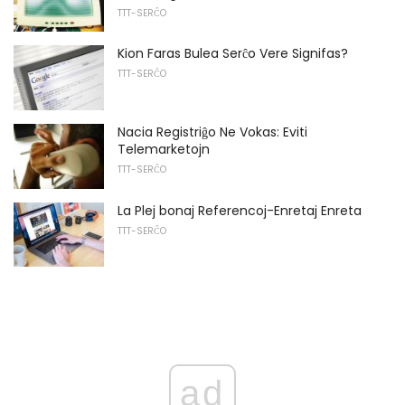
TTT-SERĈO
Kion Faras Bulea Serĉo Vere Signifas?
TTT-SERĈO
Nacia Registriĝo Ne Vokas: Eviti
Telemarketojn
TTT-SERĈO
La Plej bonaj Referencoj-Enretaj Enreta
TTT-SERĈO
ad