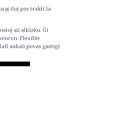
aj iloj por trakti la
stoj aŭ alklaku. Ĝi
sencon. Flexible
Mail ankaŭ povas gastigi