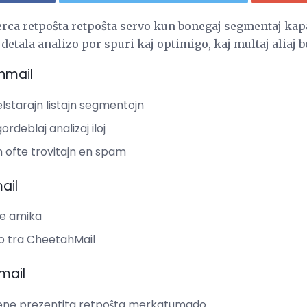
ca retpoŝta retpoŝta servo kun bonegaj segmentaj kapab
detala analizo por spuri kaj optimigo, kaj multaj aliaj b
hmail
lstarajn listajn segmentojn
ordeblaj analizaj iloj
jn ofte trovitajn en spam
ail
re amika
po tra CheetahMail
mail
ene prezentita retpoŝta merkatumado.