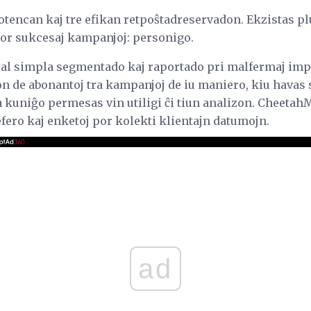
encan kaj tre efikan retpoŝtadreservadon. Ekzistas plur
or sukcesaj kampanjoj: personigo.
al simpla segmentado kaj raportado pri malfermaj impo
on de abonantoj tra kampanjoj de iu maniero, kiu havas 
 kuniĝo permesas vin utiligi ĉi tiun analizon. Cheetah
fero kaj enketoj por kolekti klientajn datumojn.
ad