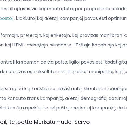
sultoj lasas vin segmentaj listoj por progresinta celado 
postoj
, klakkuroj kaj aĉetoj. Kampanjoj povas esti optimum
formojn, preferojn, kaj enketojn, kaj provizas manlibron
ton kaj HTML-mesaĝojn, sendante HTMLajn kapablojn kaj 
ntroli la spamon de via poŝto, ligiloj povas esti ĝisdatigit
dono povas esti eksaltita, resaltoj estas manipulitaj, kaj
asas vin spuri kaj konstrui sur ekzistantaj klientoj antaŭenig
to konduto trans kampanjoj, aĉetoj, demografiaj datumoj k
pi kun ĉiu aspekto de retpoŝtaj merkataj kampanjoj, de tr
ail, Retpoŝto Merkatumado-Servo