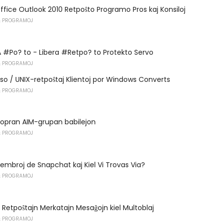
ffice Outlook 2010 Retpoŝto Programo Pros kaj Konsiloj
 PROGRAMOJ
#Po? to - Libera #Retpo? to Protekto Servo
 PROGRAMOJ
kso / UNIX-retpoŝtaj Klientoj por Windows Converts
 PROGRAMOJ
ropran AIM-grupan babilejon
 PROGRAMOJ
Membroj de Snapchat kaj Kiel Vi Trovas Via?
 PROGRAMOJ
 Retpoŝtajn Merkatajn Mesaĝojn kiel Multoblaj
 PROGRAMOJ