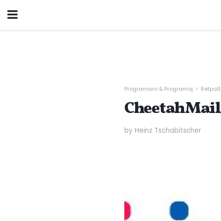
Programaro & Programoj
Retpoŝ
CheetahMail
by Heinz Tschabitscher