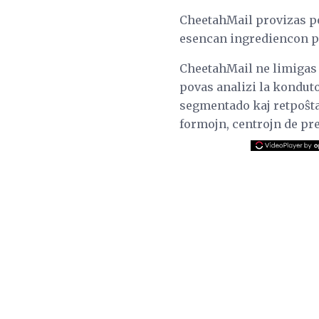
CheetahMail provizas pot
esencan ingrediencon p
CheetahMail ne limigas 
povas analizi la kondut
segmentado kaj retpoŝta
formojn, centrojn de pre