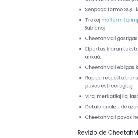
Senpaga formo SQL-kon
Trakoj
malfermitaj im
ŝablonoj.
CheetahMail gastigas 
Elportas klaran teks
ankaŭ.
CheetahMail ebligas ko
Rapida retpoŝta trans
povas esti certigitaj.
Viraj merkatilaj iloj l
Detala analizo de uzan
CheetahMail povas hel
Revizio de CheetahM