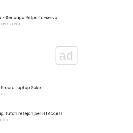
to - Senpaga Retpoŝto-servo
 PROGRAMOJ
ad
 Propra Laptop Sako
LOJ
ktigi tutan retejon per HTAccess
ZAJNO