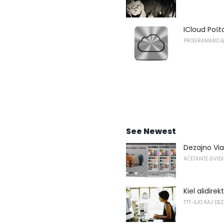
ICloud Poŝ
PROGRAMARO &
See Newest
Dezajno Via
AĈETANTE GVIDI
Kiel alidire
TTT-EJO KAJ DE