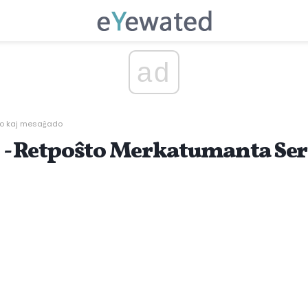
ad
to kaj mesaĝado
 - Retpoŝto Merkatumanta Se