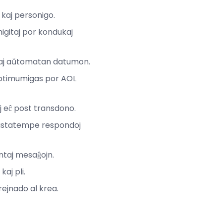
kaj personigo.
igitaj por kondukaj
 kaj aŭtomatan datumon.
optimumigas por AOL
aj eĉ post transdono.
 ĝustatempe respondoj
antaj mesaĝojn.
aj pli.
ejnado al krea.