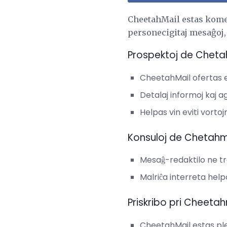
CheetahMail estas komer
personecigitaj mesaĝoj, 
Prospektoj de Cheta
CheetahMail ofertas e
Detalaj informoj kaj ag
Helpas vin eviti vorto
Konsuloj de Chetahm
Mesaĝ-redaktilo ne t
Malriĉa interreta hel
Priskribo pri Cheetah
CheetahMail estas pl