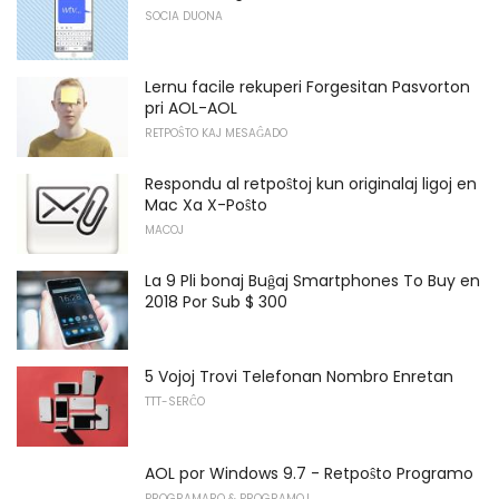
SOCIA DUONA
Lernu facile rekuperi Forgesitan Pasvorton
pri AOL-AOL
RETPOŜTO KAJ MESAĜADO
Respondu al retpoŝtoj kun originalaj ligoj en
Mac Xa X-Poŝto
MACOJ
La 9 Pli bonaj Buĝaj Smartphones To Buy en
2018 Por Sub $ 300
5 Vojoj Trovi Telefonan Nombro Enretan
TTT-SERĈO
AOL por Windows 9.7 - Retpoŝto Programo
PROGRAMARO & PROGRAMOJ