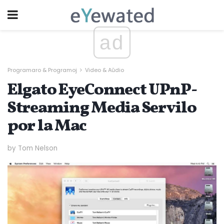
ad
Programaro & Programoj
Video & Aŭdio
Elgato EyeConnect UPnP-
Streaming Media Servilo
por la Mac
by Tom Nelson