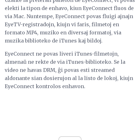
Uzante la preferan panelon de EyeConnect, vi povas
elekti la tipon de enhavo, kiun EyeConnect fluos de
via Mac. Nuntempe, EyeConnect povas fluigi ajnajn
EyeTV-registradojn, kiujn vi faris, filmetoj en
formato MP4, muziko en diversaj formatoj, via
muzika biblioteko de iTunes kaj bildoj.
EyeConnect ne povas liveri iTunes-filmetojn,
almenaŭ ne rekte de via iTunes-biblioteko. Se la
video ne havas DRM, ĝi povas esti streamed
aldonante sian dosierujon al la listo de lokoj, kiujn
EyeConnect kontrolos enhavon.