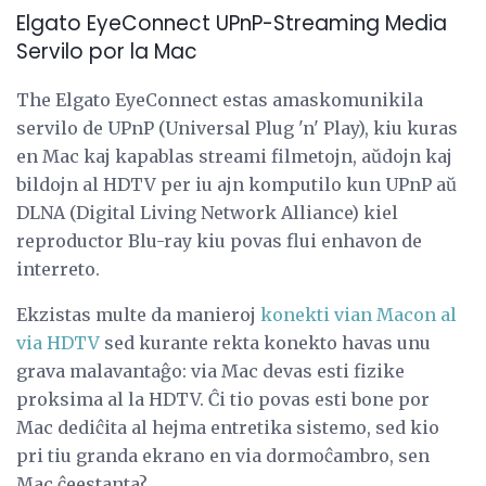
Elgato EyeConnect UPnP-Streaming Media
Servilo por la Mac
The Elgato EyeConnect estas amaskomunikila
servilo de UPnP (Universal Plug 'n' Play), kiu kuras
en Mac kaj kapablas streami filmetojn, aŭdojn kaj
bildojn al HDTV per iu ajn komputilo kun UPnP aŭ
DLNA (Digital Living Network Alliance) kiel
reproductor Blu-ray kiu povas flui enhavon de
interreto.
Ekzistas multe da manieroj
konekti vian Macon al
via HDTV
sed kurante rekta konekto havas unu
grava malavantaĝo: via Mac devas esti fizike
proksima al la HDTV. Ĉi tio povas esti bone por
Mac dediĉita al hejma entretika sistemo, sed kio
pri tiu granda ekrano en via dormoĉambro, sen
Mac ĉeestanta?