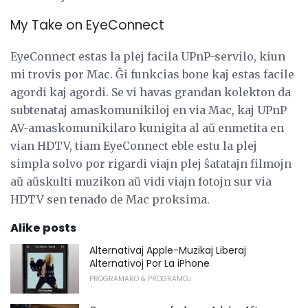
My Take on EyeConnect
EyeConnect estas la plej facila UPnP-servilo, kiun
mi trovis por Mac. Ĝi funkcias bone kaj estas facile
agordi kaj agordi. Se vi havas grandan kolekton da
subtenataj amaskomunikiloj en via Mac, kaj UPnP
AV-amaskomunikilaro kunigita al aŭ enmetita en
vian HDTV, tiam EyeConnect eble estu la plej
simpla solvo por rigardi viajn plej ŝatatajn filmojn
aŭ aŭskulti muzikon aŭ vidi viajn fotojn sur via
HDTV sen tenado de Mac proksima.
Alike posts
Alternativaj Apple-Muzikaj Liberaj
Alternativoj Por La iPhone
PROGRAMARO & PROGRAMOJ