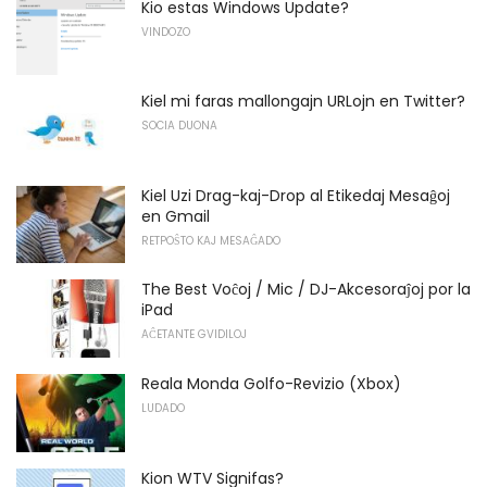
Kio estas Windows Update?
VINDOZO
Kiel mi faras mallongajn URLojn en Twitter?
SOCIA DUONA
Kiel Uzi Drag-kaj-Drop al Etikedaj Mesaĝoj
en Gmail
RETPOŜTO KAJ MESAĜADO
The Best Voĉoj / Mic / DJ-Akcesoraĵoj por la
iPad
AĈETANTE GVIDILOJ
Reala Monda Golfo-Revizio (Xbox)
LUDADO
Kion WTV Signifas?