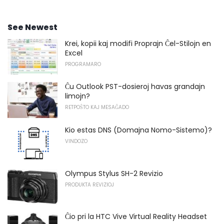
See Newest
Krei, kopii kaj modifi Proprajn Ĉel-Stilojn en
Excel
PROGRAMARO
Ĉu Outlook PST-dosieroj havas grandajn
limojn?
RETPOŜTO KAJ MESAĜADO
Kio estas DNS (Domajna Nomo-Sistemo)?
VINDOZO
Olympus Stylus SH-2 Revizio
PRODUKTA REVIZIOJ
Ĉio pri la HTC Vive Virtual Reality Headset