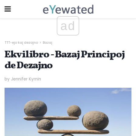
ad
TTT-ejo kaj dezajno
Bazaj
Ekvilibro - Bazaj Principoj
de Dezajno
by Jennifer Kyrnin