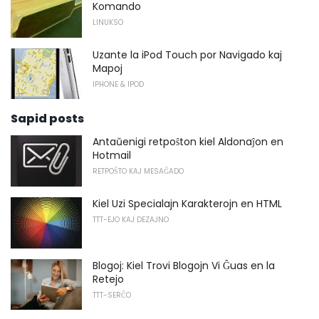
Komando
LINUKSO
Uzante la iPod Touch por Navigado kaj
Mapoj
IPHONE & IPOD
Sapid posts
Antaŭenigi retpoŝton kiel Aldonaĵon en
Hotmail
RETPOŜTO KAJ MESAĜADO
Kiel Uzi Specialajn Karakterojn en HTML
TTT-EJO KAJ DEZAJNO
Blogoj: Kiel Trovi Blogojn Vi Ĝuas en la
Retejo
TTT-SERĈO