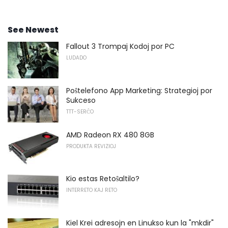
See Newest
Fallout 3 Trompaj Kodoj por PC
LUDADO
Poŝtelefono App Marketing: Strategioj por
Sukceso
TTT-SERĈO
AMD Radeon RX 480 8GB
PRODUKTA REVIZIOJ
Kio estas Retoŝaltilo?
INTERRETO KAJ RETO
Kiel Krei adresojn en Linukso kun la "mkdir"