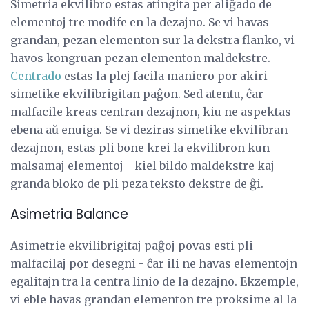
Simetria ekvilibro estas atingita per aliĝado de
elementoj tre modife en la dezajno. Se vi havas
grandan, pezan elementon sur la dekstra flanko, vi
havos kongruan pezan elementon maldekstre.
Centrado
estas la plej facila maniero por akiri
simetike ekvilibrigitan paĝon. Sed atentu, ĉar
malfacile kreas centran dezajnon, kiu ne aspektas
ebena aŭ enuiga. Se vi deziras simetike ekvilibran
dezajnon, estas pli bone krei la ekvilibron kun
malsamaj elementoj - kiel bildo maldekstre kaj
granda bloko de pli peza teksto dekstre de ĝi.
Asimetria Balance
Asimetrie ekvilibrigitaj paĝoj povas esti pli
malfacilaj por desegni - ĉar ili ne havas elementojn
egalitajn tra la centra linio de la dezajno. Ekzemple,
vi eble havas grandan elementon tre proksime al la