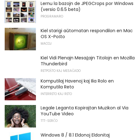
Lernu la bazojn de JPEGCrops por Windows
(versio 0.6.5 beta)
PROGRAMARO
Kiel starigi aŭtomatan respondilon en Mac
OS X-Poŝto
MACOJ
Kiel Vidi Plenajn Mesaĝajn Titolojn en Mozilla
Thunderbird
RETPOŜTO KAJ MESAĜADO
Komputilaj Havenoj kaj Ilia Rolo en
Komputila Reto
INTERRETO KAJ RETO
Legale Leganta Kopirajtan Muzikon al Via
YouTube Video
TTT-SERĈO
Windows 8 / 8.1 Eldonoj Eldonitaj