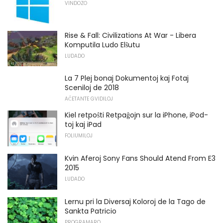
VINDOZO
Rise & Fall: Civilizations At War - Libera
Komputila Ludo Elŝutu
LUDADO
La 7 Plej bonaj Dokumentoj kaj Fotaj
Sceniloj de 2018
AĈETANTE GVIDILOJ
Kiel retpoŝti Retpaĝojn sur la iPhone, iPod-
toj kaj iPad
FOLIUMILOJ
Kvin Aferoj Sony Fans Should Atend From E3
2015
LUDADO
Lernu pri la Diversaj Koloroj de la Tago de
Sankta Patricio
PROGRAMARO