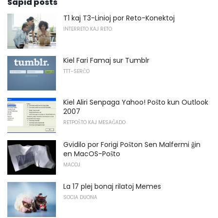
Sapid posts
T1 kaj T3-Linioj por Reto-Konektoj
INTERRETO KAJ RETO
Kiel Fari Famaj sur Tumblr
TTT-SERĈO
Kiel Aliri Senpaga Yahoo! Poŝto kun Outlook
2007
RETPOŜTO KAJ MESAĜADO
Gvidilo por Forigi Poŝton Sen Malfermi ĝin
en MacOS-Poŝto
MACOJ
La 17 plej bonaj rilatoj Memes
SOCIA DUONA