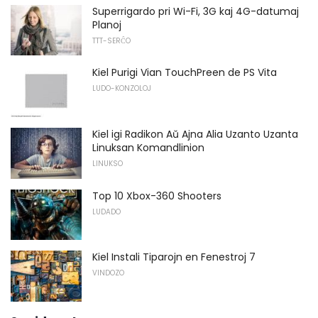
Superrigardo pri Wi-Fi, 3G kaj 4G-datumaj
Planoj
TTT-SERĈO
Kiel Purigi Vian TouchPreen de PS Vita
LUDO-KONZOLOJ
Kiel igi Radikon Aŭ Ajna Alia Uzanto Uzanta
Linuksan Komandlinion
LINUKSO
Top 10 Xbox-360 Shooters
LUDADO
Kiel Instali Tiparojn en Fenestroj 7
VINDOZO