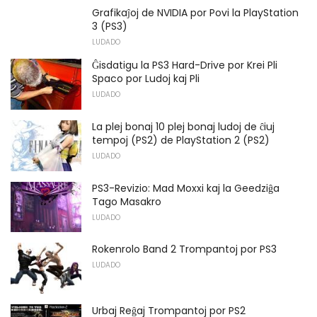
Grafikaĵoj de NVIDIA por Povi la PlayStation
3 (PS3)
LUDADO
Ĝisdatigu la PS3 Hard-Drive por Krei Pli
Spaco por Ludoj kaj Pli
LUDADO
La plej bonaj 10 plej bonaj ludoj de ĉiuj
tempoj (PS2) de PlayStation 2 (PS2)
LUDADO
PS3-Revizio: Mad Moxxi kaj la Geedziĝa
Tago Masakro
LUDADO
Rokenrolo Band 2 Trompantoj por PS3
LUDADO
Urbaj Reĝaj Trompantoj por PS2