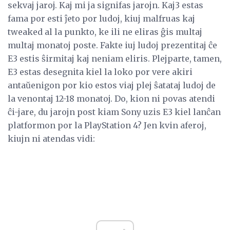
sekvaj jaroj. Kaj mi ja signifas jarojn. Kaj3 estas
fama por esti ĵeto por ludoj, kiuj malfruas kaj
tweaked al la punkto, ke ili ne eliras ĝis multaj
multaj monatoj poste. Fakte iuj ludoj prezentitaj ĉe
E3 estis ŝirmitaj kaj neniam eliris. Plejparte, tamen,
E3 estas desegnita kiel la loko por vere akiri
antaŭenigon por kio estos viaj plej ŝatataj ludoj de
la venontaj 12-18 monatoj. Do, kion ni povas atendi
ĉi-jare, du jarojn post kiam Sony uzis E3 kiel lanĉan
platformon por la PlayStation 4? Jen kvin aferoj,
kiujn ni atendas vidi: