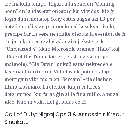
tre malofta tempo. Rigardu la sekcion "Coming
Soon" en la PlayStation Store kaj vi vidos, kie ĝi
loĝis dum monatoj. Sony estus sagxa uzi E3 por
antaŭenpuŝi sian promocion al la sekva nivelo,
precipe ĉar ili vere ne multe ofertas la eventon de ĉi
tiu jaro koncerne al ekskluzivoj ekstere de
"Uncharted 4" (dum Microsoft premos "Halo" kaj
"Rise of the Tomb Raider", ekskluziva tempo,
malmola). "Ĝis Dawn" ankaŭ estas nekredeble
fascinanta en teorio. Vi ludas ok potencialajn
mortigajn viktimojn en "Scream" -ĉia slasher-
filmo-koŝmaro. La elektoj, kiujn vi kreos,
determinos, kiu faras ĝin al la fina rulilo. Amuza
ideo. Nun ni vidu kiel ĝi ludas ĉe E3.
Call of Duty: Nigraj Ops 3 & Assassin's Kredu:
Sindikatu