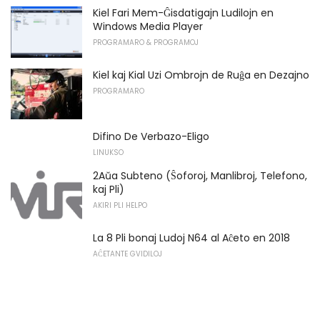
Kiel Fari Mem-Ĝisdatigajn Ludilojn en
Windows Media Player
PROGRAMARO & PROGRAMOJ
Kiel kaj Kial Uzi Ombrojn de Ruĝa en Dezajno
PROGRAMARO
Difino De Verbazo-Eligo
LINUKSO
2Aŭa Subteno (Ŝoforoj, Manlibroj, Telefono,
kaj Pli)
AKIRI PLI HELPO
La 8 Pli bonaj Ludoj N64 al Aĉeto en 2018
AĈETANTE GVIDILOJ