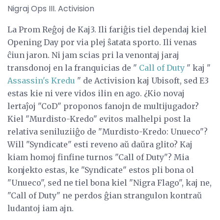
Nigraj Ops III. Activision
La Prom Reĝoj de Kaj3. Ili fariĝis tiel dependaj kiel
Opening Day por via plej ŝatata sporto. Ili venas
ĉiun jaron. Ni jam scias pri la venontaj jaraj
transdonoj en la franquicias de "
Call of Duty
" kaj "
Assassin's Kredu
" de Activision kaj Ubisoft, sed E3
estas kie ni vere vidos ilin en ago. ¿Kio novaj
lertaĵoj "CoD" proponos fanojn de multijugador?
Kiel "Murdisto-Kredo" evitos malhelpi post la
relativa seniluziiĝo de "Murdisto-Kredo: Unueco"?
Will "Syndicate" esti reveno aŭ daŭra glito? Kaj
kiam homoj finfine turnos "Call of Duty"? Mia
konjekto estas, ke "Syndicate" estos pli bona ol
"Unueco", sed ne tiel bona kiel "Nigra Flago", kaj ne,
"Call of Duty" ne perdos ĝian strangulon kontraŭ
ludantoj iam ajn.