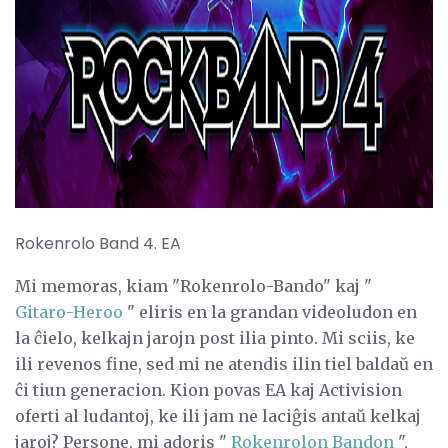
ad
Rokenrolo Band 4. EA
Mi memoras, kiam "Rokenrolo-Bando" kaj "
Gitaro-Heroo
" eliris en la grandan videoludon en
la ĉielo, kelkajn jarojn post ilia pinto. Mi sciis, ke
ili revenos fine, sed mi ne atendis ilin tiel baldaŭ en
ĉi tiun generacion. Kion povas EA kaj Activision
oferti al ludantoj, ke ili jam ne laciĝis antaŭ kelkaj
jaroj? Persone, mi adoris "
Rokenrolon Bandon
",