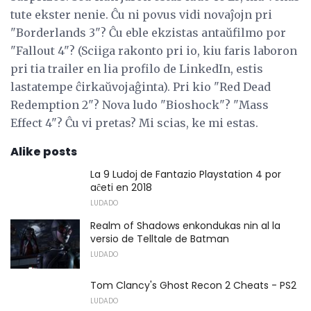
tute ekster nenie. Ĉu ni povus vidi novaĵojn pri
"Borderlands 3"? Ĉu eble ekzistas antaŭfilmo por
"Fallout 4"? (Sciiga rakonto pri io, kiu faris laboron
pri tia trailer en lia profilo de LinkedIn, estis
lastatempe ĉirkaŭvojaĝinta). Pri kio "Red Dead
Redemption 2"? Nova ludo "Bioshock"? "Mass
Effect 4"? Ĉu vi pretas? Mi scias, ke mi estas.
Alike posts
La 9 Ludoj de Fantazio Playstation 4 por
aĉeti en 2018
LUDADO
Realm of Shadows enkondukas nin al la
versio de Telltale de Batman
LUDADO
Tom Clancy's Ghost Recon 2 Cheats - PS2
LUDADO