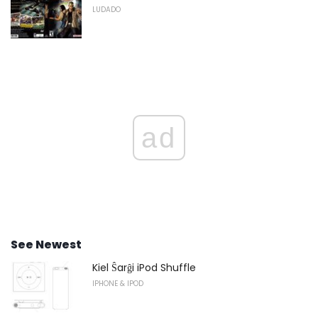
LUDADO
ad
See Newest
Kiel Ŝarĝi iPod Shuffle
IPHONE & IPOD