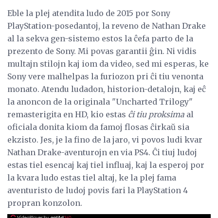
Eble la plej atendita ludo de 2015 por Sony
PlayStation-posedantoj, la reveno de Nathan Drake
al la sekva gen-sistemo estos la ĉefa parto de la
prezento de Sony. Mi povas garantii ĝin. Ni vidis
multajn stilojn kaj iom da video, sed mi esperas, ke
Sony vere malhelpas la furiozon pri ĉi tiu venonta
monato. Atendu ludadon, historion-detalojn, kaj eĉ
la anoncon de la originala "Uncharted Trilogy"
remasterigita en HD, kio estas
ĉi tiu proksima
al
oficiala donita kiom da famoj flosas ĉirkaŭ sia
ekzisto. Jes, je la fino de la jaro, vi povos ludi kvar
Nathan Drake-aventurojn en via PS4. Ĉi tiuj ludoj
estas tiel esencaj kaj tiel influaj, kaj la esperoj por
la kvara ludo estas tiel altaj, ke la plej fama
aventuristo de ludoj povis fari la PlayStation 4
propran konzolon.