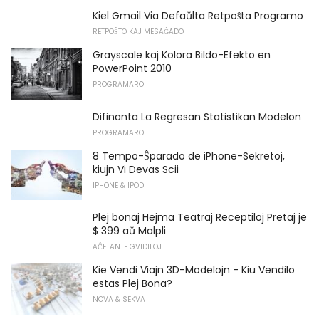
Kiel Gmail Via Defaŭlta Retpoŝta Programo
RETPOŜTO KAJ MESAĜADO
Grayscale kaj Kolora Bildo-Efekto en
PowerPoint 2010
PROGRAMARO
Difinanta La Regresan Statistikan Modelon
PROGRAMARO
8 Tempo-Ŝparado de iPhone-Sekretoj,
kiujn Vi Devas Scii
IPHONE & IPOD
Plej bonaj Hejma Teatraj Receptiloj Pretaj je
$ 399 aŭ Malpli
AĈETANTE GVIDILOJ
Kie Vendi Viajn 3D-Modelojn - Kiu Vendilo
estas Plej Bona?
NOVA & SEKVA