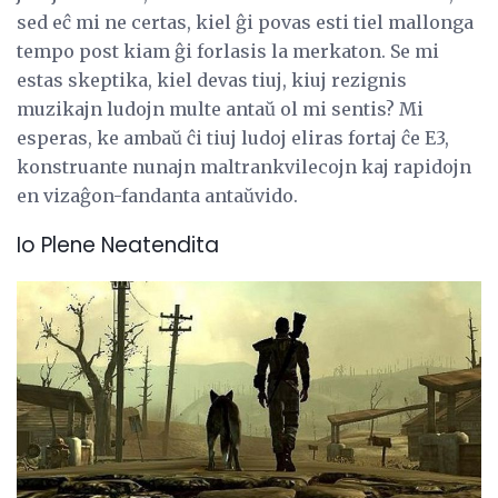
sed eĉ mi ne certas, kiel ĝi povas esti tiel mallonga
tempo post kiam ĝi forlasis la merkaton. Se mi
estas skeptika, kiel devas tiuj, kiuj rezignis
muzikajn ludojn multe antaŭ ol mi sentis? Mi
esperas, ke ambaŭ ĉi tiuj ludoj eliras fortaj ĉe E3,
konstruante nunajn maltrankvilecojn kaj rapidojn
en vizaĝon-fandanta antaŭvido.
Io Plene Neatendita