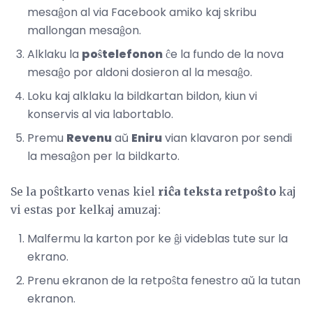
mesaĝon al via Facebook amiko kaj skribu
mallongan mesaĝon.
Alklaku la
poŝtelefonon
ĉe la fundo de la nova
mesaĝo por aldoni dosieron al la mesaĝo.
Loku kaj alklaku la bildkartan bildon, kiun vi
konservis al via labortablo.
Premu
Revenu
aŭ
Eniru
vian klavaron por sendi
la mesaĝon per la bildkarto.
Se la poŝtkarto venas kiel
riĉa teksta retpoŝto
kaj
vi estas por kelkaj amuzaj:
Malfermu la karton por ke ĝi videblas tute sur la
ekrano.
Prenu ekranon de la retpoŝta fenestro aŭ la tutan
ekranon.