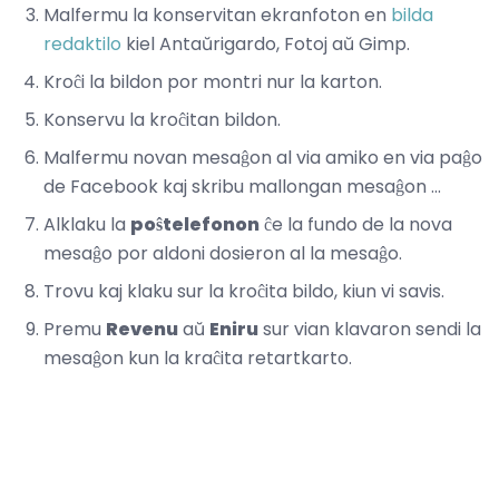
Malfermu la konservitan ekranfoton en
bilda
redaktilo
kiel Antaŭrigardo, Fotoj aŭ Gimp.
Kroĉi la bildon por montri nur la karton.
Konservu la kroĉitan bildon.
Malfermu novan mesaĝon al via amiko en via paĝo
de Facebook kaj skribu mallongan mesaĝon ...
Alklaku la
poŝtelefonon
ĉe la fundo de la nova
mesaĝo por aldoni dosieron al la mesaĝo.
Trovu kaj klaku sur la kroĉita bildo, kiun vi savis.
Premu
Revenu
aŭ
Eniru
sur vian klavaron
sendi la
mesaĝon kun la kraĉita retartkarto.