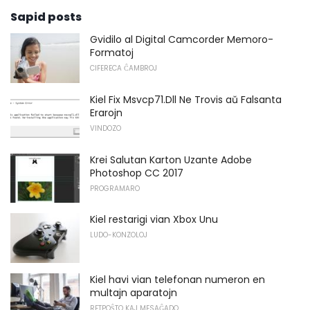
Sapid posts
Gvidilo al Digital Camcorder Memoro-
Formatoj
CIFERECA ĈAMBROJ
Kiel Fix Msvcp71.Dll Ne Trovis aŭ Falsanta
Erarojn
VINDOZO
Krei Salutan Karton Uzante Adobe
Photoshop CC 2017
PROGRAMARO
Kiel restarigi vian Xbox Unu
LUDO-KONZOLOJ
Kiel havi vian telefonan numeron en
multajn aparatojn
RETPOŜTO KAJ MESAĜADO