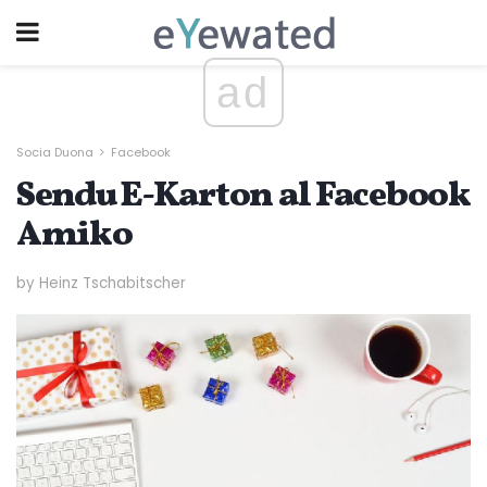
ad
Socia Duona
Facebook
Sendu E-Karton al Facebook
Amiko
by Heinz Tschabitscher