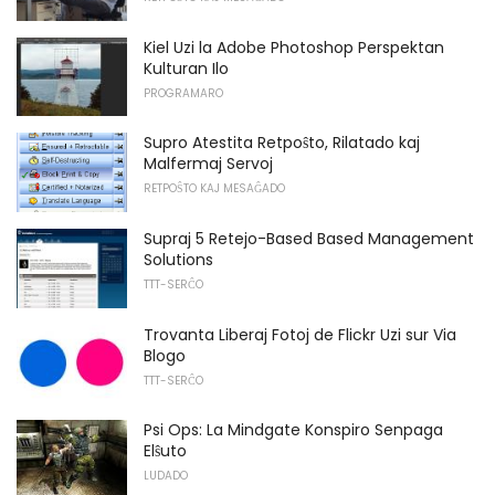
Kiel Uzi la Adobe Photoshop Perspektan
Kulturan Ilo
PROGRAMARO
Supro Atestita Retpoŝto, Rilatado kaj
Malfermaj Servoj
RETPOŜTO KAJ MESAĜADO
Supraj 5 Retejo-Based Based Management
Solutions
TTT-SERĈO
Trovanta Liberaj Fotoj de Flickr Uzi sur Via
Blogo
TTT-SERĈO
Psi Ops: La Mindgate Konspiro Senpaga
Elŝuto
LUDADO