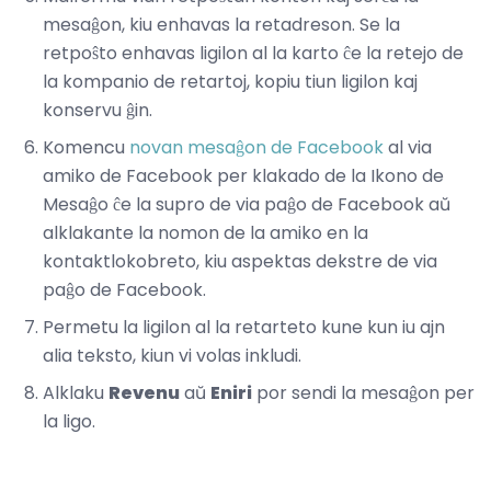
mesaĝon, kiu enhavas la retadreson. Se la
retpoŝto enhavas ligilon al la karto ĉe la retejo de
la kompanio de retartoj, kopiu tiun ligilon kaj
konservu ĝin.
Komencu
novan mesaĝon de Facebook
al via
amiko de Facebook per klakado de la Ikono de
Mesaĝo ĉe la supro de via paĝo de Facebook aŭ
alklakante la nomon de la amiko en la
kontaktlokobreto, kiu aspektas dekstre de via
paĝo de Facebook.
Permetu la ligilon al la retarteto kune kun iu ajn
alia teksto, kiun vi volas inkludi.
Alklaku
Revenu
aŭ
Eniri
por sendi la mesaĝon per
la ligo.