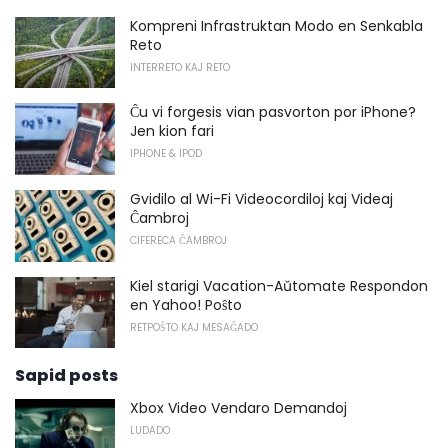
Kompreni Infrastruktan Modo en Senkabla
Reto
INTERRETO KAJ RETO
Ĉu vi forgesis vian pasvorton por iPhone?
Jen kion fari
IPHONE & IPOD
Gvidilo al Wi-Fi Videocordiloj kaj Videaj
Ĉambroj
CIFERECA ĈAMBROJ
Kiel starigi Vacation-Aŭtomate Respondon
en Yahoo! Poŝto
RETPOŜTO KAJ MESAĜADO
Sapid posts
Xbox Video Vendaro Demandoj
LUDADO