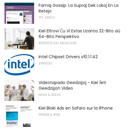
Famaj Gossip: La Supraj Dek Lokoj En La
Retejo
TTT-SERĈO
Kiel Eltrovi Ĉu Vi Estas Uzanta 32-Bito aŭ
64-Bito Perspektivo
RETPOŜTO KAJ MESAĜADO
Intel Chipset Drivers v10.1.1.42
VINDOZO
Videotapado Geedziĝoj - Kiel Ĵeti
Geedziĝon Video
NOVA & SEKVA
Kiel Bloki Ads en Safaro sur la iPhone
IPHONE & IPOD