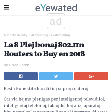
ad
Aĉetante Gvidiloj
Akcesoraĵoj & Ekstercentraj
La 8 Plej bonaj 802.11n
Routers to Buy en 2018
by David Beren
Restu konektita kun ĉi tiuj supraj routeroj
Ĉar via hejmo plenigas per inteligentaj televidiloj,
inteligentaj telefonoj, tablojdoj kaj aliaj aparatoj,
kiuj postulas konstantan ligon al interreto, ĝi estas