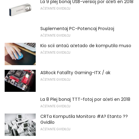
La 9 plej bonaj USB-versioj por aĉeti en 2018
AĈETANTE GVIDILOJ
Suplementaj PC-Potencaj Provizoj
AĈETANTE GVIDILOJ
Kio scii antaŭ aĉetado de komputila muso
AĈETANTE GVIDILOJ
ASRock Fatal1ty Gaming-ITX / ak
AĈETANTE GVIDILOJ
La 8 Plej bonaj TTT-fotoj por aĉeti en 2018
AĈETANTE GVIDILOJ
CRTa Komputila Monitoro #A? Etanto ??
Gvidilo
AĈETANTE GVIDILOJ