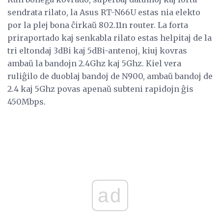
sendrata rilato, la Asus RT-N66U estas nia elekto
por la plej bona ĉirkaŭ 802.11n router. La forta
priraportado kaj senkabla rilato estas helpitaj de la
tri eltondaj 3dBi kaj 5dBi-antenoj, kiuj kovras
ambaŭ la bandojn 2.4Ghz kaj 5Ghz. Kiel vera
ruliĝilo de duoblaj bandoj de N900, ambaŭ bandoj de
2.4 kaj 5Ghz povas apenaŭ subteni rapidojn ĝis
450Mbps.
ad