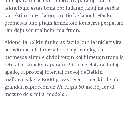
unu aparaton aŭ kvin apartajn aparatojn. Ĉi tiu
teknologio estas bona por ludantoj, kiuj ne serĉas
konekti reton-rilaton, pro tio ke la multi-fasko
permesas iujn pliajn konektojn konservi perputajn
rapidojn sen malhelpi malfruon.
Aldone, la Belkin funkcias facile kun la inkluzivita
amaskomunikila servilo de myTwonky, kiu
permesas simple dividi fotojn kaj filmetojn trans la
reto al iu koneksa aparato. Pli tie de elstaraj ludaj
agado, la propraj internaj provoj de Belkin
malkovris ke la N600 povas liveri rimarkinde plej
grandan rapidecon de Wi-Fi ĝis 60 metroj for al
mezuro de similaj modeloj.