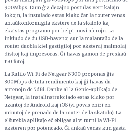
900Mbps. Dum ĝia dezajno postulas vertikalajn
lokojn, la instalado estas klako ĉar la router venas
antaŭkonformigita ekstere de la skatolo kaj
ekzistas programo por helpi movi aferojn. La
inkludo de du USB-havenoj sur la malantaŭo de la
router duobla kiel gastigiloj por eksteraj malmolaj
diskoj kaj impresoras. Ĝi havas gamon de preskaŭ
150 futoj.
La Rulilo Wi-Fi de Netgear N300 proponas ĝis
300Mbps de tuta rendimento kaj ĝi havas du
antenojn de 5dBi. Danke al la Genie-aplikaĵo de
Netgear, la instalinstrukciado estas klako por
uzantoj de Android kaj iOS (vi povas eniri en
minutoj de prenado de la router de la skatolo). La
elŝutebla aplikaĵo eĉ ebligas al vi turni la Wi-Fi
eksteren por potencado. Ĝi ankaŭ venas kun gasta