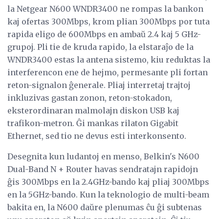
la Netgear N600 WNDR3400 ne rompas la bankon
kaj ofertas 300Mbps, krom plian 300Mbps por tuta
rapida eligo de 600Mbps en ambaŭ 2.4 kaj 5 GHz-
grupoj. Pli tie de kruda rapido, la elstaraĵo de la
WNDR3400 estas la antena sistemo, kiu reduktas la
interferencon ene de hejmo, permesante pli fortan
reton-signalon ĝenerale. Pliaj interretaj trajtoj
inkluzivas gastan zonon, reton-stokadon,
eksterordinaran malmolajn diskon USB kaj
trafikon-metron. Ĝi mankas rilaton Gigabit
Ethernet, sed tio ne devus esti interkonsento.
Desegnita kun ludantoj en menso, Belkin's N600
Dual-Band N + Router havas sendratajn rapidojn
ĝis 300Mbps en la 2.4GHz-bando kaj pliaj 300Mbps
en la 5GHz-bando. Kun la teknologio de multi-beam
bakita en, la N600 daŭre plenumas ĉu ĝi subtenas