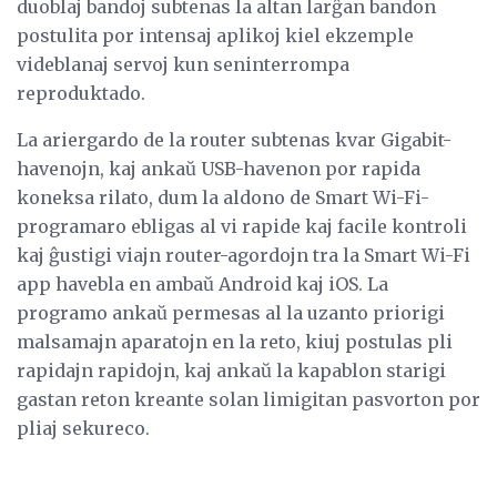
duoblaj bandoj subtenas la altan larĝan bandon
postulita por intensaj aplikoj kiel ekzemple
videblanaj servoj kun seninterrompa
reproduktado.
La ariergardo de la router subtenas kvar Gigabit-
havenojn, kaj ankaŭ USB-havenon por rapida
koneksa rilato, dum la aldono de Smart Wi-Fi-
programaro ebligas al vi rapide kaj facile kontroli
kaj ĝustigi viajn router-agordojn tra la Smart Wi-Fi
app havebla en ambaŭ Android kaj iOS. La
programo ankaŭ permesas al la uzanto priorigi
malsamajn aparatojn en la reto, kiuj postulas pli
rapidajn rapidojn, kaj ankaŭ la kapablon starigi
gastan reton kreante solan limigitan pasvorton por
pliaj sekureco.