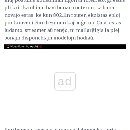
pli kritika ol iam havi bonan routeron. La bona
novaĵo estas, ke kun 802.11n router, ekzistas ebloj
por konveni ĉiun bezonon kaj buĝeton. Ĉu vi estas
ludanto, streamer aŭ retejo, ni mallarĝigis la plej
bonajn disponeblajn modelojn hodiaŭ.
ad
Kun bonega kovrado, superbaj datumoj kaj forta