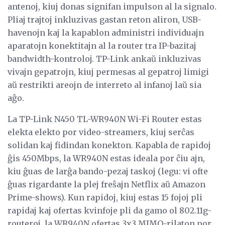
antenoj, kiuj donas signifan impulson al la signalo.
Pliaj trajtoj inkluzivas gastan reton aliron, USB-
havenojn kaj la kapablon administri individuajn
aparatojn konektitajn al la router tra IP-bazitaj
bandwidth-kontroloj. TP-Link ankaŭ inkluzivas
vivajn gepatrojn, kiuj permesas al gepatroj limigi
aŭ restrikti areojn de interreto al infanoj laŭ sia
aĝo.
La TP-Link N450 TL-WR940N Wi-Fi Router estas
elekta elekto por video-streamers, kiuj serĉas
solidan kaj fidindan konekton. Kapabla de rapidoj
ĝis 450Mbps, la WR940N estas ideala por ĉiu ajn,
kiu ĝuas de larĝa bando-pezaj taskoj (legu: vi ofte
ĝuas rigardante la plej freŝajn Netflix aŭ Amazon
Prime-shows). Kun rapidoj, kiuj estas 15 fojoj pli
rapidaj kaj ofertas kvinfoje pli da gamo ol 802.11g-
routeroj, la WR940N ofertas 3x3 MIMO-rilaton por