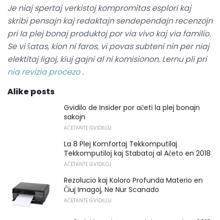
Je niaj spertaj verkistoj kompromitas esplori kaj
skribi pensajn kaj redaktajn sendependajn recenzojn
pri la plej bonaj produktoj por via vivo kaj via familio.
Se vi ŝatas, kion ni faros, vi povas subteni nin per niaj
elektitaj ligoj, kiuj gajni al ni komisionon.
Lernu pli pri
nia revizia procezo
.
Alike posts
Gvidilo de Insider por aĉeti la plej bonajn
sakojn
AĈETANTE GVIDILOJ
La 8 Plej Komfortaj Tekkomputilaj
Tekkomputiloj kaj Stabatoj al Aĉeto en 2018
AĈETANTE GVIDILOJ
Rezolucio kaj Koloro Profunda Materio en
Ĉiuj Imagoj, Ne Nur Scanado
AĈETANTE GVIDILOJ