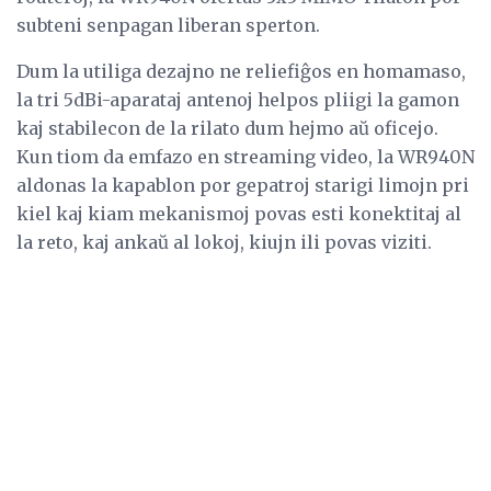
subteni senpagan liberan sperton.
Dum la utiliga dezajno ne reliefiĝos en homamaso,
la tri 5dBi-aparataj antenoj helpos pliigi la gamon
kaj stabilecon de la rilato dum hejmo aŭ oficejo.
Kun tiom da emfazo en streaming video, la WR940N
aldonas la kapablon por gepatroj starigi limojn pri
kiel kaj kiam mekanismoj povas esti konektitaj al
la reto, kaj ankaŭ al lokoj, kiujn ili povas viziti.