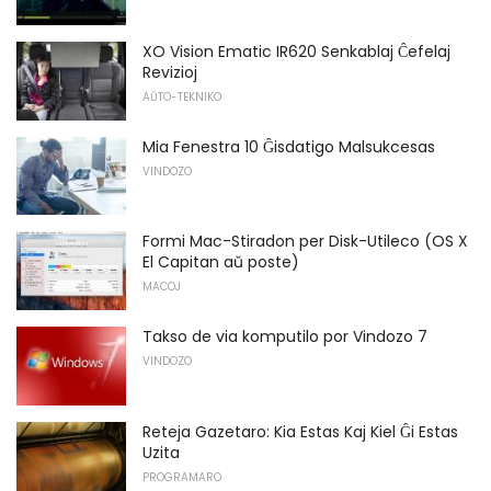
XO Vision Ematic IR620 Senkablaj Ĉefelaj
Revizioj
AŬTO-TEKNIKO
Mia Fenestra 10 Ĝisdatigo Malsukcesas
VINDOZO
Formi Mac-Stiradon per Disk-Utileco (OS X
El Capitan aŭ poste)
MACOJ
Takso de via komputilo por Vindozo 7
VINDOZO
Reteja Gazetaro: Kia Estas Kaj Kiel Ĝi Estas
Uzita
PROGRAMARO