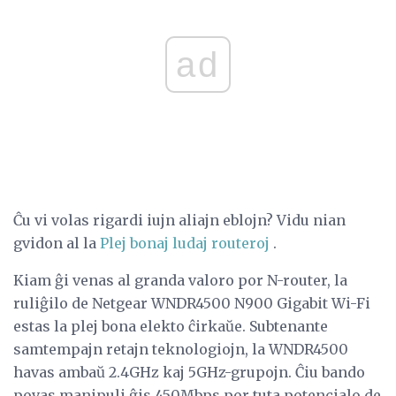
ad
Ĉu vi volas rigardi iujn aliajn eblojn? Vidu nian
gvidon al la
Plej bonaj ludaj routeroj
.
Kiam ĝi venas al granda valoro por N-router, la
ruliĝilo de Netgear WNDR4500 N900 Gigabit Wi-Fi
estas la plej bona elekto ĉirkaŭe. Subtenante
samtempajn retajn teknologiojn, la WNDR4500
havas ambaŭ 2.4GHz kaj 5GHz-grupojn. Ĉiu bando
povas manipuli ĝis 450Mbps por tuta potencialo de