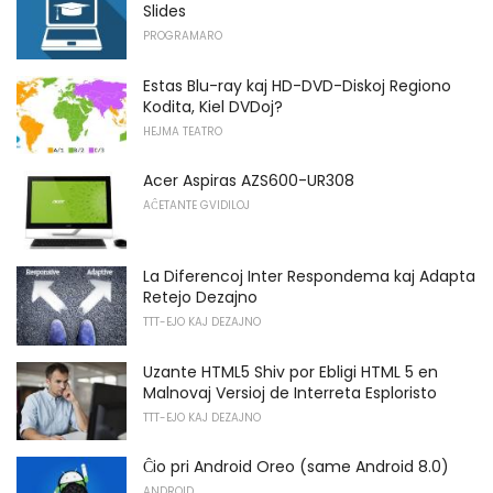
Slides
PROGRAMARO
Estas Blu-ray kaj HD-DVD-Diskoj Regiono
Kodita, Kiel DVDoj?
HEJMA TEATRO
Acer Aspiras AZS600-UR308
AĈETANTE GVIDILOJ
La Diferencoj Inter Respondema kaj Adapta
Retejo Dezajno
TTT-EJO KAJ DEZAJNO
Uzante HTML5 Shiv por Ebligi HTML 5 en
Malnovaj Versioj de Interreta Esploristo
TTT-EJO KAJ DEZAJNO
Ĉio pri Android Oreo (same Android 8.0)
ANDROID