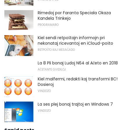
Rimedoj por Faranta Speciala Okaza
Kandela Trinkejo
PROGRAMARO
Kiel sendi retpoŝtajn informojn pri
nekonataj ricevantoj en iCloud-poŝto
RETPOŜTO KAJ MESAĜADO
La 8 Pli bonaj Ludoj N64 al Aĉeto en 2018
AĈETANTE GVIDILOJ
Kiel malfermi, redakti kaj transformi BC!
Dosieroj
VINDOZO
La ses plej bonaj trajtoj en Windows 7
VINDOZO