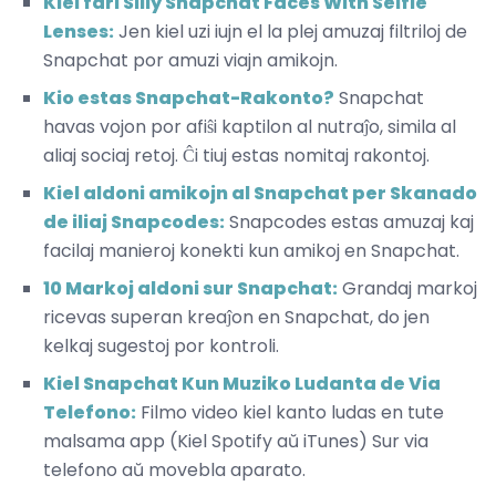
Kiel fari Silly Snapchat Faces With Selfie
Lenses:
Jen kiel uzi iujn el la plej amuzaj filtriloj de
Snapchat por amuzi viajn amikojn.
Kio estas Snapchat-Rakonto?
Snapchat
havas vojon por afiŝi kaptilon al nutraĵo, simila al
aliaj sociaj retoj. Ĉi tiuj estas nomitaj rakontoj.
Kiel aldoni amikojn al Snapchat per Skanado
de iliaj Snapcodes:
Snapcodes estas amuzaj kaj
facilaj manieroj konekti kun amikoj en Snapchat.
10 Markoj aldoni sur Snapchat:
Grandaj markoj
ricevas superan kreaĵon en Snapchat, do jen
kelkaj sugestoj por kontroli.
Kiel Snapchat Kun Muziko Ludanta de Via
Telefono:
Filmo video kiel kanto ludas en tute
malsama app (Kiel Spotify aŭ iTunes) Sur via
telefono aŭ movebla aparato.