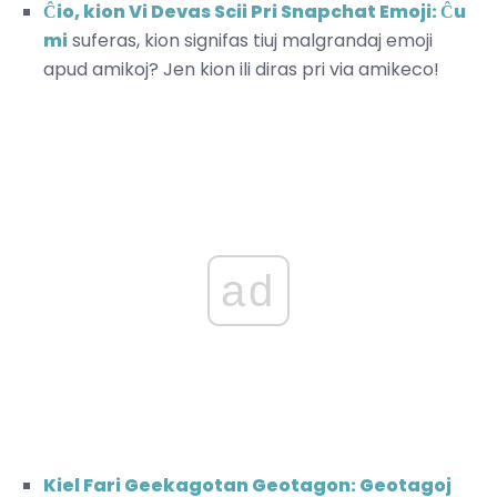
Ĉio, kion Vi Devas Scii Pri Snapchat Emoji: Ĉu
mi
suferas, kion signifas tiuj malgrandaj emoji
apud amikoj? Jen kion ili diras pri via amikeco!
ad
Kiel Fari Geekagotan Geotagon: Geotagoj