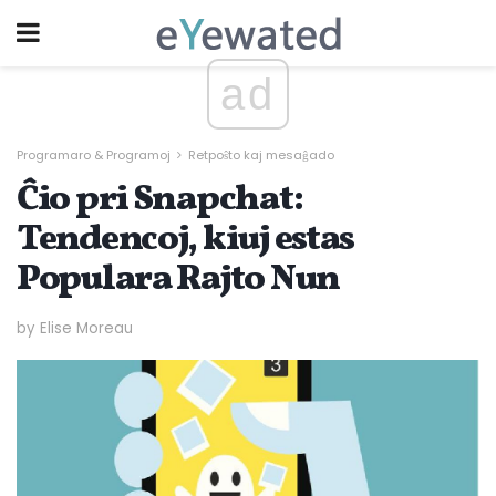
ad
Programaro & Programoj
Retpoŝto kaj mesaĝado
Ĉio pri Snapchat:
Tendencoj, kiuj estas
Populara Rajto Nun
by Elise Moreau