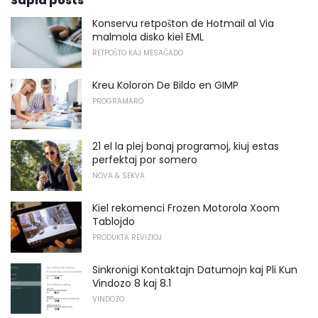
Sapid posts
Konservu retpoŝton de Hotmail al Via
malmola disko kiel EML
RETPOŜTO KAJ MESAĜADO
Kreu Koloron De Bildo en GIMP
PROGRAMARO
21 el la plej bonaj programoj, kiuj estas
perfektaj por somero
NOVA & SEKVA
Kiel rekomenci Frozen Motorola Xoom
Tablojdo
PRODUKTA REVIZIOJ
Sinkronigi Kontaktajn Datumojn kaj Pli Kun
Vindozo 8 kaj 8.1
VINDOZO