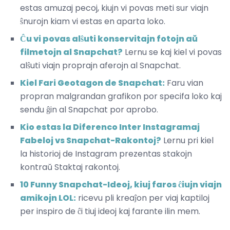
estas amuzaj pecoj, kiujn vi povas meti sur viajn
ŝnurojn kiam vi estas en aparta loko.
Ĉu vi povas alŝuti konservitajn fotojn aŭ
filmetojn al Snapchat?
Lernu se kaj kiel vi povas
alŝuti viajn proprajn aferojn al Snapchat.
Kiel Fari Geotagon de Snapchat:
Faru vian
propran malgrandan grafikon por specifa loko kaj
sendu ĝin al Snapchat por aprobo.
Kio estas la Diferenco Inter Instagramaj
Fabeloj vs Snapchat-Rakontoj?
Lernu pri kiel
la historioj de Instagram prezentas stakojn
kontraŭ Staktaj rakontoj.
10 Funny Snapchat-Ideoj, kiuj faros ĉiujn viajn
amikojn LOL:
ricevu pli kreaĵon per viaj kaptiloj
per inspiro de ĉi tiuj ideoj kaj farante ilin mem.