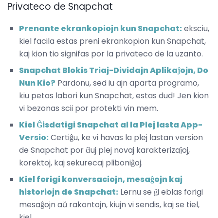
Privateco de Snapchat
Prenante ekrankopiojn kun Snapchat:
eksciu,
kiel facila estas preni ekrankopion kun Snapchat,
kaj kion tio signifas por la privateco de la uzanto.
Snapchat Blokis Triaj-Dividajn Aplikaĵojn, Do
Nun Kio?
Pardonu, sed iu ajn aparta programo,
kiu petas labori kun Snapchat, estas dud! Jen kion
vi bezonas scii por protekti vin mem.
Kiel Ĝisdatigi Snapchat al la Plej lasta App-
Versio:
Certiĝu, ke vi havas la plej lastan version
de Snapchat por ĉiuj plej novaj karakterizaĵoj,
korektoj, kaj sekurecaj pliboniĝoj.
Kiel forigi konversaciojn, mesaĝojn kaj
historiojn de Snapchat:
Lernu se ĝi eblas forigi
mesaĝojn aŭ rakontojn, kiujn vi sendis, kaj se tiel,
kiel.