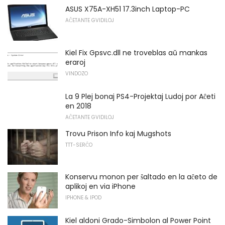
ASUS X75A-XH51 17.3inch Laptop-PC
AĈETANTE GVIDILOJ
Kiel Fix Gpsvc.dll ne troveblas aŭ mankas
eraroj
VINDOZO
La 9 Plej bonaj PS4-Projektaj Ludoj por Aĉeti
en 2018
AĈETANTE GVIDILOJ
Trovu Prison Info kaj Mugshots
TTT-SERĈO
Konservu monon per ŝaltado en la aĉeto de
aplikoj en via iPhone
IPHONE & IPOD
Kiel aldoni Grado-Simbolon al Power Point