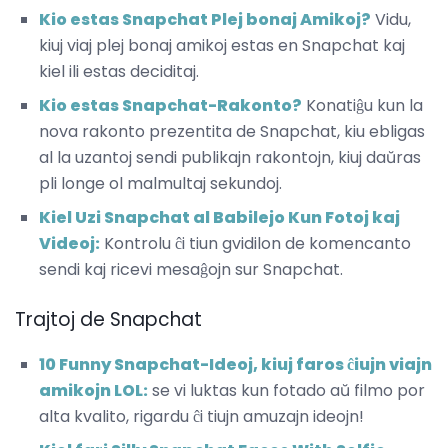
Kio estas Snapchat Plej bonaj Amikoj?
Vidu,
kiuj viaj plej bonaj amikoj estas en Snapchat kaj
kiel ili estas deciditaj.
Kio estas Snapchat-Rakonto?
Konatiĝu kun la
nova rakonto prezentita de Snapchat, kiu ebligas
al la uzantoj sendi publikajn rakontojn, kiuj daŭras
pli longe ol malmultaj sekundoj.
Kiel Uzi Snapchat al Babilejo Kun Fotoj kaj
Videoj:
Kontrolu ĉi tiun gvidilon de komencanto
sendi kaj ricevi mesaĝojn sur Snapchat.
Trajtoj de Snapchat
10 Funny Snapchat-Ideoj, kiuj faros ĉiujn viajn
amikojn LOL:
se vi luktas kun fotado aŭ filmo por
alta kvalito, rigardu ĉi tiujn amuzajn ideojn!