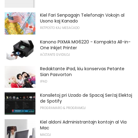
Kiel Fari Senpagajn Telefonajn Vokojn al
Usono kaj Kanado
RETPOŜTO KAJ MESAĜADO
Kanono PIXMA MG6220 - Kompakta All-in-
One Inkjet Printer
AĈETANTE GVIDILOJ
Redaktante iPad, kiu konservas Petante
Sian Pasvorton
IPAD
Konsiletoj pri Uzado de Spacaj Serĉaj Elektoj
de Spotify
PROGRAMARO & PROGRAMOJ
Kiel aldoni Administrantajn kontojn al Via
Mac
MACOJ