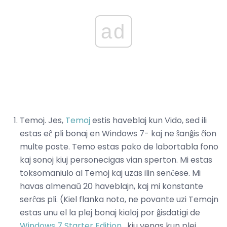
ad
Temoj. Jes,
Temoj
estis haveblaj kun Vido, sed ili
estas eĉ pli bonaj en Windows 7- kaj ne ŝanĝis ĉion
multe poste. Temo estas pako de labortabla fono
kaj sonoj kiuj personecigas vian sperton. Mi estas
toksomaniulo al Temoj kaj uzas ilin senĉese. Mi
havas almenaŭ 20 haveblajn, kaj mi konstante
serĉas pli. (Kiel flanka noto, ne povante uzi Temojn
estas unu el la plej bonaj kialoj por ĝisdatigi de
Windows 7 Starter Edition
, kiu venas kun plej