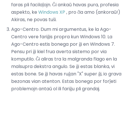
faras pli facilaĵojn. Ĝi ankaŭ havas pura, profesia
aspekto, ke
Windows XP
, pro ĉia amo (ankoraŭ!)
Akiras, ne povas tuŝi.
Ago-Centro. Dum mi argumentus, ke la Ago-
Centro vere fariĝis propra kun Windows 10. La
Ago-Centro estis bonega por ĝi en Windows 7.
Pensu pri ĝi kiel frua averta sistemo por via
komputilo. Ĝi aliras tra la malgranda flago en la
malsupra dekstra angulo. Se ĝi estas blanka, vi
estas bone. Se ĝi havas ruĝan "X" super ĝi, io grava
bezonas vian atenton. Estas bonega por forĵeti
problemojn antaŭ ol ili fariĝu pli grandaj.