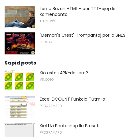
Lernu Bazan HTML - por TTT-ejoj de
komencantoj
TTT-SERĈO
"Demon's Crest" Trompantoj por la SNES
LUDADO
Sapid posts
Kio estas APK-dosiero?
VINDOZO
Excel DCOUNT Funkcia Tutmilo
PROGRAMARO
Kiel Uzi Photoshop Ilo Presets
PROGRAMARO