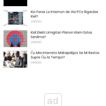
Kio Faras La Internon de Via PCo Rigardas
Kiel?
VINDOZO
Kial Elekti Limigitan Planon Kiam Estas
Senlima?
VINDOZO
Ĉu Mia Interreto Malrapidiĝos Se Mi Restos
Supre Ĉiu la Tempo?
VINDOZO
ad