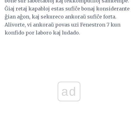
bone sur labortabloj kaj tekkomputiloj samtempe.
Ĝiaj retaj kapabloj estas sufiĉe bonaj konsiderante
ĝian aĝon, kaj sekureco ankoraŭ sufiĉe forta.
Alivorte, vi ankoraŭ povas uzi Fenestron 7 kun
konfido por laboro kaj ludado.
ad