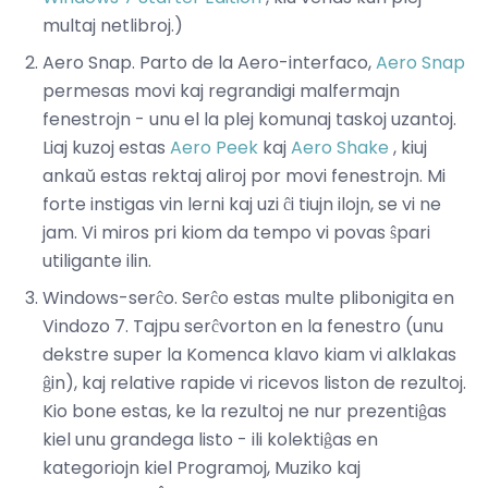
multaj netlibroj.)
Aero Snap. Parto de la Aero-interfaco,
Aero Snap
permesas movi kaj regrandigi malfermajn
fenestrojn - unu el la plej komunaj taskoj uzantoj.
Liaj kuzoj estas
Aero Peek
kaj
Aero Shake
, kiuj
ankaŭ estas rektaj aliroj por movi fenestrojn. Mi
forte instigas vin lerni kaj uzi ĉi tiujn ilojn, se vi ne
jam. Vi miros pri kiom da tempo vi povas ŝpari
utiligante ilin.
Windows-serĉo. Serĉo estas multe plibonigita en
Vindozo 7. Tajpu serĉvorton en la fenestro (unu
dekstre super la Komenca klavo kiam vi alklakas
ĝin), kaj relative rapide vi ricevos liston de rezultoj.
Kio bone estas, ke la rezultoj ne nur prezentiĝas
kiel unu grandega listo - ili kolektiĝas en
kategoriojn kiel Programoj, Muziko kaj