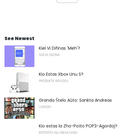
See Newest
Kiel Vi Difinas 'Meh'?
SOCIA DUONA
Kio Estas Xbox Unu S?
PRODUKTA REVIZIOJ
Granda Ŝtelo Aŭto: Sankta Andreas
LUDADO
Kio estas la Zho-Poŝto POP3-Agordoj?
RETPOŜTO KAJ MESAĜADO