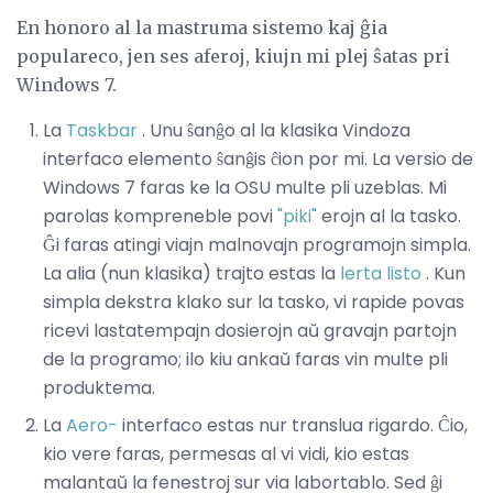
En honoro al la mastruma sistemo kaj ĝia
populareco, jen ses aferoj, kiujn mi plej ŝatas pri
Windows 7.
La
Taskbar
. Unu ŝanĝo al la klasika Vindoza
interfaco elemento ŝanĝis ĉion por mi. La versio de
Windows 7 faras ke la OSU multe pli uzeblas. Mi
parolas kompreneble povi
"piki"
erojn al la tasko.
Ĝi faras atingi viajn malnovajn programojn simpla.
La alia (nun klasika) trajto estas la
lerta listo
. Kun
simpla dekstra klako sur la tasko, vi rapide povas
ricevi lastatempajn dosierojn aŭ gravajn partojn
de la programo; ilo kiu ankaŭ faras vin multe pli
produktema.
La
Aero-
interfaco estas nur translua rigardo. Ĉio,
kio vere faras, permesas al vi vidi, kio estas
malantaŭ la fenestroj sur via labortablo. Sed ĝi