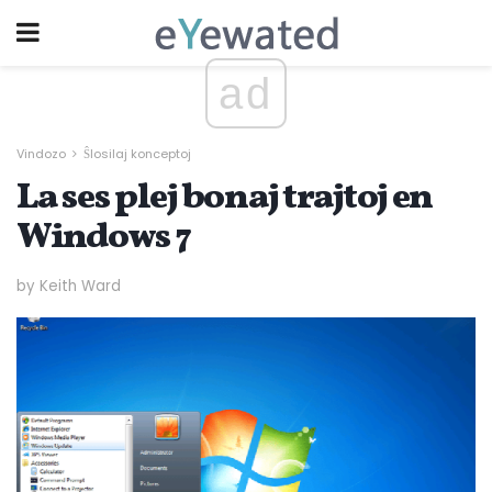
ad
Vindozo
Ŝlosilaj konceptoj
La ses plej bonaj trajtoj en
Windows 7
by Keith Ward