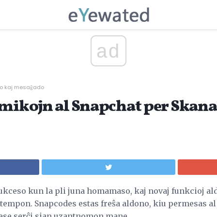
ad
to kaj mesaĝado
amikojn al Snapchat per Skanad
ukceso kun la pli juna homamaso, kaj novaj funkcioj al
tempon. Snapcodes estas freŝa aldono, kiu permesas al l
ese serĉi sian uzantnomon mane.