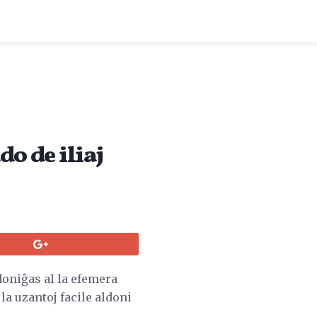
o de iliaj
doniĝas al la efemera
a uzantoj facile aldoni