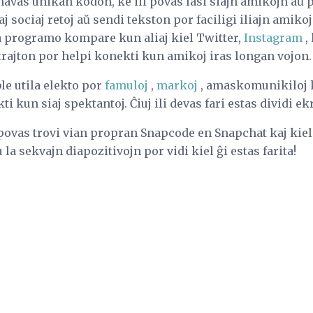
havas unikan kodon, ke ili povas lasi siajn amikojn aŭ
iaj sociaj retoj aŭ sendi tekston por faciligi iliajn amiko
ia programo kompare kun aliaj kiel Twitter,
Instagram
,
trajton por helpi konekti kun amikoj iras longan vojon.
le utila elekto por
famuloj
,
markoj
, amaskomunikiloj kaj
ti kun siaj spektantoj. Ĉiuj ili devas fari estas dividi e
 povas trovi vian propran Snapcode en Snapchat kaj kiel
la sekvajn diapozitivojn por vidi kiel ĝi estas farita!