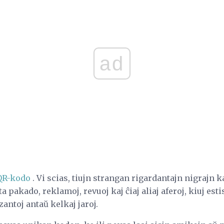
ad
QR-kodo
. Vi scias, tiujn strangan rigardantajn nigrajn k
a pakado, reklamoj, revuoj kaj ĉiaj aliaj aferoj, kiuj es
antoj antaŭ kelkaj jaroj.