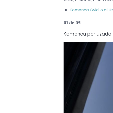
Komenca Gvidilo al U
01 de 05
Komencu per uzado 