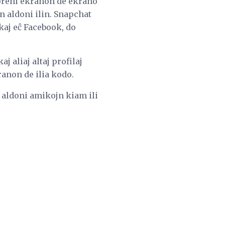
 preni ekranon de ekrano
jn aldoni ilin. Snapchat
 kaj eĉ Facebook, do
 aliaj altaj profilaj
kranon de ilia kodo.
 aldoni amikojn kiam ili