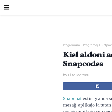
Programaro & Programoj
Retpoŝ
Kiel aldoni 
Snapcodes
by Elise Moreau
Snapchat
estis granda s
mesaĝ-aplikaĵo la tutan 
novajn amikojn sen nec