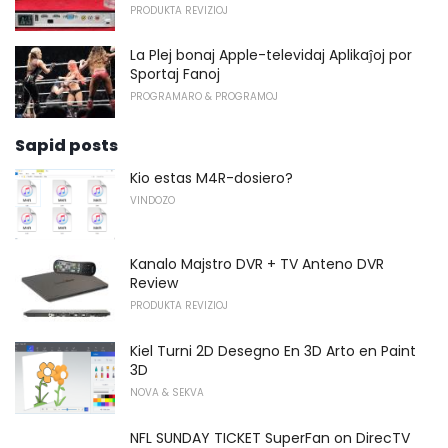
PRODUKTA REVIZIOJ
La Plej bonaj Apple-televidaj Aplikaĵoj por
Sportaj Fanoj
PROGRAMARO & PROGRAMOJ
Sapid posts
Kio estas M4R-dosiero?
VINDOZO
Kanalo Majstro DVR + TV Anteno DVR
Review
PRODUKTA REVIZIOJ
Kiel Turni 2D Desegno En 3D Arto en Paint
3D
NOVA & SEKVA
NFL SUNDAY TICKET SuperFan on DirecTV