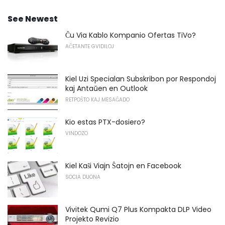
See Newest
Ĉu Via Kablo Kompanio Ofertas TiVo?
AĈETANTE GVIDILOJ
Kiel Uzi Specialan Subskribon por Respondoj
kaj Antaŭen en Outlook
RETPOŜTO KAJ MESAĜADO
Kio estas PTX-dosiero?
VINDOZO
Kiel Kaŝi Viajn Ŝatojn en Facebook
SOCIA DUONA
Vivitek Qumi Q7 Plus Kompakta DLP Video
Projekto Revizio