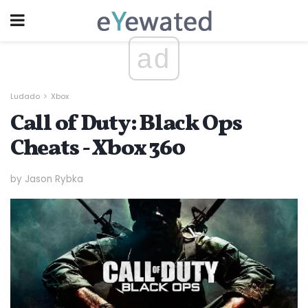
ad
Ludado
Xbox
Call of Duty: Black Ops
Cheats - Xbox 360
by Jason Rybka