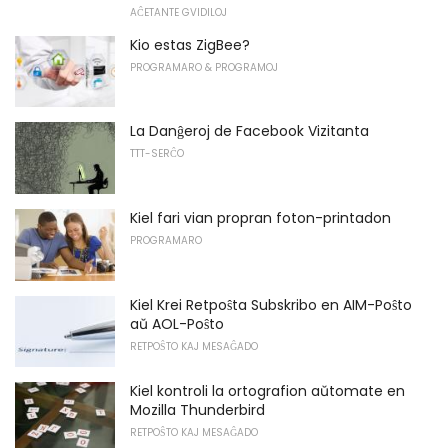
AĈETANTE GVIDILOJ
Kio estas ZigBee?
PROGRAMARO & PROGRAMOJ
La Danĝeroj de Facebook Vizitanta
TTT-SERĈO
Kiel fari vian propran foton-printadon
PROGRAMARO
Kiel Krei Retpoŝta Subskribo en AIM-Poŝto
aŭ AOL-Poŝto
RETPOŜTO KAJ MESAĜADO
Kiel kontroli la ortografion aŭtomate en
Mozilla Thunderbird
RETPOŜTO KAJ MESAĜADO