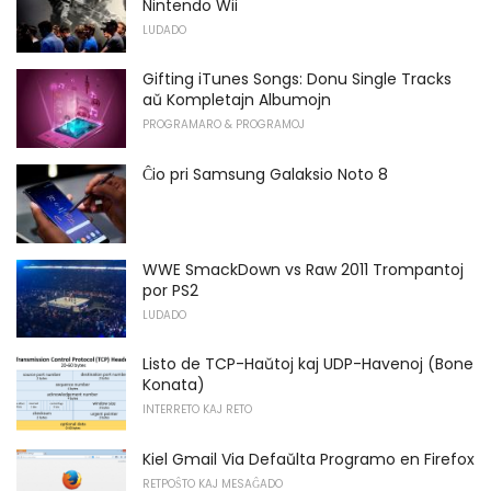
Nintendo Wii
LUDADO
Gifting iTunes Songs: Donu Single Tracks
aŭ Kompletajn Albumojn
PROGRAMARO & PROGRAMOJ
Ĉio pri Samsung Galaksio Noto 8
WWE SmackDown vs Raw 2011 Trompantoj
por PS2
LUDADO
Listo de TCP-Haŭtoj kaj UDP-Havenoj (Bone
Konata)
INTERRETO KAJ RETO
Kiel Gmail Via Defaŭlta Programo en Firefox
RETPOŜTO KAJ MESAĜADO