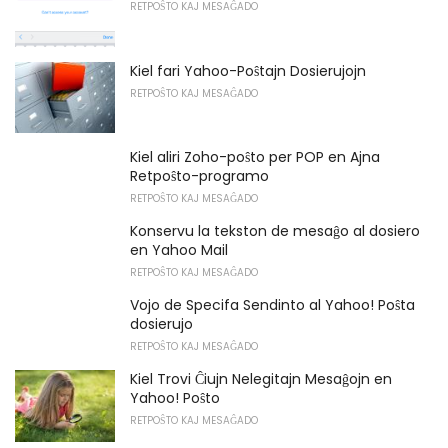
RETPOŜTO KAJ MESAĜADO
Kiel fari Yahoo-Poŝtajn Dosierujojn
RETPOŜTO KAJ MESAĜADO
Kiel aliri Zoho-poŝto per POP en Ajna
Retpoŝto-programo
RETPOŜTO KAJ MESAĜADO
Konservu la tekston de mesaĝo al dosiero
en Yahoo Mail
RETPOŜTO KAJ MESAĜADO
Vojo de Specifa Sendinto al Yahoo! Poŝta
dosierujo
RETPOŜTO KAJ MESAĜADO
Kiel Trovi Ĉiujn Nelegitajn Mesaĝojn en
Yahoo! Poŝto
RETPOŜTO KAJ MESAĜADO