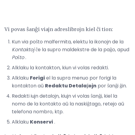
Vi povas ŝanĝi viajn adreslibrojn kiel ĉi tion:
Kun via poŝto malfermita, elektu la ikonojn de la
Kontaktoj
ĉe la supro maldekstre de la paĝo, apud
Poŝto
.
Alklaku la kontakton, kiun vi volas redakti.
Alklaku
Forigi
el la supra menuo por forigi la
kontakton aŭ
Redaktu Detalaĵojn
por ŝanĝi ĝin.
Redakti iujn detalojn, kiujn vi volas ŝanĝi, kiel la
nomo de la kontakto aŭ la naskiĝtago, retejo aŭ
telefona nombro, ktp.
Alklaku
Konservi
.