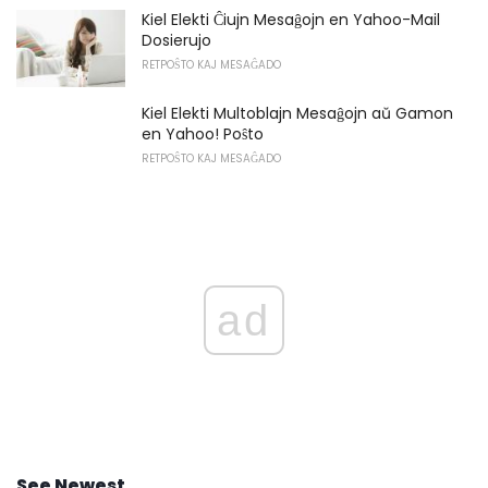
Kiel Elekti Ĉiujn Mesaĝojn en Yahoo-Mail
Dosierujo
RETPOŜTO KAJ MESAĜADO
Kiel Elekti Multoblajn Mesaĝojn aŭ Gamon
en Yahoo! Poŝto
RETPOŜTO KAJ MESAĜADO
ad
See Newest