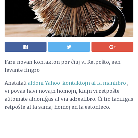
Faru novan kontakton por ĉiuj vi Retpoŝto, sen
levante fingro
Anstataŭ
aldoni Yahoo-kontaktojn al la manlibro
,
vi povas havi novajn homojn, kiujn vi retpoŝte
aŭtomate aldoniĝas al via adreslibro. Ĉi tio faciligas
retpoŝte al la samaj homoj en la estonteco.