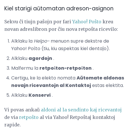
Kiel starigi aŭtomatan adreson-asignon
Sekvu ĉi tiujn paŝojn por fari
Yahoo!
Poŝto
kreu
novan adreslibron por ĉiu nova retpoŝta ricevilo:
Alklaku la
Helpo-
menuon supre dekstre de
Yahoo! Poŝto (tiu, kiu aspektas kiel dentaĵo).
Alklaku
agordojn
.
Malfermu la
retpoŝton-retpoŝton
.
Certigu, ke la elekto nomata
Aŭtomate aldonas
novajn ricevantojn al Kontaktoj
estas elektita.
Alklaku
Konservi
.
Vi povas ankaŭ
aldoni al la sendinto kaj ricevantoj
de via
retpoŝto
al via Yahoo! Retpoŝtaj kontaktoj
rapide.