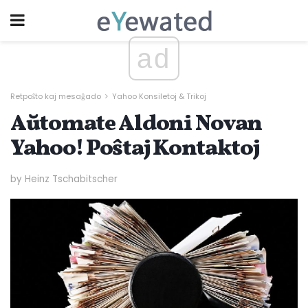
ad
Retpoŝto kaj mesaĝado
Yahoo Konsiletoj & Trikoj
Aŭtomate Aldoni Novan
Yahoo! Poŝtaj Kontaktoj
by Heinz Tschabitscher