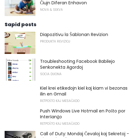
Ĉiujn Diferan Enhavon
NOVA & SEKVA
Sapid posts
Diapozitivu la Ŝablonan Revizion
PRODUKTA REVIZIOJ
Troubleshooting Facebook Babilejo
Senkonekta Agordoj
SOCIA DUONA
Kiel krei etikedojn kiel kaj kiam vi bezonas
ilin en Gmail
RETPOŜTO KAJ MESAĜADO
Push Windows Live Hotmail en Poŝto por
Interŝanĝo
RETPOŜTO KAJ MESAĜADO
Call of Duty: Mondaj Ĉevaloj kaj Sekretoj -