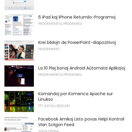
6 iPad kaj iPhone Retumilo-Programoj
PROGRAMARO & PROGRAMOJ
Krei bildojn de PowerPoint-diapozitivoj
PROGRAMARO
La 10 Plej bonaj Android Aŭtomata Aplikaĵoj
PROGRAMARO & PROGRAMOJ
Komandoj por Komenca Apache sur
Linukso
TTT-EJO KAJ DEZAJNO
Facebook Amikoj Listo povas Helpi Kontroli
Vian Sciigon Feed
SOCIA DUONA