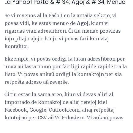
La Yahoo! Poŝto & # 34; Agoj & # 34; Menuo
Se vi revenos al la Paŝo 1 en la antaŭa sekcio, vi
povas vidi, ke estas menuo de
Agoj,
kiam vi
rigardas vian adreslibron. Ĉi tiu menuo provizas
iujn pliajn aĵojn, kiujn vi povas fari kun viaj
kontaktoj.
Ekzemple, vi povas ordigi la tutan adreslibron per
unua aŭ lasta nomo por faciligi rapide rapide tra la
listo. Vi povas ankaŭ ordigi la kontaktojn per sia
retpoŝta adreso aŭ reverŝe.
Ĉi tiu estas la sama areo, kiun vi devas aliri al
importado de kontaktoj de aliaj retejoj kiel
Facebook, Google, Outlook.com, aliaj retpoŝtaj
kontoj aŭ per CSV aŭ VCF-dosiero. Vi ankaŭ povas