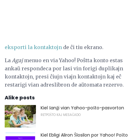
eksporti la kontaktojn
de ĉi tiu ekrano.
La
Agaj
menuo en via Yahoo! Poŝtta konto estas
ankaŭ respondeca por lasi vin forigi duplikajn
kontaktojn, presi ĉiujn viajn kontaktojn kaj eĉ
restarigi vian adreslibron de aŭtomata rezervo.
Alike posts
Kiel ŝanĝi vian Yahoo-poŝto-pasvorton
RETPOŜTO KAJ MESAĜADO
Kiel Ebligi Aliron Ŝlosilon por Yahoo! Poŝto