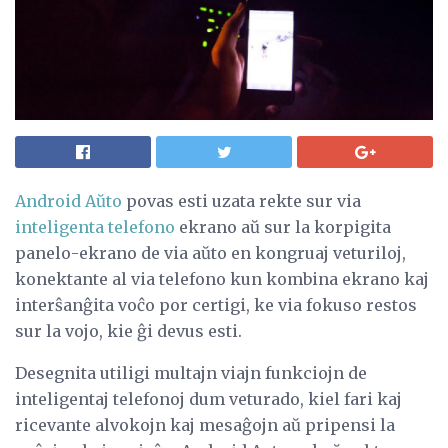
Android Aŭto
povas esti uzata rekte sur via
inteligenta telefono
ekrano aŭ sur la korpigita
panelo-ekrano de via aŭto en kongruaj veturiloj,
konektante al via telefono kun kombina ekrano kaj
interŝanĝita voĉo por certigi, ke via fokuso restos
sur la vojo, kie ĝi devus esti.
Desegnita utiligi multajn viajn funkciojn de
inteligentaj telefonoj dum veturado, kiel fari kaj
ricevante alvokojn kaj mesaĝojn aŭ pripensi la