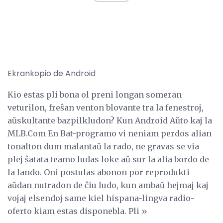
Ekrankopio de Android
Kio estas pli bona ol preni longan someran
veturilon, freŝan venton blovante tra la fenestroj,
aŭskultante bazpilkludon? Kun Android Aŭto kaj la
MLB.Com En Bat-programo vi neniam perdos alian
tonalton dum malantaŭ la rado, ne gravas se via
plej ŝatata teamo ludas loke aŭ sur la alia bordo de
la lando. Oni postulas abonon por reprodukti
aŭdan nutradon de ĉiu ludo, kun ambaŭ hejmaj kaj
vojaj elsendoj same kiel hispana-lingva radio-
oferto kiam estas disponebla. Pli »