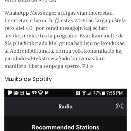
Ekrankopio de Android
WhatsApp Messenger utiligas vian interretan
interretan rilaton, ĉu ĝi estas
Wi-Fi
aŭ larĝa poŝtela
reto kiel
4G
, por sendi mesaĝojn kaj eĉ fari
alvokojn rekte tra la programo. Kvankam multe de
ĝia plia funkciado kiel grupa babilejo ne kondukas
al Android Aŭtomata, norma voĉa komunikado kaj
parolado-al-tekstmesaĝado konvenas kun
manlibro-libera senpaga sperto. Pli »
Muziko de Spotify