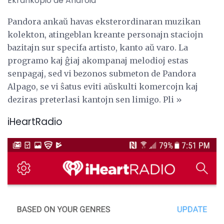
Ekrankopio de Android
Pandora ankaŭ havas eksterordinaran muzikan
kolekton, atingeblan kreante personajn staciojn
bazitajn sur specifa artisto, kanto aŭ varo. La
programo kaj ĝiaj akompanaj melodioj estas
senpagaj, sed vi bezonos submeton de Pandora
Alpago, se vi ŝatus eviti aŭskulti komercojn kaj
deziras preterlasi kantojn sen limigo. Pli »
iHeartRadio