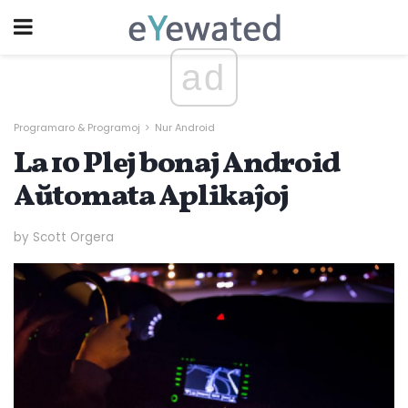
ad
Programaro & Programoj
Nur Android
La 10 Plej bonaj Android
Aŭtomata Aplikaĵoj
by Scott Orgera