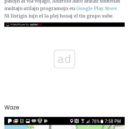
paŝojn al via vojaĝo, Android Auto ankaŭ subtenas
multajn utilajn programojn en
Google Play Store
.
Ni listigis iujn el la plej bonaj el tiu grupo sube.
ad
Waze