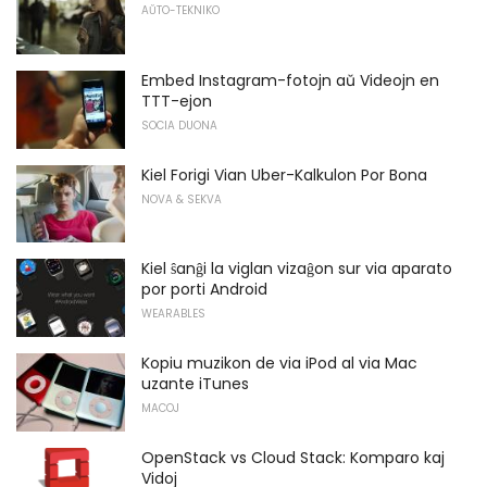
AŬTO-TEKNIKO
Embed Instagram-fotojn aŭ Videojn en
TTT-ejon
SOCIA DUONA
Kiel Forigi Vian Uber-Kalkulon Por Bona
NOVA & SEKVA
Kiel ŝanĝi la viglan vizaĝon sur via aparato
por porti Android
WEARABLES
Kopiu muzikon de via iPod al via Mac
uzante iTunes
MACOJ
OpenStack vs Cloud Stack: Komparo kaj
Vidoj