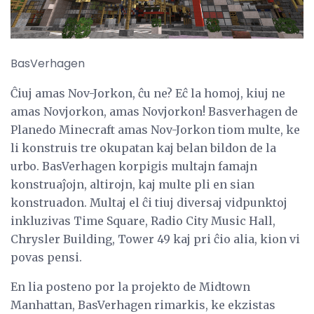
BasVerhagen
Ĉiuj amas Nov-Jorkon, ĉu ne? Eĉ la homoj, kiuj ne
amas Novjorkon, amas Novjorkon! Basverhagen de
Planedo Minecraft amas Nov-Jorkon tiom multe, ke
li konstruis tre okupatan kaj belan bildon de la
urbo. BasVerhagen korpigis multajn famajn
konstruaĵojn, altirojn, kaj multe pli en sian
konstruadon. Multaj el ĉi tiuj diversaj vidpunktoj
inkluzivas Time Square, Radio City Music Hall,
Chrysler Building, Tower 49 kaj pri ĉio alia, kion vi
povas pensi.
En lia posteno por la projekto de Midtown
Manhattan, BasVerhagen rimarkis, ke ekzistas