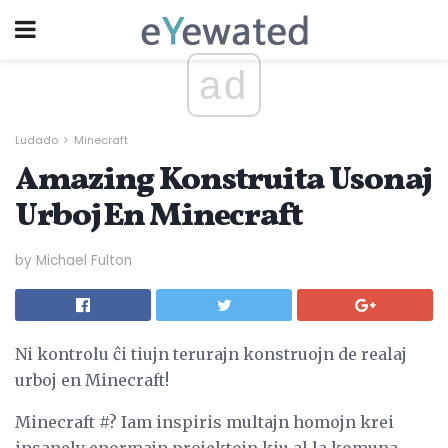
ad
Ludado
Minecraft
Amazing Konstruita Usonaj
Urboj En Minecraft
by Michael Fulton
Ni kontrolu ĉi tiujn terurajn konstruojn de realaj
urboj en Minecraft!
Minecraft #? Iam inspiris multajn homojn krei
insanely enormajn projektojn kiu al la komuna