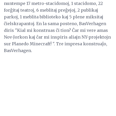
nuntempe 17 metro-stacidomoj, 1 stacidomo, 22
forĝitaj teatroj, 6 meblitaj preĝejoj, 2 publikaj
parkoj, 1 meblita biblioteko kaj 5 plene miksitaj
ĉielskrapantoj. En la sama posteno, BasVerhagen
diris "Kial mi konstruas ĉi tion? Ĉar mi vere amas
Nov-Jorkon kaj ĉar mi inspiris aliajn NY-projektojn
sur Planedo Minecraft! ". Tre impresa konstruaĵo,
BasVerhagen.