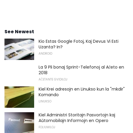
See Newest
Kio Estas Google Fotoj, Kaj Devus Vi Esti
Uzanta? In?
ANDROID
La 9 Pli bonaj Sprint-Telefonoj al Aĉeto en
2018
AĈETANTE GVIDILOJ
Kiel Krei adresojn en Linukso kun la "mkdir"
Komando
LINUKSO
Kiel Administri Storitajn Pasvortojn kaj
Aŭtomobilajn Informojn en Opero
FOLIUMILOJ