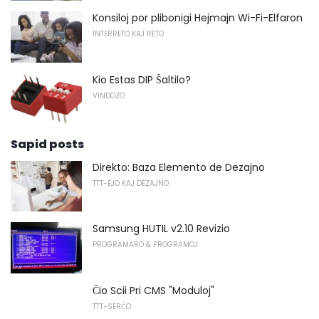
Konsiloj por plibonigi Hejmajn Wi-Fi-Elfaron
INTERRETO KAJ RETO
Kio Estas DIP Ŝaltilo?
VINDOZO
Sapid posts
Direkto: Baza Elemento de Dezajno
TTT-EJO KAJ DEZAJNO
Samsung HUTIL v2.10 Revizio
PROGRAMARO & PROGRAMOJ
Ĉio Scii Pri CMS "Moduloj"
TTT-SERĈO