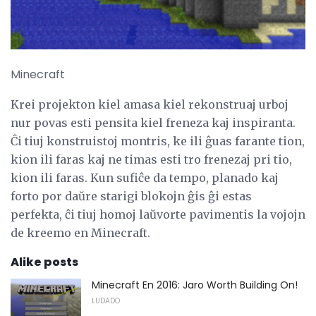
Minecraft
Krei projekton kiel amasa kiel rekonstruaj urboj
nur povas esti pensita kiel freneza kaj inspiranta.
Ĉi tiuj konstruistoj montris, ke ili ĝuas farante tion,
kion ili faras kaj ne timas esti tro frenezaj pri tio,
kion ili faras. Kun sufiĉe da tempo, planado kaj
forto por daŭre starigi blokojn ĝis ĝi estas
perfekta, ĉi tiuj homoj laŭvorte pavimentis la vojojn
de kreemo en Minecraft.
Alike posts
Minecraft En 2016: Jaro Worth Building On!
LUDADO