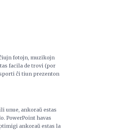
ĉiujn fotojn, muzikojn
as facila de trovi (por
sporti ĉi tiun prezenton
ili unue, ankoraŭ estas
do. PowerPoint havas
ptimigi ankoraŭ estas la