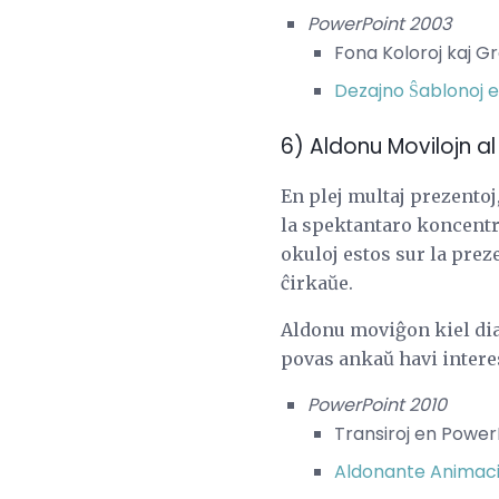
PowerPoint 2003
Fona Koloroj kaj G
Dezajno Ŝablonoj 
6) Aldonu Movilojn al
En plej multaj prezentoj
la spektantaro koncentri
okuloj estos sur la prez
ĉirkaŭe.
Aldonu moviĝon kiel dia
povas ankaŭ havi intere
PowerPoint 2010
Transiroj en Power
Aldonante Animaci