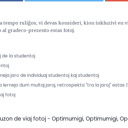
a tempo ruliĝos, vi devas konsideri, kion inkluzivi en v
 al gradeco-prezento estas fotoj.
j de la studentoj
entoj
erneja jaro de individuaj studentoj kaj studentoj
la lernejo dum multaj jaroj, retrospekta "tra la jaroj" esta
aj fotoj
n uzon de viaj fotoj - Optimumigi, Optimumigi, O