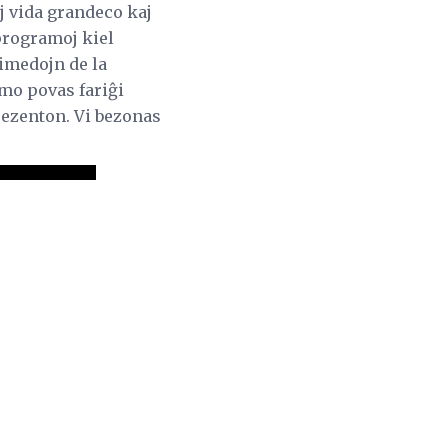
j vida grandeco kaj
 programoj kiel
rimedojn de la
amo povas fariĝi
prezenton. Vi bezonas