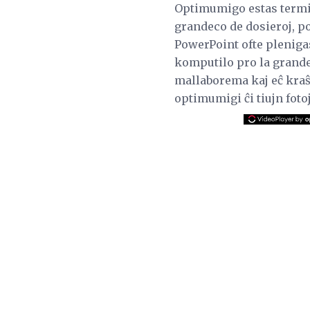
Optimumigo estas termin
grandeco de dosieroj, po
PowerPoint ofte plenigas 
komputilo pro la grandec
mallaborema kaj eĉ kraŝe
optimumigi ĉi tiujn fot