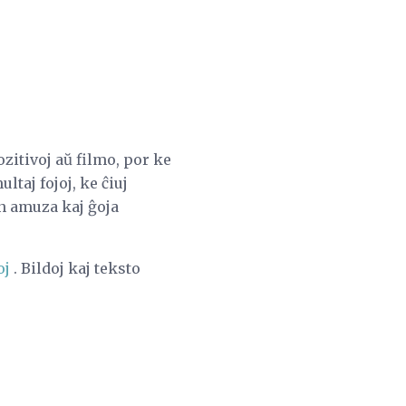
n
zitivoj aŭ filmo, por ke
taj fojoj, ke ĉiuj
in amuza kaj ĝoja
oj
. Bildoj kaj teksto