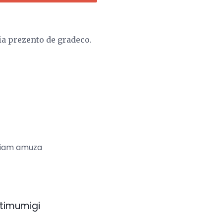
ia prezento de gradeco.
s ĉiam amuza
ptimumigi