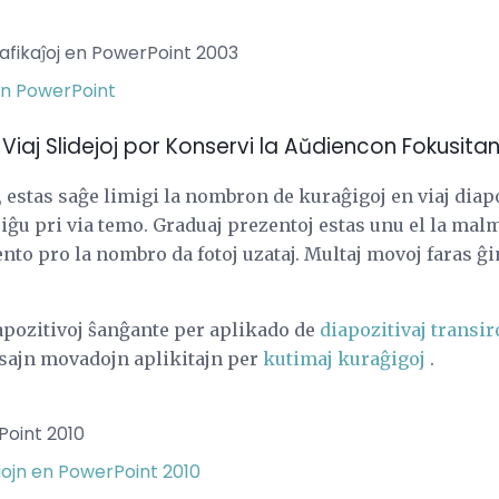
rafikaĵoj en PowerPoint 2003
en PowerPoint
 Viaj Slidejoj por Konservi la Aŭdiencon Fokusita
, estas saĝe limigi la nombron de kuraĝigoj en viaj diapo
ĝu pri via temo. Graduaj prezentoj estas unu el la malmul
ento pro la nombro da fotoj uzataj. Multaj movoj faras ĝ
pozitivoj ŝanĝante per aplikado de
diapozitivaj transir
sajn movadojn aplikitajn per
kutimaj kuraĝigoj
.
Point 2010
ojn en PowerPoint 2010