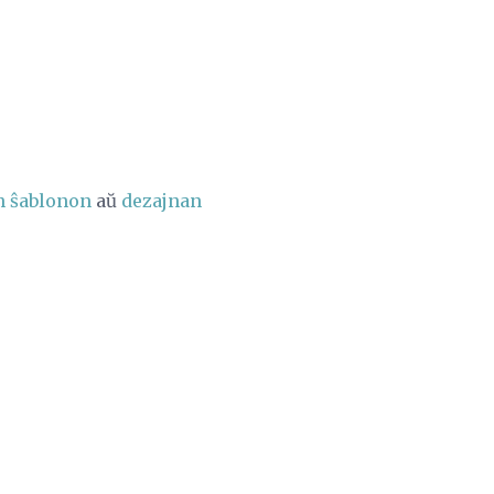
n ŝablonon
aŭ
dezajnan