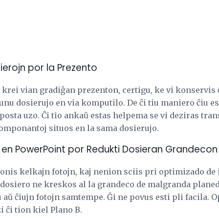
ierojn por la Prezento
krei vian gradiĝan prezenton, certigu, ke vi konservis 
unu dosierujo en via komputilo. De ĉi tiu maniero ĉiu est
 posta uzo. Ĉi tio ankaŭ estas helpema se vi deziras tran
komponantoj situos en la sama dosierujo.
 en PowerPoint por Redukti Dosieran Grandecon
onis kelkajn fotojn, kaj nenion sciis pri optimizado de 
-dosiero ne kreskos al la grandeco de malgranda plane
ŭ ĉiujn fotojn samtempe. Ĝi ne povus esti pli facila. O
 ĉi tion kiel Plano B.