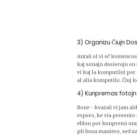
3) Organizu Ĉiujn Dos
Antaŭ ol vi eĉ komencos 
kaj sonajn dosierojn en 
vi kaj la komputilo) por
al alia komputilo. Ĉiuj 
4) Kunpremas fotojn
Bone - kvazaŭ vi jam ald
espero, ke via prezento
eblon por kunpremi unu a
pli bona maniero, sed uzi