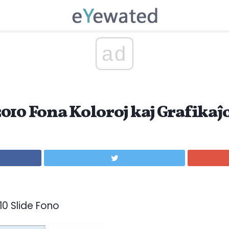
ad
010 Fona Koloroj kaj Grafikaĵo
10 Slide Fono