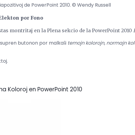
iapozitivoj de PowerPoint 2010. © Wendy Russell
 Elekton por Fono
estas montritaj en la Plena sekcio de la PowerPoint 2010
supren butonon por malkaŝi
temojn kolorojn, normajn kol
toj.
a Koloroj en PowerPoint 2010