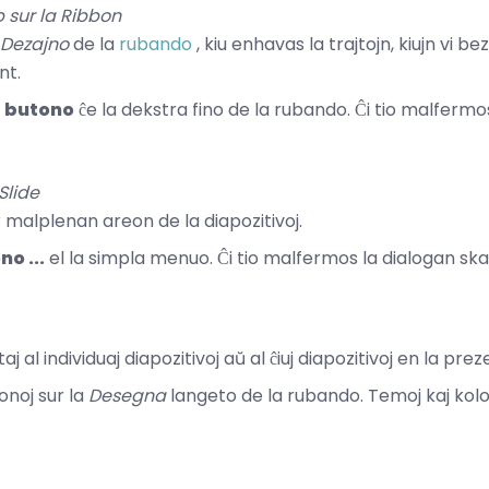
 sur la Ribbon
Dezajno
de la
rubando
, kiu enhavas la trajtojn, kiujn vi b
nt.
 butono
ĉe la dekstra fino de la rubando. Ĉi tio malfermo
Slide
 malplenan areon de la diapozitivoj.
o ...
el la simpla menuo. Ĉi tio malfermos la dialogan sk
aj al individuaj diapozitivoj aŭ al ĉiuj diapozitivoj en la prez
fonoj sur la
Desegna
langeto de la rubando. Temoj kaj kolo