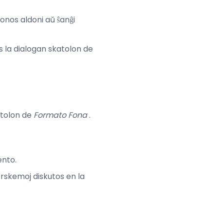
ezonos aldoni aŭ ŝanĝi
s la dialogan skatolon de
atolon de
Formato Fona
.
ento.
rskemoj diskutos en la