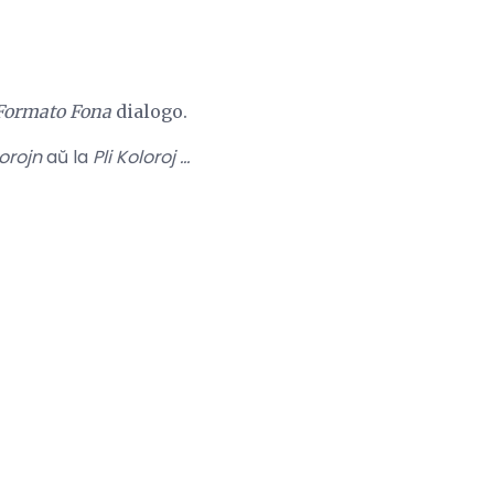
Formato Fona
dialogo.
orojn
aŭ la
Pli Koloroj ...