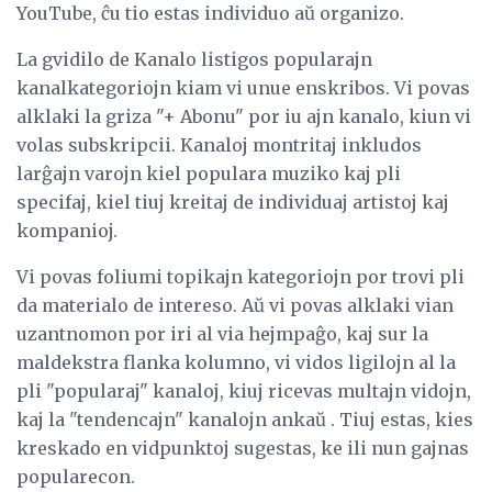
YouTube, ĉu tio estas individuo aŭ organizo.
La gvidilo de Kanalo listigos popularajn
kanalkategoriojn kiam vi unue enskribos. Vi povas
alklaki la griza "+ Abonu" por iu ajn kanalo, kiun vi
volas subskripcii. Kanaloj montritaj inkludos
larĝajn varojn kiel populara muziko kaj pli
specifaj, kiel tiuj kreitaj de individuaj artistoj kaj
kompanioj.
Vi povas foliumi topikajn kategoriojn por trovi pli
da materialo de intereso. Aŭ vi povas alklaki vian
uzantnomon por iri al via hejmpaĝo, kaj sur la
maldekstra flanka kolumno, vi vidos ligilojn al la
pli "popularaj" kanaloj, kiuj ricevas multajn vidojn,
kaj la "tendencajn" kanalojn ankaŭ . Tiuj estas, kies
kreskado en vidpunktoj sugestas, ke ili nun gajnas
popularecon.