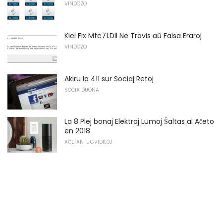
VINDOZO
Kiel Fix Mfc71.Dll Ne Trovis aŭ Falsa Eraroj
VINDOZO
Akiru la 411 sur Sociaj Retoj
SOCIA DUONA
La 8 Plej bonaj Elektraj Lumoj Ŝaltas al Aĉeto
en 2018
AĈETANTE GVIDILOJ