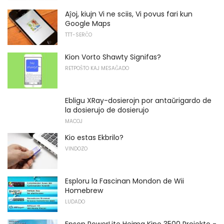
Aĵoj, kiujn Vi ne sciis, Vi povus fari kun
Google Maps
TTT-SERĈO
Kion Vorto Shawty Signifas?
RETPOŜTO KAJ MESAĜADO
Ebligu XRay-dosierojn por antaŭrigardo de
la dosierujo de dosierujo
MACOJ
Kio estas Ekbrilo?
VINDOZO
Esploru la Fascinan Mondon de Wii
Homebrew
LUDADO