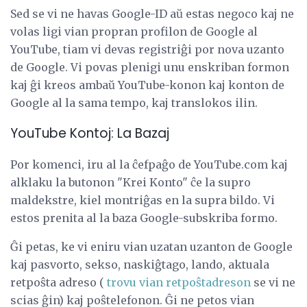
Sed se vi ne havas Google-ID aŭ estas negoco kaj ne
volas ligi vian propran profilon de Google al
YouTube, tiam vi devas registriĝi por nova uzanto
de Google. Vi povas plenigi unu enskriban formon
kaj ĝi kreos ambaŭ YouTube-konon kaj konton de
Google al la sama tempo, kaj translokos ilin.
YouTube Kontoj: La Bazaj
Por komenci, iru al la ĉefpaĝo de YouTube.com kaj
alklaku la butonon "Krei Konto" ĉe la supro
maldekstre, kiel montriĝas en la supra bildo. Vi
estos prenita al la baza Google-subskriba formo.
Ĝi petas, ke vi eniru vian uzatan uzanton de Google
kaj pasvorto, sekso, naskiĝtago, lando, aktuala
retpoŝta adreso (
trovu vian retpoŝtadreson
se vi ne
scias ĝin) kaj poŝtelefonon. Ĝi ne petos vian