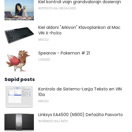
Kiel kontroli viajn grandvalorajn dosierojn
RETPOŜTO KAJ MESAĜADO
Kiel aldoni "Arkivon" Klavoplankon al Mac
VIN X-Poŝto
MACOJ
Spearow - Pokemon # 21
LUDADO
Sapid posts
Kontrolo de Sistemo-Larĝa Teksto en VIN
10a
MACOJ
Linksys EA4500 (N900) Defaŭlta Pasvorto
INTERRETO KAJ RETO