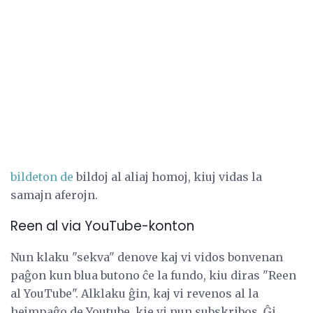
bildeton de
bildoj al aliaj homoj, kiuj vidas la
samajn aferojn.
Reen al via YouTube-konton
Nun klaku "sekva" denove kaj vi vidos bonvenan
paĝon kun blua butono ĉe la fundo, kiu diras "Reen
al YouTube". Alklaku ĝin, kaj vi revenos al la
hejmpaĝo de Youtube, kie vi nun subskribos. Ĝi