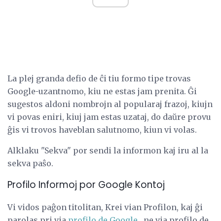
La plej granda defio de ĉi tiu formo tipe trovas
Google-uzantnomo, kiu ne estas jam prenita. Ĝi
sugestos aldoni nombrojn al popularaj frazoj, kiujn
vi povas eniri, kiuj jam estas uzataj, do daŭre provu
ĝis vi trovos haveblan salutnomo, kiun vi volas.
Alklaku "Sekva" por sendi la informon kaj iru al la
sekva paŝo.
Profilo Informoj por Google Kontoj
Vi vidos paĝon titolitan, Krei vian Profilon, kaj ĝi
parolas pri via
profilo de Google
, ne via profilo de