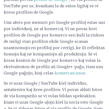
YouTube per se, kvankam la du estos ligitaj se vi
kreos profilon de Google.
Unu afero por memori pri Google-profiloj estas nur
por individuoj, ne al komercoj. Vi ne povas krei
profilon de Google por komerco sen kuŝi la riskon
de nuligi vian profilon ekde Google scanas
uzantnomojn en profiloj por certigi, ke ili reflektas
homojn kaj ne kompaniojn aŭ produktojn. Se vi
kreas konton de Google por komerco kaj volas la
ekvivalenton de profilo aŭ Google+-paĝo, tiam uzu
Google-paĝojn, kiuj celas
komercan uzon
.
Se vi uzas Google / YouTube kiel individuo,
antaŭeniru kaj kreu profilon. Vi povas alŝuti foton
de via komputilo se vi volas bildan spektaklon
kiam vi uzas Google-aĵojn kiel la socia reto Google
+. Se vi aldonas foton al via profilo de Google, tiam