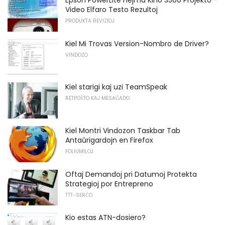
Epson PowerLite Hejma Kino 3500 Projekto -
Video Elfaro Testo Rezultoj
PRODUKTA REVIZIOJ
Kiel Mi Trovas Version-Nombro de Driver?
VINDOZO
Kiel starigi kaj uzi TeamSpeak
RETPOŜTO KAJ MESAĜADO
Kiel Montri Vindozon Taskbar Tab
Antaŭrigardojn en Firefox
FOLIUMILOJ
Oftaj Demandoj pri Datumoj Protekta
Strategioj por Entrepreno
TTT-SERĈO
Kio estas ATN-dosiero?