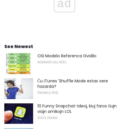
ad
See Newest
OSI Modelo Referenca Gvidilo
INTERRETO KAJ RETO
Ĉu iTunes 'Shuffle Mode estas vere
hazarda?
IPHONE & IPOD
10 Funny Snapchat-Ideoj, kiuj faros ĉiujn
viajn amikojn LOL
SOCIA DUONA