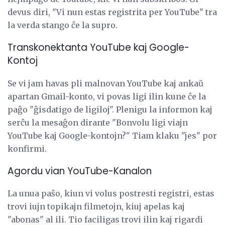
devus diri, "Vi nun estas registrita per YouTube" tra
la verda stango ĉe la supro.
Transkonektanta YouTube kaj Google-
Kontoj
Se vi jam havas pli malnovan YouTube kaj ankaŭ
apartan Gmail-konto, vi povas ligi ilin kune ĉe la
paĝo "ĝisdatigo de ligiloj". Plenigu la informon kaj
serĉu la mesaĝon dirante "Bonvolu ligi viajn
YouTube kaj Google-kontojn?" Tiam klaku "jes" por
konfirmi.
Agordu vian YouTube-Kanalon
La unua paŝo, kiun vi volus postresti registri, estas
trovi iujn topikajn filmetojn, kiuj apelas kaj
"abonas" al ili. Tio faciligas trovi ilin kaj rigardi