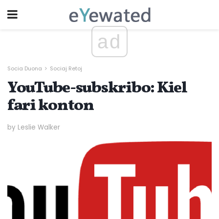
ad
Socia Duona
Sociaj Retoj
YouTube-subskribo: Kiel
fari konton
by Leslie Walker