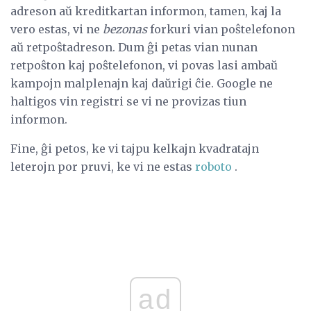
adreson aŭ kreditkartan informon, tamen, kaj la
vero estas, vi ne
bezonas
forkuri vian poŝtelefonon
aŭ retpoŝtadreson. Dum ĝi petas vian nunan
retpoŝton kaj poŝtelefonon, vi povas lasi ambaŭ
kampojn malplenajn kaj daŭrigi ĉie. Google ne
haltigos vin registri se vi ne provizas tiun
informon.
Fine, ĝi petos, ke vi tajpu kelkajn kvadratajn
leterojn por pruvi, ke vi ne estas
roboto
.
ad