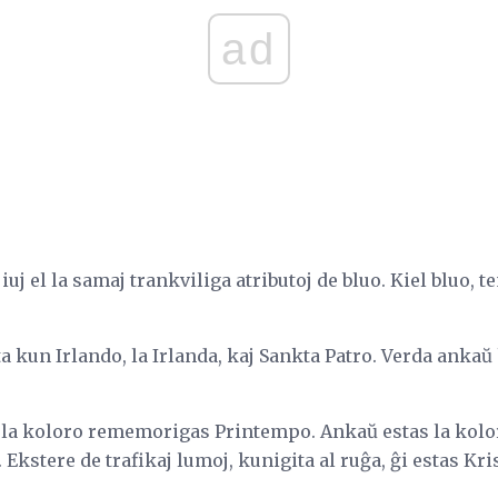
ad
iuj el la samaj trankviliga atributoj de bluo. Kiel bluo,
ta kun Irlando, la Irlanda, kaj Sankta Patro. Verda ank
, la koloro rememorigas Printempo. Ankaŭ estas la koloro
 Ekstere de trafikaj lumoj, kunigita al ruĝa, ĝi estas Kr