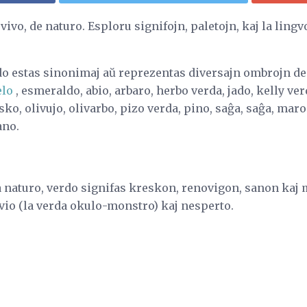
 vivo, de naturo. Esploru signifojn, paletojn, kaj la lin
do estas sinonimaj aŭ reprezentas diversajn ombrojn de
elo
, esmeraldo, abio, arbaro, herbo verda, jado, kelly ver
ko, olivujo, olivarbo, pizo verda, pino, saĝa, saĝa, mar
ano.
 naturo, verdo signifas kreskon, renovigon, sanon kaj m
vio (la verda okulo-monstro) kaj nesperto.