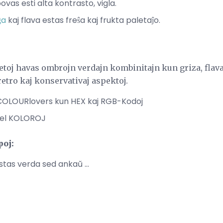
vas esti alta kontrasto, vigla.
ĝa
kaj flava estas freŝa kaj frukta paletaĵo.
aletoj havas ombrojn verdajn kombinitajn kun griza, flava
 retro kaj konservativaj aspektoj.
COLOURlovers kun HEX kaj RGB-Kodoj
j el KOLOROJ
poj:
tas verda sed ankaŭ ...