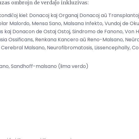
 uzas ombrojn de verdaĵo inkluzivas:
 kondiĉoj kiel: Donacoj kaj Organaj Donacoj aŭ Transplanto
ipolar Malordo, Mensa Sano, Malsana Infekto, Vundoj de Oku
s kaj Donacon de Ostaj Ostoj, Sindromo de Fanono, Von H
sia Ossificans, Renkana Kancero aŭ Reno-Malsano, Neŭraj 
 Cerebral Malsano, Neurofibromatosis, Lissencephally, Co
no, Sandhoff-malsano (lima verdo)