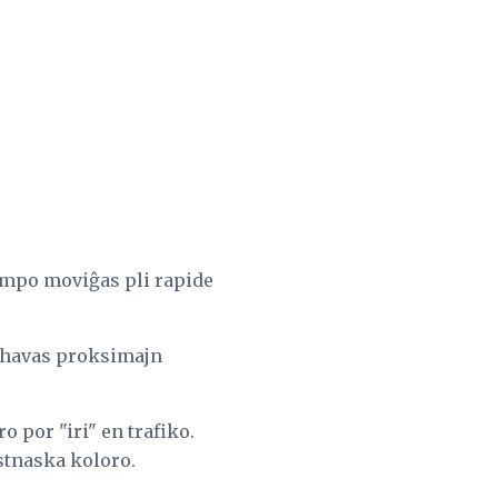
 tempo moviĝas pli rapide
aŭ havas proksimajn
 por "iri" en trafiko.
istnaska koloro.