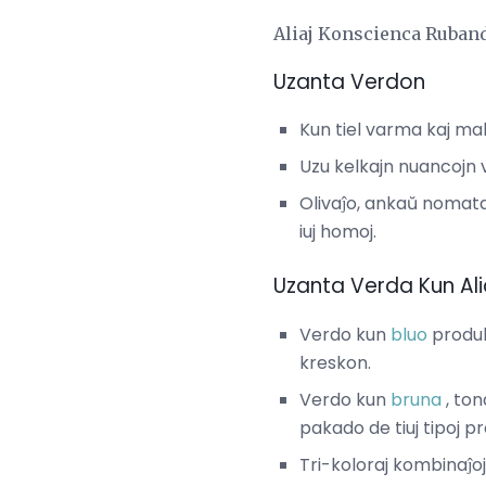
Aliaj Konscienca Ruban
Uzanta Verdon
Kun tiel varma kaj mal
Uzu kelkajn nuancojn 
Olivaĵo, ankaŭ nomata 
iuj homoj.
Uzanta Verda Kun Alia
Verdo kun
bluo
produk
kreskon.
Verdo kun
bruna
, to
pakado de tiuj tipoj pr
Tri-koloraj kombinaĵo