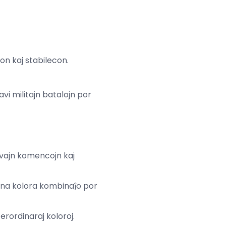
on kaj stabilecon.
vi militajn batalojn por
ovajn komencojn kaj
bona kolora kombinaĵo por
erordinaraj koloroj.