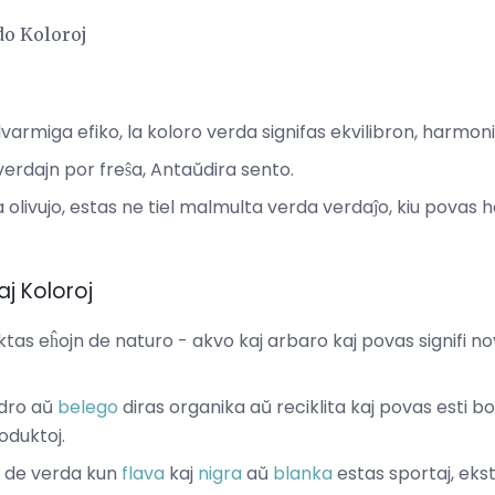
do Koloroj
varmiga efiko, la koloro verda signifas ekvilibron, harmoni
verdajn por freŝa, Antaŭdira sento.
olivujo, estas ne tiel malmulta verda verdaĵo, kiu povas ha
j Koloroj
tas eĥojn de naturo - akvo kaj arbaro kaj povas signifi n
ndro aŭ
belego
diras organika aŭ reciklita kaj povas esti 
oduktoj.
j de verda kun
flava
kaj
nigra
aŭ
blanka
estas sportaj, ekst