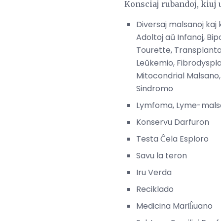
Konsciaj rubandoj, kiuj
Diversaj malsanoj kaj
Adoltoj aŭ Infanoj, B
Tourette, Transplanta
Leŭkemio, Fibrodyspla
Mitocondrial Malsano,
Sindromo
Lymfoma, Lyme-malsa
Konservu Darfuron
Testa Ĉela Esploro
Savu la teron
Iru Verda
Reciklado
Medicina Mariĥuano