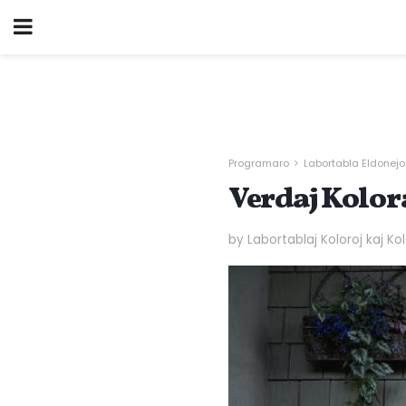
Programaro
Labortabla Eldonejo
Verdaj Kolora
by Labortablaj Koloroj kaj K