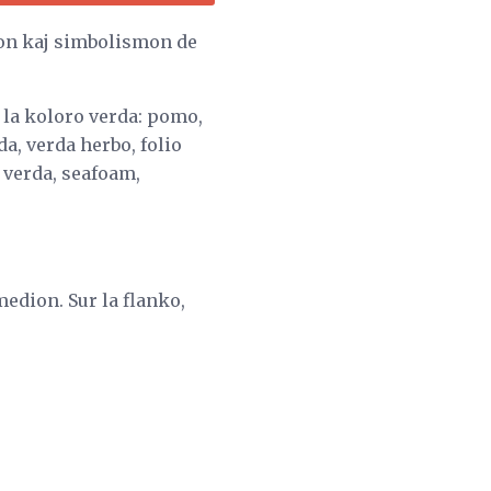
gvon kaj simbolismon de
 la koloro verda: pomo,
da, verda herbo, folio
o verda, seafoam,
edion. Sur la flanko,