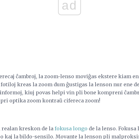
ad
ferecaj ĉambroj, la zoom-lenso moviĝas ekstere kiam en 
 fotiloj kreas la zoom dum ĝustigas la lenson nur ene d
 informoj, kiuj povas helpi vin pli bone kompreni ĉambr
n pri optika zoom kontraŭ cifereca zoom!
 realan kreskon de la
fokusa longo
de la lenso. Fokusa 
nso kaj la bildo-sensilo. Movante la lenson pli malprok