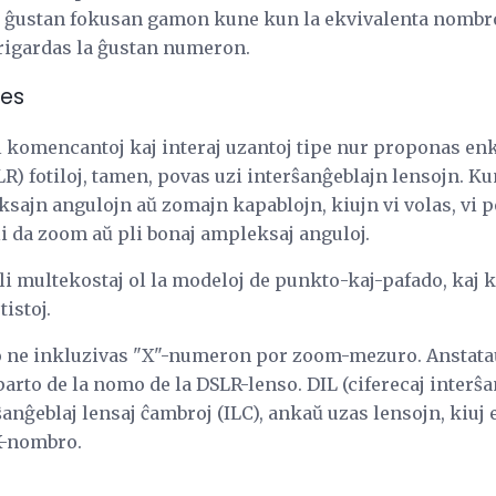
la ĝustan fokusan gamon kune kun la ekvivalenta nombr
 rigardas la ĝustan numeron.
les
j al komencantoj kaj interaj uzantoj tipe nur proponas en
LR) fotiloj, tamen, povas uzi interŝanĝeblajn lensojn. K
ksajn angulojn aŭ zomajn kapablojn, kiujn vi volas, vi 
li da zoom aŭ pli bonaj ampleksaj anguloj.
i multekostaj ol la modeloj de punkto-kaj-pafado, kaj ku
istoj.
o ne inkluzivas "X"-numeron por zoom-mezuro. Anstataŭ
l parto de la nomo de la DSLR-lenso. DIL (ciferecaj interŝa
anĝeblaj lensaj ĉambroj (ILC), ankaŭ uzas lensojn, kiuj es
X-nombro.