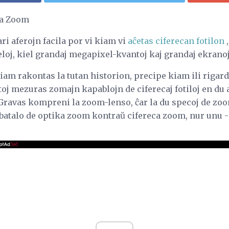
ca Zoom
ari aferojn facila por vi kiam vi
aĉetas ciferecan fotilon
,
eloj, kiel grandaj megapixel-kvantoj kaj grandaj ekrano
iam rakontas la tutan historion, precipe kiam ili riga
ntoj mezuras zomajn kapablojn de ciferecaj fotiloj en du
Gravas kompreni la zoom-lenso, ĉar la du specoj de zoo
 batalo de optika zoom kontraŭ cifereca zoom, nur unu -