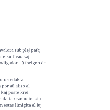
valora sub plej pafaj
ste kultivas kaj
andigadon aŭ forigon de
foto-redakta
por aŭ aliro al
kaj poste krei
malalta rezolucio, kiu
 estas limigita al iuj