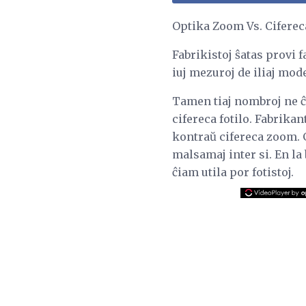
Optika Zoom Vs. Cifere
Fabrikistoj ŝatas provi f
iuj mezuroj de iliaj mod
Tamen tiaj nombroj ne ĉ
cifereca fotilo. Fabrika
kontraŭ cifereca zoom. 
malsamaj inter si. En la
ĉiam utila por fotistoj.