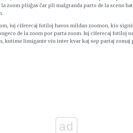
la zoom pliiĝas ĉar pli malgranda parto de la sceno bat
n.
m, iuj ciferecaj fotiloj havos mildan zoomon, kio signif
ongeco de la zoom por parta zoom. Iuj ciferecaj fotiloj u
m, kutime limigante vin inter kvar kaj sep partaj zomaj 
ad