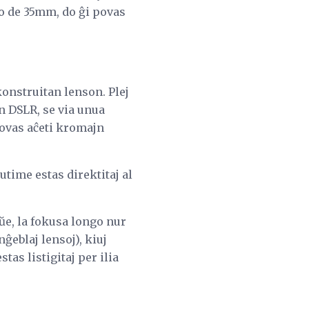
o de 35mm, do ĝi povas
konstruitan lenson. Plej
un DSLR, se via unua
povas aĉeti kromajn
time estas direktitaj al
e, la fokusa longo nur
nĝeblaj lensoj), kiuj
tas listigitaj per ilia