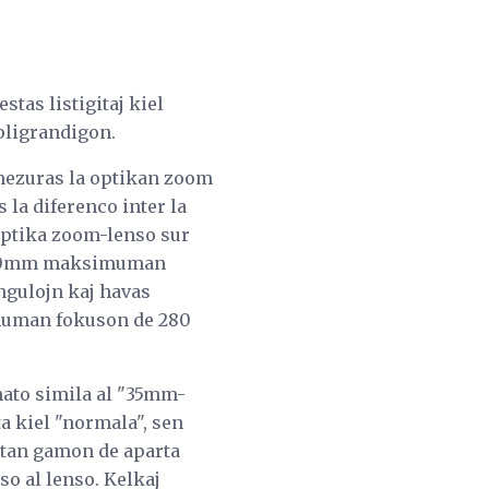
stas listigitaj kiel
 pligrandigon.
 mezuras la optikan zoom
s la diferenco inter la
 optika zoom-lenso sur
 350mm maksimuman
ngulojn kaj havas
muman fokuson de 280
rmato simila al "35mm-
 kiel "normala", sen
atan gamon de aparta
o al lenso. Kelkaj