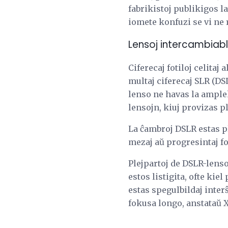
fabrikistoj publikigos 
iomete konfuzi se vi ne
Lensoj intercambiab
Ciferecaj fotiloj celita
multaj ciferecaj SLR (DS
lenso ne havas la ample
lensojn, kiuj provizas p
La ĉambroj DSLR estas pl
mezaj aŭ progresintaj fot
Plejpartoj de DSLR-lens
estos listigita, ofte kie
estas spegulbildaj interŝ
fokusa longo, anstataŭ 