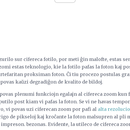
rilo sur cifereca fotilo, por meti ĝin malofte, estas sen
omi estas teknologio, kie la fotilo pafas la foton kaj po
artefaritan proksiman foton. Ĉi tiu procezo postulas gr
j povas kaŭzi degradiĝon de kvalito de bildoj.
i povas plenumi funkciojn egalajn al cifereca zoom kun 
ilo post kiam vi pafas la foton. Se vi ne havas tempon 
, vi povas uzi ciferecan zoom por pafi al
alta rezolucio
rigo de pikseloj kaj kroĉante la foton malsupren al pli 
mpreson. bezonas. Evidente, la utileco de cifereca zoom