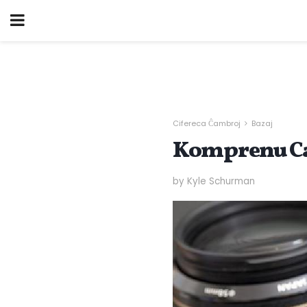
Cifereca Ĉambroj
Bazaj
Komprenu C
by Kyle Schurman