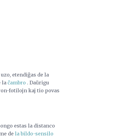
uzo, etendiĝas de la
e la
ĉambro
. Daŭrigu
on-fotilojn kaj tio povas
longo estas la distanco
sime de
la bildo-sensilo