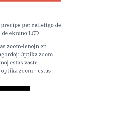
 precipe per reliefigo de
j de ekrano LCD.
rdas zoom-lenojn en
 agordoj: Optika zoom
moj estas vaste
 optika zoom - estas