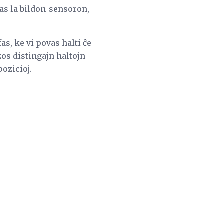
as la bildon-sensoron,
as, ke vi povas halti ĉe
zos distingajn haltojn
pozicioj.