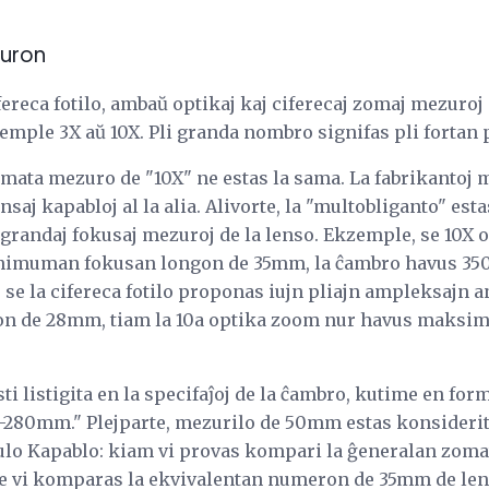
uron
ereca fotilo, ambaŭ optikaj kaj ciferecaj zomaj mezuroj e
emple 3X aŭ 10X. Pli granda nombro signifas pli fortan
mata mezuro de "10X" ne estas la sama. La fabrikantoj
saj kapabloj al la alia. Alivorte, la "multobliganto" esta
j grandaj fokusaj mezuroj de la lenso. Ekzemple, se 10X
 minimuman fokusan longon de 35mm, la ĉambro havus
se la cifereca fotilo proponas iujn pliajn ampleksajn a
n de 28mm, tiam la 10a optika zoom nur havus maksi
ti listigita en la specifaĵoj de la ĉambro, kutime en fo
280mm." Plejparte, mezurilo de 50mm estas konsiderita
ulo Kapablo: kiam vi provas kompari la ĝeneralan zom
 ke vi komparas la ekvivalentan numeron de 35mm de lens