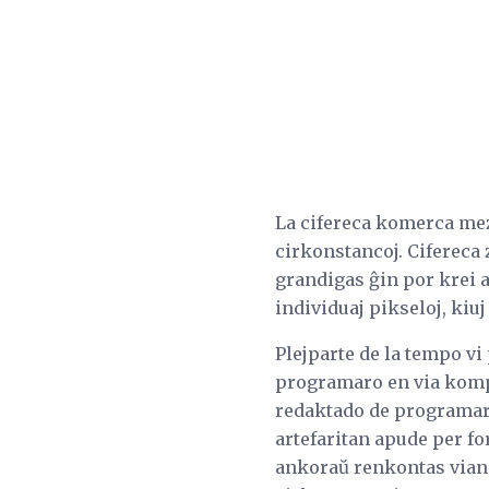
La cifereca komerca mezu
cirkonstancoj. Cifereca z
grandigas ĝin por krei 
individuaj pikseloj, kiu
Plejparte de la tempo v
programaro en via komput
redaktado de programaro
artefaritan apude per fo
ankoraŭ renkontas vian i