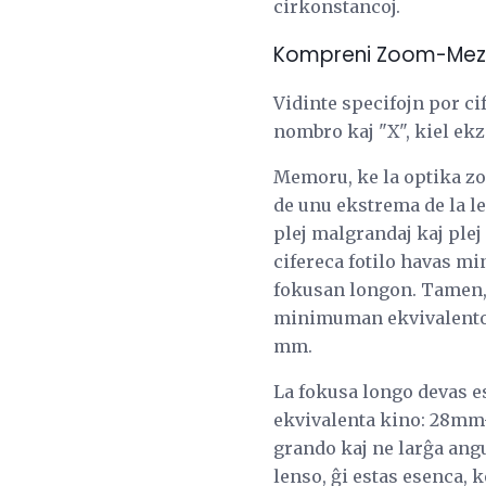
cirkonstancoj.
Kompreni Zoom-Mez
Vidinte specifojn por cif
nombro kaj "X", kiel ekz
Memoru, ke la optika zo
de unu ekstrema de la len
plej malgrandaj kaj ple
cifereca fotilo havas
fokusan longon. Tamen, 
minimuman ekvivalento
mm.
La fokusa longo devas es
ekvivalenta kino: 28mm-
grando kaj ne larĝa ang
lenso, ĝi estas esenca,