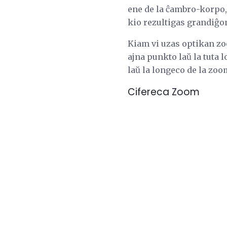
ene de la ĉambro-korpo, 
kio rezultigas grandiĝo
Kiam vi uzas optikan zoo
ajna punkto laŭ la tuta l
laŭ la longeco de la zoo
Cifereca Zoom