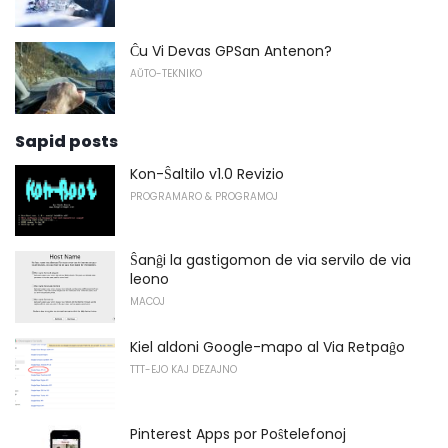
Ĉu Vi Devas GPSan Antenon?
AŬTO-TEKNIKO
Sapid posts
Kon-Ŝaltilo v1.0 Revizio
PROGRAMARO & PROGRAMOJ
Ŝanĝi la gastigomon de via servilo de via
leono
MACOJ
Kiel aldoni Google-mapo al Via Retpaĝo
TTT-EJO KAJ DEZAJNO
Pinterest Apps por Poŝtelefonoj