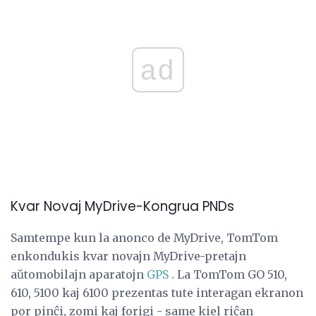
ad
Kvar Novaj MyDrive-Kongrua PNDs
Samtempe kun la anonco de MyDrive, TomTom
enkondukis kvar novajn MyDrive-pretajn
aŭtomobilajn aparatojn
GPS
. La TomTom GO 510,
610, 5100 kaj 6100 prezentas tute interagan ekranon
por pinĉi, zomi kaj forigi - same kiel riĉan