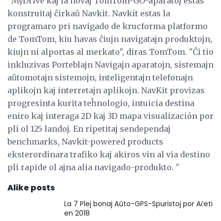
"MyDrive kaj la novaj TomTom-GO-aparatoj estas
konstruitaj ĉirkaŭ Navkit. Navkit estas la
programaro pri navigado de krucforma platformo
de TomTom, kiu havas ĉiujn navigatajn produktojn,
kiujn ni alportas al merkato", diras TomTom. "Ĉi tio
inkluzivas Porteblajn Navigajn aparatojn, sistemajn
aŭtomotajn sistemojn, inteligentajn telefonajn
aplikojn kaj interretajn aplikojn. NavKit provizas
progresinta kurita teĥnologio, intuicia destina
eniro kaj interaga 2D kaj 3D mapa visualización por
pli ol 125 landoj. En ripetitaj sendependaj
benchmarks, Navkit-powered products
eksterordinara trafiko kaj akiros vin al via destino
pli rapide ol ajna alia navigado-produkto. "
Alike posts
La 7 Plej bonaj Aŭto-GPS-Spuristoj por Aĉeti
en 2018