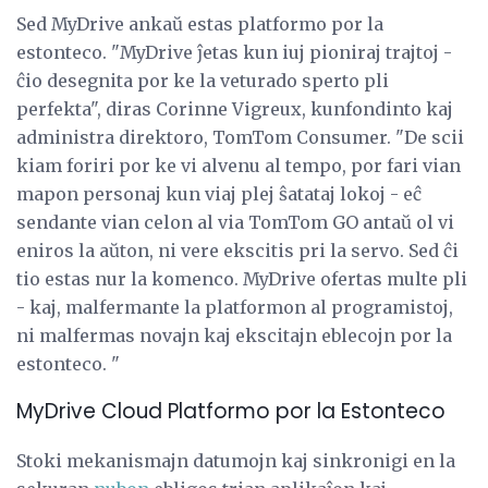
Sed MyDrive ankaŭ estas platformo por la
estonteco. "MyDrive ĵetas kun iuj pioniraj trajtoj -
ĉio desegnita por ke la veturado sperto pli
perfekta", diras Corinne Vigreux, kunfondinto kaj
administra direktoro, TomTom Consumer. "De scii
kiam foriri por ke vi alvenu al tempo, por fari vian
mapon personaj kun viaj plej ŝatataj lokoj - eĉ
sendante vian celon al via TomTom GO antaŭ ol vi
eniros la aŭton, ni vere ekscitis pri la servo. Sed ĉi
tio estas nur la komenco. MyDrive ofertas multe pli
- kaj, malfermante la platformon al programistoj,
ni malfermas novajn kaj ekscitajn eblecojn por la
estonteco. "
MyDrive Cloud Platformo por la Estonteco
Stoki mekanismajn datumojn kaj sinkronigi en la