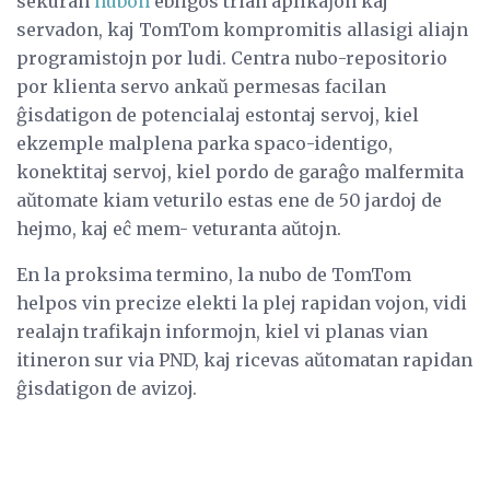
sekuran
nubon
ebligos trian aplikaĵon kaj
servadon, kaj TomTom kompromitis allasigi aliajn
programistojn por ludi. Centra nubo-repositorio
por klienta servo ankaŭ permesas facilan
ĝisdatigon de potencialaj estontaj servoj, kiel
ekzemple malplena parka spaco-identigo,
konektitaj servoj, kiel pordo de garaĝo malfermita
aŭtomate kiam veturilo estas ene de 50 jardoj de
hejmo, kaj eĉ mem- veturanta aŭtojn.
En la proksima termino, la nubo de TomTom
helpos vin precize elekti la plej rapidan vojon, vidi
realajn trafikajn informojn, kiel vi planas vian
itineron sur via PND, kaj ricevas aŭtomatan rapidan
ĝisdatigon de avizoj.