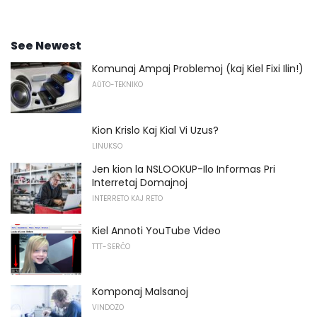
See Newest
Komunaj Ampaj Problemoj (kaj Kiel Fixi Ilin!)
AŬTO-TEKNIKO
Kion Krislo Kaj Kial Vi Uzus?
LINUKSO
Jen kion la NSLOOKUP-Ilo Informas Pri
Interretaj Domajnoj
INTERRETO KAJ RETO
Kiel Annoti YouTube Video
TTT-SERĈO
Komponaj Malsanoj
VINDOZO