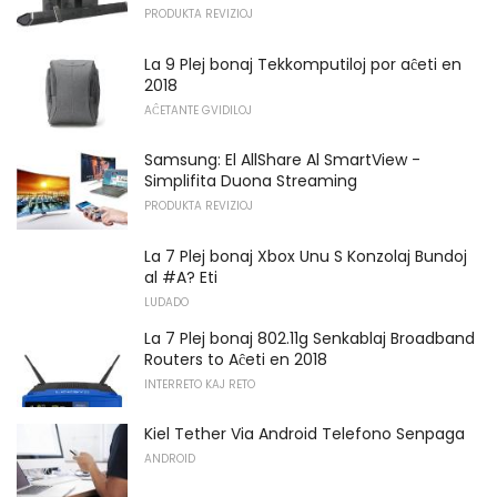
PRODUKTA REVIZIOJ
La 9 Plej bonaj Tekkomputiloj por aĉeti en
2018
AĈETANTE GVIDILOJ
Samsung: El AllShare Al SmartView -
Simplifita Duona Streaming
PRODUKTA REVIZIOJ
La 7 Plej bonaj Xbox Unu S Konzolaj Bundoj
al #A? Eti
LUDADO
La 7 Plej bonaj 802.11g Senkablaj Broadband
Routers to Aĉeti en 2018
INTERRETO KAJ RETO
Kiel Tether Via Android Telefono Senpaga
ANDROID