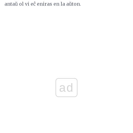
antaŭ ol vi eĉ eniras en la aŭton.
ad