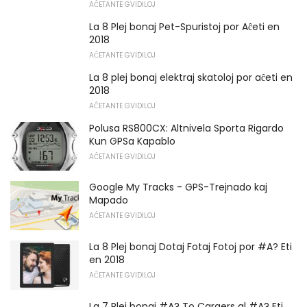
AĈETANTE GVIDILOJ
La 8 Plej bonaj Pet-Spuristoj por Aĉeti en
2018
AĈETANTE GVIDILOJ
La 8 plej bonaj elektraj skatoloj por aĉeti en
2018
AĈETANTE GVIDILOJ
Polusa RS800CX: Altnivela Sporta Rigardo
Kun GPSa Kapablo
AĈETANTE GVIDILOJ
Google My Tracks - GPS-Trejnado kaj
Mapado
AĈETANTE GVIDILOJ
La 8 Plej bonaj Dotaj Fotaj Fotoj por #A? Eti
en 2018
AĈETANTE GVIDILOJ
La 7 Plej bonaj #A? To Cargers al #A? Eti