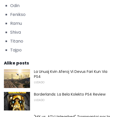
Odin
Fenikso
Ramu
Shiva
Titano
Tajpo
Alike posts
La Unuaj Kvin Aferoj Vi Devus Fari Kun Via
PS4
LUDADO
Borderlands: La Bela Kolekto PS4 Review
LUDADO
"MX vs. ATV Unleashed" Trompantoj por la