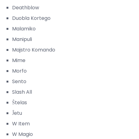
Deathblow
Duobla Kortego
Malamiko
Manipuli
Majstro Komando
Mime
Morfo
Sento
Slash All
Ŝtelas
Ĵetu
W Item
W Magio