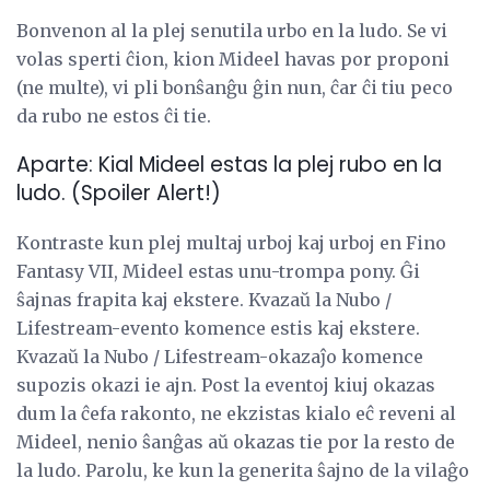
Bonvenon al la plej senutila urbo en la ludo. Se vi
volas sperti ĉion, kion Mideel havas por proponi
(ne multe), vi pli bonŝanĝu ĝin nun, ĉar ĉi tiu peco
da rubo ne estos ĉi tie.
Aparte: Kial Mideel estas la plej rubo en la
ludo. (Spoiler Alert!)
Kontraste kun plej multaj urboj kaj urboj en Fino
Fantasy VII, Mideel estas unu-trompa pony. Ĝi
ŝajnas frapita kaj ekstere. Kvazaŭ la Nubo /
Lifestream-evento komence estis kaj ekstere.
Kvazaŭ la Nubo / Lifestream-okazaĵo komence
supozis okazi ie ajn. Post la eventoj kiuj okazas
dum la ĉefa rakonto, ne ekzistas kialo eĉ reveni al
Mideel, nenio ŝanĝas aŭ okazas tie por la resto de
la ludo. Parolu, ke kun la generita ŝajno de la vilaĝo