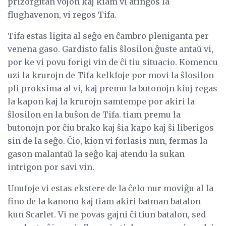
prizorgitan vojon kaj kiam vi atingos la
flughavenon, vi regos Tifa.
Tifa estas ligita al seĝo en ĉambro pleniganta per
venena gaso. Gardisto falis ŝlosilon ĝuste antaŭ vi,
por ke vi povu forigi vin de ĉi tiu situacio. Komencu
uzi la krurojn de Tifa kelkfoje por movi la ŝlosilon
pli proksima al vi, kaj premu la butonojn kiuj regas
la kapon kaj la krurojn samtempe por akiri la
ŝlosilon en la buŝon de Tifa. tiam premu la
butonojn por ĉiu brako kaj ŝia kapo kaj ŝi liberigos
sin de la seĝo. Ĉio, kion vi forlasis nun, fermas la
gason malantaŭ la seĝo kaj atendu la sukan
intrigon por savi vin.
Unufoje vi estas ekstere de la ĉelo nur moviĝu al la
fino de la kanono kaj tiam akiri batman batalon
kun Scarlet. Vi ne povas gajni ĉi tiun batalon, sed