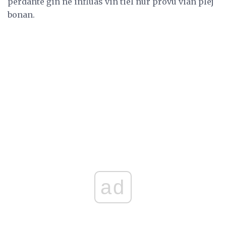
perdante ĝin ne influas vin tiel nur provu vian plej
bonan.
ad