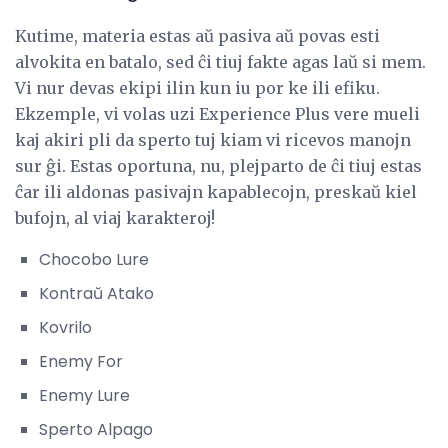
Kutime, materia estas aŭ pasiva aŭ povas esti
alvokita en batalo, sed ĉi tiuj fakte agas laŭ si mem.
Vi nur devas ekipi ilin kun iu por ke ili efiku.
Ekzemple, vi volas uzi Experience Plus vere mueli
kaj akiri pli da sperto tuj kiam vi ricevos manojn
sur ĝi. Estas oportuna, nu, plejparto de ĉi tiuj estas
ĉar ili aldonas pasivajn kapablecojn, preskaŭ kiel
bufojn, al viaj karakteroj!
Chocobo Lure
Kontraŭ Atako
Kovrilo
Enemy For
Enemy Lure
Sperto Alpago