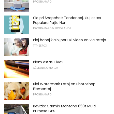
PROGRAMARO
Ĉio pri Snapchat: Tendencoj, kiuj estas
Populara Rajto Nun
PROGRAMARO & PROGRAMOJ
Plej bonaj kialoj por uzi video en via retejo
TTT-SERĈO
Kiom estas TiVo?
AĈETANTE GVIDILOJ
Kiel Watermark Fotoj en Photoshop
Elementoj
PROGRAMARO
Revizio: Garmin Montana 650t Multi-
Purpose GPS