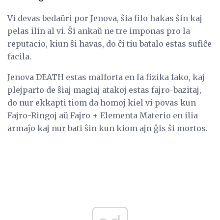
Vi devas bedaŭri por Jenova, ŝia filo hakas ŝin kaj
pelas ilin al vi. Ŝi ankaŭ ne tre imponas pro la
reputacio, kiun ŝi havas, do ĉi tiu batalo estas sufiĉe
facila.
Jenova DEATH estas malforta en la fizika fako, kaj
plejparto de ŝiaj magiaj atakoj estas fajro-bazitaj,
do nur ekkapti tiom da homoj kiel vi povas kun
Fajro-Ringoj aŭ Fajro + Elementa Materio en ilia
armaĵo kaj nur bati ŝin kun kiom ajn ĝis ŝi mortos.