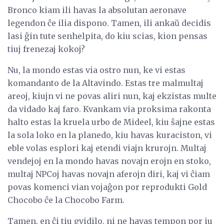
Bronco kiam ili havas la absolutan aeronave
legendon ĉe ilia dispono. Tamen, ili ankaŭ decidis
lasi ĝin tute senhelpita, do kiu scias, kion pensas
tiuj frenezaj kokoj?
Nu, la mondo estas via ostro nun, ke vi estas
komandanto de la Altavindo. Estas tre malmultaj
areoj, kiujn vi ne povas aliri nun, kaj ekzistas multe
da vidado kaj faro. Kvankam via proksima rakonta
halto estas la kruela urbo de Mideel, kiu ŝajne estas
la sola loko en la planedo, kiu havas kuraciston, vi
eble volas esplori kaj etendi viajn krurojn. Multaj
vendejoj en la mondo havas novajn erojn en stoko,
multaj NPCoj havas novajn aferojn diri, kaj vi ĉiam
povas komenci vian vojaĝon por reprodukti Gold
Chocobo ĉe la Chocobo Farm.
Tamen, en ĉi tiu gvidilo, ni ne havas tempon por iu