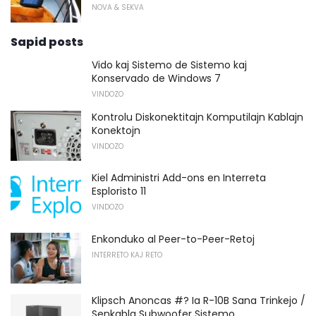
NOVA & SEKVA
Sapid posts
Vido kaj Sistemo de Sistemo kaj
Konservado de Windows 7
VINDOZO
Kontrolu Diskonektitajn Komputilajn Kablajn
Konektojn
VINDOZO
Kiel Administri Add-ons en Interreta
Esploristo 11
VINDOZO
Enkonduko al Peer-to-Peer-Retoj
INTERRETO KAJ RETO
Klipsch Anoncas #? Ia R-10B Sana Trinkejo /
Senkabla Subwoofer Sistemo