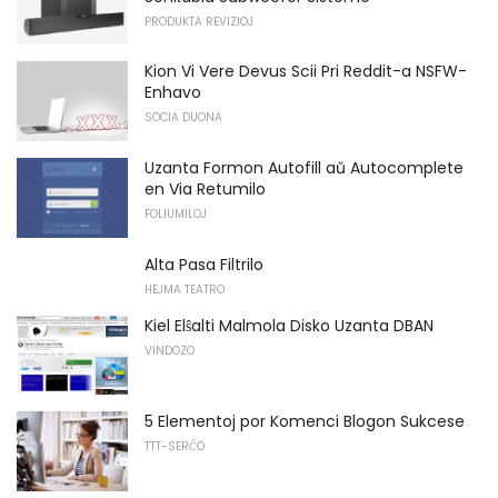
PRODUKTA REVIZIOJ
Kion Vi Vere Devus Scii Pri Reddit-a NSFW-
Enhavo
SOCIA DUONA
Uzanta Formon Autofill aŭ Autocomplete
en Via Retumilo
FOLIUMILOJ
Alta Pasa Filtrilo
HEJMA TEATRO
Kiel Elŝalti Malmola Disko Uzanta DBAN
VINDOZO
5 Elementoj por Komenci Blogon Sukcese
TTT-SERĈO