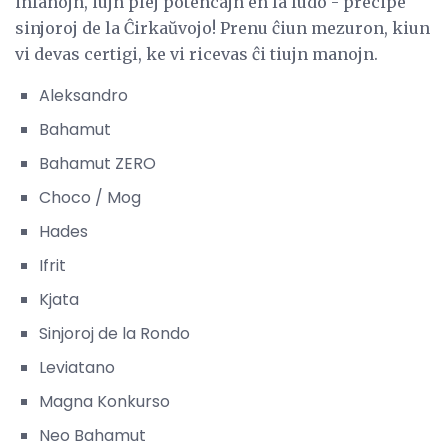
infanojn, iujn plej potencajn en la ludo - precipe
sinjoroj de la Ĉirkaŭvojo! Prenu ĉiun mezuron, kiun
vi devas certigi, ke vi ricevas ĉi tiujn manojn.
Aleksandro
Bahamut
Bahamut ZERO
Choco / Mog
Hades
Ifrit
Kjata
Sinjoroj de la Rondo
Leviatano
Magna Konkurso
Neo Bahamut