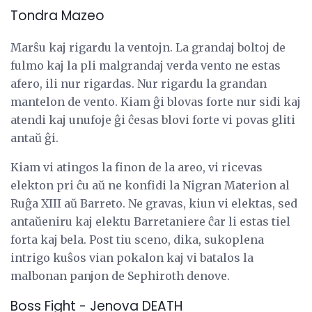
Tondra Mazeo
Marŝu kaj rigardu la ventojn. La grandaj boltoj de
fulmo kaj la pli malgrandaj verda vento ne estas
afero, ili nur rigardas. Nur rigardu la grandan
mantelon de vento. Kiam ĝi blovas forte nur sidi kaj
atendi kaj unufoje ĝi ĉesas blovi forte vi povas gliti
antaŭ ĝi.
Kiam vi atingos la finon de la areo, vi ricevas
elekton pri ĉu aŭ ne konfidi la Nigran Materion al
Ruĝa XIII aŭ Barreto. Ne gravas, kiun vi elektas, sed
antaŭeniru kaj elektu Barretaniere ĉar li estas tiel
forta kaj bela. Post tiu sceno, dika, sukoplena
intrigo kuŝos vian pokalon kaj vi batalos la
malbonan panjon de Sephiroth denove.
Boss Fight - Jenova DEATH