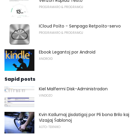
Verizon Rapida Testo
PROGRAMARO & PROGRAMOJ
ICloud Poŝto - Senpaga Retpoŝto-servo
PROGRAMARO & PROGRAMOJ
Ebook Legantoj por Android
ANDROID
Sapid posts
Kiel Malfermi Disk-Administradon
VINDOZO
Kvin Kaŝlumaj ĝisdatigoj por Pli bona Brilo kaj
Vizaĝaj Ŝablonoj
AŬTO-TEKNIKO