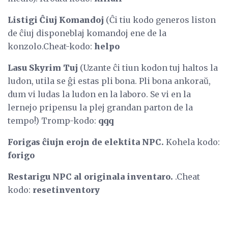
Listigi Ĉiuj Komandoj
(Ĉi tiu kodo generos liston
de ĉiuj disponeblaj komandoj ene de la
konzolo.Cheat-kodo:
helpo
Lasu Skyrim Tuj
(Uzante ĉi tiun kodon tuj haltos la
ludon, utila se ĝi estas pli bona. Pli bona ankoraŭ,
dum vi ludas la ludon en la laboro. Se vi en la
lernejo pripensu la plej grandan parton de la
tempo!) Tromp-kodo:
qqq
Forigas ĉiujn erojn de elektita NPC.
Kohela kodo:
forigo
Restarigu NPC al originala inventaro.
.Cheat
kodo:
resetinventory