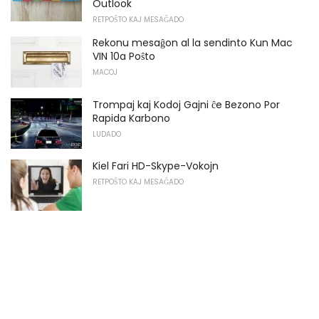
Outlook
RETPOŜTO KAJ MESAĜADO
Rekonu mesaĝon al la sendinto Kun Mac
VIN 10a Poŝto
MACOJ
Trompaj kaj Kodoj Gajni ĉe Bezono Por
Rapida Karbono
LUDADO
Kiel Fari HD-Skype-Vokojn
RETPOŜTO KAJ MESAĜADO