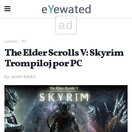
ad
Ludado
PC
The Elder Scrolls V: Skyrim
Trompiloj por PC
by Jason Rybka