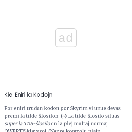
ad
Kiel Eniri la Kodojn
Por eniri trudan kodon por Skyrim vi unue devas
premi la tilde-ŝlosilon:
(~)
La tilde-ŝlosilo situas
super la TAB-ŝlosilo
en la plej multaj normaj
QWERTY-klavaroj. (Nepre kontrolu niajn