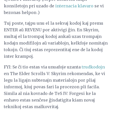
konsiletojn pri uzado de
internacia klavaro
se vi
bezonas helpon .)
Tuj poste, tajpu unu el la sekvaj kodoj kaj premu
ENTER aŭ REVENU por aktivigi ĝin. En Skyrim,
multaj el la trompaj kodoj ankaŭ uzas trompajn
kodajn modifilojn aŭ variablojn, kelkfoje nomitajn
tokojn. Ĉi tiuj estas reprezentitaj ene de la kodoj
inter krampoj.
FYI: Se ĉi tio estas via unuafoje uzanta
trudkodojn
en The Elder Scrolls V: Skyrim rekomendas, ke vi
legu la ligajn subtenajn materialojn por pliaj
informoj, kiuj povas fari la procezon pli facila.
Simila al nia kovrado de TeS IV: Forgesi ke la
enhavo estas senĉese ĝisdatigita kiam novaj
teknikoj estas malkovritaj.