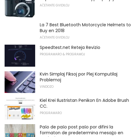
AĈETANTE GVIDILOJ
La 7 Best Bluetooth Motorcycle Helmets to
Buy en 2018
AĈETANTE GVIDILOJ
Speedtest.net Reteja Revizio
PROGRAMARO & PROGRAMOJ
Kvin Simplaj Fiksoj por Plej Komputilaj
Problemoj
VINDOZO
Kiel Krei Ilustristan Penikon En Adobe Brush
CC.
PROGRAMARO
Paŝo de paŝo post paŝo por difini la
formaton de predetermina mesaĝo en