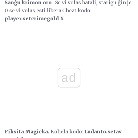
Ŝanĝu krimon oro
. Se vi volas batali, starigu ĝin je
0 se vi volas esti libera.Cheat kodo:
player.setcrimegold X
ad
Fiksita Magicka.
Kohela kodo:
Ludanto.setav