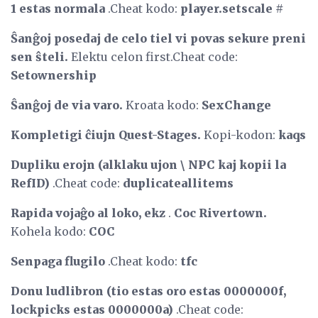
1 estas normala
.Cheat kodo:
player.setscale #
Ŝanĝoj posedaj de celo tiel vi povas sekure preni
sen ŝteli.
Elektu celon first.Cheat code:
Setownership
Ŝanĝoj de via varo.
Kroata kodo:
SexChange
Kompletigi ĉiujn Quest-Stages.
Kopi-kodon:
kaqs
Dupliku erojn (alklaku ujon \ NPC kaj kopii la
RefID)
.Cheat code:
duplicateallitems
Rapida vojaĝo al loko, ekz
.
Coc
Rivertown.
Kohela kodo:
COC
Senpaga flugilo
.Cheat kodo:
tfc
Donu ludlibron (tio estas oro estas 0000000f,
lockpicks estas 0000000a)
.Cheat code: