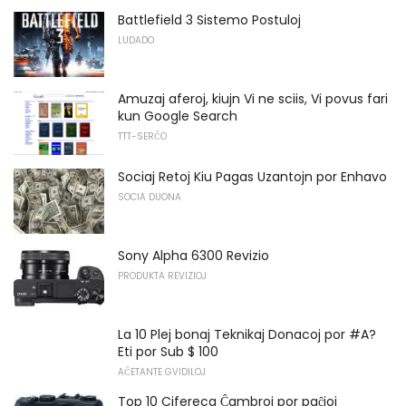
Battlefield 3 Sistemo Postuloj
LUDADO
Amuzaj aferoj, kiujn Vi ne sciis, Vi povus fari
kun Google Search
TTT-SERĈO
Sociaj Retoj Kiu Pagas Uzantojn por Enhavo
SOCIA DUONA
Sony Alpha 6300 Revizio
PRODUKTA REVIZIOJ
La 10 Plej bonaj Teknikaj Donacoj por #A?
Eti por Sub $ 100
AĈETANTE GVIDILOJ
Top 10 Cifereca Ĉambroj por paĉjoj