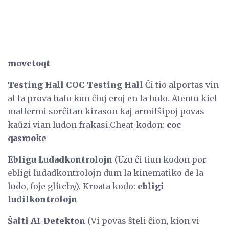
movetoqt
Testing Hall COC Testing Hall
Ĉi tio alportas vin
al la prova halo kun ĉiuj eroj en la ludo. Atentu kiel
malfermi sorĉitan kirason kaj armilŝipoj povas
kaŭzi vian ludon frakasi.Cheat-kodon:
coc
qasmoke
Ebligu Ludadkontrolojn
(Uzu ĉi tiun kodon por
ebligi ludadkontrolojn dum la kinematiko de la
ludo, foje glitchy). Kroata kodo:
ebligi
ludilkontrolojn
Ŝalti AI-Detekton
(Vi povas ŝteli ĉion, kion vi