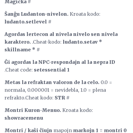
Magicka #
Ŝanĝu Ludanton-nivelon.
Kroata kodo:
ludanto.setlevel #
Agordas lertecon al nivela nivelo sen nivela
karaktero.
.Cheat-kodo:
ludanto.setav *
skillname * #
Ĝi agordas la NPC-respondajn al la nepra ID
.Cheat code:
setessential 1
Metas la refraktan valoron de la celo.
0.0 =
normala, 0.000001 = nevidebla, 1.0 = plena
refrakto.Cheat kodo:
STR #
Montri Kuron-Menuo.
Kroata kodo:
showracemenu
Montri / kaŝi ĉiujn
mapojn
markojn 1 = montri 0