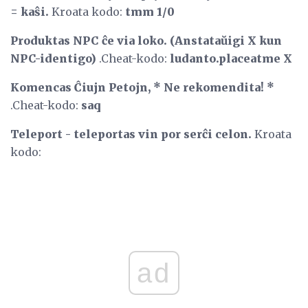
= kaŝi.
Kroata kodo:
tmm 1/0
Produktas NPC ĉe via loko.
(Anstataŭigi X kun
NPC-identigo)
.Cheat-kodo:
ludanto.placeatme X
Komencas Ĉiujn Petojn, * Ne rekomendita! *
.Cheat-kodo:
saq
Teleport - teleportas vin por serĉi celon.
Kroata
kodo:
ad