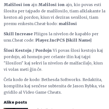
Malŝlosi ion
ajn
Malŝlosi ion
ajn, kio povas esti
ŝlosita per tajpado de malŝlosilo, tiam alklakante la
keston aŭ pordon, kiun vi deziras senŝlosi, tiam
premu enkestu.Cheat-kodo:
malŝlosi
Skill Increase
Pliigos la nivelon de kapablo per
unu.Cheat code:
Player.IncPCS [Skill Name]
Ŝlosi Kestojn / Pordojn
Vi povas ŝlosi kestojn kaj
pordojn, aŭ homojn per celante ilin kaj tajpi
"ŝlosilon" kaj sekvi la nivelon de malfacilaĵo, kiun
vi volas meti ĝin ĉe.
Ĉefa kodo de kodo: Bethesda Softworks. Redaktita,
kompilita kaj senĉese subtenita de Jason Rybka, via
gvidilo al Video Game Cheats.
Alike posts