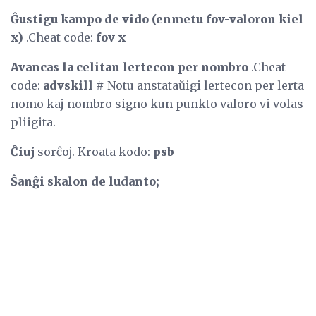
Ĝustigu kampo de vido (enmetu fov-valoron kiel
x)
.Cheat code:
fov x
Avancas la celitan lertecon per nombro
.Cheat
code:
advskill #
Notu anstataŭigi lertecon per lerta
nomo kaj nombro signo kun punkto valoro vi volas
pliigita.
Ĉiuj
sorĉoj. Kroata kodo:
psb
Ŝanĝi skalon de ludanto;