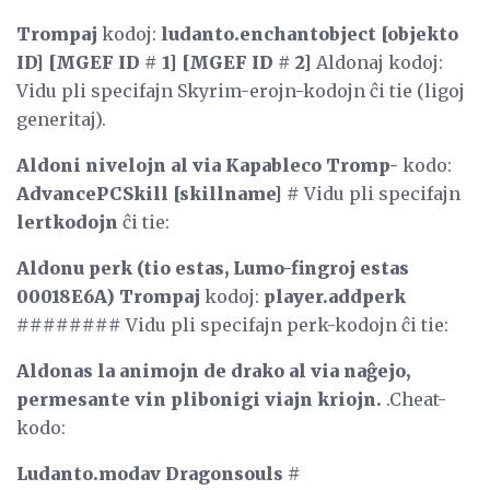
Trompaj
kodoj:
ludanto.enchantobject [objekto
ID] [MGEF ID # 1] [MGEF ID # 2]
Aldonaj kodoj:
Vidu pli specifajn Skyrim-erojn-kodojn ĉi tie (ligoj
generitaj).
Aldoni nivelojn al via Kapableco
Tromp-
kodo:
AdvancePCSkill [skillname] #
Vidu pli specifajn
lertkodojn
ĉi tie:
Aldonu perk (tio estas, Lumo-fingroj estas
00018E6A) Trompaj
kodoj:
player.addperk
########
Vidu pli specifajn perk-kodojn ĉi tie:
Aldonas la animojn de drako al via naĝejo,
permesante vin plibonigi viajn kriojn.
.Cheat-
kodo:
Ludanto.modav Dragonsouls #