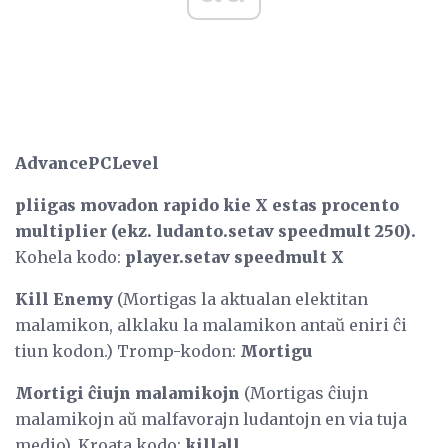
AdvancePCLevel
pliigas movadon rapido kie X estas procento
multiplier (ekz. ludanto.setav speedmult 250).
Kohela kodo:
player.setav speedmult X
Kill Enemy
(Mortigas la aktualan elektitan
malamikon, alklaku la malamikon antaŭ eniri ĉi
tiun kodon.) Tromp-kodon:
Mortigu
Mortigi ĉiujn malamikojn
(Mortigas ĉiujn
malamikojn aŭ malfavorajn ludantojn en via tuja
medio). Kroata kodo:
killall