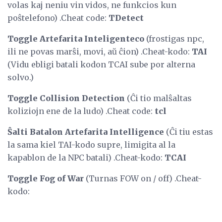
volas kaj neniu vin vidos, ne funkcios kun
poŝtelefono) .Cheat code:
TDetect
Toggle Artefarita Inteligenteco
(frostigas npc,
ili ne povas marŝi, movi, aŭ ĉion) .Cheat-kodo:
TAI
(Vidu ebligi batali kodon TCAI sube por alterna
solvo.)
Toggle Collision Detection
(Ĉi tio malŝaltas
koliziojn ene de la ludo) .Cheat code:
tcl
Ŝalti Batalon Artefarita Intelligence
(Ĉi tiu estas
la sama kiel TAI-kodo supre, limigita al la
kapablon de la NPC batali) .Cheat-kodo:
TCAI
Toggle Fog of War
(Turnas FOW on / off) .Cheat-
kodo: