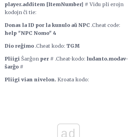
player.additem [ItemNumber] #
Vidu pli erojn
kodojn ĉi tie:
Donas la ID por la kunulo aŭ NPC
.Cheat code:
help "NPC Nomo" 4
Dio reĝimo
.Cheat kodo:
TGM
Pliigi
Ŝarĝon
per #
.Cheat-kodo:
ludanto.modav-
ŝarĝo #
Pliigi vian nivelon.
Kroata kodo:
ad