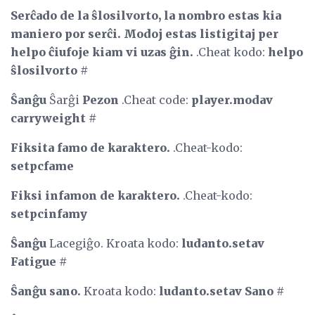
Serĉado de la ŝlosilvorto, la nombro estas kia
maniero por serĉi.
Modoj estas listigitaj per
helpo ĉiufoje kiam vi uzas ĝin.
.Cheat kodo:
helpo
ŝlosilvorto #
Ŝanĝu
Ŝarĝi
Pezon
.Cheat code:
player.modav
carryweight #
Fiksita famo de karaktero.
.Cheat-kodo:
setpcfame
Fiksi infamon de karaktero.
.Cheat-kodo:
setpcinfamy
Ŝanĝu
Lacegiĝo. Kroata kodo:
ludanto.setav
Fatigue #
Ŝanĝu sano.
Kroata kodo:
ludanto.setav Sano #