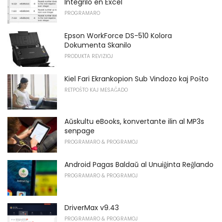
Integrilo en Excel
PROGRAMARO
Epson WorkForce DS-510 Kolora
Dokumenta Skanilo
PRODUKTA REVIZIOJ
Kiel Fari Ekrankopion Sub Vindozo kaj Poŝto
RETPOŜTO KAJ MESAĜADO
Aŭskultu eBooks, konvertante ilin al MP3s
senpage
PROGRAMARO & PROGRAMOJ
Android Pagas Baldaŭ al Unuiĝinta Reĝlando
PROGRAMARO & PROGRAMOJ
DriverMax v9.43
PROGRAMARO & PROGRAMOJ