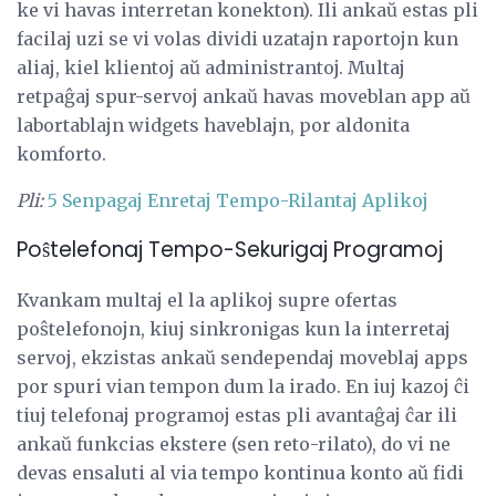
ke vi havas interretan konekton). Ili ankaŭ estas pli
facilaj uzi se vi volas dividi uzatajn raportojn kun
aliaj, kiel klientoj aŭ administrantoj. Multaj
retpaĝaj spur-servoj ankaŭ havas moveblan app aŭ
labortablajn widgets haveblajn, por aldonita
komforto.
Pli:
5 Senpagaj Enretaj Tempo-Rilantaj Aplikoj
Poŝtelefonaj Tempo-Sekurigaj Programoj
Kvankam multaj el la aplikoj supre ofertas
poŝtelefonojn, kiuj sinkronigas kun la interretaj
servoj, ekzistas ankaŭ sendependaj moveblaj apps
por spuri vian tempon dum la irado. En iuj kazoj ĉi
tiuj telefonaj programoj estas pli avantaĝaj ĉar ili
ankaŭ funkcias ekstere (sen reto-rilato), do vi ne
devas ensaluti al via tempo kontinua konto aŭ fidi