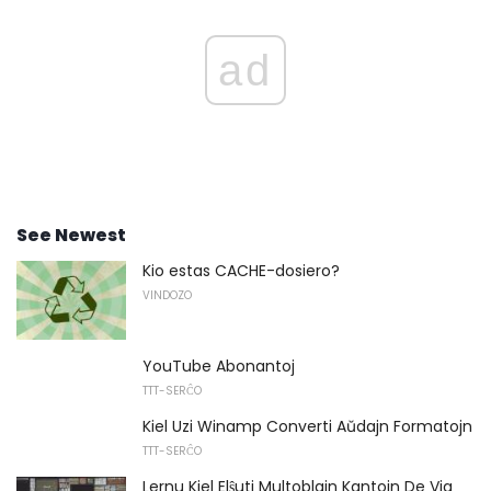
ad
See Newest
Kio estas CACHE-dosiero?
VINDOZO
YouTube Abonantoj
TTT-SERĈO
Kiel Uzi Winamp Converti Aŭdajn Formatojn
TTT-SERĈO
Lernu Kiel Elŝuti Multoblajn Kantojn De Via