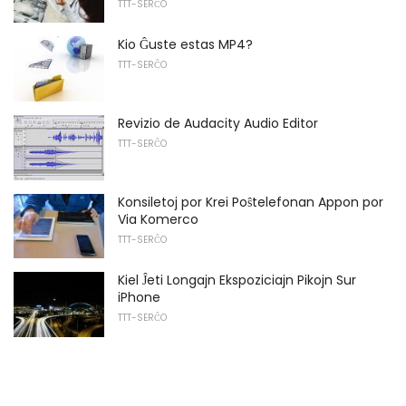
TTT-SERĈO
Kio Ĝuste estas MP4?
TTT-SERĈO
Revizio de Audacity Audio Editor
TTT-SERĈO
Konsiletoj por Krei Poŝtelefonan Appon por
Via Komerco
TTT-SERĈO
Kiel Ĵeti Longajn Ekspoziciajn Pikojn Sur
iPhone
TTT-SERĈO