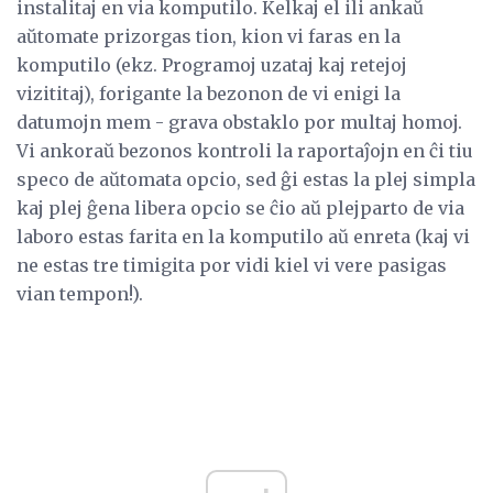
instalitaj en via komputilo. Kelkaj el ili ankaŭ
aŭtomate prizorgas tion, kion vi faras en la
komputilo (ekz. Programoj uzataj kaj retejoj
vizititaj), forigante la bezonon de vi enigi la
datumojn mem - grava obstaklo por multaj homoj.
Vi ankoraŭ bezonos kontroli la raportaĵojn en ĉi tiu
speco de aŭtomata opcio, sed ĝi estas la plej simpla
kaj plej ĝena libera opcio se ĉio aŭ plejparto de via
laboro estas farita en la komputilo aŭ enreta (kaj vi
ne estas tre timigita por vidi kiel vi vere pasigas
vian tempon!).