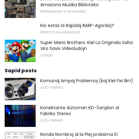
Amazona Muzika Biblioteko
PROGRAMARO & PROGRAMOJ
Kio estas la Rapidaj IMAP-Agordoj?
RETPOŜTO KAJ MESAĜADO
Super Mario Brothers: Kiel La Originala Salta
Viro Savis Videoludojn
LUDADO
Sapid posts
Komunaj Ampaj Problemoj (kaj Kiel Fixi Ilin!)
AŬTO-TEKNIKO
Konektante Aŭtoman KD-Ŝanĝilon al
Fabriko Stereo
AŬTO-TEKNIKO
Ronda Nombroj al la Plej proksima Eĉ