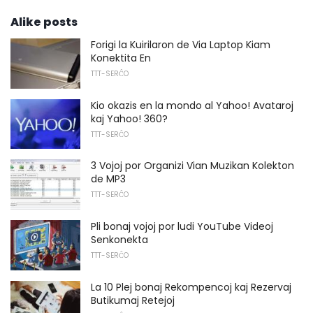
Alike posts
Forigi la Kuirilaron de Via Laptop Kiam
Konektita En
TTT-SERĈO
Kio okazis en la mondo al Yahoo! Avataroj
kaj Yahoo! 360?
TTT-SERĈO
3 Vojoj por Organizi Vian Muzikan Kolekton
de MP3
TTT-SERĈO
Pli bonaj vojoj por ludi YouTube Videoj
Senkonekta
TTT-SERĈO
La 10 Plej bonaj Rekompencoj kaj Rezervaj
Butikumaj Retejoj