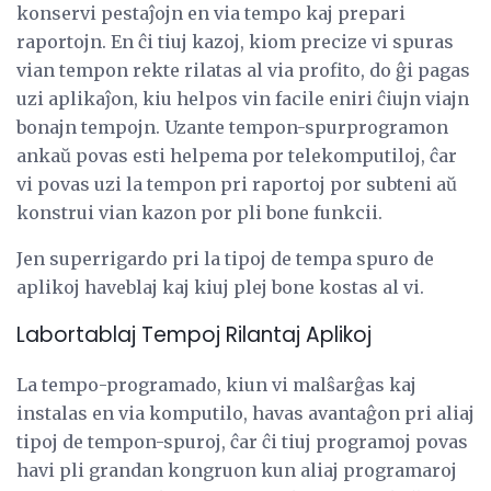
konservi pestaĵojn en via tempo kaj prepari
raportojn. En ĉi tiuj kazoj, kiom precize vi spuras
vian tempon rekte rilatas al via profito, do ĝi pagas
uzi aplikaĵon, kiu helpos vin facile eniri ĉiujn viajn
bonajn tempojn. Uzante tempon-spurprogramon
ankaŭ povas esti helpema por telekomputiloj, ĉar
vi povas uzi la tempon pri raportoj por subteni aŭ
konstrui vian kazon por pli bone funkcii.
Jen superrigardo pri la tipoj de tempa spuro de
aplikoj haveblaj kaj kiuj plej bone kostas al vi.
Labortablaj Tempoj Rilantaj Aplikoj
La tempo-programado, kiun vi malŝarĝas kaj
instalas en via komputilo, havas avantaĝon pri aliaj
tipoj de tempon-spuroj, ĉar ĉi tiuj programoj povas
havi pli grandan kongruon kun aliaj programaroj