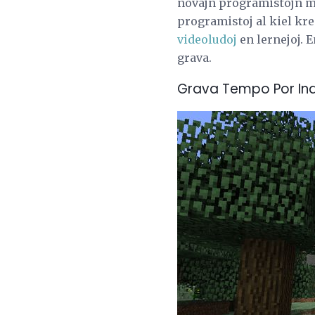
novajn programistojn mul
programistoj al kiel kre
videoludoj
en lernejoj. E
grava.
Grava Tempo Por Ind