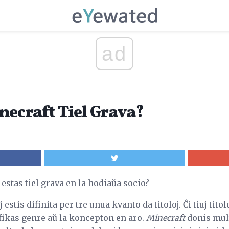
ad
necraft Tiel Grava?
estas tiel grava en la hodiaŭa socio?
 estis difinita per tre unua kvanto da titoloj. Ĉi tiuj tito
 efikas genre aŭ la koncepton en aro.
Minecraft
donis mul