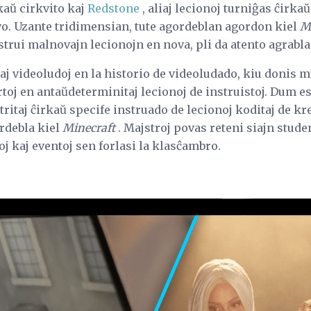
rkaŭ cirkvito kaj
Redstone
, aliaj lecionoj turniĝas ĉirkaŭ
vo. Uzante tridimensian, tute agordeblan agordon kiel
M
nstrui malnovajn lecionojn en nova, pli da atento agrabl
uaj videoludoj en la historio de videoludado, kiu donis mu
j en antaŭdeterminitaj lecionoj de instruistoj. Dum est
tritaj ĉirkaŭ specife instruado de lecionoj koditaj de kre
ordebla kiel
Minecraft
. Majstroj povas reteni siajn stud
oj kaj eventoj sen forlasi la klasĉambro.