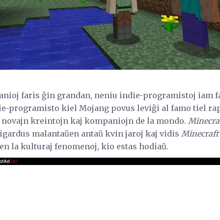
ioj faris ĝin grandan, neniu indie-programistoj iam far
ie-programisto kiel Mojang povus leviĝi al famo tiel ra
 novajn kreintojn kaj kompaniojn de la mondo.
Minecra
 rigardus malantaŭen antaŭ kvin jaroj kaj vidis
Minecraft
 en la kulturaj fenomenoj, kio estas hodiaŭ.