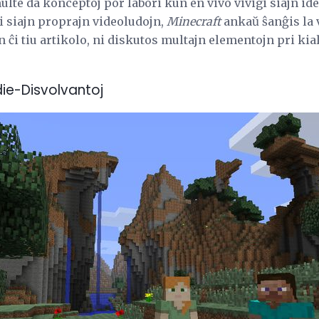
te da konceptoj por labori kun en vivo vivigi siajn ide
i siajn proprajn videoludojn,
Minecraft
ankaŭ ŝanĝis la 
n ĉi tiu artikolo, ni diskutos multajn elementojn pri kia
ie-Disvolvantoj