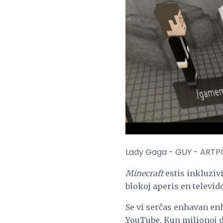
Lady Gaga - GUY - ART
Minecraft
estis inkluziv
blokoj aperis en televid
Se vi serĉas enhavan en
YouTube. Kun milionoj da