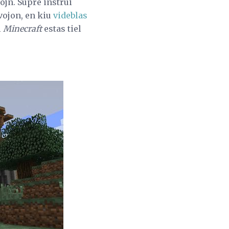
ojn. Supre instrui
vojon, en kiu
videblas
l
Minecraft
estas tiel