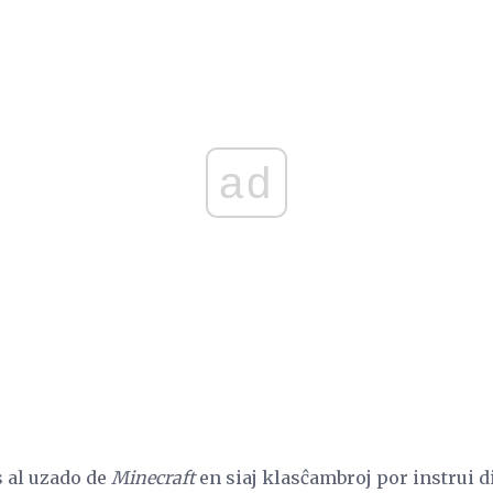
ad
s al uzado de
Minecraft
en siaj klasĉambroj por instrui 