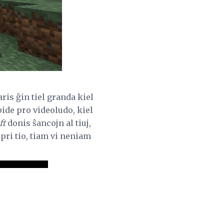
is ĝin tiel granda kiel
pide pro videoludo, kiel
ft
donis ŝancojn al tiuj,
pri tio, tiam vi neniam