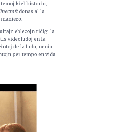
 temoj kiel historio,
inecraft
donas al la
a maniero.
ltajn eblecojn riĉigi la
is videoludoj en la
intoj de la ludo, neniu
entojn per tempo en vida