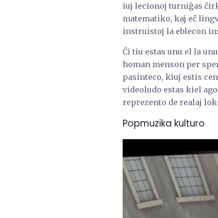
iuj lecionoj turniĝas ĉi
matematiko, kaj eĉ ling
instruistoj la eblecon i
Ĉi tiu estas unu el la un
homan menson per sperto
pasinteco, kiuj estis cen
videoludo estas kiel ag
reprezento de realaj lok
Popmuzika kulturo