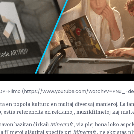
POP-Filmo (https://www.youtube.com/watch?v=PNu_-d
ita en popola kulturo en multaj diversaj manieroj. La fa
o, estis referencita en reklamoj, muzikfilmetoj kaj multe
havon bazitan ĉirkaŭ
Minecraft
, via plej bona loko aspe
 filmetoj alŝutitaj specife pri
Minecraft
, ne ekzistas pl