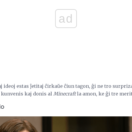
ad
j ideoj estas ĵetitaj ĉirkaŭe ĉiun tagon, ĝi ne tro surpriz
 kunvenis kaj donis al
Minecraft
la amon, ke ĝi tre meri
lo