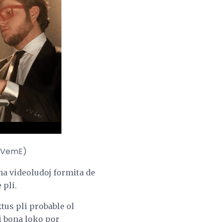
eVemE)
ma videoludoj formita de
 pli.
ktus pli probable ol
i bona loko por