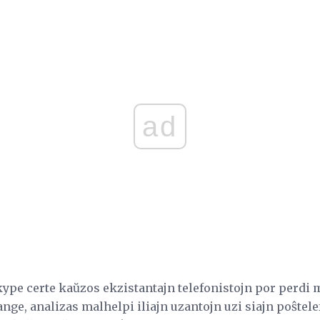
ad
ype certe kaŭzos ekzistantajn telefonistojn por perdi mo
ange, analizas malhelpi iliajn uzantojn uzi siajn poŝtele