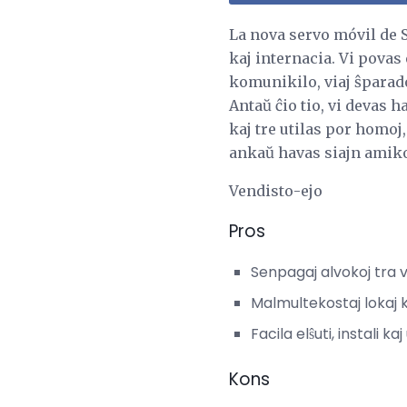
La nova servo móvil de
kaj internacia. Vi povas
komunikilo, viaj ŝparad
Antaŭ ĉio tio, vi devas 
kaj tre utilas por homoj,
ankaŭ havas siajn amiko
Vendisto-ejo
Pros
Senpagaj alvokoj tra v
Malmultekostaj lokaj ka
Facila elŝuti, instali kaj 
Kons