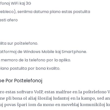
fonoj WiFi kaj 3G
ebleco), senlima datuma plano estas postulita
esti afero
alita sur poŝtelefono.
latformoj de Windows Mobile kaj Smartphone.
 memoro de la telefono por la apliko.
no postulita por bona kvalito.
pe Por Poŝtelefonoj
ro estas softvaro VoIP, estas malfrue en la poŝtelefono V
 ne pli bona ol aliaj ŝlosilaj ludantoj en la kampo, sed 
iuj povas ŝpari iom da mono en moveblaj komunikiloj kun