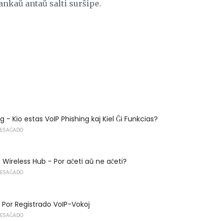
 ankaŭ antaŭ salti surŝipe.
g - Kio estas VoIP Phishing kaj Kiel Ĝi Funkcias?
MESAĜADO
 Wireless Hub - Por aĉeti aŭ ne aĉeti?
MESAĜADO
j Por Registrado VoIP-Vokoj
MESAĜADO