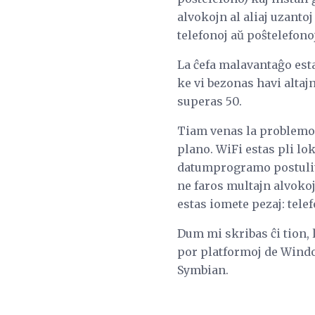
alvokojn al aliaj uzanto
telefonoj aŭ poŝtelefonoj
La ĉefa malavantaĝo esta
ke vi bezonas havi altajn
superas 50.
Tiam venas la problemo,
plano. WiFi estas pli l
datumprogramo postulita
ne faros multajn alvokoj
estas iomete pezaj: tel
Dum mi skribas ĉi tion, 
por platformoj de Windo
Symbian.