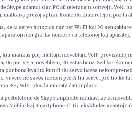
j de Skype uzantaj sian PC aŭ telefonajn softvojn. Voki h
, malkaraj prezoj apliki. Kontrolu ilian retejon por la ak
s, ke la servo funkcias nur per Wi-Fi kaj 3G senkabla te
 aparatojn uzi ĝin. La nombro da telefonoj kaj aparatoj, 
 kiu mankas plej multajn moveblajn VoIP-provizantojn
oka; Do por vera movebleco, 3G estas bona. Sed la rekom
 por bona kvalito kun ĉi tiu servo havas nekomprenebla
n, vi vere ne savos monon per ĉi tiu servo, pro tio ke l
efono 3G / WiFi plus la monata datumplano.
la poŝtelefono de Skype implicite indikas, ke la movebl
ws Mobile kaj Smartphone. Ĉi tio ekskludas uzantojn de