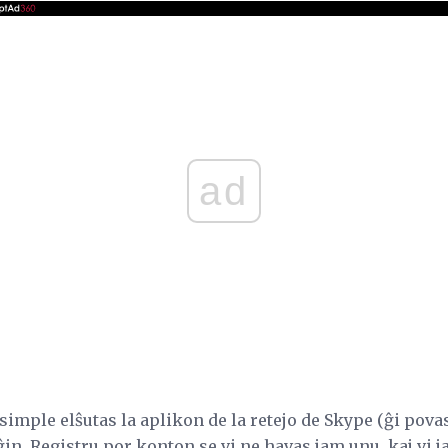
ad
simple elŝutas la aplikon de la retejo de Skype (ĝi povas
 ĝin. Registru por konton se vi ne havas jam unu, kaj vi