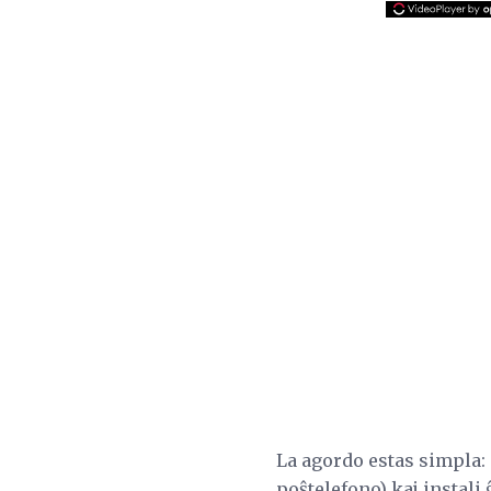
La agordo estas simpla: 
poŝtelefono) kaj instali