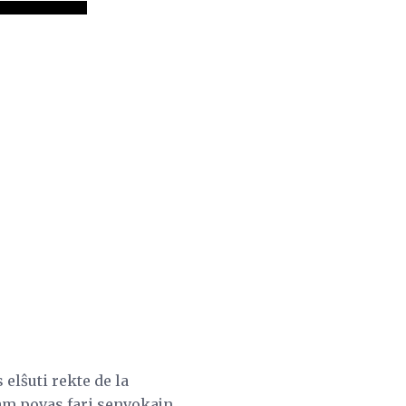
 elŝuti rekte de la
 jam povas fari senvokajn