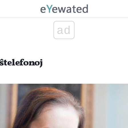
ad
ŝtelefonoj