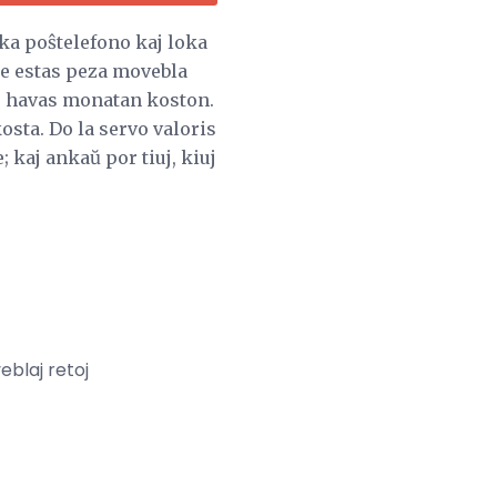
a poŝtelefono kaj loka
 ne estas peza movebla
iu havas monatan koston.
osta. Do la servo valoris
; kaj ankaŭ por tiuj, kiuj
eblaj retoj