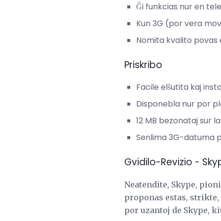
Ĝi funkcias nur en tele
Kun 3G (por vera mov
Nomita kvalito povas 
Priskribo
Facile elŝutita kaj inst
Disponebla nur por p
12 MB bezonataj sur la
Senlima 3G-datuma pla
Gvidilo-Revizio - Sky
Neatendite, Skype, pioni
proponas estas, strikte,
por uzantoj de Skype, k