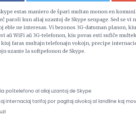
 Skype estas maniero de ŝpari multan monon en komunik
 eĉ paroli kun aliaj uzantoj de Skype senpage. Sed se vi
oj eble ne interesas. Vi bezonos 3G-datuman planon, k
havi aŭ WiFi aŭ 3G-telefonon, kiu povas esti sufiĉe multek
 kiuj faras multajn telefonajn vokojn, precipe internacie
jn uzante la softpefonon de Skype.
ia poŝtelefono al aliaj uzantoj de Skype
j internaciaj tarifoj por pagitaj alvokoj al landline kaj mov
uzi