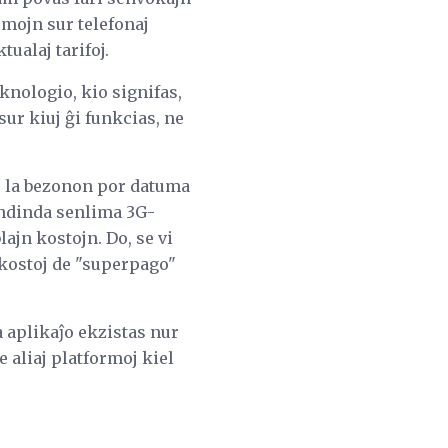
omojn sur telefonaj
tualaj tarifoj.
knologio, kio signifas,
sur kiuj ĝi funkcias, ne
: la bezonon por datuma
endinda senlima 3G-
jn kostojn. Do, se vi
a kostoj de "superpago"
a aplikaĵo ekzistas nur
 aliaj platformoj kiel