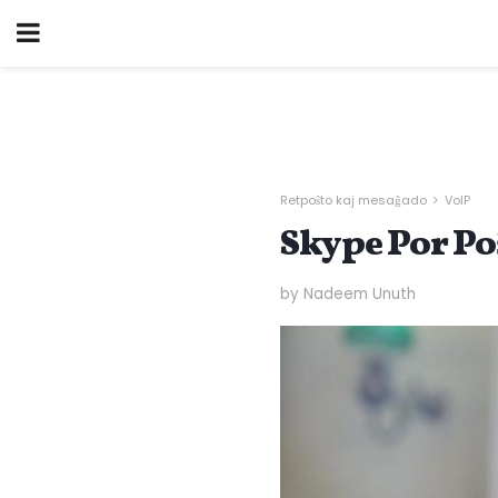
Retpoŝto kaj mesaĝado
VoIP
Skype Por Po
by Nadeem Unuth