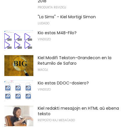
2018
PRODUKTA REVIZIOJ
"La Sims" - Kiel Mortigi Simon
LUDADO
Kio estas M4B-Filo?
VINDOZO
Kiel Modifi Tekston-Grandecon en la
Retumilo de Safaro
MACOJ
Kio estas DDOC-dosiero?
VINDOZO
Kiel redakti mesaĝojn en HTML aŭ ebena
teksto
RETPOŜTO KAJ MESAĜADO