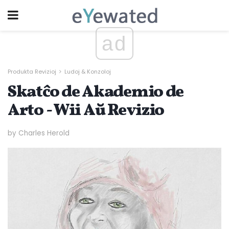
ad
Produkta Revizioj
Ludoj & Konzoloj
Skatĉo de Akademio de
Arto - Wii Aŭ Revizio
by Charles Herold