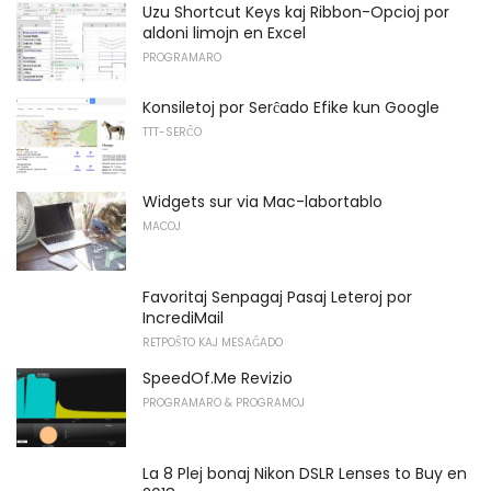
Uzu Shortcut Keys kaj Ribbon-Opcioj por
aldoni limojn en Excel
PROGRAMARO
Konsiletoj por Serĉado Efike kun Google
TTT-SERĈO
Widgets sur via Mac-labortablo
MACOJ
Favoritaj Senpagaj Pasaj Leteroj por
IncrediMail
RETPOŜTO KAJ MESAĜADO
SpeedOf.Me Revizio
PROGRAMARO & PROGRAMOJ
La 8 Plej bonaj Nikon DSLR Lenses to Buy en