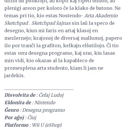
difini du punktojn, aŭ kopii kaj ripeti bildon, aŭ
plenigi areon per koloro ĉe la klako de butono. Ne
temas pri tio, kio estas Nostendo-
Arta Akademio
Sketchpad
.
Sketchpad ŝajnas
sin laŭ la speco de
desegno, kiun mi faris en artaj klasoj en
mezlernejo; krajonoj de diversaj mallumoj, papero
ilo por tranĉi la grafiton, kelkajn elŝutilojn. Ĉi tio
estas
vera
desegna programo, kaj unu, kiu lasas
min vidi, kio okazas al la kapableco de
promesplena arta studento, kiam li jam ne
jardekis.
______________________________
Disvolvita de
: Ĉefaj Ludoj
Eldonita de
: Nintendo
Ĝenro
: Desegna programo
Por aĝoj
: Ĉiuj
Platformo
: Wii U (eShop)