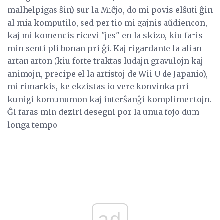
malhelpigas ŝin) sur la Miĉjo, do mi povis elŝuti ĝin
al mia komputilo, sed per tio mi gajnis aŭdiencon,
kaj mi komencis ricevi "jes" en la skizo, kiu faris
min senti pli bonan pri ĝi. Kaj rigardante la alian
artan arton (kiu forte traktas ludajn gravulojn kaj
animojn, precipe el la artistoj de Wii U de Japanio),
mi rimarkis, ke ekzistas io vere konvinka pri
kunigi komunumon kaj interŝanĝi komplimentojn.
Ĝi faras min deziri desegni por la unua fojo dum
longa tempo
ad