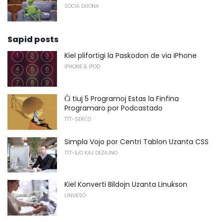
SOCIA DUONA
Sapid posts
Kiel plifortigi la Paskodon de via iPhone
IPHONE & IPOD
Ĉi tiuj 5 Programoj Estas la Finfina
Programaro por Podcastado
TTT-SERĈO
Simpla Vojo por Centri Tablon Uzanta CSS
TTT-EJO KAJ DEZAJNO
Kiel Konverti Bildojn Uzanta Linukson
LINUKSO