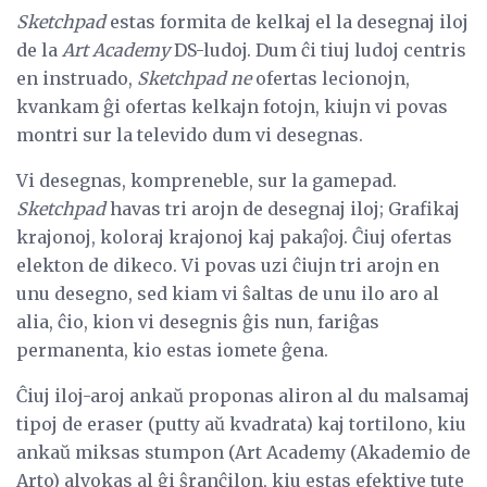
Sketchpad
estas formita de kelkaj el la desegnaj iloj
de la
Art Academy
DS-ludoj. Dum ĉi tiuj ludoj centris
en instruado,
Sketchpad ne
ofertas lecionojn,
kvankam ĝi ofertas kelkajn fotojn, kiujn vi povas
montri sur la televido dum vi desegnas.
Vi desegnas, kompreneble, sur la gamepad.
Sketchpad
havas tri arojn de desegnaj iloj; Grafikaj
krajonoj, koloraj krajonoj kaj pakaĵoj. Ĉiuj ofertas
elekton de dikeco. Vi povas uzi ĉiujn tri arojn en
unu desegno, sed kiam vi ŝaltas de unu ilo aro al
alia, ĉio, kion vi desegnis ĝis nun, fariĝas
permanenta, kio estas iomete ĝena.
Ĉiuj iloj-aroj ankaŭ proponas aliron al du malsamaj
tipoj de eraser (putty aŭ kvadrata) kaj tortilono, kiu
ankaŭ miksas stumpon (Art Academy (Akademio de
Arto) alvokas al ĝi ŝranĉilon, kiu estas efektive tute