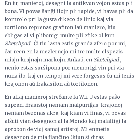
En iuj manieroj, desegni la antikvan vojon estas pli
bona. Vi povas ŝanĝi ilojn pli rapide, vi havas pli da
kontrolo pri la ĝusta dikeco de linio kaj via
tortilono reprenas grafiton laŭ maniero, kiu
ebligas al vi plibonigi multe pli efike ol kun
Sketchpad
. Ĉi tiu lasta estis granda afero por mi,
ĉar reen en la mezlernejo mi tre multe elspezis
miajn krajnajn markojn. Ankaŭ, en
Sketchpad
,
nenio estas surŝipona por memorigi vin pri via
nuna ilo, kaj en tempoj mi vere forgesus ĉu mi tenis
krajonon aŭ frakasilon aŭ tortilonon.
En aliaj manieroj streĉante la Wii U estas paŝo
supren. Erasistoj neniam malpuriĝas, krajonoj
neniam bezonas akre, kaj kiam vi finas, vi povas
alŝuti vian desegnon al la Mondo kaj malaltigi la
aprobon de viaj samaj artistoj. Mi enmetis
desegnon de mia fianĉino (kiun ŝi diras