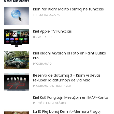
See Newest
Kion fari Kiam Mailto Formoj ne funkcias
TTT-EJO KAJ DEZAJNO
Kiel Apple TV Funkcias
HEJMA TEATRO
Kiel aldoni Akvaron al Foto en Paint Butiko
Pro
PROGRAMARO
Rezervo de datumoj 3 - Kiam vi devas
rekuperi la datumojn de via Mac
PROGRAMARO & PROGRAMOJ
Kiel Kaŝi Forigitajn Mesaĝojn en IMAP-Konto
RETPOŜTO KAJ MESAĜADO
La 10 Plej bonaj Kermit-Memora Frogoj