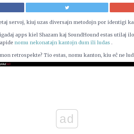
etaj servoj, kiuj uzas diversajn metodojn por identigi k
igadaj apps kiel Shazam kaj SoundHound estas utilaj ilo
rapide
nomu nekonatajn kantojn dum ili ludas
.
 samon retrospekte? Tio estas, nomu kanton, kiu eĉ ne lu
ad