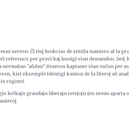
retan servon. Ĉi tiuj funkcias de simila maniero al la pr
l referenco por provi kaj kunigi vian demandon. Sed, ki
 la normalan "aŭdan" itineron kaptante vian voĉon per 
eron, kiel ekzemple identigi kanton de la literoj aŭ ana
is registri.
tigis kelkajn grandajn liberajn retejojn (en neniu aparta 
anieroj.