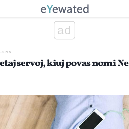
ad
& Aŭdio
etaj servoj, kiuj povas nomi N