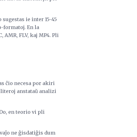
sugestas ie inter 15-45
formatoj. En la
, AMR, FLV, kaj MP4. Pli
as ĉio necesa por akiri
literoj anstataŭ analizi
Do, en teorio vi pli
ovaĵo ne ĝisdatiĝis dum