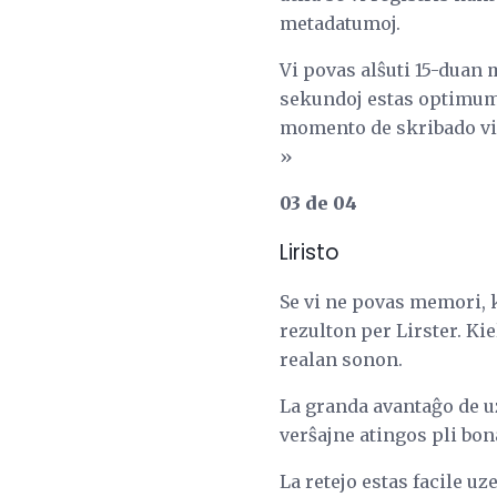
metadatumoj.
Vi povas alŝuti 15-duan
sekundoj estas optimum
momento de skribado vi 
»
03 de 04
Liristo
Se vi ne povas memori, ki
rezulton per Lirster. Kie
realan sonon.
La granda avantaĝo de uzi
verŝajne atingos pli bona
La retejo estas facile 