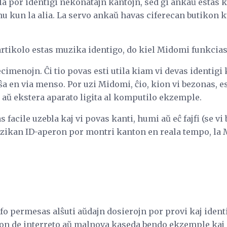
la por identigi nekonatajn kantojn, sed ĝi ankaŭ estas
u kun la alia. La servo ankaŭ havas ciferecan butikon ku
 artikolo estas muzika identigo, do kiel Midomi funkcias
cimenojn. Ĉi tio povas esti utila kiam vi devas identigi 
ŝa en via menso. Por uzi Midomi, ĉio, kion vi bezonas, e
 aŭ ekstera aparato ligita al komputilo ekzemple.
 facile uzebla kaj vi povas kanti, humi aŭ eĉ fajfi (se v
zikan ID-aperon por montri kanton en reala tempo, la 
fo permesas alŝuti aŭdajn dosierojn por provi kaj identig
anton de interreto aŭ malnova kaseda bendo ekzemple kaj