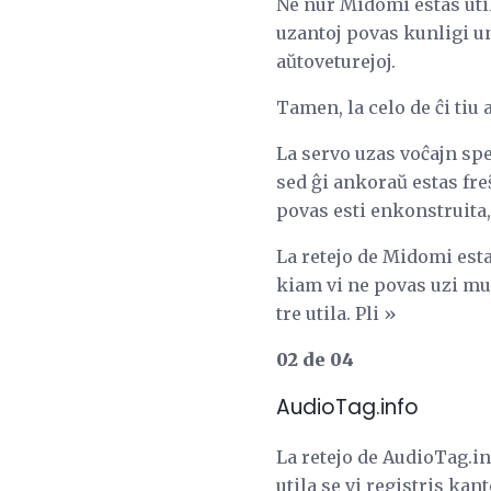
Ne nur Midomi estas uti
uzantoj povas kunligi un
aŭtoveturejoj.
Tamen, la celo de ĉi tiu
La servo uzas voĉajn spe
sed ĝi ankoraŭ estas fre
povas esti enkonstruita,
La retejo de Midomi estas
kiam vi ne povas uzi mu
tre utila. Pli »
02 de 04
AudioTag.info
La retejo de AudioTag.in
utila se vi registris k