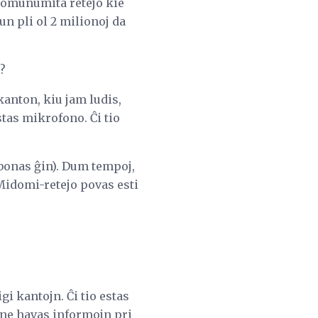
 komunumita retejo kie
n pli ol 2 milionoj da
?
kanton, kiu jam ludis,
stas mikrofono. Ĉi tio
i bonas ĝin). Dum tempoj,
Midomi-retejo povas esti
i kantojn. Ĉi tio estas
 ne havas informojn pri