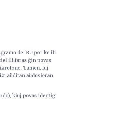
ogramo de IRU por ke ili
el ili faras ĝin povas
mikrofono. Tamen, iuj
lizi aŭditan aŭdosieran
ordo), kiuj povas identigi