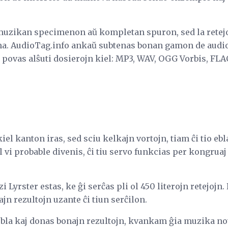
 muzikan specimenon aŭ kompletan spuron, sed la retejo 
a. AudioTag.info ankaŭ subtenas bonan gamon de audio-
povas alŝuti dosierojn kiel: MP3, WAV, OGG Vorbis, FLAC
el kanton iras, sed sciu kelkajn vortojn, tiam ĉi tio ebl
l vi probable divenis, ĉi tiu servo funkcias per kongruaj 
 Lyrster estas, ke ĝi serĉas pli ol 450 literojn retejojn. 
jn rezultojn uzante ĉi tiun serĉilon.
uzebla kaj donas bonajn rezultojn, kvankam ĝia muzika n