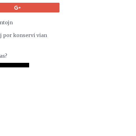
antojn
j por konservi vian
das?