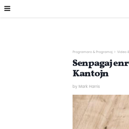
Programaro & Programoj
Video 
Senpagaj enr
Kantojn
by Mark Harris