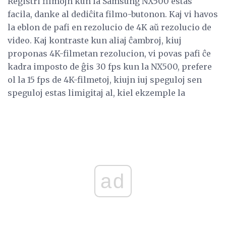
Registri filmojn kun la Samsung NX500 estas
facila, danke al dediĉita filmo-butonon. Kaj vi havos
la eblon de pafi en rezolucio de 4K aŭ rezolucio de
video. Kaj kontraste kun aliaj ĉambroj, kiuj
proponas 4K-filmetan rezolucion, vi povas pafi ĉe
kadra imposto de ĝis 30 fps kun la NX500, prefere
ol la 15 fps de 4K-filmetoj, kiujn iuj speguloj sen
speguloj estas limigitaj al, kiel ekzemple la
ad