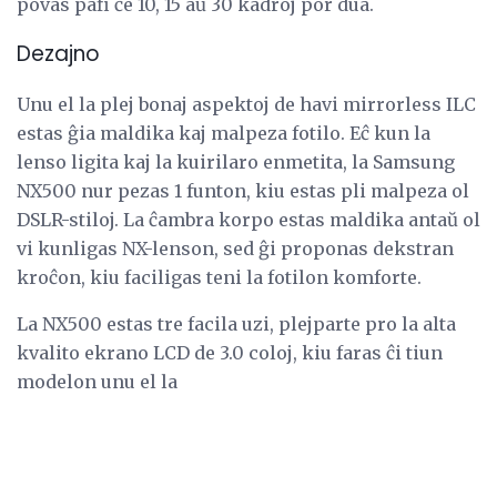
povas pafi ĉe 10, 15 aŭ 30 kadroj por dua.
Dezajno
Unu el la plej bonaj aspektoj de havi mirrorless ILC
estas ĝia maldika kaj malpeza fotilo. Eĉ kun la
lenso ligita kaj la kuirilaro enmetita, la Samsung
NX500 nur pezas 1 funton, kiu estas pli malpeza ol
DSLR-stiloj. La ĉambra korpo estas maldika antaŭ ol
vi kunligas NX-lenson, sed ĝi proponas dekstran
kroĉon, kiu faciligas teni la fotilon komforte.
La NX500 estas tre facila uzi, plejparte pro la alta
kvalito ekrano LCD de 3.0 coloj, kiu faras ĉi tiun
modelon unu el la