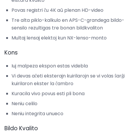
elstara kvalito
Povas registri ĉu 4K aŭ plenan HD-video
Tre alta piklo-kalkulo en APS-C-grandega bildo-
sensilo rezultigas tre bonan bildkvaliton
Multaj lensaj elektoj kun NX-lenso-monto
Kons
Iuj malpeza ekspon estas videbla
Vi devas aĉeti eksterajn kuirilarojn se vi volas ŝarĝi
kuirilaron ekster la ĉambro
Kuracila vivo povus esti pli bona
Neniu celilo
Neniu integrita unueco
Bildo Kvalito