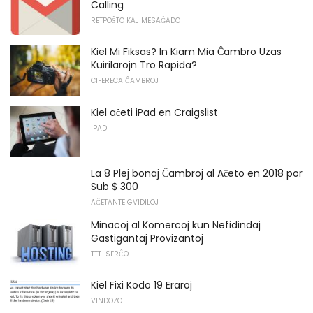
Calling
RETPOŜTO KAJ MESAĜADO
Kiel Mi Fiksas? In Kiam Mia Ĉambro Uzas
Kuirilarojn Tro Rapida?
CIFERECA ĈAMBROJ
Kiel aĉeti iPad en Craigslist
IPAD
La 8 Plej bonaj Ĉambroj al Aĉeto en 2018 por
Sub $ 300
AĈETANTE GVIDILOJ
Minacoj al Komercoj kun Nefidindaj
Gastigantaj Provizantoj
TTT-SERĈO
Kiel Fixi Kodo 19 Eraroj
VINDOZO