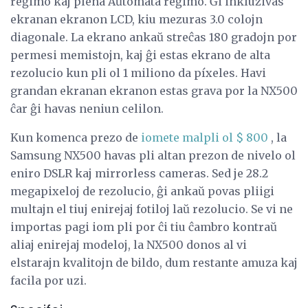
reĝimo kaj plena Aŭtomata reĝimo. Ĝi inkluzivas
ekranan ekranon LCD, kiu mezuras 3.0 colojn
diagonale. La ekrano ankaŭ streĉas 180 gradojn por
permesi memistojn, kaj ĝi estas ekrano de alta
rezolucio kun pli ol 1 miliono da píxeles. Havi
grandan ekranan ekranon estas grava por la NX500
ĉar ĝi havas neniun celilon.
Kun komenca prezo de
iomete malpli ol $ 800
, la
Samsung NX500 havas pli altan prezon de nivelo ol
eniro DSLR kaj mirrorless cameras. Sed je 28.2
megapixeloj de rezolucio, ĝi ankaŭ povas pliigi
multajn el tiuj enirejaj fotiloj laŭ rezolucio. Se vi ne
importas pagi iom pli por ĉi tiu ĉambro kontraŭ
aliaj enirejaj modeloj, la NX500 donos al vi
elstarajn kvalitojn de bildo, dum restante amuza kaj
facila por uzi.