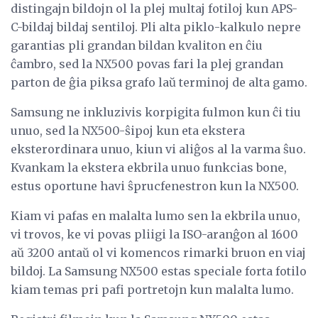
distingajn bildojn ol la plej multaj fotiloj kun APS-
C-bildaj bildaj sentiloj. Pli alta piklo-kalkulo nepre
garantias pli grandan bildan kvaliton en ĉiu
ĉambro, sed la NX500 povas fari la plej grandan
parton de ĝia piksa grafo laŭ terminoj de alta gamo.
Samsung ne inkluzivis korpigita fulmon kun ĉi tiu
unuo, sed la NX500-ŝipoj kun eta ekstera
eksterordinara unuo, kiun vi aliĝos al la varma ŝuo.
Kvankam la ekstera ekbrila unuo funkcias bone,
estus oportune havi ŝprucfenestron kun la NX500.
Kiam vi pafas en malalta lumo sen la ekbrila unuo,
vi trovos, ke vi povas pliigi la ISO-aranĝon al 1600
aŭ 3200 antaŭ ol vi komencos rimarki bruon en viaj
bildoj. La Samsung NX500 estas speciale forta fotilo
kiam temas pri pafi portretojn kun malalta lumo.