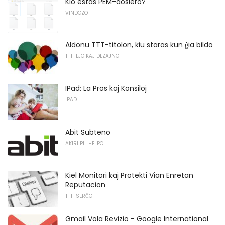
Kio estas PEM-dosiero?
VINDOZO
Aldonu TTT-titolon, kiu staras kun ĝia bildo
TTT-EJO KAJ DEZAJNO
IPad: La Pros kaj Konsiloj
IPAD
Abit Subteno
AKIRI PLI HELPO
Kiel Monitori kaj Protekti Vian Enretan
Reputacion
TTT-SERĈO
Gmail Vola Revizio - Google International