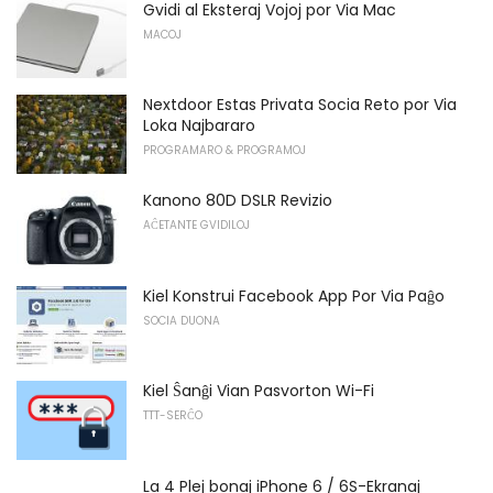
Gvidi al Eksteraj Vojoj por Via Mac
MACOJ
Nextdoor Estas Privata Socia Reto por Via
Loka Najbararo
PROGRAMARO & PROGRAMOJ
Kanono 80D DSLR Revizio
AĈETANTE GVIDILOJ
Kiel Konstrui Facebook App Por Via Paĝo
SOCIA DUONA
Kiel Ŝanĝi Vian Pasvorton Wi-Fi
TTT-SERĈO
La 4 Plej bonaj iPhone 6 / 6S-Ekranaj