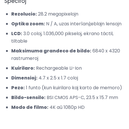
Specifoj
Rezolucio:
28.2 megapixelojn
Optika zoom:
N / A, uzas interŝanĝeblajn lensojn
LCD:
3.0 coloj, 1.036,000 pikseloj, ekrano táctil,
tiltable
Maksimuma grandeco de bildo:
6840 x 4320
rastrumeroj
Kuirilaro:
Rechargeable Li-Ion
Dimensioj:
4.7 x 2.5 x 1.7 coloj
Pezo:
1 funto (kun kuirilaro kaj karto de memoro)
Bildo-sensilo:
BSI CMOS APS-C, 23.5 x 15.7 mm
Modo de filmo:
4K aŭ 1080p HD