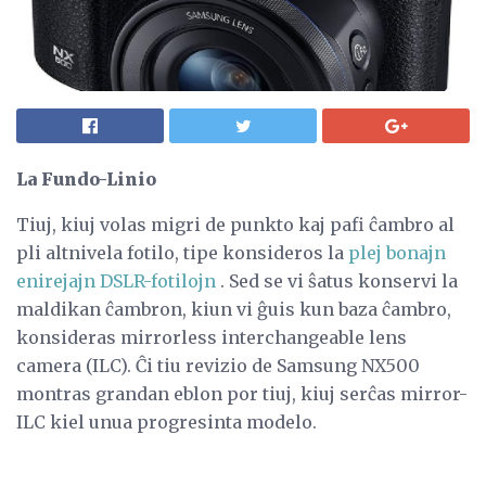
La Fundo-Linio
Tiuj, kiuj volas migri de punkto kaj pafi ĉambro al
pli altnivela fotilo, tipe konsideros la
plej bonajn
enirejajn DSLR-fotilojn
. Sed se vi ŝatus konservi la
maldikan ĉambron, kiun vi ĝuis kun baza ĉambro,
konsideras mirrorless interchangeable lens
camera (ILC). Ĉi tiu revizio de Samsung NX500
montras grandan eblon por tiuj, kiuj serĉas mirror-
ILC kiel unua progresinta modelo.