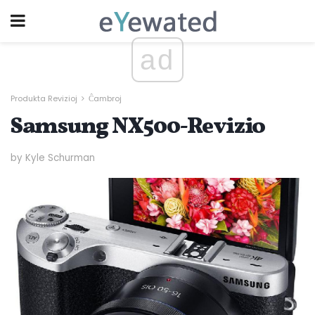
ad
Produkta Revizioj
Ĉambroj
Samsung NX500-Revizio
by Kyle Schurman