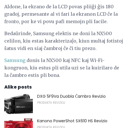
Aldone, la ekrano de la LCD povas pliiĝi ĝis 180
gradoj, permesante al vi fari la ekranon LCD ĉe la
fronto, por ke vi povu pafi memojn pli facile.
Bedaŭrinde, Samsung elektis ne doni la NX500
celilon, kiu estas karakterizaĵo, kiun multaj fotistoj
ŝatus vidi en siaj ĉambroj ĉe ĉi tiu prezo.
Samsung
donis la NX500 kaj NFC kaj Wi-Fi-
kongruon, kiu estus pli utila uzi se la kuirilaro de
la ĉambro estis pli bona.
Alike posts
DXG 5F9Va Duobla Ĉambro Revizio
PRODUKTA REVIZIOJ
Kanono PowerShot SX610 HS Revizio
PRODUKTA REVIZIOJ