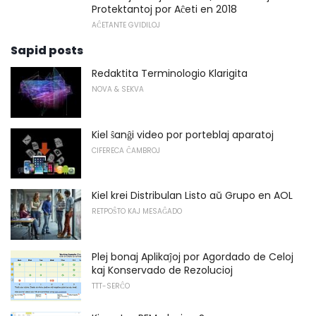
Protektantoj por Aĉeti en 2018
AĈETANTE GVIDILOJ
Sapid posts
Redaktita Terminologio Klarigita
NOVA & SEKVA
Kiel ŝanĝi video por porteblaj aparatoj
CIFERECA ĈAMBROJ
Kiel krei Distribulan Listo aŭ Grupo en AOL
RETPOŜTO KAJ MESAĜADO
Plej bonaj Aplikaĵoj por Agordado de Celoj
kaj Konservado de Rezolucioj
TTT-SERĈO