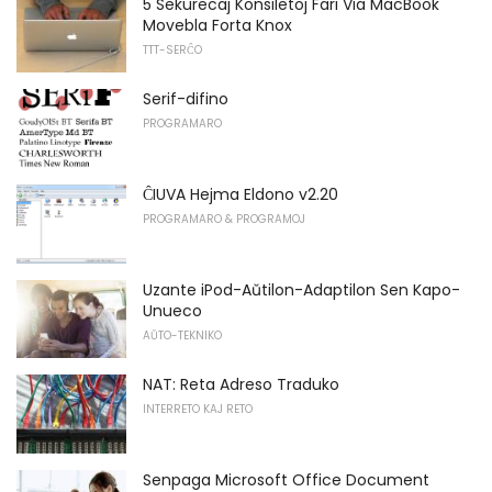
5 Sekurecaj Konsiletoj Fari Via MacBook
Movebla Forta Knox
TTT-SERĈO
Serif-difino
PROGRAMARO
ĈIUVA Hejma Eldono v2.20
PROGRAMARO & PROGRAMOJ
Uzante iPod-Aŭtilon-Adaptilon Sen Kapo-
Unueco
AŬTO-TEKNIKO
NAT: Reta Adreso Traduko
INTERRETO KAJ RETO
Senpaga Microsoft Office Document