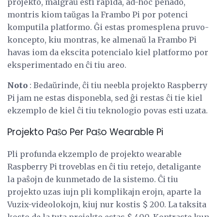
projekto, malgraŭ esti rapida, ad-hoc penado,
montris kiom taŭgas la Frambo Pi por potenci
komputila platformo. Ĝi estas promesplena pruvo-
koncepto, kiu montras, ke almenaŭ la Frambo Pi
havas iom da ekscita potencialo kiel platformo por
eksperimentado en ĉi tiu areo.
Noto
: Bedaŭrinde, ĉi tiu neebla projekto Raspberry
Pi jam ne estas disponebla, sed ĝi restas ĉi tie kiel
ekzemplo de kiel ĉi tiu teknologio povas esti uzata.
Projekto Paŝo Per Paŝo Wearable Pi
Pli profunda ekzemplo de projekto wearable
Raspberry Pi troveblas en ĉi tiu retejo, detaligante
la paŝojn de kunmetado de la sistemo. Ĉi tiu
projekto uzas iujn pli komplikajn erojn, aparte la
Vuzix-videolokojn, kiuj nur kostis $ 200. La taksita
kosto de la tuta projekto estas $ 400. Kontraste kun