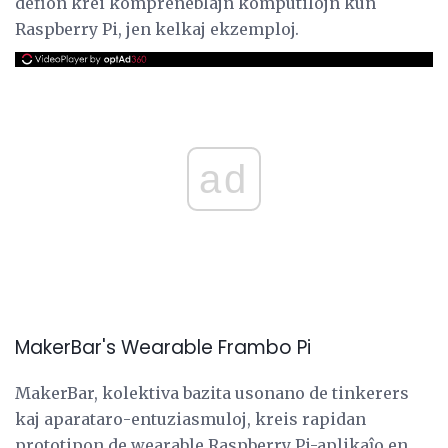
defion krei kompreneblajn komputilojn kun
Raspberry Pi, jen kelkaj ekzemploj.
ad
MakerBar's Wearable Frambo Pi
MakerBar, kolektiva bazita usonano de tinkerers
kaj aparataro-entuziasmuloj, kreis rapidan
prototipon de wearable Raspberry Pi-aplikaĵo en