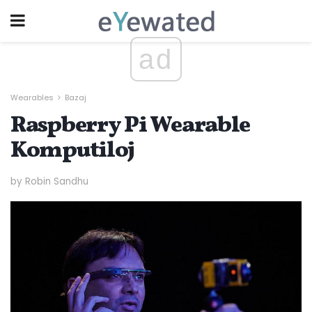
ad
Wearables
Bazaj
Raspberry Pi Wearable
Komputiloj
by Robin Sandhu