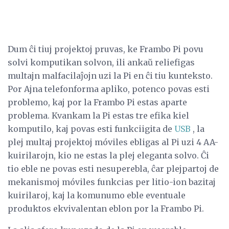
Dum ĉi tiuj projektoj pruvas, ke Frambo Pi povu
solvi komputikan solvon, ili ankaŭ reliefigas
multajn malfacilaĵojn uzi la Pi en ĉi tiu kunteksto.
Por Ajna telefonforma apliko, potenco povas esti
problemo, kaj por la Frambo Pi estas aparte
problema. Kvankam la Pi estas tre efika kiel
komputilo, kaj povas esti funkciigita de
USB
, la
plej multaj projektoj móviles ebligas al Pi uzi 4 AA-
kuirilarojn, kio ne estas la plej eleganta solvo. Ĉi
tio eble ne povas esti nesuperebla, ĉar plejpartoj de
mekanismoj móviles funkcias per litio-ion bazitaj
kuirilaroj, kaj la komunumo eble eventuale
produktos ekvivalentan eblon por la Frambo Pi.