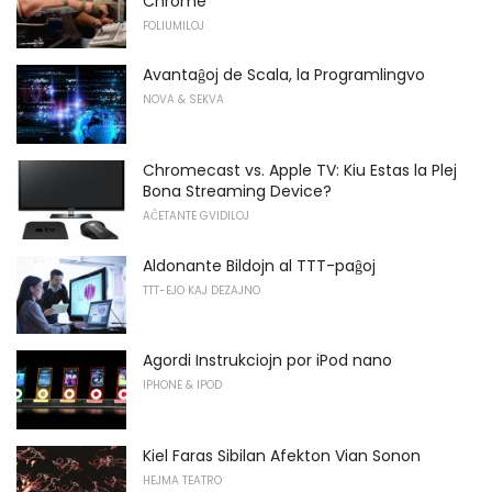
Chrome
FOLIUMILOJ
Avantaĝoj de Scala, la Programlingvo
NOVA & SEKVA
Chromecast vs. Apple TV: Kiu Estas la Plej
Bona Streaming Device?
AĈETANTE GVIDILOJ
Aldonante Bildojn al TTT-paĝoj
TTT-EJO KAJ DEZAJNO
Agordi Instrukciojn por iPod nano
IPHONE & IPOD
Kiel Faras Sibilan Afekton Vian Sonon
HEJMA TEATRO