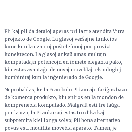
Pli kaj pli da detaloj aperas pri la tre atendita Vitra
projekto de Google. La glasoj verŝajne funkcios
kune kun la uzantoj poŝtelefonoj por provizi
konektecon. La glasoj ankaŭ amas multajn
komputadajn potencojn en iomete eleganta pako,
kiu estas avantaĝo de novaj moveblaj teknologioj
kombinitaj kun la inĝenierado de Google.
Neprobablas, ke la Frambulo Pi iam ajn fariĝos bazo
de komerca produkto, kiu eniros en la mondon de
komprenebla komputado. Malgraŭ esti tre taŭga
por la uzo, la Pi ankoraŭ estas tro dika kaj
subpremita kiel longa solvo; Pli bona alternativo
povus esti modifita movebla aparato. Tamen, je