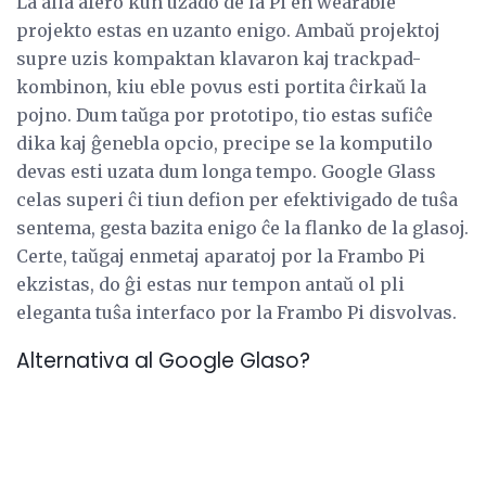
La alia afero kun uzado de la Pi en wearable
projekto estas en uzanto enigo. Ambaŭ projektoj
supre uzis kompaktan klavaron kaj trackpad-
kombinon, kiu eble povus esti portita ĉirkaŭ la
pojno. Dum taŭga por prototipo, tio estas sufiĉe
dika kaj ĝenebla opcio, precipe se la komputilo
devas esti uzata dum longa tempo. Google Glass
celas superi ĉi tiun defion per efektivigado de tuŝa
sentema, gesta bazita enigo ĉe la flanko de la glasoj.
Certe, taŭgaj enmetaj aparatoj por la Frambo Pi
ekzistas, do ĝi estas nur tempon antaŭ ol pli
eleganta tuŝa interfaco por la Frambo Pi disvolvas.
Alternativa al Google Glaso?