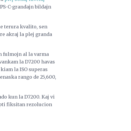
PS-C-grandajn bildajn
e terura kvalito, sen
tre akraj la plej granda
n fulmojn al la varma
. Kvankam la D7200 havas
, kiam la ISO superas
 denaska rango de 25,600,
ado kun la D7200. Kaj vi
ti fiksitan rezolucion