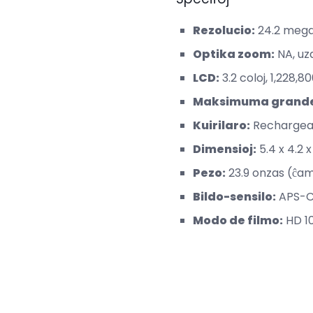
Rezolucio:
24.2 mega
Optika zoom:
NA, uza
LCD:
3.2 coloj, 1,228,
Maksimuma grandec
Kuirilaro:
Rechargeab
Dimensioj:
5.4 x 4.2 x
Pezo:
23.9 onzas (ĉa
Bildo-sensilo:
APS-C
Modo de filmo:
HD 1