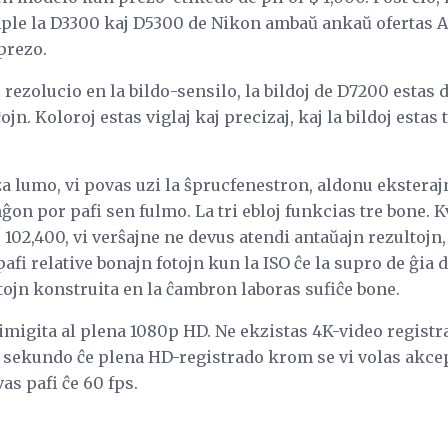
ple la D3300 kaj D5300 de Nikon ambaŭ ankaŭ ofertas A
prezo.
rezolucio en la bildo-sensilo, la bildoj de D7200 estas d
jn. Koloroj estas viglaj kaj precizaj, kaj la bildoj estas 
a lumo, vi povas uzi la ŝprucfenestron, aldonu eksteraj
anĝon por pafi sen fulmo. La tri ebloj funkcias tre bone
102,400, vi verŝajne ne devus atendi antaŭajn rezultojn
afi relative bonajn fotojn kun la ISO ĉe la supro de ĝia
jtojn konstruita en la ĉambron laboras sufiĉe bone.
imigita al plena 1080p HD. Ne ekzistas 4K-video registr
r sekundo ĉe plena HD-registrado krom se vi volas akcep
vas pafi ĉe 60 fps.