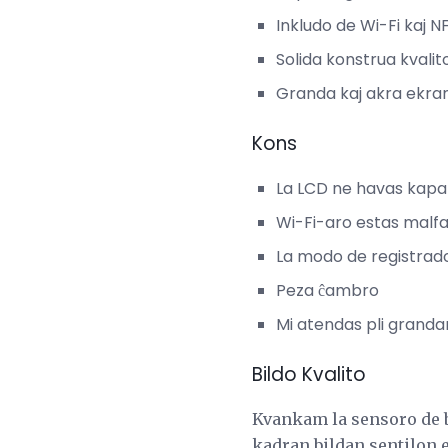
Inkludo de Wi-Fi kaj 
Solida konstrua kvalit
Granda kaj akra ekra
Kons
La LCD ne havas kapabl
Wi-Fi-aro estas malfa
La modo de registrado 
Peza ĉambro
Mi atendas pli granda
Bildo Kvalito
Kvankam la sensoro de bi
kadran bildan sentilon e