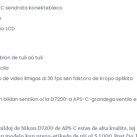
NFC sendrata konektebleco
o
no LCD
on de tuŝi aŭ tuŝi
cila
de video limigas al 30 fps sen faktoro de kropo aplikita
n bildan sentilon ol la D7200-a APS-C-grandega sentilo en
ldoj de Nikon D7200 de APS-C estas de alta kvalito, iuj
n modelo kun prezo-etikedo de pli ol $ 1,000. Post ĉio, 