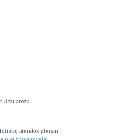
 ĉi tiu prezo
 fotistoj atendos plenan
la
plej bonaj nivelaj