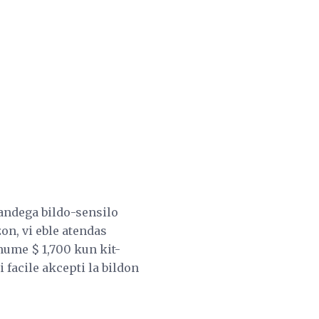
andega bildo-sensilo
on, vi eble atendas
ume $ 1,700 kun kit-
 facile akcepti la bildon