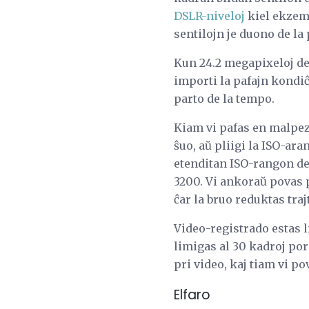
DSLR-niveloj
kiel ekzem
sentilojn je duono de la 
Kun 24.2 megapixeloj de 
importi la pafajn kondiĉo
parto de la tempo.
Kiam vi pafas en malpez
ŝuo, aŭ pliigi la ISO-ar
etenditan ISO-rangon de 
3200. Vi ankoraŭ povas p
ĉar la bruo reduktas tra
Video-registrado estas l
limigas al 30 kadroj po
pri video, kaj tiam vi po
Elfaro