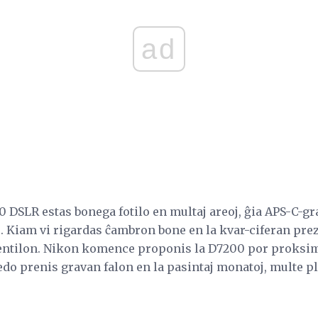
ad
DSLR estas bonega fotilo en multaj areoj, ĝia APS-C-gr
. Kiam vi rigardas ĉambron bone en la kvar-ciferan prez
entilon. Nikon komence proponis la D7200 por proksim
edo prenis gravan falon en la pasintaj monatoj, multe pli