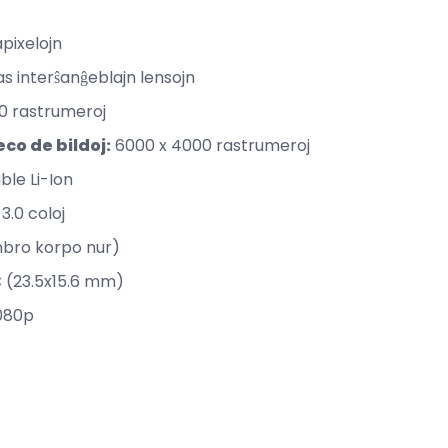
pixelojn
s interŝanĝeblajn lensojn
800 rastrumeroj
o de bildoj:
6000 x 4000 rastrumeroj
le Li-Ion
 3.0 coloj
mbro korpo nur)
 (23.5x15.6 mm)
080p