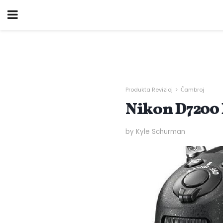
Produkta Revizioj
Ĉambroj
Nikon D7200 
by Kyle Schurman