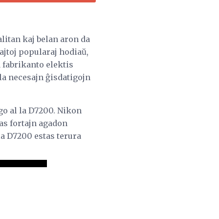
alitan kaj belan aron da
ajtoj popularaj hodiaŭ,
 fabrikanto elektis
la necesajn ĝisdatigojn
igo al la D7200. Nikon
zas fortajn agadon
la D7200 estas terura