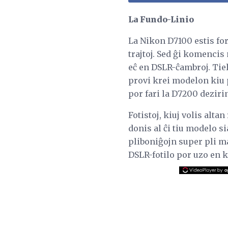
La Fundo-Linio
La Nikon D7100 estis for
trajtoj. Sed ĝi komencis
eĉ en DSLR-ĉambroj. Tiel
provi krei modelon kiu p
por fari la D7200 dezir
Fotistoj, kiuj volis alta
donis al ĉi tiu modelo s
pliboniĝojn super pli m
DSLR-fotilo por uzo en k