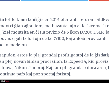
ta fotilo kiam lanĉiĝis en 2013, ofertante teruran bildkv
 montri ĝian aĝon iom, malhavante iujn el la "kromaj" tr
, kiel montrita en ĉi tiu revizio de Nikon D7200 DSLR, la
ovus egali la fortojn de la D7100, kaj ankaŭ provizante 
indan modelon.
n rapidon, estos la plej grandaj profitigantoj de la ĝisdat
ian plej novan bildan procesilon, la Expeed 4, kiu provi
alnovaj Nikon-ĉambroj. Kaj kun pli granda bufora areo, 
ontinua pafo kaj por sportaj fotistoj.