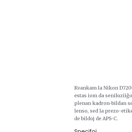
Kvankam la Nikon D7200 
estas iom da seniluziiĝo
plenan kadron-bildan s
lenso, sed la prezo-etik
de bildoj de APS-C.
Specifoj