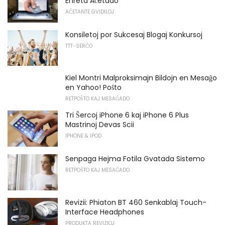
Enreta Aĉetado
AĈETANTE GVIDILOJ
Konsiletoj por Sukcesaj Blogaj Konkursoj
TTT-SERĈO
Kiel Montri Malproksimajn Bildojn en Mesaĝo
en Yahoo! Poŝto
RETPOŜTO KAJ MESAĜADO
Tri Ŝercoj iPhone 6 kaj iPhone 6 Plus
Mastrinoj Devas Scii
IPHONE & IPOD
Senpaga Hejma Fotila Gvatada Sistemo
RETPOŜTO KAJ MESAĜADO
Revizii: Phiaton BT 460 Senkablaj Touch-
Interface Headphones
PRODUKTA REVIZIOJ