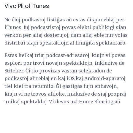
Vivo Pli ol iTunes
Ne ĉiuj podkastoj listiĝas aŭ estas disponeblaj per
iTunes. Iuj podcastistoj povas elekti publikigi sian
verkon per aliaj dosierujoj, dum aliaj eble nur volas
distribui siajn spektaklojn al limigita spektantaro.
Estas kelkaj triaj podcast-adresaroj, kiujn vi povas
esplori por trovi novajn spektaklojn, inkluzive de
Stitcher. Ĉi tio provizas vastan selektadon de
podkastoj alireblaj en kaj iOS kaj Android-aparatoj
tiel kiel tra retumilo. Ĝi gastigas iujn enhavojn,
kiujn vi ne trovos aliloke, inkluzive de siaj propraj
unikaj spektakloj. Vi devos uzi Home Sharing aŭ