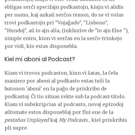
ebligas serĉi specifajn podkastojn, kiujn vi aŭdis
per nomo, kaj ankaŭ serĉos temon, do se vi volas
trovi podkastojn pri "Vojaĝado", "Lisbono",
"Hundoj", aŭ io ajn alia, (inkluzive de "io ajn Else "),
simple eniru, kion vi serĉas en la serĉo-trinkejo
por vidi, kio estas disponebla.
Kiel mi aboni al Podcast?
Kiam vi trovos podcaston, kiun vi ŝatas, la ĉefa
maniero por aboni al podkasto estas tuŝi la
butonon 'aboni' en la paĝo de priskribo de
podkastoj. Ĉi tio situas rekte sub la podcast-titolo.
Kiam vi subskripcias al podcasto, novaj epizodoj
aŭtomate estos disponeblaj por flui ene de la
pestañas Unplayed
kaj
My Podcasts
, kiel priskribis
pli supre.