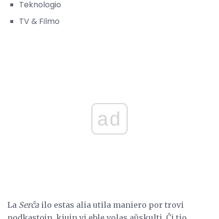
Teknologio
TV & Filmo
ad
La
Serĉa
ilo estas alia utila maniero por trovi
podkastojn, kiujn vi eble volas aŭskulti. Ĉi tio