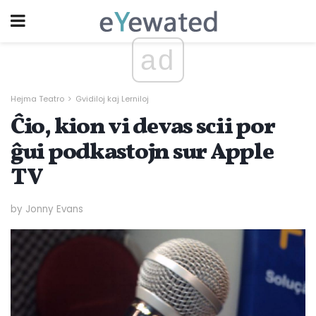
ad
Hejma Teatro
Gvidiloj kaj Lerniloj
Ĉio, kion vi devas scii por
ĝui podkastojn sur Apple
TV
by Jonny Evans