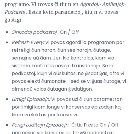
programo. Vi trovos ĉi tiujn en
Agordoj> Aplikaĵoj>
Podcasts
. Estas kvin parametroj, kiujn vi povas
ĝustigi:
Sinkodaj podkastoj
: On / Off
Refresh Every:
Vi povas agordi la programon por
refreŝigi ĉiun horon, ĉiun ses horojn, ĉiutage,
semajne aŭ ĉiam. Jen kio kontrolas, kiam via
sistemo kontrolas novajn transdonojn. Se la
podkastoj, kiujn vi aŭskultas, ne ĝisdatiĝas, ofte vi
povas elekti ĉiumonate - sed se vi ĝuas ĉiutage, vi
almenaŭ volas ĉiutagan ĝisdatigon.
Limigi Epizodojn:
Vi povas uzi ĉi tiun parametron
por limigi kiom longe vi konservas epizodojn kaj
kiom vi elektas por konservi.
Forigi Luditajn Epizodojn
: Ĉi tiu Fiksita On / Off
permesas vin konservi aŭ forviŝi podcastajn