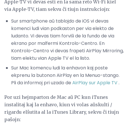
Apple-TV vi devas esti en la sama reto Wi-Fi kiel
via Apple-TV, tiam sekvu ĉi tiujn instrukciojn:
Sur smartphone aŭ tablojdo de iOS vi devas
komenci ludi vian podkaston per via elekto de
ludanto. Vi devas tiam forviŝi de la fundo de via
ekrano por malfermi Kontrolo-Centro. En
Kontrolo-Centro vi devas frapeti AirPlay Mirroring,
tiam elektu vian Apple TV el la listo.
Sur Mac komencu ludi la enhavon kaj poste
ekprenu la butonon AirPlay en la Menuo-stango.
Pli da informoj pri uzado de
AirPlay sur Apple TV
.
Por uzi hejmparton de Mac aŭ PC kun iTunes
instalitaj kaj la enhavo, kiun vi volas aŭskulti /
rigardu elŝutita al la iTunes Library, sekvu ĉi tiujn
paŝojn: