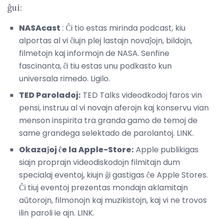
ĝui:
NASAcast
: Ĉi tio estas mirinda podcast, kiu
alportas al vi ĉiujn plej lastajn novaĵojn, bildojn,
filmetojn kaj informojn de NASA. Senfine
fascinanta, ĉi tiu estas unu podkasto kun
universala rimedo. Ligilo.
TED Paroladoj:
TED Talks videodkodoj faros vin
pensi, instruu al vi novajn aferojn kaj konservu vian
menson inspirita tra granda gamo de temoj de
same grandega selektado de parolantoj. LINK.
Okazaĵoj ĉe la Apple-Store:
Apple publikigas
siajn proprajn videodiskodojn filmitajn dum
specialaj eventoj, kiujn ĝi gastigas ĉe Apple Stores.
Ĉi tiuj eventoj prezentas mondajn aklamitajn
aŭtorojn, filmonojn kaj muzikistojn, kaj vi ne trovos
ilin paroli ie ajn. LINK.