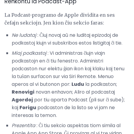
Renkontu la Podcast-App
La Podcast-programo de Apple dividita en ses
ĉefajn sekciojn. Jen kion ĉiu sekcio faras:
Ne ludataj
: Ĉiuj novaj aŭ ne luditaj epizodoj de
podkastoj kiujn vi subskribos estos listigitaj ĉi tie.
Miaj podkastoj
: Vi administras ĉiujn viajn
podkastojn en ĉi tiu fenestro. Administri
podcaston nur elektu ĝian ikon kaj klaku kaj tenu
la tuŝan surfacon sur via Siri Remote. Menuo
aperos al vi butonon por:
Ludu
la podkaston;
Renovigi
novan enhavon; Aliro al podcastaj
Agordoj
por tiu aparta Podcast (pli sur ĉi sube);
kaj
Forigu
podcaston de la listo se vi jam ne
interesas la temon.
Prezentita
: Ĉi tiu sekcio aspektas tiom simila al
Apple App App Store. Ĝi provizas al vi tre vidan