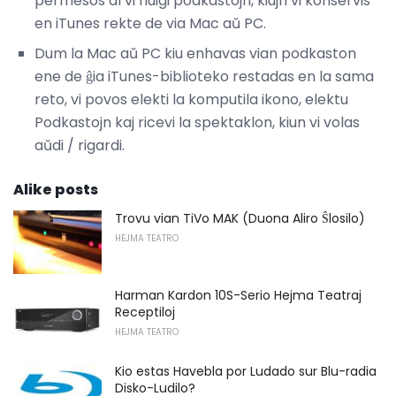
permesos al vi fluigi podkastojn, kiujn vi konservis
en iTunes rekte de via Mac aŭ PC.
Dum la Mac aŭ PC kiu enhavas vian podkaston
ene de ĝia iTunes-biblioteko restadas en la sama
reto, vi povos elekti la komputila ikono, elektu
Podkastojn kaj ricevi la spektaklon, kiun vi volas
aŭdi / rigardi.
Alike posts
Trovu vian TiVo MAK (Duona Aliro Ŝlosilo)
HEJMA TEATRO
Harman Kardon 10S-Serio Hejma Teatraj
Receptiloj
HEJMA TEATRO
Kio estas Havebla por Ludado sur Blu-radia
Disko-Ludilo?