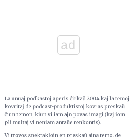
ad
La unuaj podkastoj aperis ĉirkaŭ 2004 kaj la temoj
kovritaj de podcast-produktistoj kovras preskaŭ
ĉiun temon, kiun vi iam ajn povas imagi (kaj iom
pli multaj vi neniam antaŭe renkontis).
Vi trovos spektaklojn en preskaŭ ajna temo, de