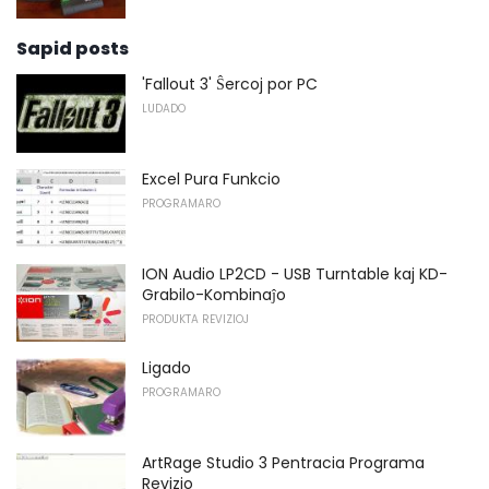
Sapid posts
'Fallout 3' Ŝercoj por PC
LUDADO
Excel Pura Funkcio
PROGRAMARO
ION Audio LP2CD - USB Turntable kaj KD-
Grabilo-Kombinaĵo
PRODUKTA REVIZIOJ
Ligado
PROGRAMARO
ArtRage Studio 3 Pentracia Programa
Revizio