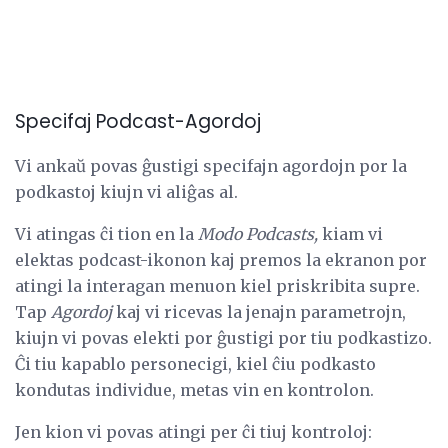
Specifaj Podcast-Agordoj
Vi ankaŭ povas ĝustigi specifajn agordojn por la
podkastoj kiujn vi aliĝas al.
Vi atingas ĉi tion en la
Modo Podcasts,
kiam vi
elektas podcast-ikonon kaj premos la ekranon por
atingi la interagan menuon kiel priskribita supre.
Tap
Agordoj
kaj vi ricevas la jenajn parametrojn,
kiujn vi povas elekti por ĝustigi por tiu podkastizo.
Ĉi tiu kapablo personecigi, kiel ĉiu podkasto
kondutas individue, metas vin en kontrolon.
Jen kion vi povas atingi per ĉi tiuj kontroloj: