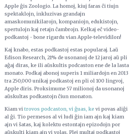
Apple ĝis Zoologio. La homoj, kiuj faras ĉi tiujn
spektaklojn, inkluzivas grandajn
amaskomunikilarojn, kompaniojn, edukistojn,
spertulojn kaj retajn ĉambrojn. Kelkaj eĉ video-
podkastoj - bone rigardu vian Apple-televidilon!
Kaj knabo, estas podkastoj estas popularaj. Laŭ
Edison Research, 21% de usonanoj de 12 jaroj aŭ pli
aĝaj diras, ke ili aŭskultis podcaston ene de la lasta
monato. Podkaj abonoj superis 1 miliardojn en 2013
tra 250,000 unikaj podkastoj en pli ol 100 lingvoj,
Apple diris. Proksimume 57 milionoj da usonanoj
aŭskultas podkastojn ĉiun monaton.
Kiam vi
trovos podcaston, vi ĝuas, ke
vi povas aliĝi
al ĝi. Tio permesos al vi ludi ĝin iam ajn kaj kiam
ajn vi ŝatas, kaj kolektu estontajn epizodojn por
aŭskulti kiam ajn vi volas. Plej multaj podkastoj