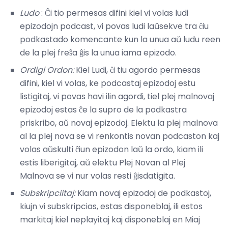
Ludo
: Ĉi tio permesas difini kiel vi volas ludi
epizodojn podcast, vi povas ludi laŭsekve tra ĉiu
podkastado komencante kun la unua aŭ ludu reen
de la plej freŝa ĝis la unua iama epizodo.
Ordigi Ordon:
Kiel Ludi, ĉi tiu agordo permesas
difini, kiel vi volas, ke podcastaj epizodoj estu
listigitaj, vi povas havi ilin agordi, tiel plej malnovaj
epizodoj estas ĉe la supro de la podkastra
priskribo, aŭ novaj epizodoj. Elektu la plej malnova
al la plej nova se vi renkontis novan podcaston kaj
volas aŭskulti ĉiun epizodon laŭ la ordo, kiam ili
estis liberigitaj, aŭ elektu Plej Novan al Plej
Malnova se vi nur volas resti ĝisdatigita.
Subskripciitaj:
Kiam novaj epizodoj de podkastoj,
kiujn vi subskripcias, estas disponeblaj, ili estos
markitaj kiel neplayitaj kaj disponeblaj en Miaj