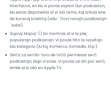
interfacon, en kiu vi povas esplori ĉiun podcaston,
kiu estas disponebla al vi, laŭ temo, kaj ankaŭ ene
de kuracaj kolektoj (vidu '
Trovi novajn podkastojn
' sube).
Supraj Mapoj
: Ĉi tio montras al vi la plej
popularajn podkastojn. Vi povas filtri la rezultojn
laŭ kategorio (Artoj, Komerco, Komedio, ktp.).
Serĉo:
La serĉilo-turo de tvOS permesas serĉi
podkastojn, kiujn vi scias. Vi povas uzi Siri por serĉi,
simile al io alia en Apple TV.