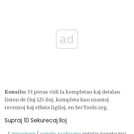
ad
Konsilo:
Vi povas vidi la kompletan kaj detalan
liston de ĉiuj 125 iloj, kompleta kun uzantoj
recenzoj kaj elŝuta ligiloj, en SecTools.org.
Supraj 10 Sekurecaj Iloj
Wireshark
(
pakaĵo preferata
antaŭe konata kiel