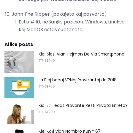
John The Ripper (pakaĵeto kaj pasvorto)
Estis # 10; ne ŝanĝis pozicion. Windows, Linukso
kaj MacOS estas subtenataj
Alike posts
Kiel Ŝlosi Vian Hejmon De Via Smartphone
TTT-SERĈO
La Plej bonaj VPNaj Provizantoj de 2018
TTT-SERĈO
Kial Eĉ Tedas Provante Resti Privata Enreta?
TTT-SERĈO
Kiel Kaŝi Vian Nombro Kun * 67