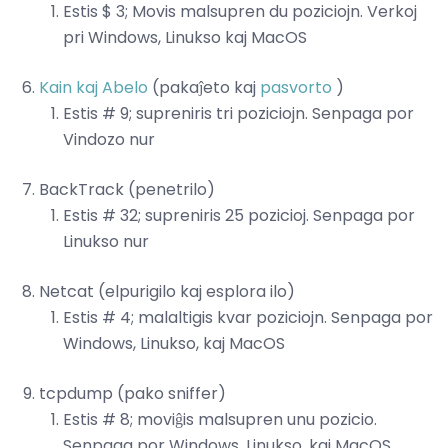
Estis $ 3; Movis malsupren du poziciojn. Verkoj
pri Windows, Linukso kaj MacOS
Kain kaj Abelo
(pakaĵeto kaj
pasvorto
)
Estis # 9; supreniris tri poziciojn. Senpaga por
Vindozo nur
BackTrack (penetrilo)
Estis # 32; supreniris 25 pozicioj. Senpaga por
Linukso nur
Netcat (elpurigilo kaj esplora ilo)
Estis # 4; malaltigis kvar poziciojn. Senpaga por
Windows, Linukso, kaj MacOS
tcpdump (pako sniffer)
Estis # 8; moviĝis malsupren unu pozicio.
Senpaga por Windows, Linukso, kaj MacOS