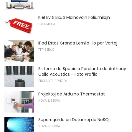
Kiel Eviti Elŝuti Malnovajn Foliumilojn
FOLIUMILOJ
IPad Estas Granda Lernilo-Ilo por Vortoj
TTT-SERĈO
Sistemo de Speciala Parolanto de Anthony
Gallo Acoustics - Foto Profilo
PRODUKTA REVIZIOJ
Projektoj de Arduino Thermostat
NOVA & SEKVA
Superrigardo pri Datumoj de NoSQL
NOVA & SEKVA