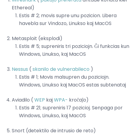
Ethereal)
Estis # 2; movis supre unu pozicion. Libera
havebla sur Vindozo, Linukso kaj MacOS
Metasploit (eksplodi)
Estis # 5; supreniris tri poziciojn. Ĝi funkcias kun
Windows, Linukso, kaj MacOS
Nessus
(
skanilo de vulnerabileco
)
Estis # 1; Movis malsupren du poziciojn.
Windows, Linukso kaj MacOS estas subtenataj
Aviadilo (
WEP
kaj
WPA-
kroĉaĵo)
Estis # 21; supreniris 17 pozicioj. Senpaga por
Windows, Linukso, kaj MacOS
Snort (detektilo de intrusio de reto)