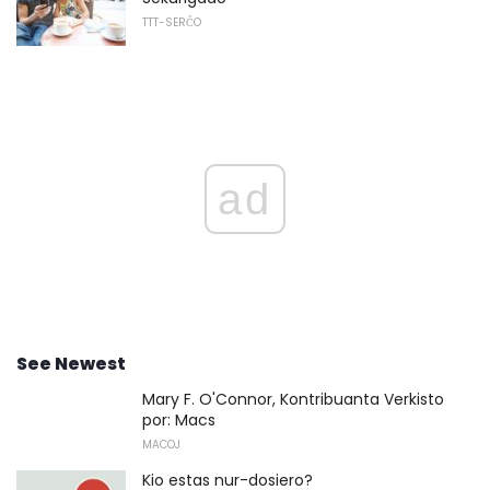
TTT-SERĈO
ad
See Newest
Mary F. O'Connor, Kontribuanta Verkisto
por: Macs
MACOJ
Kio estas nur-dosiero?