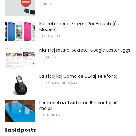
VINDOZO
Kiel rekomenci Frozen iPod-touch (Ĉiu
Modelo)
IPHONE & IPOD
Niaj Plej ŝatataj Sekretaj Google Easter Eggs
TTT-SERĈO
La Tipoj kaj Gamo de DEKaj Telefonoj
RETPOŜTO KAJ MESAĜADO
Lernu kiel uzi Twitter en 15 minutoj aŭ
malpli
SOCIA DUONA
Sapid posts