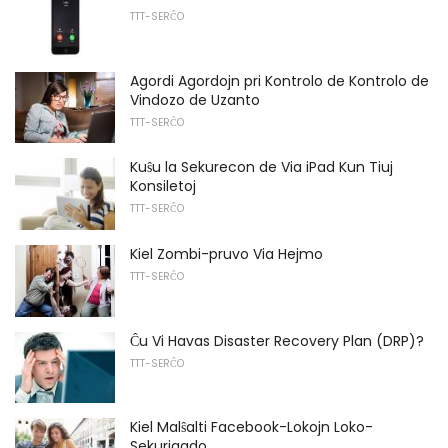
TTT-SERĈO
Agordi Agordojn pri Kontrolo de Kontrolo de
Vindozo de Uzanto
TTT-SERĈO
Kuŝu la Sekurecon de Via iPad Kun Tiuj
Konsiletoj
TTT-SERĈO
Kiel Zombi-pruvo Via Hejmo
TTT-SERĈO
Ĉu Vi Havas Disaster Recovery Plan (DRP)?
TTT-SERĈO
Kiel Malŝalti Facebook-Lokojn Loko-
Sekurigado