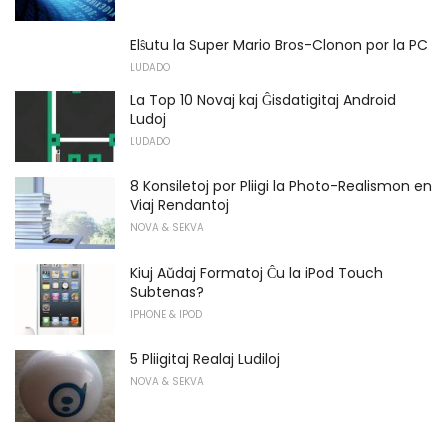
Elŝutu la Super Mario Bros-Clonon por la PC
LUDADO
La Top 10 Novaj kaj Ĝisdatigitaj Android
Ludoj
LUDADO
8 Konsiletoj por Pliigi la Photo-Realismon en
Viaj Rendantoj
NOVA & SEKVA
Kiuj Aŭdaj Formatoj Ĉu la iPod Touch
Subtenas?
IPHONE & IPOD
5 Pliigitaj Realaj Ludiloj
NOVA & SEKVA