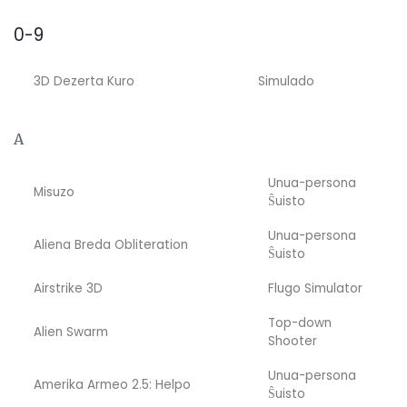
0-9
3D Dezerta Kuro
Simulado
A
Unua-persona
Misuzo
Ŝuisto
Unua-persona
Aliena Breda Obliteration
Ŝuisto
Airstrike 3D
Flugo Simulator
Top-down
Alien Swarm
Shooter
Unua-persona
Amerika Armeo 2.5: Helpo
Ŝuisto