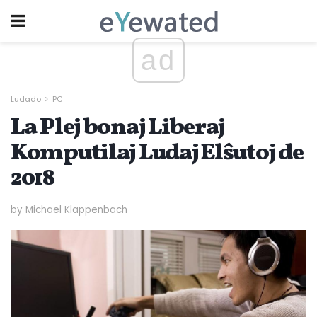
ad
Ludado
PC
La Plej bonaj Liberaj
Komputilaj Ludaj Elŝutoj de
2018
by Michael Klappenbach