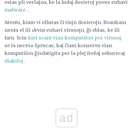
estas pli verŝajna, ke la ludaj dosieroj povus enhavi
malware
.
Atentu, kiam vi elŝutas ĉi tiujn dosierojn. Kvankam
neniu el ili
devus
enhavi virusojn, ĝi eblas, ke ili
faru. Sciu
kiel scani vian komputilon por virusoj,
se la neceso ŝprucas, kaj ĉiam konservu vian
komputilon ĝisdatigita per la plej freŝaj sekurecaj
diakiloj
.
ad