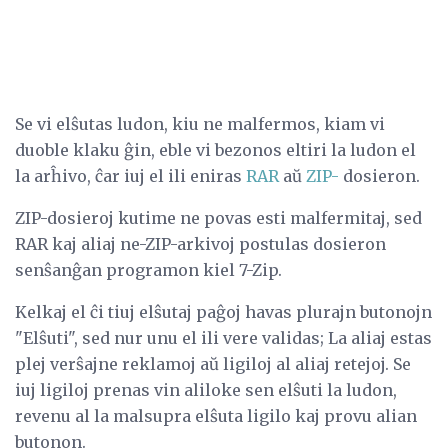
Se vi elŝutas ludon, kiu ne malfermos, kiam vi
duoble klaku ĝin, eble vi bezonos eltiri la ludon el
la arĥivo, ĉar iuj el ili eniras
RAR
aŭ
ZIP-
dosieron.
ZIP-dosieroj kutime ne povas esti malfermitaj, sed
RAR kaj aliaj ne-ZIP-arkivoj postulas dosieron
senŝanĝan programon kiel 7-Zip.
Kelkaj el ĉi tiuj elŝutaj paĝoj havas plurajn butonojn
"Elŝuti", sed nur unu el ili vere validas; La aliaj estas
plej verŝajne reklamoj aŭ ligiloj al aliaj retejoj. Se
iuj ligiloj prenas vin aliloke sen elŝuti la ludon,
revenu al la malsupra elŝuta ligilo kaj provu alian
butonon.