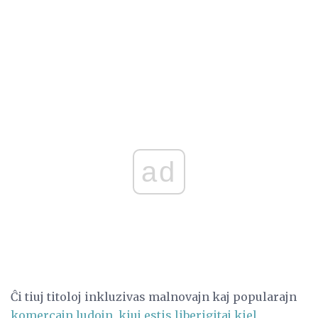
ad
Ĉi tiuj titoloj inkluzivas malnovajn kaj popularajn
komercajn ludojn, kiuj estis liberigitaj kiel