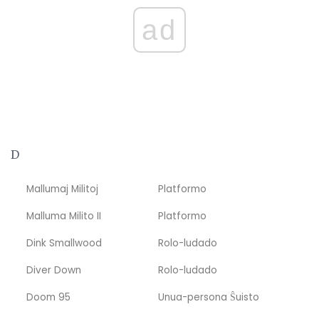
ad
D
Mallumaj Militoj
Platformo
Malluma Milito II
Platformo
Dink Smallwood
Rolo-ludado
Diver Down
Rolo-ludado
Doom 95
Unua-persona Ŝuisto