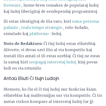
freeware
, home-brew remakes de popularaj ludoj
kaj ludoj liberigitaj de sendependaj programistoj.
Ili estas identigitaj de ilia varo, kiel
unua-persona
pafanto
,
reala tempo strategio
, rolo-ludado,
simulado kaj
platformo-
ludoj.
Noto de Redaktoro:
Ĉi tiuj ludoj estas elŝuteblaj.
Alivorte, vi devas savi ilin al via komputilo kaj
instali ilin antaŭ ol ili estas uzeblaj. Ĉi tiuj ne estas
la samaj kiel
senpagaj interretaj ludoj,
kiuj povas
ludi en via retumilo.
Antaŭ Elŝuti Ĉi tiujn Ludojn
Memoru, ke ĉiu el ĉi tiuj ludoj nur funkcias kiam
elŝuteblas kaj malfermiĝas sur via komputilo. Ĉi tio
metas riskon kompare al interretaj ludoj ĉar ĝi