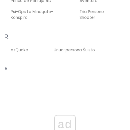
Princo de Persujo 4D
Aventuro
Psi-Ops La Mindgate-
Tria Persono
Konspiro
Shooter
Q
ezQuake
Unua-persona Ŝuisto
R
ad