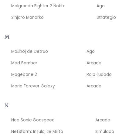
Malgranda Fighter 2 Nokto
Ago
Sinjoro Monarko
Strategio
M
Maŝinoj de Detruo
Ago
Mad Bomber
Arcade
Magebane 2
Rolo-ludado
Mario Forever Galaxy
Arcade
N
Neo Sonic Godspeed
Arcade
NetStorm: Insuloj ĉe Milito
Simulado