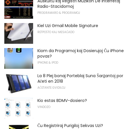
Aŭskultu kaj Registri Muzikon De Interretaj
Radio-Stacidomoj
PROGRAMARO & PROGRAMOJ
Kiel Uzi Gmail Mobile Signature
RETPOŜTO KAJ MESAĜADO
Kiom da Programoj kaj Dosierujoj Ĉu iPhone
povas?
IPHONE & IPOD
La 8 Plej bonaj Porteblaj Suna Ŝarĝantoj por
Aĉeti en 2018
AĈETANTE GVIDILOJ
Kio estas BDMV-dosiero?
VINDOZO
Ĉu Registriraj Purigiloj Sekvas Uzi?