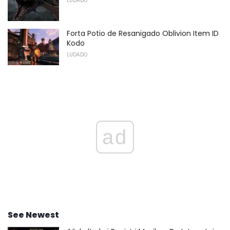
LUDADO
Forta Potio de Resanigado Oblivion Item ID
Kodo
LUDADO
ad
See Newest