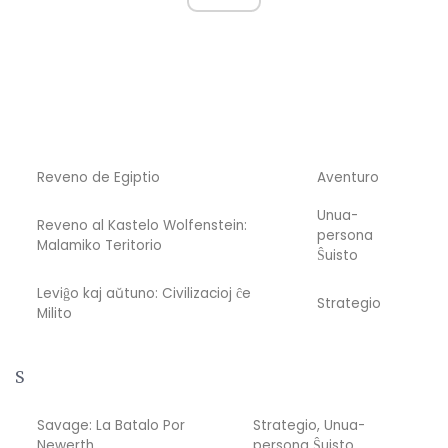
Reveno de Egiptio
Aventuro
Unua-
Reveno al Kastelo Wolfenstein:
persona
Malamiko Teritorio
Ŝuisto
Leviĝo kaj aŭtuno: Civilizacioj ĉe
Strategio
Milito
S
Savage: La Batalo Por
Strategio, Unua-
Newerth
persona Ŝuisto