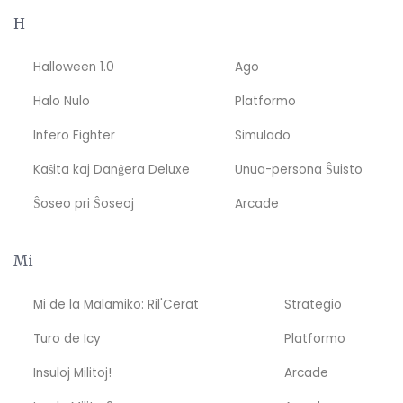
H
Halloween 1.0
Ago
Halo Nulo
Platformo
Infero Fighter
Simulado
Kaŝita kaj Danĝera Deluxe
Unua-persona Ŝuisto
Ŝoseo pri Ŝoseoj
Arcade
Mi
Mi de la Malamiko: Ril'Cerat
Strategio
Turo de Icy
Platformo
Insuloj Militoj!
Arcade