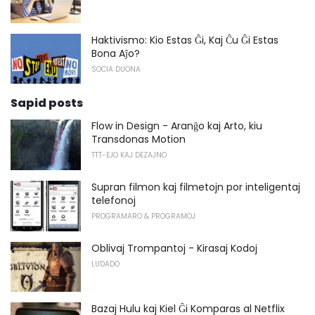
Haktivismo: Kio Estas Ĝi, Kaj Ĉu Ĝi Estas
Bona Aĵo?
SOCIA DUONA
Sapid posts
Flow in Design - Aranĝo kaj Arto, kiu
Transdonas Motion
TTT-EJO KAJ DEZAJNO
Supran filmon kaj filmetojn por inteligentaj
telefonoj
PROGRAMARO & PROGRAMOJ
Oblivaj Trompantoj - Kirasaj Kodoj
LUDADO
Bazaj Hulu kaj Kiel Ĝi Komparas al Netflix