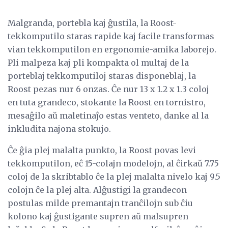
Malgranda, portebla kaj ĝustila, la Roost-
tekkomputilo staras rapide kaj facile transformas
vian tekkomputilon en ergonomie-amika laborejo.
Pli malpeza kaj pli kompakta ol multaj de la
porteblaj tekkomputiloj staras disponeblaj, la
Roost pezas nur 6 onzas. Ĉe nur 13 x 1.2 x 1.3 coloj
en tuta grandeco, stokante la Roost en tornistro,
mesaĝilo aŭ maletinaĵo estas venteto, danke al la
inkludita najona stokujo.
Ĉe ĝia plej malalta punkto, la Roost povas levi
tekkomputilon, eĉ 15-colajn modelojn, al ĉirkaŭ 7.75
coloj de la skribtablo ĉe la plej malalta nivelo kaj 9.5
colojn ĉe la plej alta. Alĝustigi la grandecon
postulas milde premantajn tranĉilojn sub ĉiu
kolono kaj ĝustigante supren aŭ malsupren