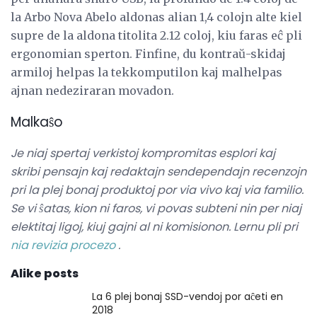
la Arbo Nova Abelo aldonas alian 1,4 colojn alte kiel
supre de la aldona titolita 2.12 coloj, kiu faras eĉ pli
ergonomian sperton. Finfine, du kontraŭ-skidaj
armiloj helpas la tekkomputilon kaj malhelpas
ajnan nedeziraran movadon.
Malkaŝo
Je niaj spertaj verkistoj kompromitas esplori kaj
skribi pensajn kaj redaktajn sendependajn recenzojn
pri la plej bonaj produktoj por via vivo kaj via familio.
Se vi ŝatas, kion ni faros, vi povas subteni nin per niaj
elektitaj ligoj, kiuj gajni al ni komisionon.
Lernu pli pri
nia revizia procezo
.
Alike posts
La 6 plej bonaj SSD-vendoj por aĉeti en
2018