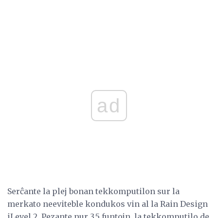
ad
Serĉante la plej bonan tekkomputilon sur la
merkato neeviteble kondukos vin al la Rain Design
iLevel 2. Pezante nur 3.5 funtojn, la tekkomputilo de