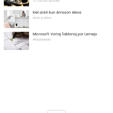
TTT-EJO KAJ DEZAJNO
Kiel aĉeti kun Amazon Alexa
NOVA & SEKVA
Microsoft Vortaj Ŝablonoj por Lernejo
PROGRAMARO