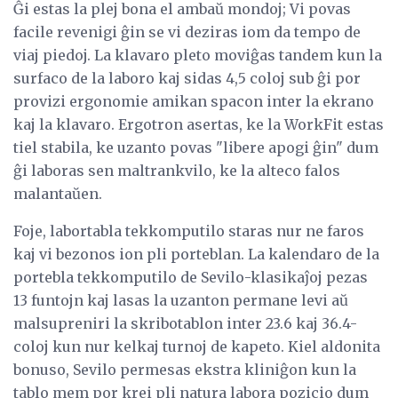
Ĝi estas la plej bona el ambaŭ mondoj; Vi povas
facile revenigi ĝin se vi deziras iom da tempo de
viaj piedoj. La klavaro pleto moviĝas tandem kun la
surfaco de la laboro kaj sidas 4,5 coloj sub ĝi por
provizi ergonomie amikan spacon inter la ekrano
kaj la klavaro. Ergotron asertas, ke la WorkFit estas
tiel stabila, ke uzanto povas "libere apogi ĝin" dum
ĝi laboras sen maltrankvilo, ke la alteco falos
malantaŭen.
Foje, labortabla tekkomputilo staras nur ne faros
kaj vi bezonos ion pli porteblan. La kalendaro de la
portebla tekkomputilo de Sevilo-klasikaĵoj pezas
13 funtojn kaj lasas la uzanton permane levi aŭ
malsupreniri la skribotablon inter 23.6 kaj 36.4-
coloj kun nur kelkaj turnoj de kapeto. Kiel aldonita
bonuso, Sevilo permesas ekstra kliniĝon kun la
tablo mem por krei pli natura labora pozicio dum