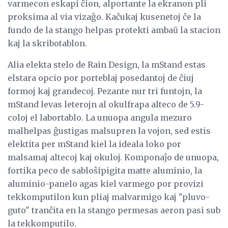
varmecon eskapi ĉion, alportante la ekranon pli
proksima al via vizaĝo. Kaĉukaj kusenetoj ĉe la
fundo de la stango helpas protekti ambaŭ la stacion
kaj la skribotablon.
Alia elekta stelo de Rain Design, la mStand estas
elstara opcio por porteblaj posedantoj de ĉiuj
formoj kaj grandecoj. Pezante nur tri funtojn, la
mStand levas leterojn al okulfrapa alteco de 5.9-
coloj el labortablo. La unuopa angula mezuro
malhelpas ĝustigas malsupren la vojon, sed estis
elektita per mStand kiel la ideala loko por
malsamaj altecoj kaj okuloj. Komponaĵo de unuopa,
fortika peco de sabloŝipigita matte aluminio, la
aluminio-panelo agas kiel varmego por provizi
tekkomputilon kun pliaj malvarmigo kaj "pluvo-
guto" tranĉita en la stango permesas aeron pasi sub
la tekkomputilo.