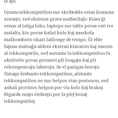
ie ajn
Uzanta tekkomputilon sur skribtablo estas komuna
scenejo, sed ekzistas grava malfacilaĵo: Kiam ĝi
venas al taŭga loko, laptopo sur tablo povas esti tro
malalta, kio povas kaŭzi kolo kaj muskola
malkomforto okazi laŭlonge de tempo. Ĝi eble
ŝajnas malsaĝa aldoni ekstran klavaron kaj muson
al tekkomputilo, sed metante la tekkomputilon ĉe
okulivelo povas permesi pli longajn kaj pli
rekompencajn laborojn. Se vi pasigas horojn
ĉiutage ŝvebante tekkomputilon, aĉetante
tekkomputilon ne nur helpos vian postenon, sed
ankaŭ provizos helpon por via kolo kaj brakoj.
Rigardu niajn elektojn por la plej bonaj
tekkomputiloj.