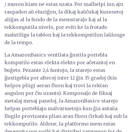
/ muson kiam ne estas uzata. Por malhelpi iun ajn
raspadon aŭ eluziĝon, la dikaj kaŭĉukaj kusenetoj
aliĝas al la fundo de la memstaraĵo kaj al la
tekkomputila nivelo, por eviti ke la frotado
malutiligu la tablon kaj la tekkomputilon laŭlonge
de la tempo.
La AmazonBasics ventilata ĝustila portebla
komputilo estas elekta elekto por aĉetantoj en
buĝeto. Pezante 2,4 funtojn, la starejo estas
ĝustigebla por altecoj inter 12 ĝis 35 gradoj (kiu
helpos pliigi aeran fluon kaj trovi la rektan
angulon por ĉiu uzanto). Komponaĵo de fiksaj
metalaj mesaj paneloj, la AmazonBasics-starejo
helpas porteblajn malvarmetojn kun ĝia antaŭa
flugilo provizanta plian aran fluon ĉirkaŭ kaj sub la
tekkomputilo. Aldone, la platformo mem estas
desegnita por sorbi kaj distribui varmegon for de