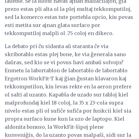
laŭeble. Se la Roost havas ajnan malfacilaĵon, ĝia
prezo estas pli alta ol la plej multaj tekkomputiloj,
sed la komerco estas tute portebla opcio, kiu povas
esti metita sur ajnan glata surfaco por
tekkomputiloj malpli ol .75 coloj en dikeco.
La debato pri ĉu sidanta aŭ staranta ĉe via
skribotablo estas plej bone, ke via ĝenerala sano
daŭras, sed kio se vi povus havi ambaŭ solvojn?
Enmetu la labortablon de labortablo de labortablo
Ergotron WorkFit-T kaj ĝian ĝustan klavaron kaj
tekkomputilon, kiu levas rekte en la aeron prefere
ol salti al uzanto. Kapabla de uzado sur tabloj kiel
malprofundaj kiel 18 coloj, la 35 x 23-cola supra
nivelo estas pli ol sufiĉe sufiĉa por funkcii kiel sia
propra surfaco kune kun la uzo de laptopo. Kiel
aldonita bonuso, la WorkFit-ŝipoj plene
kunveniĝis, do la uzanto povas malpaŝi, sidi sur la