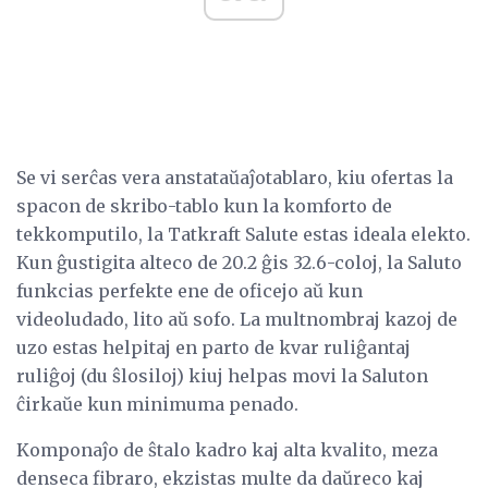
Se vi serĉas vera anstataŭaĵotablaro, kiu ofertas la
spacon de skribo-tablo kun la komforto de
tekkomputilo, la Tatkraft Salute estas ideala elekto.
Kun ĝustigita alteco de 20.2 ĝis 32.6-coloj, la Saluto
funkcias perfekte ene de oficejo aŭ kun
videoludado, lito aŭ sofo. La multnombraj kazoj de
uzo estas helpitaj en parto de kvar ruliĝantaj
ruliĝoj (du ŝlosiloj) kiuj helpas movi la Saluton
ĉirkaŭe kun minimuma penado.
Komponaĵo de ŝtalo kadro kaj alta kvalito, meza
denseca fibraro, ekzistas multe da daŭreco kaj