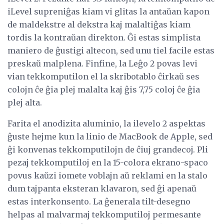
iLevel supreniĝas kiam vi glitas la antaŭan kapon
de maldekstre al dekstra kaj malaltiĝas kiam
tordis la kontraŭan direkton. Ĝi estas simplista
maniero de ĝustigi altecon, sed unu tiel facile estas
preskaŭ malplena. Finfine, la Leĝo 2 povas levi
vian tekkomputilon el la skribotablo ĉirkaŭ ses
colojn ĉe ĝia plej malalta kaj ĝis 7,75 coloj ĉe ĝia
plej alta.
Farita el anodizita aluminio, la ilevelo 2 aspektas
ĝuste hejme kun la linio de MacBook de Apple, sed
ĝi konvenas tekkomputilojn de ĉiuj grandecoj. Pli
pezaj tekkomputiloj en la 15-colora ekrano-spaco
povus kaŭzi iomete voblajn aŭ reklami en la stalo
dum tajpanta eksteran klavaron, sed ĝi apenaŭ
estas interkonsento. La ĝenerala tilt-desegno
helpas al malvarmaj tekkomputiloj permesante