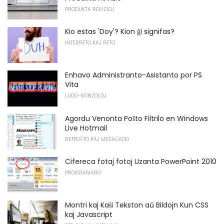
PRODUKTA REVIZIOJ
Kio estas 'Doy'? Kion ĝi signifas?
INTERRETO KAJ RETO
Enhavo Administranto-Asistanto por PS
Vita
LUDO-KONZOLOJ
Agordu Venonta Poŝto Filtrilo en Windows
Live Hotmail
RETPOŜTO KAJ MESAĜADO
Cifereca fotaj fotoj Uzanta PowerPoint 2010
PROGRAMARO
Montri kaj Kaŝi Tekston aŭ Bildojn Kun CSS
kaj Javascript