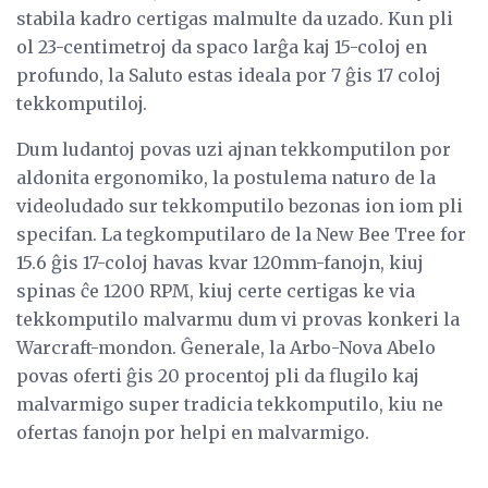
stabila kadro certigas malmulte da uzado. Kun pli
ol 23-centimetroj da spaco larĝa kaj 15-coloj en
profundo, la Saluto estas ideala por 7 ĝis 17 coloj
tekkomputiloj.
Dum ludantoj povas uzi ajnan tekkomputilon por
aldonita ergonomiko, la postulema naturo de la
videoludado sur tekkomputilo bezonas ion iom pli
specifan. La tegkomputilaro de la New Bee Tree for
15.6 ĝis 17-coloj havas kvar 120mm-fanojn, kiuj
spinas ĉe 1200 RPM, kiuj certe certigas ke via
tekkomputilo malvarmu dum vi provas konkeri la
Warcraft-mondon. Ĝenerale, la Arbo-Nova Abelo
povas oferti ĝis 20 procentoj pli da flugilo kaj
malvarmigo super tradicia tekkomputilo, kiu ne
ofertas fanojn por helpi en malvarmigo.