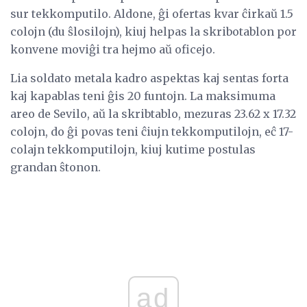
sur tekkomputilo. Aldone, ĝi ofertas kvar ĉirkaŭ 1.5
colojn (du ŝlosilojn), kiuj helpas la skribotablon por
konvene moviĝi tra hejmo aŭ oficejo.
Lia soldato metala kadro aspektas kaj sentas forta
kaj kapablas teni ĝis 20 funtojn. La maksimuma
areo de Sevilo, aŭ la skribtablo, mezuras 23.62 x 17.32
colojn, do ĝi povas teni ĉiujn tekkomputilojn, eĉ 17-
colajn tekkomputilojn, kiuj kutime postulas
grandan ŝtonon.
ad