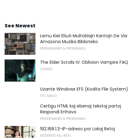
See Newest
Lernu Kiel Elŝuti Multoblajn Kantojn De Via
Amazona Muzika Biblioteko
PROGRAMARO & PROGRAMOJ
The Elder Scrolls IV: Oblivion Vampire FAQ
LUDADO
Uzante Windows EFS (Kodita File System)
TTT-SERĈO
Certigu HTML kaj ebenaj tekstaj partoj
Respondi Enhavo
PROGRAMARO & PROGRAMOJ
192.168.1.3-IP-adreso por Lokaj Retoj
INTERRETO KAJ RETO