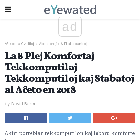
ad
Aĉetante Gvidiloj
Akcesoraĵoj & Ekstercentraj
La 8 Plej Komfortaj
Tekkomputilaj
Tekkomputiloj kaj Stabatoj
al Aĉeto en 2018
by David Beren
Akiri porteblan tekkomputilon kaj laboru komforte