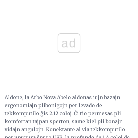
ad
Aldone, la Arbo Nova Abelo aldonas iujn bazajn
ergonomiajn plibonigojn per levado de
tekkomputilo ĝis 2.12 coloj. Ĉi tio permesas pli
komfortan tajpan sperton, same kiel pli bonajn
vidajn angulojn. Konektante al via tekkomputilo
per ununura ŝnuro USB, la profundo de 1.4 coloj de