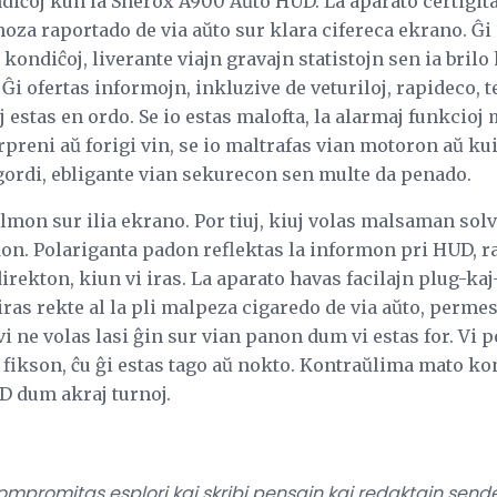
diĉoj kun la Sherox A900 Aŭto HUD. La aparato certigit
za raportado de via aŭto sur klara cifereca ekrano. Ĝi 
kondiĉoj, liverante viajn gravajn statistojn sen ia brilo 
i ofertas informojn, inkluzive de veturiloj, rapideco, te
loj estas en ordo. Se io estas malofta, la alarmaj funkci
rpreni aŭ forigi vin, se io maltrafas vian motoron aŭ ku
 agordi, ebligante vian sekurecon sen multe da penado.
filmon sur ilia ekrano. Por tiuj, kiuj volas malsaman sol
. Polariganta padon reflektas la informon pri HUD, ra
irekton, kiun vi iras. La aparato havas facilajn plug-kaj
iras rekte al la pli malpeza cigaredo de via aŭto, permes
 ne volas lasi ĝin sur vian panon dum vi estas for. Vi p
 fikson, ĉu ĝi estas tago aŭ nokto. Kontraŭlima mato ko
UD dum akraj turnoj.
 kompromitas esplori kaj skribi pensajn kaj redaktajn sen