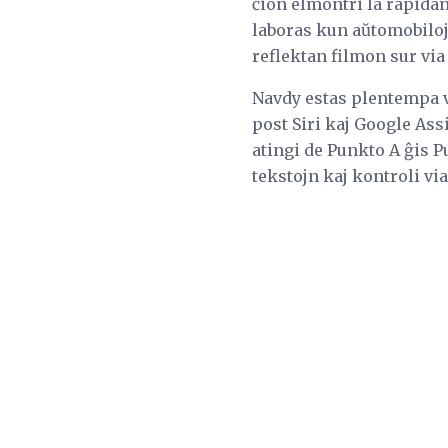
ĉion elmontri la rapidan
laboras kun aŭtomobiloj 
reflektan filmon sur via
Navdy estas plentempa v
post Siri kaj Google Ass
atingi de Punkto A ĝis P
tekstojn kaj kontroli vi