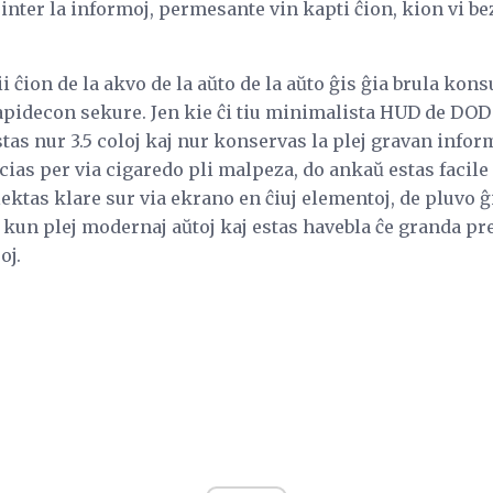
inter la informoj, permesante vin kapti ĉion, kion vi be
i ĉion de la akvo de la aŭto de la aŭto ĝis ĝia brula kon
rapidecon sekure. Jen kie ĉi tiu minimalista HUD de DO
as nur 3.5 coloj kaj nur konservas la plej gravan infor
cias per via cigaredo pli malpeza, do ankaŭ estas facile 
flektas klare sur via ekrano en ĉiuj elementoj, de pluvo ĝi
kun plej modernaj aŭtoj kaj estas havebla ĉe granda pr
oj.