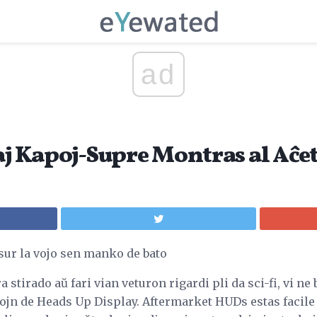
ad
aj Kapoj-Supre Montras al Aĉet
sur la vojo sen manko de bato
ra stirado aŭ fari vian veturon rigardi pli da sci-fi, vi n
ojn de Heads Up Display. Aftermarket HUDs estas facile i