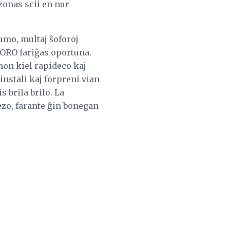
zonas scii en nur
sumo, multaj ŝoforoj
DORO fariĝas oportuna.
mon kiel rapideco kaj
instali kaj forpreni vian
s brila brilo. La
ezo, farante ĝin bonegan