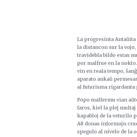
La progresinta Antaŭita
la distancon sur la vojo
travidebla bildo estas m
por malfrue en la nokto.
vin en reala tempo, ŝanĝ
aparato ankaŭ permesas 
al futurisma rigardanta
Popo malfermu vian aŭton
faros, kiel la plej multa
kapabloj de la veturilo 
A8 donas informojn cruci
spegulo al nivelo de la 