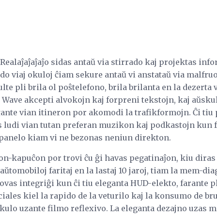
 Realaĵaĵaĵaĵo sidas antaŭ via stirrado kaj projektas i
, do viaj okuloj ĉiam sekure antaŭ vi anstataŭ via malfru
ulte pli brila ol poŝtelefono, brila brilanta en la dezert
 Wave akcepti alvokojn kaj forpreni tekstojn, kaj aŭsk
ante vian itineron por akomodi la trafikformojn. Ĉi tiu 
ludi vian tutan preferan muzikon kaj podkastojn kun f
 panelo kiam vi ne bezonas neniun direkton.
-kapuĉon por trovi ĉu ĝi havas pegatinaĵon, kiu diras O
j aŭtomobiloj faritaj en la lastaj 10 jaroj, tiam la mem-di
povas integriĝi kun ĉi tiu eleganta HUD-elekto, farante p
ales kiel la rapido de la veturilo kaj la konsumo de bru
okulo uzante filmo reflexivo. La eleganta dezajno uzas 