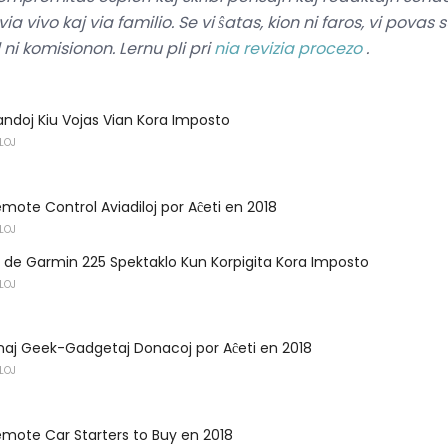
ia vivo kaj via familio.
Se vi ŝatas, kion ni faros, vi povas 
al ni komisionon.
Lernu pli pri
nia revizia procezo
.
ndoj Kiu Vojas Vian Kora Imposto
LOJ
emote Control Aviadiloj por Aĉeti en 2018
LOJ
 de Garmin 225 Spektaklo Kun Korpigita Kora Imposto
LOJ
onaj Geek-Gadgetaj Donacoj por Aĉeti en 2018
LOJ
emote Car Starters to Buy en 2018