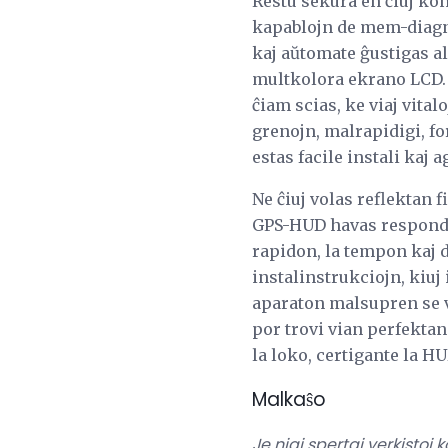
Restu sekura en ĉiuj kon
kapablojn de mem-diagno
kaj aŭtomate ĝustigas al 
multkolora ekrano LCD. Ĝ
ĉiam scias, ke viaj vita
grenojn, malrapidigi, fo
estas facile instali kaj
Ne ĉiuj volas reflektan 
GPS-HUD havas respondon
rapidon, la tempon kaj d
instalinstrukciojn, kiuj 
aparaton malsupren se vi
por trovi vian perfektan
la loko, certigante la H
Malkaŝo
Je niaj spertaj verkistoj