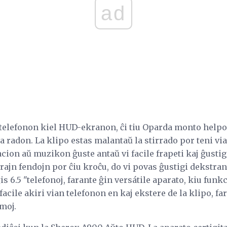
ad
ŝtelefonon kiel HUD-ekranon, ĉi tiu Oparda monto helpo
 radon. La klipo estas malantaŭ la stirrado por teni vi
ion aŭ muzikon ĝuste antaŭ vi facile frapeti kaj ĝustigi
rajn fendojn por ĉiu kroĉu, do vi povas ĝustigi dekstra
is 6.5 "telefonoj, farante ĝin versátile aparato, kiu funk
facile akiri vian telefonon en kaj ekstere de la klipo, fa
moj.