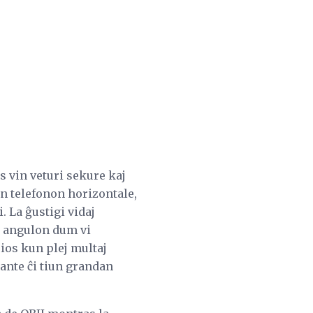
s vin veturi sekure kaj
an telefonon horizontale,
. La ĝustigi vidaj
n angulon dum vi
cios kun plej multaj
rante ĉi tiun grandan