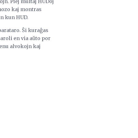
ojn. Plej multaj HUDoj
gnozo kaj montras
con kun HUD.
parataro. Ŝi kuraĝas
aroli en via aŭto por
renu alvokojn kaj