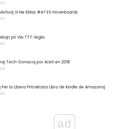
LOJ
 Motivoj Vi Ne Eblas #A? Eti Hoverboards
LOJ
ekojn pri Via TTT-legilo
LOJ
onaj Tech-Donacoj por Aĉeti en 2018
LOJ
oj Per la Libera Pritraktata Libro de Kindle de Amazonoj
LOJ
ad