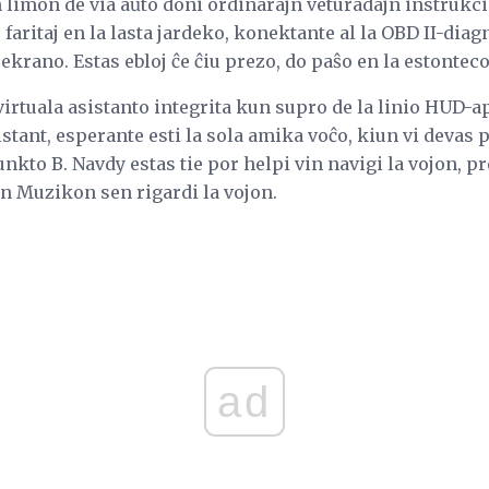
 limon de via aŭto doni ordinarajn veturadajn instrukci
faritaj en la lasta jardeko, konektante al la OBD II-dia
 ekrano. Estas ebloj ĉe ĉiu prezo, do paŝo en la estonte
irtuala asistanto integrita kun supro de la linio HUD-a
istant, esperante esti la sola amika voĉo, kiun vi devas p
unkto B. Navdy estas tie por helpi vin navigi la vojon, p
an Muzikon sen rigardi la vojon.
ad