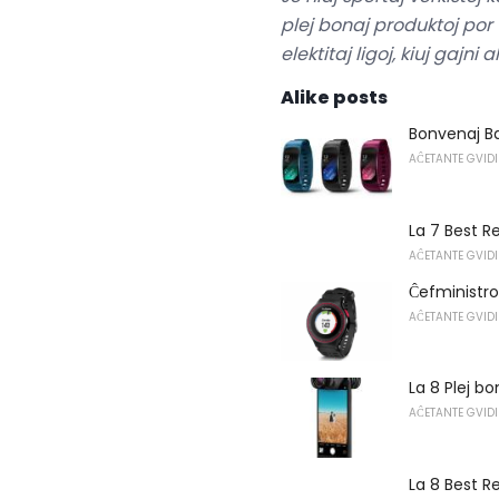
plej bonaj produktoj por v
elektitaj ligoj, kiuj gajni 
Alike posts
Bonvenaj Ba
AĈETANTE GVIDI
La 7 Best R
AĈETANTE GVIDI
Ĉefministro
AĈETANTE GVIDI
La 8 Plej b
AĈETANTE GVIDI
La 8 Best R