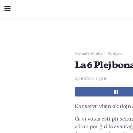
Aĉetante Gvidiloj
Gadgets
La 6 Plej bon
by Patrick Hyde
Konservu viajn okulojn 
Ĉu vi volas esti pli seku
aŭton por ĝui la avantaĝ