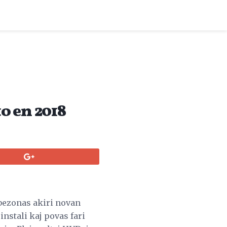
o en 2018
e bezonas akiri novan
nstali kaj povas fari