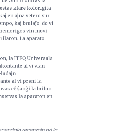
a de OBII montras la
estas klare kolorigita
kaj en ajna vetero sur
mpo, kaj brulaĵo, do vi
oj memorigos vin movi
irilaron. La aparato
von, la ITEQ Universala
kontante al vi vian
-ludajn
ante al vi preni la
ovas eĉ ŝanĝi la brilon
nservas la aparaton en
dependajn recenzojn pri la