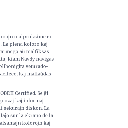
nformojn malproksime en
o. La plena koloro kaj
a varmego aŭ malfiksas
ultu, kiam Navdy navigas
plibonigita veturado-
acileco, kaj malfaŭdas
BDII Certified. Se ĝi
agnozaj kaj informaj
li sekurajn diskon. La
laĵo sur la ekrano de la
malsamajn kolorojn kaj