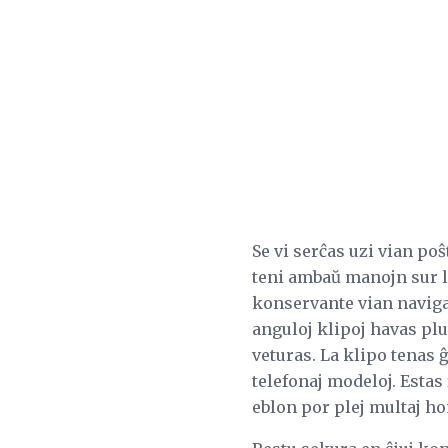
Se vi serĉas uzi vian po
teni ambaŭ manojn sur la
konservante vian navigac
anguloj klipoj havas plu
veturas. La klipo tenas ĝ
telefonaj modeloj. Estas 
eblon por plej multaj ho