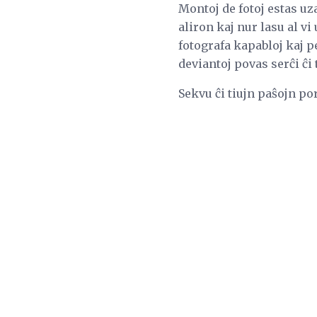
Montoj de fotoj estas uza
aliron kaj nur lasu al vi
fotografa kapabloj kaj p
deviantoj povas serĉi ĉi 
Sekvu ĉi tiujn paŝojn po