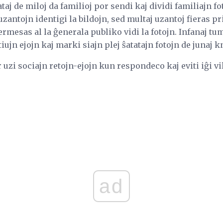
taj de miloj da familioj por sendi kaj dividi familiajn fot
 uzantojn identigi la bildojn, sed multaj uzantoj fieras pri
ermesas al la ĝenerala publiko vidi la fotojn. Infanaj tu
tiujn ejojn kaj marki siajn plej ŝatatajn fotojn de junaj 
r uzi sociajn retojn-ejojn kun respondeco kaj eviti iĝi v
ad