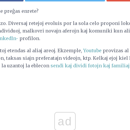
ile preĝas enrete?
iozo. Diversaj retejoj evoluis por la sola celo proponi l
individuoj, malkovri novajn aferojn kaj komuniki kun ali
nkedIn-
profilon.
toj etendas al aliaj areoj. Ekzemple,
Youtube
provizas al 
, taksas siajn preferatajn videojn, ktp. Kelkaj ejoj kiel
 la uzantoj la eblecon
sendi kaj dividi fotojn kaj familia
ad