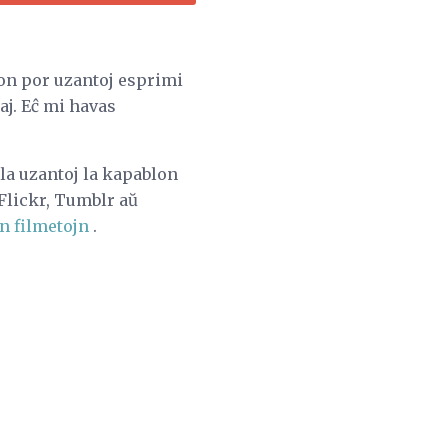
okon por uzantoj esprimi
aj. Eĉ mi havas
la uzantoj la kapablon
 Flickr, Tumblr aŭ
jn filmetojn
.