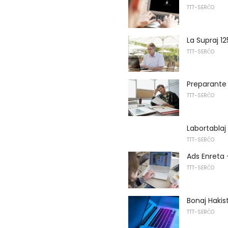
TTT-SERĈO
La Supraj 1
TTT-SERĈO
Preparante
TTT-SERĈO
Labortablaj
TTT-SERĈO
Ads Enreta -
TTT-SERĈO
Bonaj Hakist
TTT-SERĈO