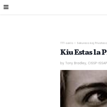
TTT-serĉo
Sekureco kaj Privatec
Kiu Estas la 
by Tony Bradley, CISSP-ISSA