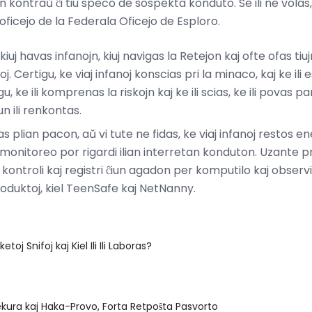
gon kontraŭ ĉi tiu speco de sospekta konduto. Se ili ne volas
oficejo de la Federala Oficejo de Esploro.
kiuj havas infanojn, kiuj navigas la Retejon kaj ofte ofas tiu
j. Certigu, ke viaj infanoj konscias pri la minaco, kaj ke ili es
 ke ili komprenas la riskojn kaj ke ili scias, ke ili povas p
 ili renkontas.
as plian pacon, aŭ vi tute ne fidas, ke viaj infanoj restos ene 
a monitoreo por rigardi ilian interretan konduton. Uzante 
 kontroli kaj registri ĉiun agadon per komputilo kaj observi
produktoj, kiel TeenSafe kaj NetNanny.
etoj Snifoj kaj Kiel Ili Ili Laboras?
 Sekura kaj Haka-Provo, Forta Retpoŝta Pasvorto