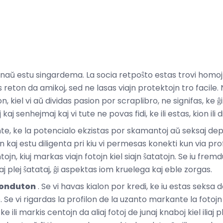
naŭ estu singardema. La socia retpoŝto estas trovi homojn, 
 reton da amikoj, sed ne lasas viajn protektojn tro facile. N
 kiel vi aŭ dividas pasion por scraplibro, ne signifas, ke ĝi 
kaj senhejmaj kaj vi tute ne povas fidi, ke ili estas, kion ili di
nte, ke la potencialo ekzistas por skamantoj aŭ seksaj depre
on kaj estu diligenta pri kiu vi permesas konekti kun via profi
ntojn, kiuj markas viajn fotojn kiel siajn ŝatatojn. Se iu frem
iliaj plej ŝatataj, ĝi aspektas iom kruelega kaj eble zorgas.
Konduton
. Se vi havas kialon por kredi, ke iu estas seks
. Se vi rigardas la profilon de la uzanto markante la fotojn de 
ke ili markis centojn da aliaj fotoj de junaj knaboj kiel iliaj ple