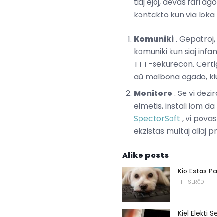
tiaj ejoj, devas fari a
kontakto kun via loka 
Komuniki
. Gepatroj, 
komuniki kun siaj infano
TTT-sekurecon. Certigu,
aŭ malbona agado, kiun
Monitoro
. Se vi dezir
elmetis, instali iom d
SpectorSoft
, vi povas
ekzistas multaj aliaj 
Alike posts
Kio Estas Pak
TTT-SERĈO
Kiel Elekti