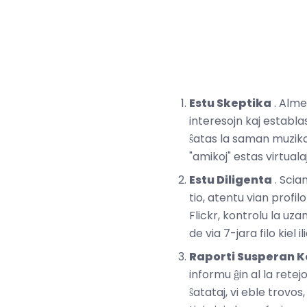
Estu Skeptika
. Alme
interesojn kaj establas
ŝatas la saman muzikon,
"amikoj" estas virtualaj 
Estu Diligenta
. Scia
tio, atentu vian profil
Flickr, kontrolu la uza
de via 7-jara filo kiel 
Raporti Susperan 
informu ĝin al la retejo
ŝatataj, vi eble trovos, 