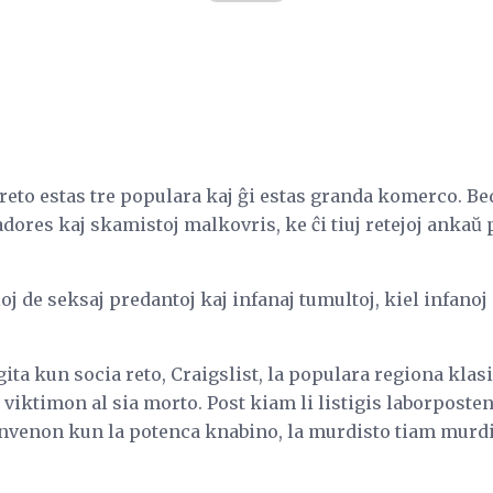
 reto estas tre populara kaj ĝi estas granda komerco. Be
dores kaj skamistoj malkovris, ke ĉi tiuj retejoj ankaŭ 
j de seksaj predantoj kaj infanaj tumultoj, kiel infanoj
ta kun socia reto, Craigslist, la populara regiona klasifi
viktimon al sia morto. Post kiam li listigis laborposte
nvenon kun la potenca knabino, la murdisto tiam murd