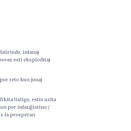
daŭrinde, infanaj
povas esti eksploditaj
 por reto kun junaj
kita listigo, estis uzita
non por infanĝistino /
is la prosperan