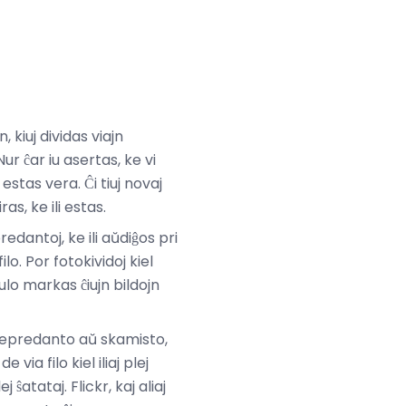
kiuj dividas viajn
ur ĉar iu asertas, ke vi
estas vera. Ĉi tiuj novaj
ras, ke ili estas.
dantoj, ke ili aŭdiĝos pri
lo. Por fotokividoj kiel
dulo markas ĉiujn bildojn
a depredanto aŭ skamisto,
via filo kiel iliaj plej
j ŝatataj. Flickr, kaj aliaj