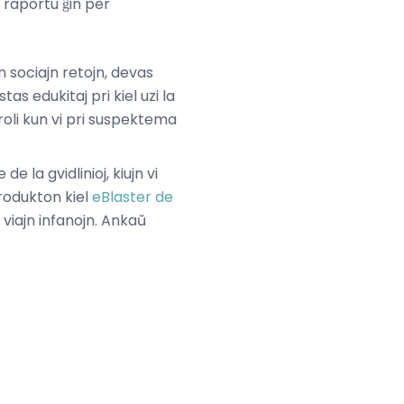
, raportu ĝin per
jn sociajn retojn, devas
tas edukitaj pri kiel uzi la
aroli kun vi pri suspektema
de la gvidlinioj, kiujn vi
produkton kiel
eBlaster de
 viajn infanojn. Ankaŭ