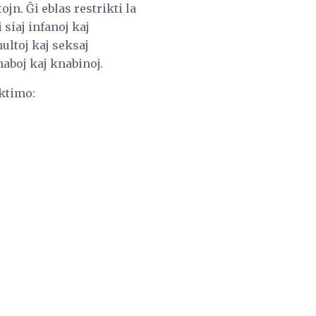
ojn. Ĝi eblas restrikti la
 siaj infanoj kaj
multoj kaj seksaj
knaboj kaj knabinoj.
iktimo: