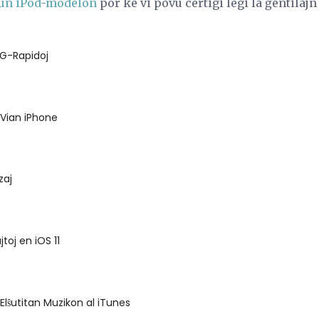
ĉiun iPod-modelon
por ke vi povu certigi legi la ĝentilajn
3G-Rapidoj
i Vian iPhone
zaj
jtoj en iOS 11
 Elŝutitan Muzikon al iTunes