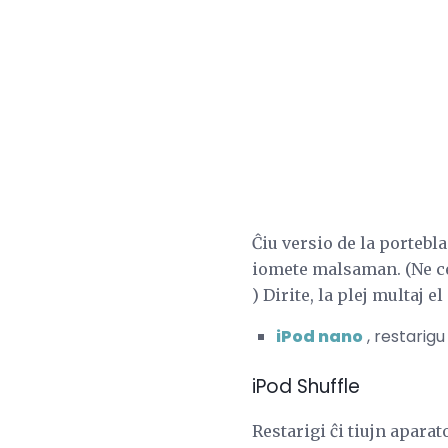
Ĉiu versio de la porteb
iomete malsaman. (Ne c
) Dirite, la plej multaj 
iPod nano
, restarigu
iPod Shuffle
Restarigi ĉi tiujn apara