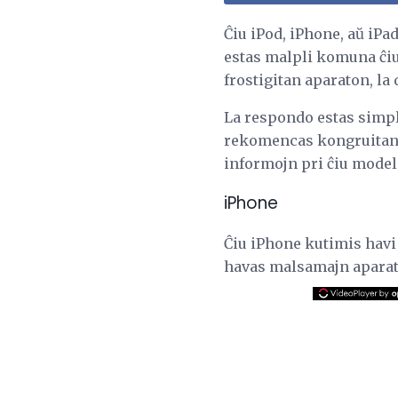
Ĉiu iPod, iPhone, aŭ iPa
estas malpli komuna ĉiuta
frostigitan aparaton, la
La respondo estas simpl
rekomencas kongruitan i
informojn pri ĉiu modelo
iPhone
Ĉiu iPhone kutimis havi 
havas malsamajn aparat