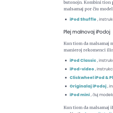
butonojn. Kombini tion p
malsamaj por ĉiu model
iPod Shuffle
, instru
Plej malnovaj iPodoj
Kun tiom da malsamaj mo
manieroj rekomenci ilin. 
iPod Classic
, instru
iPod-video
, instruk
Clickwheel iPod & P
Originalaj iPodoj
, i
iPod mini
, ĉiuj model
Kun tiom da malsamaj iPo