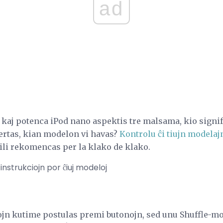
ad
la kaj potenca iPod nano aspektis tre malsama, kio sign
ertas, kian modelon vi havas?
Kontrolu ĉi tiujn modelaj
el ili rekomencas per la klako de klako.
 instrukciojn por ĉiuj modeloj
tojn kutime postulas premi butonojn, sed unu Shuffle-m