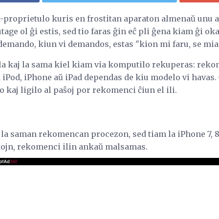
d-proprietulo kuris en frostitan aparaton almenaŭ unu aŭ
ge ol ĝi estis, sed tio faras ĝin eĉ pli ĝena kiam ĝi oka
 demando, kiun vi demandos, estas "kion mi faru, se mia
a kaj la sama kiel kiam via komputilo rekuperas: rekom
Pod, iPhone aŭ iPad dependas de kiu modelo vi havas. Ĉ
 kaj ligilo al paŝoj por rekomenci ĉiun el ili.
la saman rekomencan procezon, sed tiam la iPhone 7, 8 k
ojn, rekomenci ilin ankaŭ malsamas.