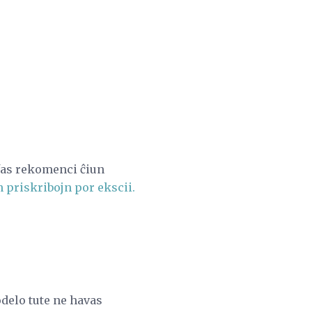
ifas rekomenci ĉiun
n priskribojn por ekscii.
odelo tute ne havas