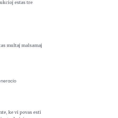
ukcioj estas tre
stas multaj malsamaj
eneracio
te, ke vi povas esti