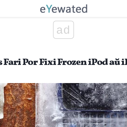
ad
 Fari Por Fixi Frozen iPod aŭ 