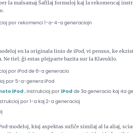
er la malsamaj Ŝafilaj formuloj kaj la rekomencaj instr
o.
kcioj por rekomenci 1-a-4-a generaciojn
deloj en la originala linio de iPod, vi pensus, ke ekzi
Ne tiel: ĝi estas plejparte bazita sur la Klavuklo.
kcioj por iPod de 6-a generacio
cioj por 5-a-genera iPod
hoto iPod
, instrukcioj por
iPod
de 3a generacio kaj 4a g
nstrukcioj por 1-a kaj 2-a generacioj
oj
d-modeloj, kiuj aspektas sufiĉe similaj al la aliaj, scian