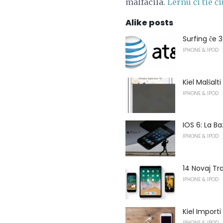
malfacila.
Lernu ĉi tie 
Alike posts
Surfing ĉe 
IPHONE & IPOD
Kiel Malŝalt
IPHONE & IPOD
IOS 6: La Ba
IPHONE & IPOD
14 Novaj Tra
IPHONE & IPOD
Kiel Importi
IPHONE & IPOD