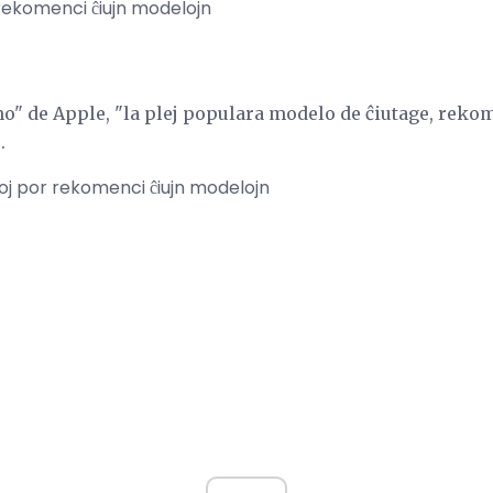
 rekomenci ĉiujn modelojn
no" de Apple, "la plej populara modelo de ĉiutage, reko
.
ioj por rekomenci ĉiujn modelojn