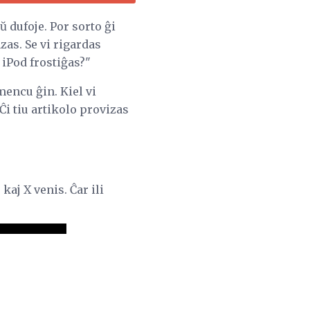
 dufoje. Por sorto ĝi
zas. Se vi rigardas
 iPod frostiĝas?"
encu ĝin. Kiel vi
i tiu artikolo provizas
aj X venis. Ĉar ili