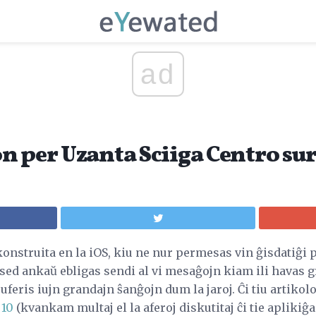
ad
n per Uzanta Sciiga Centro su
konstruita en la iOS, kiu ne nur permesas vin ĝisdatiĝi p
, sed ankaŭ ebligas sendi al vi mesaĝojn kiam ili havas 
suferis iujn grandajn ŝanĝojn dum la jaroj. Ĉi tiu artikol
 10
(kvankam multaj el la aferoj diskutitaj ĉi tie aplikiĝas