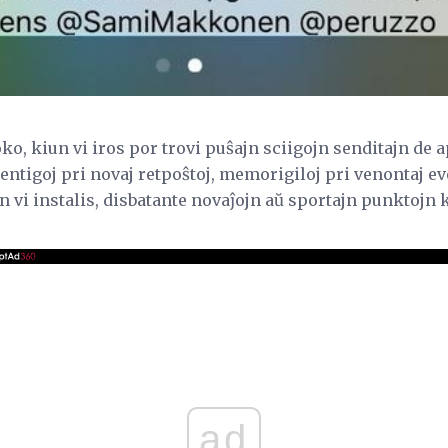
ko, kiun vi iros por trovi puŝajn sciigojn senditajn de a
entigoj pri novaj retpoŝtoj, memorigiloj pri venontaj even
n vi instalis, disbatante novaĵojn aŭ sportajn punktojn 
ad