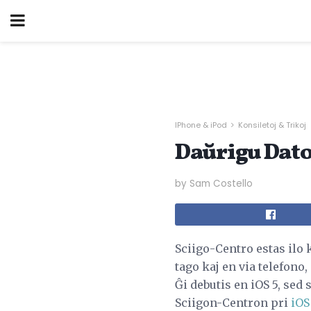
IPhone & iPod
Konsiletoj & Trikoj
Daŭrigu Dato
by Sam Costello
Sciigo-Centro estas ilo 
tago kaj en via telefono
Ĝi debutis en iOS 5, sed 
Sciigon-Centron pri
iOS