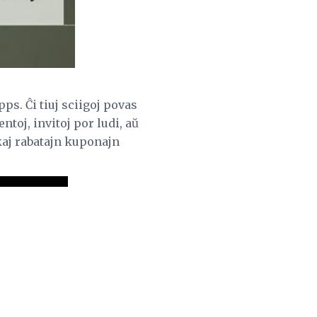
pps. Ĉi tiuj sciigoj povas
toj, invitoj por ludi, aŭ
kaj rabatajn kuponajn