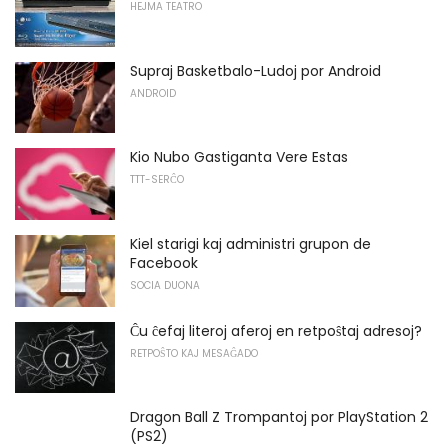
HEJMA TEATRO
Supraj Basketbalo-Ludoj por Android
ANDROID
Kio Nubo Gastiganta Vere Estas
TTT-SERĈO
Kiel starigi kaj administri grupon de
Facebook
SOCIA DUONA
Ĉu ĉefaj literoj aferoj en retpoŝtaj adresoj?
RETPOŜTO KAJ MESAĜADO
Dragon Ball Z Trompantoj por PlayStation 2
(PS2)