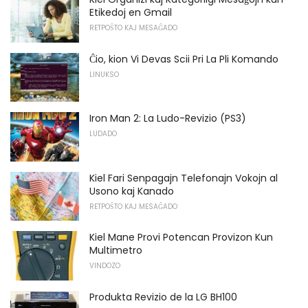
Etikedoj en Gmail
RETPOŜTO KAJ MESAĜADO
Ĉio, kion Vi Devas Scii Pri La Pli Komando
LINUKSO
Iron Man 2: La Ludo-Revizio (PS3)
LUDADO
Kiel Fari Senpagajn Telefonajn Vokojn al
Usono kaj Kanado
RETPOŜTO KAJ MESAĜADO
Kiel Mane Provi Potencan Provizon Kun
Multimetro
VINDOZO
Produkta Revizio de la LG BH100