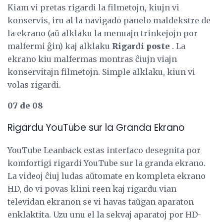
Kiam vi pretas rigardi la filmetojn, kiujn vi
konservis, iru al la navigado panelo maldekstre de
la ekrano (aŭ alklaku la menuajn trinkejojn por
malfermi ĝin) kaj alklaku
Rigardi poste
. La
ekrano kiu malfermas montras ĉiujn viajn
konservitajn filmetojn. Simple alklaku, kiun vi
volas rigardi.
07 de 08
Rigardu YouTube sur la Granda Ekrano
YouTube Leanback estas interfaco desegnita por
komfortigi rigardi YouTube sur la granda ekrano.
La videoj ĉiuj ludas aŭtomate en kompleta ekrano
HD, do vi povas klini reen kaj rigardu vian
televidan ekranon se vi havas taŭgan aparaton
enklaktita. Uzu unu el la sekvaj aparatoj por HD-