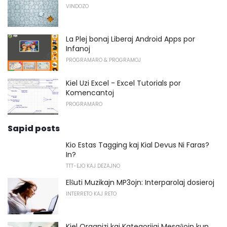
VINDOZO
La Plej bonaj Liberaj Android Apps por
Infanoj
PROGRAMARO & PROGRAMOJ
Kiel Uzi Excel - Excel Tutorials por
Komencantoj
PROGRAMARO
Sapid posts
Kio Estas Tagging kaj Kial Devus Ni Faras?
In?
TTT-EJO KAJ DEZAJNO
Elŝuti Muzikajn MP3ojn: Interparolaj dosieroj
INTERRETO KAJ RETO
Kiel Organizi kaj Kategoriigi Mesaĝojn kun