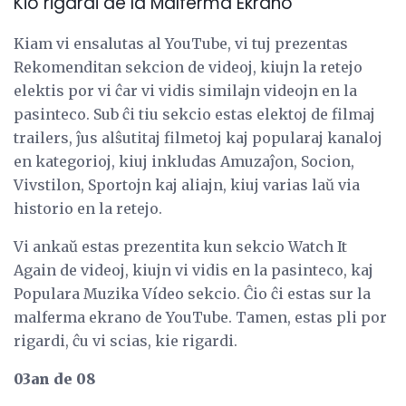
Kio rigardi de la Malferma Ekrano
Kiam vi ensalutas al YouTube, vi tuj prezentas
Rekomenditan sekcion de videoj, kiujn la retejo
elektis por vi ĉar vi vidis similajn videojn en la
pasinteco. Sub ĉi tiu sekcio estas elektoj de filmaj
trailers, ĵus alŝutitaj filmetoj kaj popularaj kanaloj
en kategorioj, kiuj inkludas Amuzaĵon, Socion,
Vivstilon, Sportojn kaj aliajn, kiuj varias laŭ via
historio en la retejo.
Vi ankaŭ estas prezentita kun sekcio Watch It
Again de videoj, kiujn vi vidis en la pasinteco, kaj
Populara Muzika Vídeo sekcio. Ĉio ĉi estas sur la
malferma ekrano de YouTube. Tamen, estas pli por
rigardi, ĉu vi scias, kie rigardi.
03an de 08