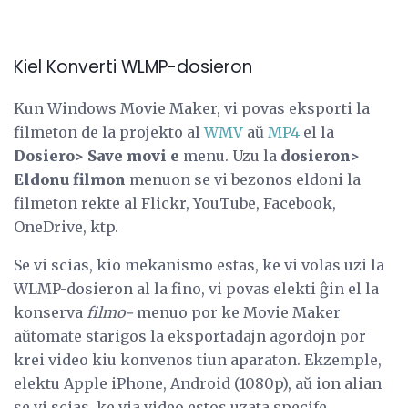
Kiel Konverti WLMP-dosieron
Kun Windows Movie Maker, vi povas eksporti la
filmeton de la projekto al
WMV
aŭ
MP4
el la
Dosiero> Save movi
e
menu. Uzu la
dosieron>
Eldonu filmon
menuon se vi bezonos eldoni la
filmeton rekte al Flickr, YouTube, Facebook,
OneDrive, ktp.
Se vi scias, kio mekanismo estas, ke vi volas uzi la
WLMP-dosieron al la fino, vi povas elekti ĝin el la
konserva
filmo-
menuo por ke Movie Maker
aŭtomate starigos la eksportadajn agordojn por
krei video kiu konvenos tiun aparaton. Ekzemple,
elektu Apple iPhone, Android (1080p), aŭ ion alian
se vi scias, ke via video estos uzata specife.