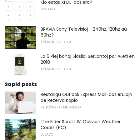
Kio estas XFDL-dosiero?
VINDOZO
BRAVIA Sony Televisioj - 240hz, 120hz aŭ
60hz?
AĈETANTE GVIDILOJ
La 6 Plej bonaj Ŝlosilaj Serĉantoj por Aĉeti en
2018
AĈETANTE GVIDILOJ
Sapid posts
Restarigu Outlook Express Mail-dosierujojn
de Rezerva Kopio
RETPOŜTO KAJ MESAĜADO
The Elder Scrolls IV: Oblivion Weather
Codes (PC)
LUDADO