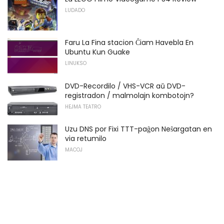
LUDADO
Faru La Fina stacion Ĉiam Havebla En
Ubuntu Kun Guake
LINUKSO
DVD-Recordilo / VHS-VCR aŭ DVD-
registradon / malmolajn kombotojn?
HEJMA TEATRO
Uzu DNS por Fixi TTT-paĝon Neŝargatan en
via retumilo
MACOJ