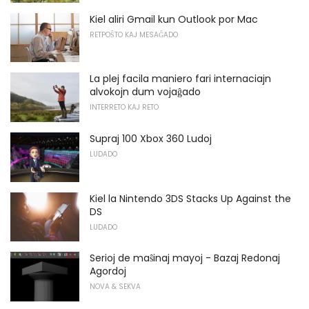
Kiel aliri Gmail kun Outlook por Mac
RETPOŜTO KAJ MESAĜADO
La plej facila maniero fari internaciajn
alvokojn dum vojaĝado
INTERRETO KAJ RETO
Supraj 100 Xbox 360 Ludoj
LUDADO
Kiel la Nintendo 3DS Stacks Up Against the
DS
LUDADO
Serioj de maŝinaj mayoj - Bazaj Redonaj
Agordoj
NOVA & SEKVA