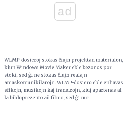
ad
WLMP-dosieroj stokas ĉiujn projektan materialon,
kiun Windows Movie Maker eble bezonos por
stoki, sed ĝi ne stokas ĉiujn realajn
amaskomunikilarojn. WLMP-dosiero eble enhavas
efikojn, muzikojn kaj transirojn, kiuj apartenas al
la bildoprezento aŭ filmo, sed ĝi nur