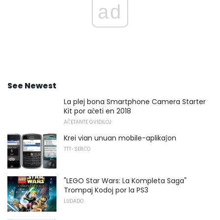
ad
See Newest
La plej bona Smartphone Camera Starter
Kit por aĉeti en 2018
AĈETANTE GVIDILOJ
Krei vian unuan mobile-aplikaĵon
TTT-SERĈO
"LEGO Star Wars: La Kompleta Saga"
Trompaj Kodoj por la PS3
LUDADO