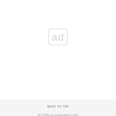
ad
BACK TO TOP
© 2026 eo.eyewated.com