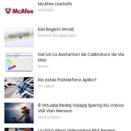
McAfee LiveSafe
ANTIVIRUS
Kiel Registri Gmail
RETPOŜTO KAJ MESAĜADO
Kiel Uzi La Asistanton de Calibratoro de Via
Mac
MACOJ
Kio estas Poŝtelefono Apliko?
TTT-SERĈO
8 Virtualaj Realaj Vojaĝaj Spertoj Kiu Volvos
Vidi Vian Menson
NOVA & SEKVA
La LEGO Filmo Videogame PS4 Review