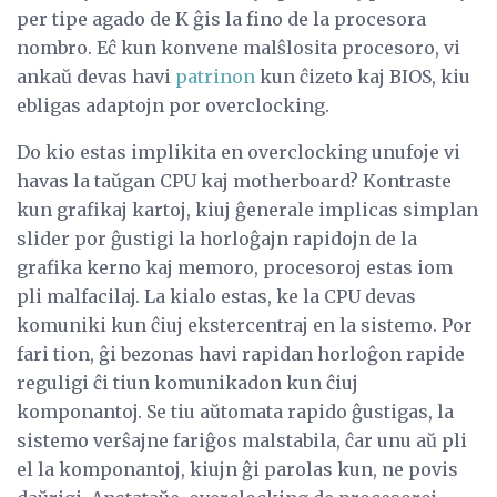
per tipe agado de K ĝis la fino de la procesora
nombro. Eĉ kun konvene malŝlosita procesoro, vi
ankaŭ devas havi
patrinon
kun ĉizeto kaj BIOS, kiu
ebligas adaptojn por overclocking.
Do kio estas implikita en overclocking unufoje vi
havas la taŭgan CPU kaj motherboard? Kontraste
kun grafikaj kartoj, kiuj ĝenerale implicas simplan
slider por ĝustigi la horloĝajn rapidojn de la
grafika kerno kaj memoro, procesoroj estas iom
pli malfacilaj. La kialo estas, ke la CPU devas
komuniki kun ĉiuj ekstercentraj en la sistemo. Por
fari tion, ĝi bezonas havi rapidan horloĝon rapide
reguligi ĉi tiun komunikadon kun ĉiuj
komponantoj. Se tiu aŭtomata rapido ĝustigas, la
sistemo verŝajne fariĝos malstabila, ĉar unu aŭ pli
el la komponantoj, kiujn ĝi parolas kun, ne povis