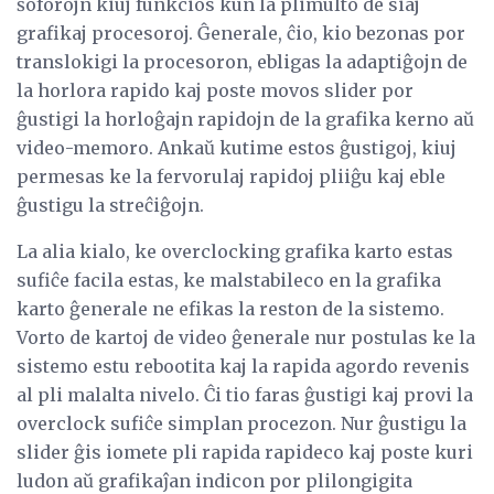
ŝoforojn kiuj funkcios kun la plimulto de siaj
grafikaj procesoroj. Ĝenerale, ĉio, kio bezonas por
translokigi la procesoron, ebligas la adaptiĝojn de
la horlora rapido kaj poste movos slider por
ĝustigi la horloĝajn rapidojn de la grafika kerno aŭ
video-memoro. Ankaŭ kutime estos ĝustigoj, kiuj
permesas ke la fervorulaj rapidoj pliiĝu kaj eble
ĝustigu la streĉiĝojn.
La alia kialo, ke overclocking grafika karto estas
sufiĉe facila estas, ke malstabileco en la grafika
karto ĝenerale ne efikas la reston de la sistemo.
Vorto de kartoj de video ĝenerale nur postulas ke la
sistemo estu rebootita kaj la rapida agordo revenis
al pli malalta nivelo. Ĉi tio faras ĝustigi kaj provi la
overclock sufiĉe simplan procezon. Nur ĝustigu la
slider ĝis iomete pli rapida rapideco kaj poste kuri
ludon aŭ grafikaĵan indicon por plilongigita