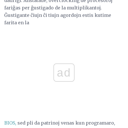
daŭrigi. Anstataŭe, overclocking de procesoroj
fariĝas per ĝustigado de la multiplikantoj.
Ĝustigante ĉiujn ĉi tiujn agordojn estis kutime
farita en la
ad
BIOS,
sed pli da patrinoj venas kun programaro,