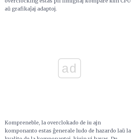
overclocking estas pli limigitaj kompare kun CPU
aŭ grafikaĵaj adaptoj.
ad
Kompreneble, la overclokado de iu ajn
komponanto estas ĝenerale ludo de hazardo laŭ la
kvalito de la komponantoj, kiujn vi havas. Du