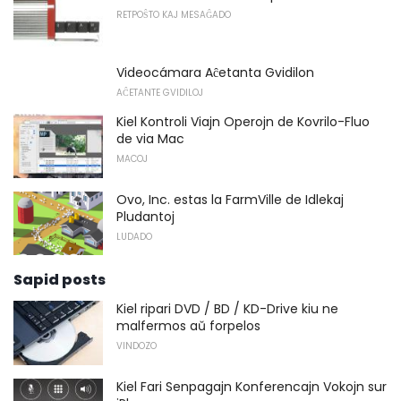
RETPOŜTO KAJ MESAĜADO
Videocámara Aĉetanta Gvidilon
AĈETANTE GVIDILOJ
Kiel Kontroli Viajn Operojn de Kovrilo-Fluo
de via Mac
MACOJ
Ovo, Inc. estas la FarmVille de Idlekaj
Pludantoj
LUDADO
Sapid posts
Kiel ripari DVD / BD / KD-Drive kiu ne
malfermos aŭ forpelos
VINDOZO
Kiel Fari Senpagajn Konferencajn Vokojn sur