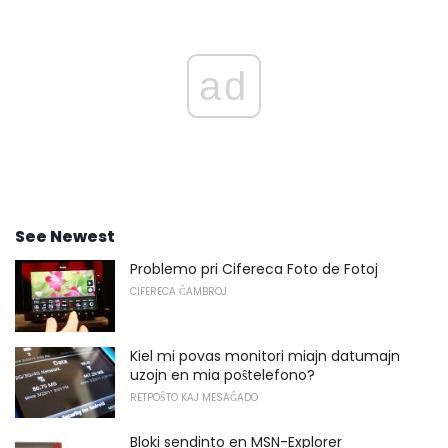
ad
See Newest
Problemo pri Cifereca Foto de Fotoj
CIFERECA ĈAMBROJ
Kiel mi povas monitori miajn datumajn
uzojn en mia poŝtelefono?
RETPOŜTO KAJ MESAĜADO
Bloki sendinto en MSN-Explorer