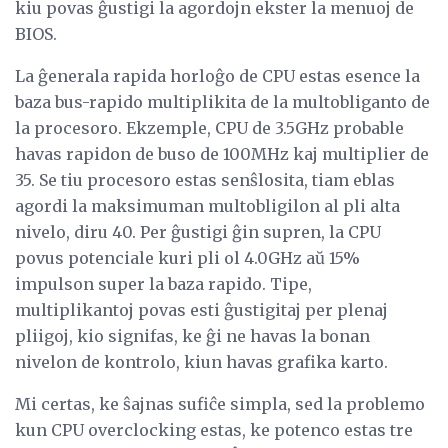
kiu povas ĝustigi la agordojn ekster la menuoj de
BIOS.
La ĝenerala rapida horloĝo de CPU estas esence la
baza bus-rapido multiplikita de la multobliganto de
la procesoro. Ekzemple, CPU de 3.5GHz probable
havas rapidon de buso de 100MHz kaj multiplier de
35. Se tiu procesoro estas senŝlosita, tiam eblas
agordi la maksimuman multobligilon al pli alta
nivelo, diru 40. Per ĝustigi ĝin supren, la CPU
povus potenciale kuri pli ol 4.0GHz aŭ 15%
impulson super la baza rapido. Tipe,
multiplikantoj povas esti ĝustigitaj per plenaj
pliigoj, kio signifas, ke ĝi ne havas la bonan
nivelon de kontrolo, kiun havas grafika karto.
Mi certas, ke ŝajnas sufiĉe simpla, sed la problemo
kun CPU overclocking estas, ke potenco estas tre