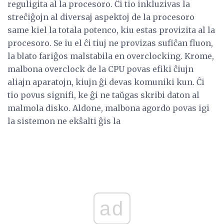
reguligita al la procesoro. Ĉi tio inkluzivas la
streĉiĝojn al diversaj aspektoj de la procesoro
same kiel la totala potenco, kiu estas provizita al la
procesoro. Se iu el ĉi tiuj ne provizas sufiĉan fluon,
la blato fariĝos malstabila en overclocking. Krome,
malbona overclock de la CPU povas efiki ĉiujn
aliajn aparatojn, kiujn ĝi devas komuniki kun. Ĉi
tio povus signifi, ke ĝi ne taŭgas skribi daton al
malmola disko. Aldone, malbona agordo povas igi
la sistemon ne ekŝalti ĝis la
ad