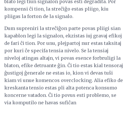
blato legi tiun signalon povas esti degradita. Por
kompensi ĉi tion, la streĉiĝo estas pliigo, kiu
pliigas la forton de la signalo.
Dum supreniri la streĉiĝon parte povas pliigi sian
kapablon legi la signalon, ekzistas iuj gravaj efikoj
de fari ĉi tion. Por unu, plejpartoj nur estas taksitaj
por kuri ĉe specifa tensia nivelo. Se la tensiaj
niveloj atingas altajn, vi povas esence forbruligi la
blaton, efike detruante ĝin. Ĉi tio estas kial tensoraj
ĝustigoj ĝenerale ne estas io, kion vi devas tuŝi
kiam vi unue komencos overclocking. Alia efiko de
kreskanta tensio estas pli alta potenca konsumo
koncerne vatadon. Ĉi tio povus esti problemo, se
via komputilo ne havas sufiĉan