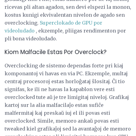
ricevas pli altan agadon, sen devi elspezi la monon,
kostus kunigi ekvivalentan nivelon de agado sen
overclocking.
Superclokado de GPU por
videoludado
, ekzemple, pliigas rendimenton por
pli bona videoludado.
Kiom Malfacile Estas Por Overclock?
Overclocking de sistemo dependas forte pri kiaj
komponantoj vi havas en via PC. Ekzemple, multaj
centraj procesoroj estas horloĝataj ŝlositaj. Ĉi tio
signifas, ke ili ne havas la kapablon vere esti
overclocked tute aŭ je tre limigitaj niveloj. Grafikaj
kartoj sur la alia malfacilaĵo estas sufiĉe
malfermitaj kaj preskaŭ iuj el ili povas esti
overclocked. Simile, memoro ankaŭ povas esti
tweaked kiel grafikaĵoj sed la avantaĝoj de memoro