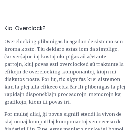
Kial Overclock?
Overclocking plibonigas la agadon de sistemo sen
kroma kosto. Tiu deklaro estas iom da simpligo,
ĉar verŝajne iuj kostoj okupiĝas aŭ aĉetante
partojn, kiuj povas esti overclocked aŭ traktante la
efikojn de overclocking-komponantoj, kiujn mi
diskutos poste. Por iuj, tio signifas krei sistemon
kun la plej alta efikeco ebla ĉar ili plibonigas la plej
rapidajn disponeblajn procesorojn, memorojn kaj
grafikojn, kiom ili povas iri.
Por multaj aliaj, ĝi povus signifi etendi la vivon de
siaj nunaj komputilaj komponantoj sen neceso de
ĝisdatigi ilin. Fine, estas maniero por ke iuj homoj