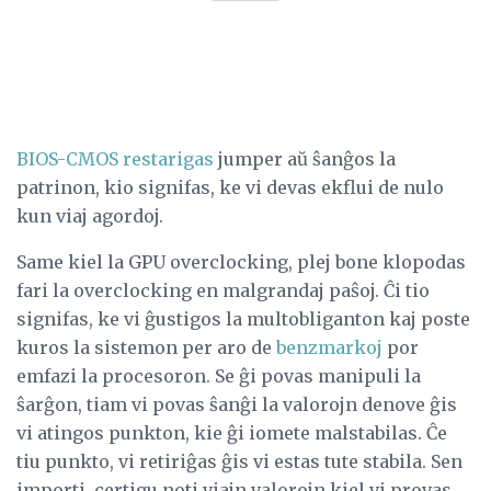
BIOS-CMOS restarigas
jumper aŭ ŝanĝos la
patrinon, kio signifas, ke vi devas ekflui de nulo
kun viaj agordoj.
Same kiel la GPU overclocking, plej bone klopodas
fari la overclocking en malgrandaj paŝoj. Ĉi tio
signifas, ke vi ĝustigos la multobliganton kaj poste
kuros la sistemon per aro de
benzmarkoj
por
emfazi la procesoron. Se ĝi povas manipuli la
ŝarĝon, tiam vi povas ŝanĝi la valorojn denove ĝis
vi atingos punkton, kie ĝi iomete malstabilas. Ĉe
tiu punkto, vi retiriĝas ĝis vi estas tute stabila. Sen
importi, certigu noti viajn valorojn kiel vi provas,