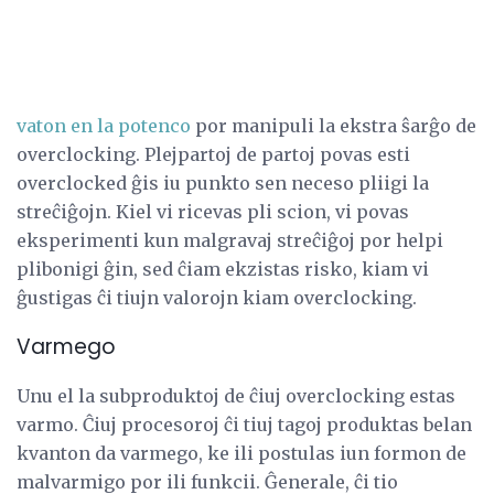
vaton en la potenco
por manipuli la ekstra ŝarĝo de
overclocking. Plejpartoj de partoj povas esti
overclocked ĝis iu punkto sen neceso pliigi la
streĉiĝojn. Kiel vi ricevas pli scion, vi povas
eksperimenti kun malgravaj streĉiĝoj por helpi
plibonigi ĝin, sed ĉiam ekzistas risko, kiam vi
ĝustigas ĉi tiujn valorojn kiam overclocking.
Varmego
Unu el la subproduktoj de ĉiuj overclocking estas
varmo. Ĉiuj procesoroj ĉi tiuj tagoj produktas belan
kvanton da varmego, ke ili postulas iun formon de
malvarmigo por ili funkcii. Ĝenerale, ĉi tio