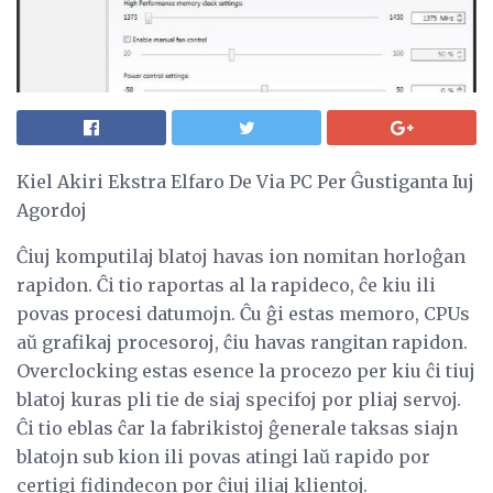
Kiel Akiri Ekstra Elfaro De Via PC Per Ĝustiganta Iuj
Agordoj
Ĉiuj komputilaj blatoj havas ion nomitan horloĝan
rapidon. Ĉi tio raportas al la rapideco, ĉe kiu ili
povas procesi datumojn. Ĉu ĝi estas memoro, CPUs
aŭ grafikaj procesoroj, ĉiu havas rangitan rapidon.
Overclocking estas esence la procezo per kiu ĉi tiuj
blatoj kuras pli tie de siaj specifoj por pliaj servoj.
Ĉi tio eblas ĉar la fabrikistoj ĝenerale taksas siajn
blatojn sub kion ili povas atingi laŭ rapido por
certigi fidindecon por ĉiuj iliaj klientoj.