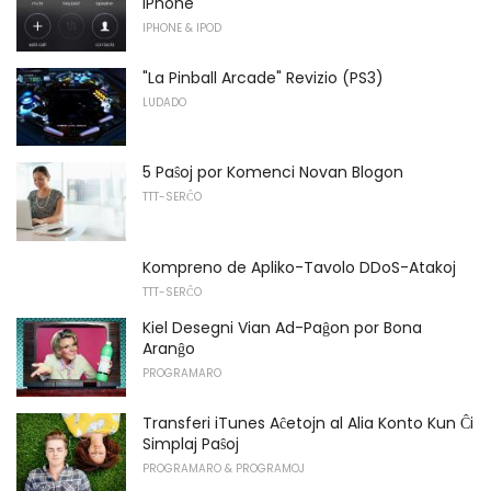
iPhone
IPHONE & IPOD
"La Pinball Arcade" Revizio (PS3)
LUDADO
5 Paŝoj por Komenci Novan Blogon
TTT-SERĈO
Kompreno de Apliko-Tavolo DDoS-Atakoj
TTT-SERĈO
Kiel Desegni Vian Ad-Paĝon por Bona
Aranĝo
PROGRAMARO
Transferi iTunes Aĉetojn al Alia Konto Kun Ĉi
Simplaj Paŝoj
PROGRAMARO & PROGRAMOJ