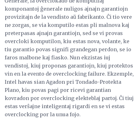
Ĝenerale, la overclokado de komputilaj
komponantoj ĝenerale nuligos ajnajn garantiojn
provizitajn de la vendisto aŭ fabrikanto. Ĉi tio vere
ne zorgas, se via komputilo estas pli malnova kaj
preterpasas ajnajn garantiojn, sed se vi provas
overcloki komputilon, kiu estas nova, volante, ke
tiu garantio povas signifi grandegan perdon, se io
faros malbone kaj fiasko. Nun ekzistas iuj
vendistoj, kiuj proponas garantiojn, kiuj protektos
vin en la evento de overclocking failure. Ekzemple,
Intel havas sian Agadon pri Tondado-Protekta
Plano, kiu povas pagi por ricevi garantian
kovradon por overclocking elekteblaj partoj. Ĉi tiuj
estas verŝajne inteligentaj rigardi en se vi estas
overclocking por la unua fojo.