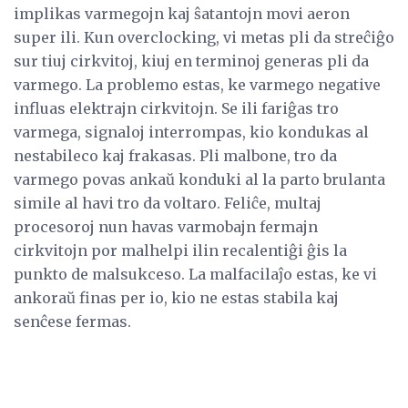
implikas varmegojn kaj ŝatantojn movi aeron
super ili. Kun overclocking, vi metas pli da streĉiĝo
sur tiuj cirkvitoj, kiuj en terminoj generas pli da
varmego. La problemo estas, ke varmego negative
influas elektrajn cirkvitojn. Se ili fariĝas tro
varmega, signaloj interrompas, kio kondukas al
nestabileco kaj frakasas. Pli malbone, tro da
varmego povas ankaŭ konduki al la parto brulanta
simile al havi tro da voltaro. Feliĉe, multaj
procesoroj nun havas varmobajn fermajn
cirkvitojn por malhelpi ilin recalentiĝi ĝis la
punkto de malsukceso. La malfacilaĵo estas, ke vi
ankoraŭ finas per io, kio ne estas stabila kaj
senĉese fermas.