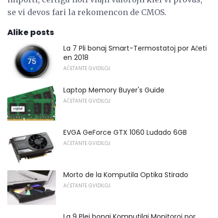
se vi devos fari la rekomencon de CMOS.
Alike posts
La 7 Pli bonaj Smart-Termostatoj por Aĉeti
en 2018
AĈETANTE GVIDILOJ
Laptop Memory Buyer's Guide
AĈETANTE GVIDILOJ
EVGA GeForce GTX 1060 Ludado 6GB
AĈETANTE GVIDILOJ
Morto de la Komputila Optika Stirado
AĈETANTE GVIDILOJ
La 9 Plej bonaj Komputilaj Monitoroj por