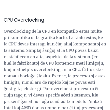
CPU Overclocking
Overclocking de la CPU en komputilo estas multe
pli komplika ol la grafika karto. La kialo estas, ke
la CPU devas interagi kun ĉiuj aliaj komponantoj en
la sistemo. Simplaj ŝanĝoj al la CPU povas kaŭzi
nestabilecon en aliaj aspektoj de la sistemo. Jen
kial la fabrikantoj de CPU komencis meti limigojn,
kiuj malhelpis overclocking en iu CPU. Ĉi tio estas
nomata horloĝo ŝlosita. Esence, la procesoroj estas
limigitaj nur al aro de rapido kaj ne povas esti
ĝustigitaj ekster ĝi. Por overclocki procesoro ĉi
tiujn tagojn, vi devas specife aĉeti sistemon, kiu
prezentiĝas al horloĝo senŝlosita modelo. Ambaŭ
Intel kaj AMD donas nomojn por ĉi tiuj procesoroj