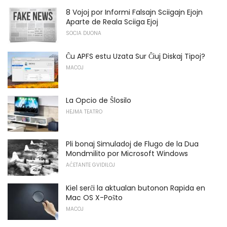
8 Vojoj por Informi Falsajn Sciigajn Ejojn
Aparte de Reala Sciiga Ejoj
SOCIA DUONA
Ĉu APFS estu Uzata Sur Ĉiuj Diskaj Tipoj?
MACOJ
La Opcio de Ŝlosilo
HEJMA TEATRO
Pli bonaj Simuladoj de Flugo de la Dua
Mondmilito por Microsoft Windows
AĈETANTE GVIDILOJ
Kiel serĉi la aktualan butonon Rapida en
Mac OS X-Poŝto
MACOJ