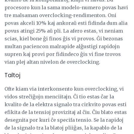
procesoro kun la sama modelo-numero povas havi
tre malsaman overclocking-rendimenton. Oni
povas akceli 10% kaj ankoraŭ esti fidinda dum alia
povus atingi 25% aŭ pli. La afero estas, vi neniam
scias, kiel bone ĝi finos ĝis vi provos. Ĝi bezonas
multan paciencon malrapide alĝustigi rapidojn
supren kaj provi por fidindeco ĝis vi fine trovos
vian plej altan nivelon de overclocking.
Taltoj
Ofte kiam via interkonsento kun overclocking, vi
vidos streĉiĝojn menciitajn. Ĉi tio estas ĉar la
kvalito de la elektra signalo tra cirkvito povas esti
efikita de la tensioj provizitaj al ĉiu. Ĉiu blato estas
desegnita por kuri ĉe specifa tensio. Se la rapidoj
de la signalo tra la blatoj pliiĝas, la kapablo de la