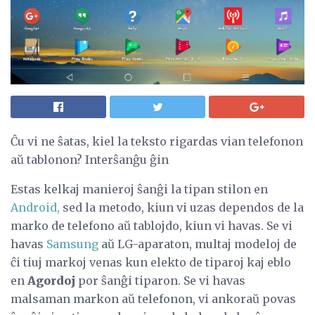
Ĉu vi ne ŝatas, kiel la teksto rigardas vian telefonon
aŭ tablonon? Interŝanĝu ĝin
Estas kelkaj manieroj ŝanĝi la tipan stilon en
Android,
sed la metodo, kiun vi uzas dependos de la
marko de telefono aŭ tablojdo, kiun vi havas. Se vi
havas
Samsung
aŭ LG-aparaton, multaj modeloj de
ĉi tiuj markoj venas kun elekto de tiparoj kaj eblo
en
Agordoj
por ŝanĝi tiparon. Se vi havas
malsaman markon aŭ telefonon, vi ankoraŭ povas