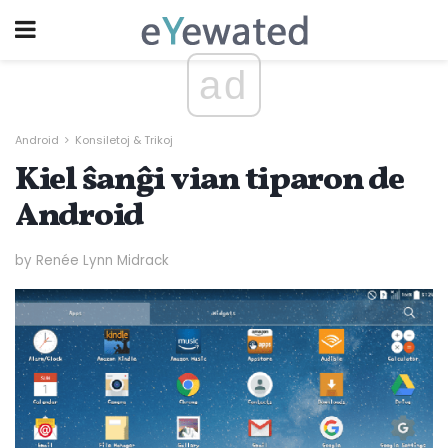
ad
Android
Konsiletoj & Trikoj
Kiel ŝanĝi vian tiparon de
Android
by Renée Lynn Midrack