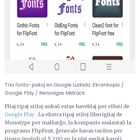
ad
Tria fonto-pakoj en Google Ludado. Ekrankopio /
Google Play / Renovigas Midrack
Pliaj tipaj stiloj ankaŭ estas haveblaj por elŝuti de
Google Play
. La ekstra tipaj stiloj liberigitaj de
Monotype por malŝarĝo, la kompanio malantaŭ la
programo FlipFont, ĝenerale havas tarifon per
tiparo (malpli ol $ 2.00 en la plej multaj kazoj).