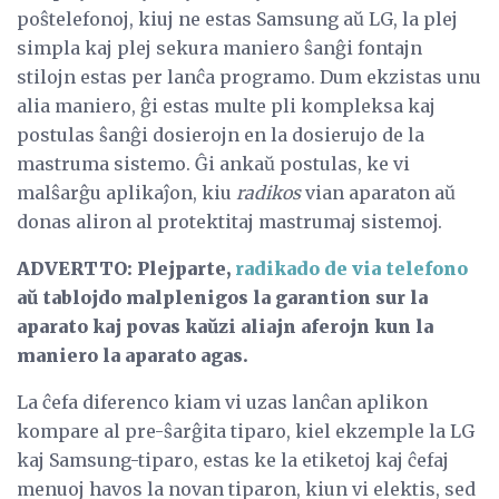
poŝtelefonoj, kiuj ne estas Samsung aŭ LG, la plej
simpla kaj plej sekura maniero ŝanĝi fontajn
stilojn estas per lanĉa programo. Dum ekzistas unu
alia maniero, ĝi estas multe pli kompleksa kaj
postulas ŝanĝi dosierojn en la dosierujo de la
mastruma sistemo. Ĝi ankaŭ postulas, ke vi
malŝarĝu aplikaĵon, kiu
radikos
vian aparaton aŭ
donas aliron al protektitaj mastrumaj sistemoj.
ADVERTTO: Plejparte,
radikado de via telefono
aŭ tablojdo malplenigos la garantion sur la
aparato kaj povas kaŭzi aliajn aferojn kun la
maniero la aparato agas.
La ĉefa diferenco kiam vi uzas lanĉan aplikon
kompare al pre-ŝarĝita tiparo, kiel ekzemple la LG
kaj Samsung-tiparo, estas ke la etiketoj kaj ĉefaj
menuoj havos la novan tiparon, kiun vi elektis, sed