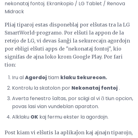
nekonataj fontoj. Ekrankopio / LG Tablet / Renova
Midrack
Pliaj tiparoj estas disponeblaj por elŝutas tra la LG
SmartWorld-programo. Por elŝuti la appon de la
retejo de LG, vi devas ŝanĝi la sekurecajn agordojn
por ebligi elŝuti apps de "nekonataj fontoj", kio
signifas de ajna loko krom Google Play. Por fari
tion:
Iru al
Agordoj
tiam
klaku Sekurecon.
Kontrolu la skatolon por
Nekonataj fontoj
.
Averta fenestro ŝaltas, por sciigi al vi ĉi tiun opcion,
povas lasi vian vundeblan aparaton.
Alklaku
OK
kaj fermu ekster la agordojn.
Post kiam vi elŝutis la aplikaĵon kaj ajnajn tiparojn,