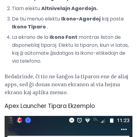
Tiam elektu
Altnivelajn Agordojn.
De tiu menuo elektu
Ikono-Agordoj
kaj poste
Ikono Tiparo
.
La ekrano de la
Ikono Font
montras liston de
disponeblaj tiparoj. Elektu la tiparon, kiun vi ŝatas,
kaj ĝi aŭtomate ĝisdatigos la ikono-etikedojn de
via telefono.
Bedaŭrinde, ĉi tio ne ŝanĝos la tiparon ene de aliaj
apps, sed ĝi donas novan ekranon al via hejma
ekrano kaj aplika menuo.
Apex Launcher Tipara Ekzemplo