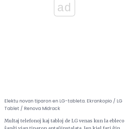
ad
Elektu novan tiparon en LG-tableta. Ekrankopio / LG
Tablet / Renova Midrack
Multaj telefonoj kaj tabloj de LG venas kun la ebleco
ŝanĝi vian tiparon antaŭinstalata. Jen kiel fari ĝin