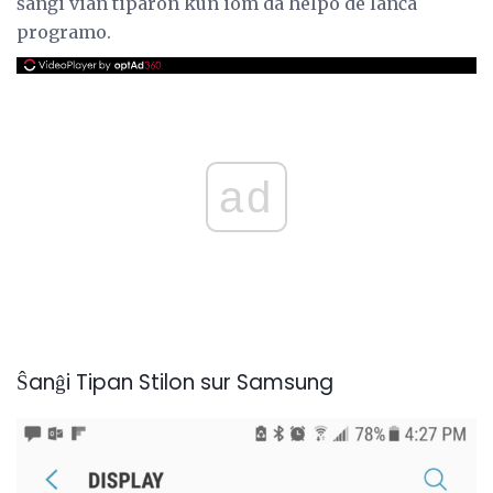
ŝanĝi vian tiparon kun iom da helpo de lanĉa
programo.
ad
Ŝanĝi Tipan Stilon sur Samsung