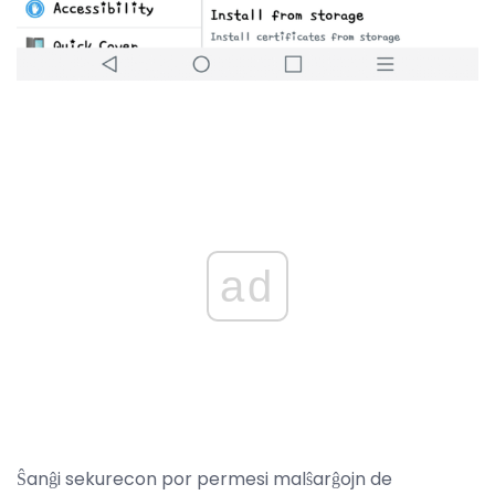
ad
Ŝanĝi sekurecon por permesi malŝarĝojn de