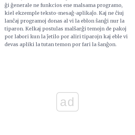
ĝi ĝenerale ne funkcios ene malsama programo,
kiel ekzemple teksto-mesaĝ-aplikaĵo. Kaj ne ĉiuj
lanĉaj programoj donas al vi la eblon ŝanĝi nur la
tiparon. Kelkaj postulas malŝarĝi temojn de pakoj
por labori kun la ĵetilo por aliri tiparojn kaj eble vi
devas apliki la tutan temon por fari la ŝanĝon.
ad