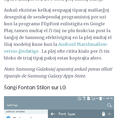
Ankaŭ ekzistas kelkaj senpagaj tiparaj malŝarĝoj
desegnitaj de sendependaj programistoj por uzi
kun la programo FlipFont enlistigita en Google
Play, tamen multaj el ĉi tiuj ne plu funkcias post la
ŝanĝoj de Samsung efektivigitaj en la plej multaj el
iliaj modeloj kune kun la
Android Marshmallow-
versio ĝisdatigo
. La plej ofte citita kialo por ĉi tiu
bloko de triaj tipaj pakoj estas kopirajta afero.
Noto: Samsung Galaksiaj aparatoj ankaŭ povas elŝuti
tiparojn de Samsung Galaxy Apps Store.
Ŝanĝi Fontan Stilon sur LG