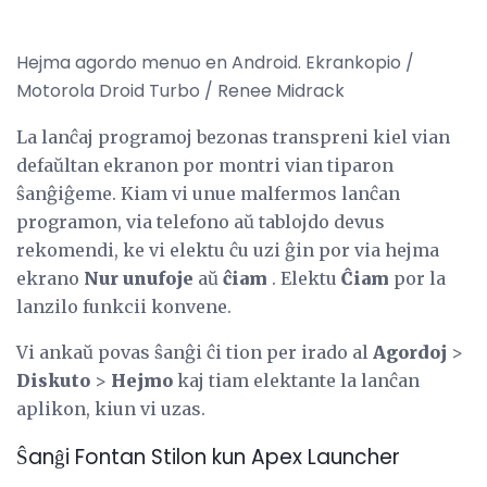
Hejma agordo menuo en Android. Ekrankopio /
Motorola Droid Turbo / Renee Midrack
La lanĉaj programoj bezonas transpreni kiel vian
defaŭltan ekranon por montri vian tiparon
ŝanĝiĝeme. Kiam vi unue malfermos lanĉan
programon, via telefono aŭ tablojdo devus
rekomendi, ke vi elektu ĉu uzi ĝin por via hejma
ekrano
Nur unufoje
aŭ
ĉiam
. Elektu
Ĉiam
por la
lanzilo funkcii konvene.
Vi ankaŭ povas ŝanĝi ĉi tion per irado al
Agordoj
>
Diskuto
>
Hejmo
kaj tiam elektante la lanĉan
aplikon, kiun vi uzas.
Ŝanĝi Fontan Stilon kun Apex Launcher