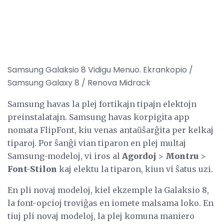
Samsung Galaksio 8 Vidigu Menuo. Ekrankopio /
Samsung Galaxy 8 / Renova Midrack
Samsung havas la plej fortikajn tipajn elektojn
preinstalatajn. Samsung havas korpigita app
nomata FlipFont, kiu venas antaŭŝarĝita per kelkaj
tiparoj. Por ŝanĝi vian tiparon en plej multaj
Samsung-modeloj, vi iros al
Agordoj
>
Montru
>
Font-Stilon
kaj elektu la tiparon, kiun vi ŝatus uzi.
En pli novaj modeloj, kiel ekzemple la Galaksio 8,
la font-opcioj troviĝas en iomete malsama loko. En
tiuj pli novaj modeloj, la plej komuna maniero