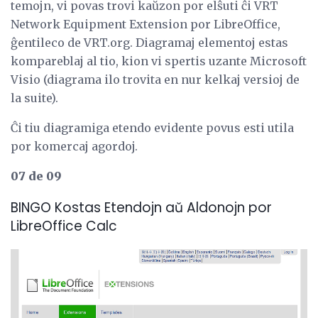
temojn, vi povas trovi kaŭzon por elŝuti ĉi VRT
Network Equipment Extension por LibreOffice,
ĝentileco de VRT.org. Diagramaj elementoj estas
kompareblaj al tio, kion vi spertis uzante Microsoft
Visio (diagrama ilo trovita en nur kelkaj versioj de
la suite).
Ĉi tiu diagramiga etendo evidente povus esti utila
por komercaj agordoj.
07 de 09
BINGO Kostas Etendojn aŭ Aldonojn por
LibreOffice Calc