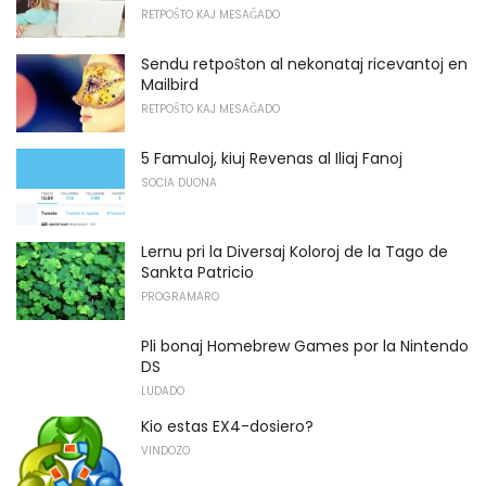
RETPOŜTO KAJ MESAĜADO
Sendu retpoŝton al nekonataj ricevantoj en
Mailbird
RETPOŜTO KAJ MESAĜADO
5 Famuloj, kiuj Revenas al Iliaj Fanoj
SOCIA DUONA
Lernu pri la Diversaj Koloroj de la Tago de
Sankta Patricio
PROGRAMARO
Pli bonaj Homebrew Games por la Nintendo
DS
LUDADO
Kio estas EX4-dosiero?
VINDOZO