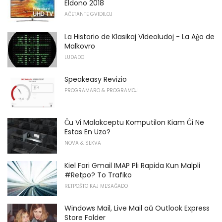
Eldono 2018
AĈETANTE GVIDILOJ
La Historio de Klasikaj Videoludoj - La Aĝo de
Malkovro
LUDADO
Speakeasy Revizio
PROGRAMARO & PROGRAMOJ
Ĉu Vi Malakceptu Komputilon Kiam Ĝi Ne
Estas En Uzo?
NOVA & SEKVA
Kiel Fari Gmail IMAP Pli Rapida Kun Malpli
#Retpo? To Trafiko
RETPOŜTO KAJ MESAĜADO
Windows Mail, Live Mail aŭ Outlook Express
Store Folder