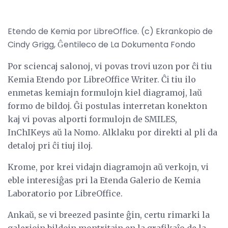
Etendo de Kemia por LibreOffice. (c) Ekrankopio de
Cindy Grigg, Ĝentileco de La Dokumenta Fondo
Por sciencaj salonoj, vi povas trovi uzon por ĉi tiu
Kemia Etendo por LibreOffice Writer. Ĉi tiu ilo
enmetas kemiajn formulojn kiel diagramoj, laŭ
formo de bildoj. Ĝi postulas interretan konekton
kaj vi povas alporti formulojn de SMILES,
InChIKeys aŭ la Nomo. Alklaku por direkti al pli da
detaloj pri ĉi tiuj iloj.
Krome, por krei vidajn diagramojn aŭ verkojn, vi
eble interesiĝas pri la Etenda Galerio de Kemia
Laboratorio por LibreOffice.
Ankaŭ, se vi breezed pasinte ĝin, certu rimarki la
galeriojn bildojn montritajn en la grafikaĵo de la