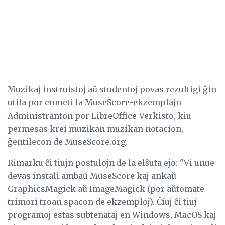
Muzikaj instruistoj aŭ studentoj povas rezultigi ĝin
utila por enmeti la MuseScore-ekzemplajn
Administranton por LibreOffice-Verkisto, kiu
permesas krei muzikan muzikan notacion,
ĝentilecon de MuseScore.org.
Rimarku ĉi tiujn postulojn de la elŝuta ejo: "Vi unue
devas instali ambaŭ MuseScore kaj ankaŭ
GraphicsMagick aŭ ImageMagick (por aŭtomate
trimori troan spacon de ekzemploj). Ĉiuj ĉi tiuj
programoj estas subtenataj en Windows, MacOS kaj