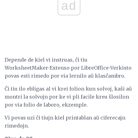
ad
Depende de kiel vi instruas, ĉi tiu
WorksheetMaker-Extenso por LibreOffice-Verkisto
povas esti rimedo por via lernilo aŭ klasĉambro.
Ĉi tiu ilo ebligas al vi krei folion kun solvoj, kaŝi aŭ
montri la solvojn por ke vi pli facile kreu ŝlosilon
por via folio de laboro, ekzemple.
Vi povas uzi ĉi tiujn kiel printablan aŭ ciferecajn
rimedojn.