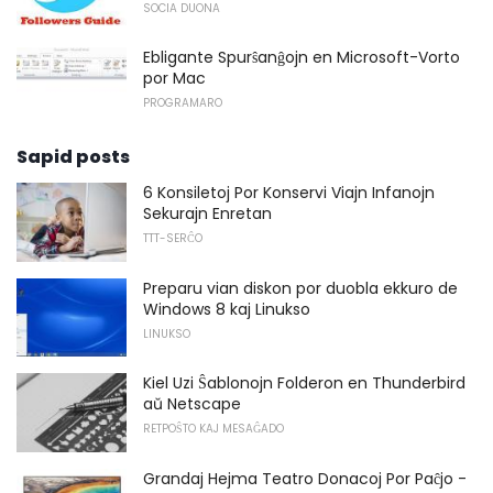
SOCIA DUONA
Ebligante Spurŝanĝojn en Microsoft-Vorto
por Mac
PROGRAMARO
Sapid posts
6 Konsiletoj Por Konservi Viajn Infanojn
Sekurajn Enretan
TTT-SERĈO
Preparu vian diskon por duobla ekkuro de
Windows 8 kaj Linukso
LINUKSO
Kiel Uzi Ŝablonojn Folderon en Thunderbird
aŭ Netscape
RETPOŜTO KAJ MESAĜADO
Grandaj Hejma Teatro Donacoj Por Paĉjo -