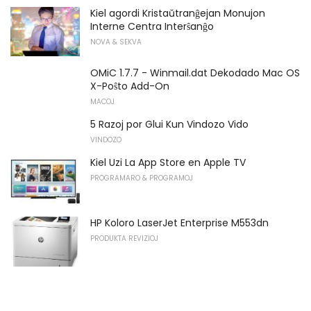
Kiel agordi Kristaŭtranĝejan Monujon
Interne Centra Interŝanĝo
NOVA & SEKVA
OMiC 1.7.7 - Winmail.dat Dekodado Mac OS
X-Poŝto Add-On
MACOJ
5 Razoj por Glui Kun Vindozo Vido
VINDOZO
Kiel Uzi La App Store en Apple TV
PROGRAMARO & PROGRAMOJ
HP Koloro LaserJet Enterprise M553dn
PRODUKTA REVIZIOJ