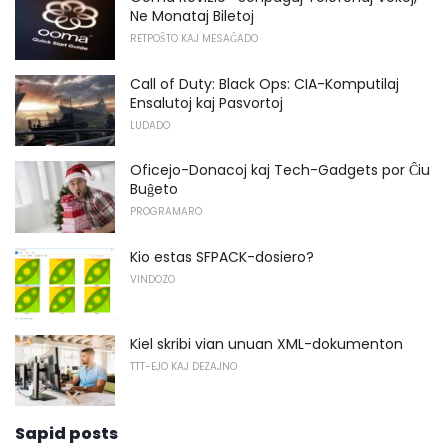
Ne Monataj Biletoj
RETPOŜTO KAJ MESAĜADO
Call of Duty: Black Ops: CIA-Komputilaj
Ensalutoj kaj Pasvortoj
LUDADO
Oficejo-Donacoj kaj Tech-Gadgets por Ĉiu
Buĝeto
PROGRAMARO
Kio estas SFPACK-dosiero?
VINDOZO
Kiel skribi vian unuan XML-dokumenton
TTT-EJO KAJ DEZAJNO
Sapid posts