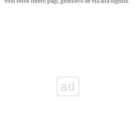
volo estos infero pagi, ĝentileco de via alia signifa.
ad