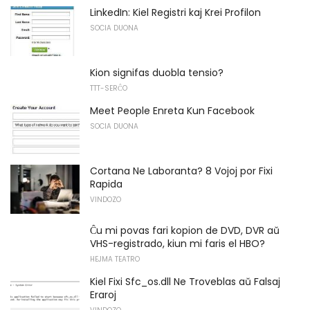
LinkedIn: Kiel Registri kaj Krei Profilon
SOCIA DUONA
Kion signifas duobla tensio?
TTT-SERĈO
Meet People Enreta Kun Facebook
SOCIA DUONA
Cortana Ne Laboranta? 8 Vojoj por Fixi
Rapida
VINDOZO
Ĉu mi povas fari kopion de DVD, DVR aŭ
VHS-registrado, kiun mi faris el HBO?
HEJMA TEATRO
Kiel Fixi Sfc_os.dll Ne Troveblas aŭ Falsaj
Eraroj