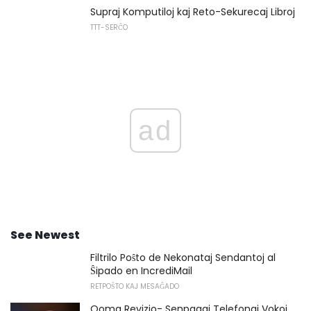
Supraj Komputiloj kaj Reto-Sekurecaj Libroj
TTT-SERĈO
ad
See Newest
Filtrilo Poŝto de Nekonataj Sendantoj al
Ŝipado en IncrediMail
RETPOŜTO KAJ MESAĜADO
Ooma Revizio- Senpagaj Telefonaj Vokoj,