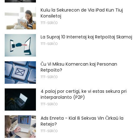
Kuŝu la Sekurecon de Via iPad Kun Tiuj
Konsiletoj
TTT-SERĈO
La Supraj 10 Interretaj kaj Retpoŝtaj Skamoj
TTT-SERĈO
Ĉu Vi Miksu Komercan kaj Personan
Retpoŝto?
TTT-SERĈO
4 paŝoj por certigi, ke vi estas sekura pri
interparolanto (P2P)
TTT-SERĈO
Ads Enreta - Kial Ili Sekvas Vin Ĉirkaŭ la
Retejo?
TTT-SERĈO