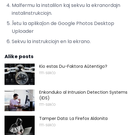
Malfermu la instalilon kaj sekvu la ekranordajn
instalinstrukciojn.
Ĵetu la aplikaĵon de Google Photos Desktop
Uploader
Sekvu la instrukciojn en la ekrano.
Alike posts
Kio estas Du-Faktora Aŭtentigo?
TTT-SERĈO
Enkonduko al Intrusion Detection Systems
(IDS)
TTT-SERĈO
Tamper Data: La Firefox Aldonita
TTT-SERĈO