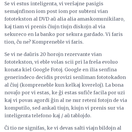
Se vi estus inteligenta, vi verŝajne pasigis
semajnfinon iom post iom por subteni vian
fototekston al DVD aŭ alia alia amaskomunikilaro,
kaj tiam vi prenis ĉiujn tiujn diskojn al via
sekureco en la banko por sekura gardado. Vi faris
tion, ĉu ne? Kompreneble vi faris.
Se vi ne daŭris 20 horojn rezervante vian
fototekston, vi eble volas scii pri la freŝa evoluo
konata kiel Google Fotoj. Google en ilia senfina
generindeco decidis provizi senliman fototokadon
al ĉiuj (kompreneble kun kelkaj kvereloj). La bona
novaĵo por vi estas, ke ĝi estas sufiĉe facila por uzi
kaj vi povas agordi ĝin al ne nur reteni fotojn de via
komputilo, sed ankaŭ tiujn, kiujn vi prenis sur via
inteligenta telefono kaj / aŭ tablojdo.
Ĉi tio ne signifas, ke vi devas salti viajn bildojn al