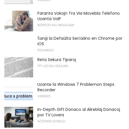
VINDOZO
Faranta Vokojn Tra Via Movebla Telefono
Uzanta VoIP
RETPOŜTO KAJ MESAĜADO
Ŝanĝi la Defaŭlta Serĉaŝino en Chrome por
iOS
FOLIUMILOJ
Reta Sekura Tiparoj
TTT-EJO KAJ DEZAJNO
Uzante la Windows 7 Problemon Steps
Recorder
VINDOZO
In-Depth Gift Donaco al Alireblaj Donacoj
por TV Lovers
AĈETANTE GVIDILOJ