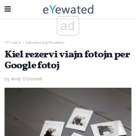
ad
TTT-serĉo
Sekureco kaj Privateco
Kiel rezervi viajn fotojn per
Google fotoj
by Andy O'Donnell